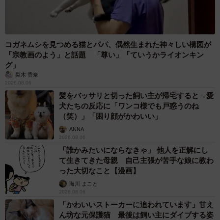
コガネムシを見つめる猫とパパ、偶然生まれた神々しい構図が
「宗教画のよう」と話題 「尊い」「ていうかライオンキン
グ」
梨木 香奈
2026.08.06
髪をバッサリと切った飼い主が帰宅すると→愛
犬たちの反応に「ワンコ様でも戸惑うのね
（笑）」「困り顔がかわいい」
ANNA
2026.08.06
「誰かみたいにならなきゃ」 他人を正解にし
て生きてきた母親 自己主張が苦手な娘に教わ
った大切なこと【漫画】
海川 まこと
2026.08.06
「かわいいストーカーに追われています」甘え
ん坊な元保護猫 最後は飼い主にダイブする姿