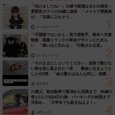
「化けましたね～」10歳で綾瀬はるかの娘役→
雰囲気ガラリの18歳に成長 「メイクで雰囲気
が」「宝塚に入れそう」
まいどなメディア
「不謹慎でないかと」実力派歌手、熊本へ支援
物資…運搬トラックの車体デザインにためら
い 「痛いほど伝わる」「行動され立派」
まいどなトピック
「そのままにしといてください」道路で動けな
い猫を前に返された一言… 懸命に生きようと
した4日間 「命の重さはみんな同じ」保護団
体代表の訴え
渡辺 晴子
72歳父、軽自動車で新潟から四国まで 65歳の
母と2人で3泊4日の旅 パーキングの休憩まで
分刻み… 「大学生でも組まねえよ！」
山岡 もと子