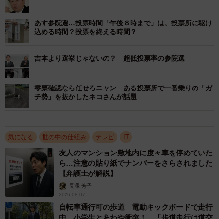
について、総務省選挙課に確認した。
あす参院選…投票時間「午後８時まで」は、投票所に駆け
込める時間？投票を終える時間？
吉本より選挙じゃないの？ 超低投票率の参院選
零票確認なら任せろニャン ある投票所で一番乗りの「ガ
チ勢」を抜かしたネコさんが話題
気になる
世の中の仕組み
テレビ
IT
友人のマンション敷地内に度々車を停めていた
ら…注意の貼り紙でナンバーをさらされました
【弁護士が解説】
長澤 芳子
2026.08.07
自転車通行可の歩道 電動キックボードで走行
中、小学生とあわや衝突！ 「歩道走行は道交