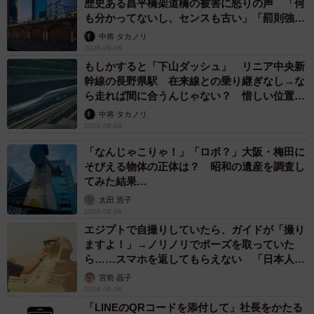
歴史ある昌平橋架道橋の被害に怒りの声 「何
も分かってないし、センスも古い」「罰則強化
して」
中将 タカノリ
2026.08.06
もしかすると「下山ダッシュ」 リニア中央新
幹線の長野県駅 在来線との乗り継ぎなし→な
ら走れば間に合うんじゃない？ 惜しい位置関
係が反響
中将 タカノリ
2026.08.06
「なんじゃこりゃ！」「ロボ？」大阪・梅田に
そびえる物体の正体は？ 昭和の遺産を調査し
てみた結果…
太田 浩子
2026.08.06
エジプトで自撮りしていたら、ガイドが「撮り
ますよ！」→ノリノリでポーズを取っていた
ら……スマホを返してもらえない 「日本人は
カモ代表かも」「私は6時間で3万円払った」
宮前 晶子
2026.08.06
「LINEのQRコードを添付して」社長をかたる