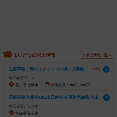
発した後、１６回目はお茶の間とのコール＆レスポンス
で、１７回目は「ＮＨＫを…」で突然映像が切れ、それに
続く「ぶっ壊す」というワードが見る者の脳裏に刷り込ま
れるというサブリミナルな演出をした。これは効果的だっ
た。
まいどなの求人情報
求人情報一覧へ
医療事務・受付スタッフ（午後のみ勤務）
NEW
株式会社ワイズ
石川県 金沢市
派遣社員：時給1,200円
医療事務/無資格OK/土日休/社会保険完備/弘前市
株式会社アソシオ
青森県 弘前市