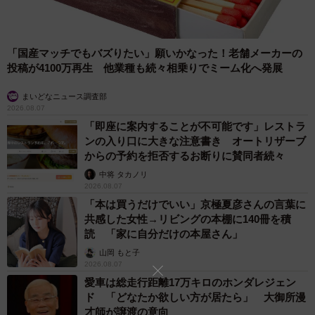
「国産マッチでもバズりたい」願いかなった！老舗メーカーの
投稿が4100万再生 他業種も続々相乗りでミーム化へ発展
まいどなニュース調査部
2026.08.07
「即座に案内することが不可能です」レストラ
ンの入り口に大きな注意書き オートリザーブ
からの予約を拒否するお断りに賛同者続々
中将 タカノリ
2026.08.07
「本は買うだけでいい」京極夏彦さんの言葉に
共感した女性→リビングの本棚に140冊を積
読 「家に自分だけの本屋さん」
山岡 もと子
2026.08.07
愛車は総走行距離17万キロのホンダレジェン
ド 「どなたか欲しい方が居たら」 大御所漫
才師が譲渡の意向