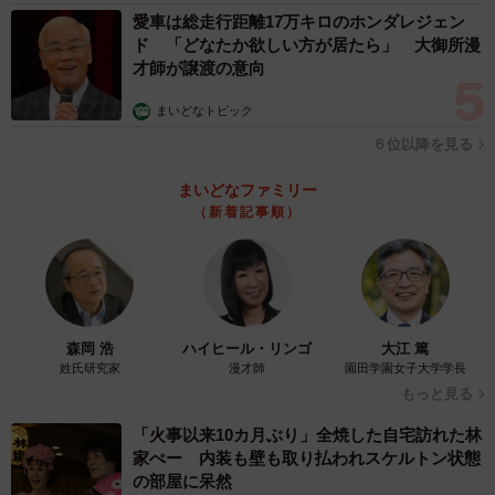
愛車は総走行距離17万キロのホンダレジェン
ド 「どなたか欲しい方が居たら」 大御所漫
才師が譲渡の意向
まいどなトピック
６位以降を見る
まいどなファミリー
（新着記事順）
森岡 浩
ハイヒール・リンゴ
大江 篤
姓氏研究家
漫才師
園田学園女子大学学長
もっと見る
「火事以来10カ月ぶり」全焼した自宅訪れた林
家ぺー 内装も壁も取り払われスケルトン状態
の部屋に呆然