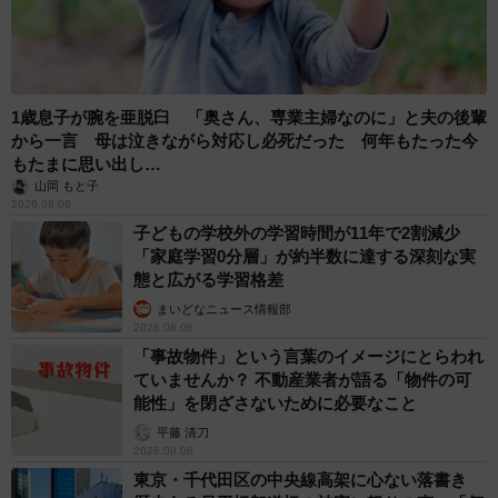
1歳息子が腕を亜脱臼 「奥さん、専業主婦なのに」と夫の後輩
から一言 母は泣きながら対応し必死だった 何年もたった今
もたまに思い出し…
山岡 もと子
2026.08.06
子どもの学校外の学習時間が11年で2割減少
「家庭学習0分層」が約半数に達する深刻な実
態と広がる学習格差
まいどなニュース情報部
2026.08.06
「事故物件」という言葉のイメージにとらわれ
ていませんか？ 不動産業者が語る「物件の可
能性」を閉ざさないために必要なこと
平藤 清刀
2026.08.06
東京・千代田区の中央線高架に心ない落書き