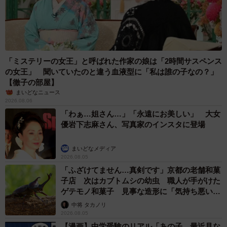
「ミステリーの女王」と呼ばれた作家の娘は「2時間サスペンス
の女王」 聞いていたのと違う血液型に「私は誰の子なの？」
【徹子の部屋】
まいどなニュース
2026.08.06
「わぁ…姐さん…」「永遠にお美しい」 大女
優岩下志麻さん、写真家のインスタに登場
まいどなメディア
2026.08.05
「ふざけてません…真剣です」京都の老舗和菓
子店 次はカブトムシの幼虫 職人が手がけた
ゲテモノ和菓子 見事な造形に「気持ち悪いく
らいリアル」
中将 タカノリ
2026.08.05
【漫画】中学受験のリアル「あの子、最近見な