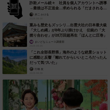
詐欺メール続々 社員を個人アカウントへ誘導
→最後は不正送金…求められる「だまされる前
提」の対策
井二 かける
2026.08.06
重みも歴史もズッシリ…出雲大社の日本最大級
「大しめ縄」が8年ぶり掛けかえ 伝統の「大
撚り合わせ」が28万回超再生「ほんとに圧巻」
まいどなニュース調査部
2026.08.06
「これ全部長野県」海外のような絶景ショット
に感動と反響「離れてからいいところだったん
だって気づいた」
行橋 友
2026.08.06