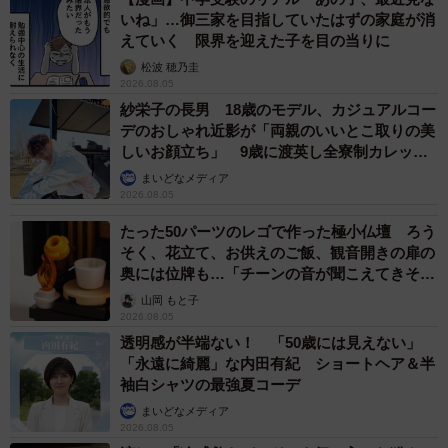
いね」…御三家を目指していたはずの家庭が消
えていく 限界を迎えた子を目の当りに
松波 穂乃圭
2026.08.05
紗栄子の長男 18歳のモデル、カジュアルコー
デのおしゃれ近影が「両親のいいとこ取りの美
しいお顔立ち」 9歳に渡英し全寮制カレッジ
で学ぶ
まいどなメディア
2026.08.05
たった50パーツのレゴで作った極小仏壇 ろう
そく、花立て、お供えのご飯、観音開きの扉の
奥には位牌も…「チーンの音が聞こえてきそ
う」
山岡 もと子
2026.08.05
透明感が半端ない！ 「50歳には見えない」
「永遠に綺麗」な内田有紀 ショートヘア＆半
袖白シャツの最強夏コーデ
まいどなメディア
2026.08.05