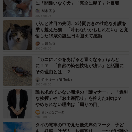
に「間違いなく犬」「完全に親子」と反響
梨木 香奈
2026.08.06
がんと片目の失明、3時間おきの壮絶な介護を
乗り越えた猫 「叶わないかもしれない」と覚
悟した19歳の誕生日を迎えて感動
古川 諭香
2026.08.06
「カニにアジをあげると青くなる」ほんと
に！？ 「自然の染色技術が凄い」と話題に
その理由とは…？
竹中 友一（RinToris）
2026.08.06
誰も求めていない職場の「謎マナー」、「過剰
な挨拶」や「お土産配り」を抑えた1位は？
やめられない理由は「周りの目」
まいどなデータ
2026.08.06
タイの電車の中で見た優先席のマーク 子ど
も、妊娠、けが人、お年寄り… 一つだけ謎の