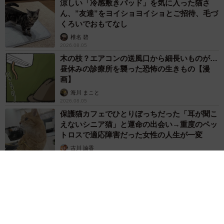
涼しい「冷感敷きパッド」を気に入った猫さ
ん、”友達”をヨイショヨイショとご招待、毛づ
くろいでおもてなし
椎名 碧
2026.08.05
木の枝？エアコンの送風口から細長いものが…
昼休みの診療所を襲った恐怖の生きもの【漫
画】
海川 まこと
2026.08.05
保護猫カフェでひとりぼっちだった「耳が聞こ
えないシニア猫」と運命の出会い→重度のペッ
トロスで適応障害だった女性の人生が一変
古川 諭香
2026.08.05