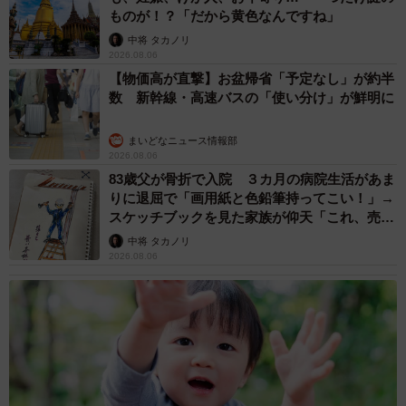
ものが！？「だから黄色なんですね」
中将 タカノリ
2026.08.06
【物価高が直撃】お盆帰省「予定なし」が約半
数 新幹線・高速バスの「使い分け」が鮮明に
まいどなニュース情報部
2026.08.06
83歳父が骨折で入院 ３カ月の病院生活があま
りに退屈で「画用紙と色鉛筆持ってこい！」→
スケッチブックを見た家族が仰天「これ、売れ
ますよ…」
中将 タカノリ
2026.08.06