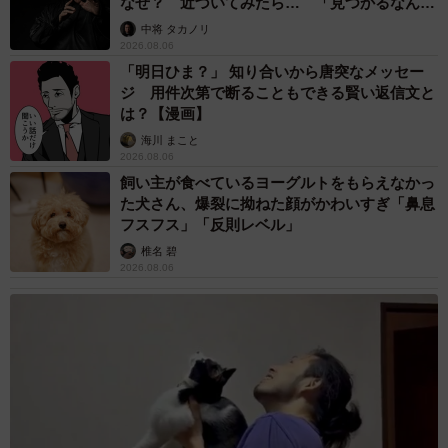
なぜ？ 近づいてみたら… 「見つかるなんて
未熟」
中将 タカノリ
2026.08.06
「明日ひま？」 知り合いから唐突なメッセー
ジ 用件次第で断ることもできる賢い返信文と
は？【漫画】
海川 まこと
2026.08.06
飼い主が食べているヨーグルトをもらえなかっ
た犬さん、爆裂に拗ねた顔がかわいすぎ「鼻息
フスフス」「反則レベル」
椎名 碧
2026.08.06