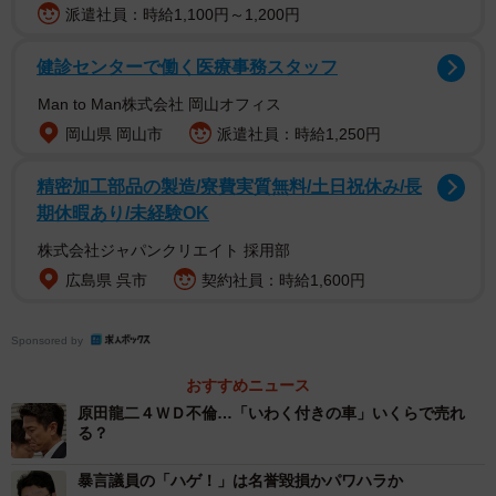
Ｎ国は、受信料を払った人だけがＮＨＫを視聴できるよ
派遣社員：時給1,100円～1,200円
うにするスクランブル放送の実現を訴えているが、実現化
に至る詳細なプロセスは割愛。単純化した「ＮＨＫをぶっ
健診センターで働く医療事務スタッフ
壊す」というキャッチコピーをひたすら反復する大衆向け
Man to Man株式会社 岡山オフィス
の戦略も際立った。
岡山県 岡山市
派遣社員：時給1,250円
かつては東郷健、三井理峯、近年では外山恒一、後藤輝
精密加工部品の製造/寮費実質無料/土日祝休み/長
期休暇あり/未経験OK
樹…といったインパクトのある政見放送を残して落選した
候補者とN国との違いは何か。既に地方選で市議や区議を当
株式会社ジャパンクリエイト 採用部
選させて地盤を築いていた組織力や、ユーチューバーであ
広島県 呉市
契約社員：時給1,600円
る立花代表らによるネット発信の実績。何より大きかった
のは、2013年にインターネットを利用した選挙運動が可能
Sponsored by
になった公職選挙法の改正だ。この年にN国は誕生してい
おすすめニュース
る。
原田龍二４ＷＤ不倫…「いわく付きの車」いくらで売れ
る？
参院選後も続く「Ｎ国ブーム」は、改めて政見放送とは
暴言議員の「ハゲ！」は名誉毀損かパワハラか
何かについて考える契機となった。「政見放送のルール」