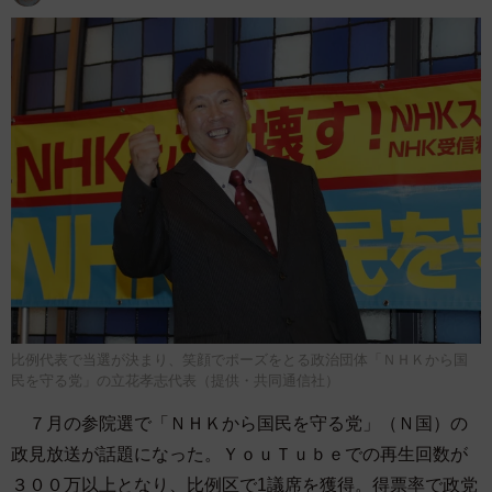
比例代表で当選が決まり、笑顔でポーズをとる政治団体「ＮＨＫから国
民を守る党」の立花孝志代表（提供・共同通信社）
７月の参院選で「ＮＨＫから国民を守る党」（Ｎ国）の
政見放送が話題になった。ＹｏｕＴｕｂｅでの再生回数が
３００万以上となり、比例区で1議席を獲得。得票率で政党