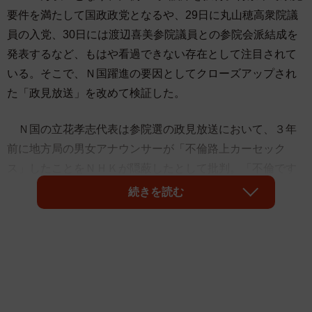
要件を満たして国政政党となるや、29日に丸山穂高衆院議
員の入党、30日には渡辺喜美参院議員との参院会派結成を
発表するなど、もはや看過できない存在として注目されて
いる。そこで、Ｎ国躍進の要因としてクローズアップされ
た「政見放送」を改めて検証した。
Ｎ国の立花孝志代表は参院選の政見放送において、３年
前に地方局の男女アナウンサーが「不倫路上カーセック
ス」したことをＮＨＫが隠蔽したとして批判。「不倫です
よ！路上ですよ！カーセックスですよ！」という下世話で
続きを読む
インパクトのあるフレーズを計９回も叫んだ。〝良識〟の
ある大人はまゆをひそめる内容だが、「面白い」と受け取
る層も多かったという事実は選挙結果で証明された。
立花代表はこの政見放送で、決めフレーズの「ＮＨＫを
ぶっ壊す」を笑顔と右手の握りこぶしとのセットで１５回