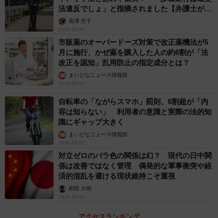
法違反でしょ」と指摘されました【弁護士が解
説】
長澤 芳子
2026.08.06
市販薬のオーバードーズ対策で改正薬機法が5
月に施行、かぜ薬を購入した人の約6割が「法
改正を認知」乱用防止の指定成分とは？
まいどなニュース情報部
2026.08.05
自転車の「ながらスマホ」罰則、6割超が「内
容は知らない」 利用者の意識と実際の法的知
識にギャップ大きく
まいどなニュース情報部
2026.08.05
対立ゼロのバラ色の関係は幻？ 現代の日中関
係は改善ではなく管理 偶発的な軍事衝突や経
済的混乱を避ける現状維持こそ重視
和田 大樹
2026.08.04
アクセスランキング