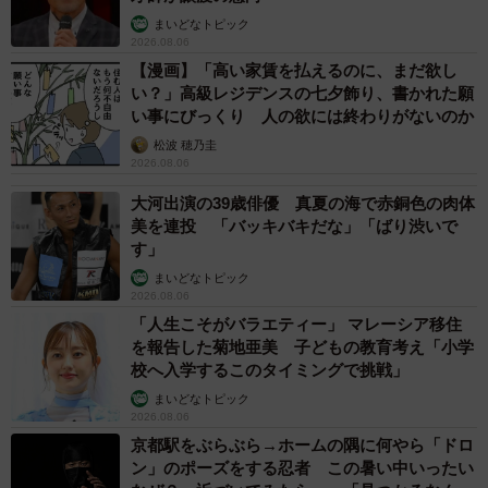
まいどなトピック
2026.08.06
【漫画】「高い家賃を払えるのに、まだ欲し
い？」高級レジデンスの七夕飾り、書かれた願
い事にびっくり 人の欲には終わりがないのか
松波 穂乃圭
2026.08.06
大河出演の39歳俳優 真夏の海で赤銅色の肉体
美を連投 「バッキバキだな」「ばり渋いで
す」
まいどなトピック
2026.08.06
「人生こそがバラエティー」 マレーシア移住
を報告した菊地亜美 子どもの教育考え「小学
校へ入学するこのタイミングで挑戦」
まいどなトピック
2026.08.06
京都駅をぶらぶら→ホームの隅に何やら「ドロ
ン」のポーズをする忍者 この暑い中いったい