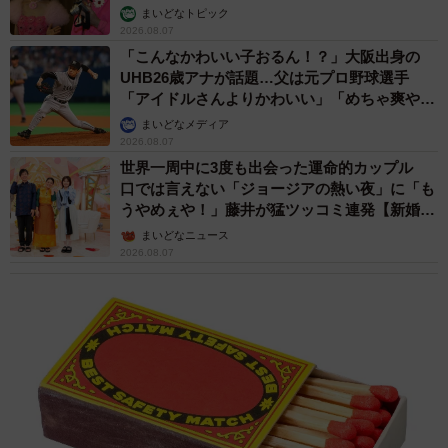
まいどなトピック
2026.08.07
「こんなかわいい子おるん！？」大阪出身の
UHB26歳アナが話題…父は元プロ野球選手
「アイドルさんよりかわいい」「めちゃ爽や
か」
まいどなメディア
2026.08.07
世界一周中に3度も出会った運命的カップル
口では言えない「ジョージアの熱い夜」に「も
うやめぇや！」藤井が猛ツッコミ連発【新婚さ
ん】
まいどなニュース
2026.08.07