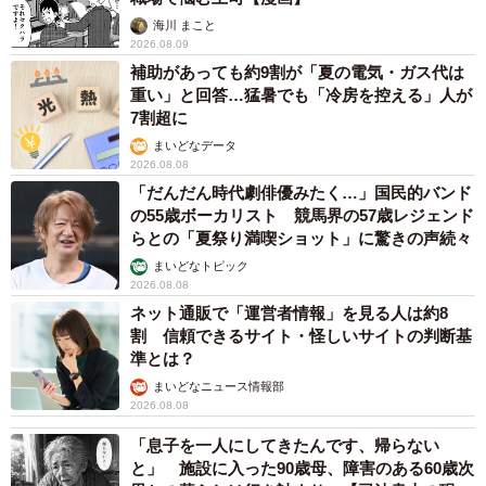
海川 まこと
2026.08.09
補助があっても約9割が「夏の電気・ガス代は
重い」と回答…猛暑でも「冷房を控える」人が
7割超に
まいどなデータ
2026.08.08
「だんだん時代劇俳優みたく…」国民的バンド
の55歳ボーカリスト 競馬界の57歳レジェンド
らとの「夏祭り満喫ショット」に驚きの声続々
まいどなトピック
2026.08.08
ネット通販で「運営者情報」を見る人は約8
割 信頼できるサイト・怪しいサイトの判断基
準とは？
まいどなニュース情報部
2026.08.08
「息子を一人にしてきたんです、帰らない
と」 施設に入った90歳母、障害のある60歳次