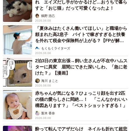
れ エイズだし手がかかるけど…おうちで暮ら
すと「おじ猫」だって可愛くなったよ！
鶴野 浩己
2026.08.08
「夏休みはたくさん働いてほしい」と職場から
頼まれた高2息子 バイトで稼ぎすぎると扶養
を外れて税金や保険料が上がる？【FPが解
説】
もくもくライターズ
2026.08.08
2泊3日の東京出張→飼い主さんが不在中ハムス
ターに異変 眉間にできた深いしわ、「急に老
けた？」【漫画】
海川 まこと
2026.08.08
赤ちゃんが気になる？ひょっこり顔を出す2匹
の猫の愛らしさに悶絶…！ 「こんなかわいい
構図あります？」「ベストショットすぎる！」
梨木 香奈
2026.08.08
酔って転んでアザだらけ ネイルも折れて超悲