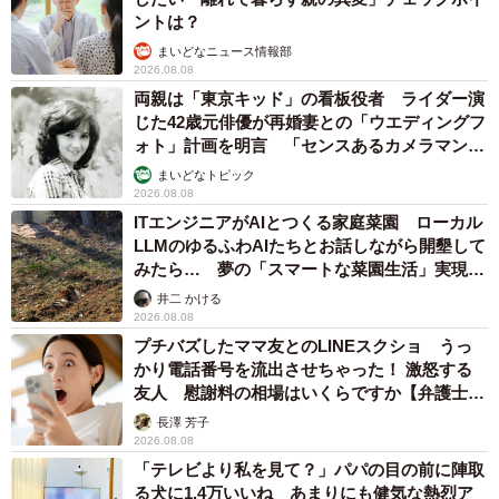
ントは？
まいどなニュース情報部
2026.08.08
両親は「東京キッド」の看板役者 ライダー演
じた42歳元俳優が再婚妻との「ウエディングフ
ォト」計画を明言 「センスあるカメラマン求
む」
まいどなトピック
2026.08.08
ITエンジニアがAIとつくる家庭菜園 ローカル
LLMのゆるふわAIたちとお話しながら開墾して
みたら… 夢の「スマートな菜園生活」実現な
るか
井二 かける
2026.08.08
プチバズしたママ友とのLINEスクショ うっ
かり電話番号を流出させちゃった！ 激怒する
友人 慰謝料の相場はいくらですか【弁護士が
解説】
長澤 芳子
2026.08.08
「テレビより私を見て？」パパの目の前に陣取
る犬に1.4万いいね あまりにも健気な熱烈ア