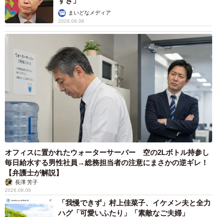
すぎ」
まいどなメディア
2026.08.08
オフィスに置かれたウォーターサーバー 空の2Lボトル持参し
毎日給水する男性社員→総務担当者の注意にまさかの逆ギレ！
【弁護士が解説】
長澤 芳子
2026.08.08
「我慢できず」村上佳菜子、イケメン夫と全力
ハグ「可愛いふたり」「素敵なご夫婦」