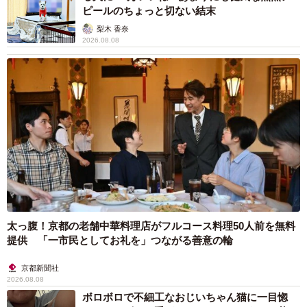
ピールのちょっと切ない結末
梨木 香奈
2026.08.08
太っ腹！京都の老舗中華料理店がフルコース料理50人前を無料
提供 「一市民としてお礼を」つながる善意の輪
京都新聞社
2026.08.08
ボロボロで不細工なおじいちゃん猫に一目惚