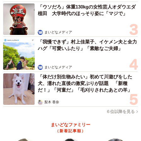
「ウソだろ」体重130kgの女性芸人オダウエダ
植田 大学時代のほっそり姿に「マジで」
まいどなメディア
「我慢できず」村上佳菜子、イケメン夫と全力
ハグ「可愛いふたり」「素敵なご夫婦」
まいどなメディア
「体だけ別生物みたい」初めて川遊びをした
犬、濡れた直後の激変ぶりが話題 「新種
だ！」「河童だ」「毛刈りされたあとの羊」
梨木 香奈
６位以降を見る
まいどなファミリー
（新着記事順）