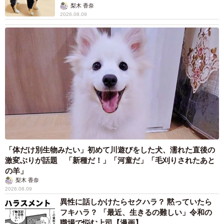
梨木 香奈
2026.08.09
「体だけ別生物みたい」初めて川遊びをした犬、濡れた直後の
激変ぶりが話題 「新種だ！」「河童だ」「毛刈りされたあと
の羊」
梨木 香奈
2026.08.09
異性に話しかけたらセクハラ？ 黙っていたら
フキハラ？ 「最近、生きるの難しい」令和の
職場で悩む上司【漫画】