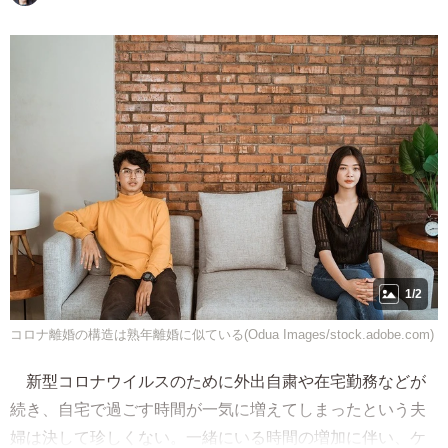
1/2
コロナ離婚の構造は熟年離婚に似ている(Odua Images/stock.adobe.com)
新型コロナウイルスのために外出自粛や在宅勤務などが
続き、自宅で過ごす時間が一気に増えてしまったという夫
婦は決して珍しくない。一緒にいる時間の増加に伴い、ケ