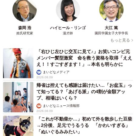
森岡 浩
ハイヒール・リンゴ
大江 篤
姓氏研究家
漫才師
園田学園女子大学学長
もっと見る
「右ひじ左ひじ交互に見て♪」お笑いコンビ元
メンバー髪型激変 命を救う資格を取得「ええ
え！！すごすぎます！」→本名も明らかに
まいどなメディア
2026.08.09
帰省は控えても感謝は届けたい…「お盆玉」っ
て知ってる？「あげる派」の4割が金額アッ
プ、相場はいくら？
まいどなニュース情報部
2026.08.09
「これが不動柴か…」初めて外を散歩した豆柴
→2分後、足元でうるうる 「かわいすぎる」
「ぬいぐるみみたい」