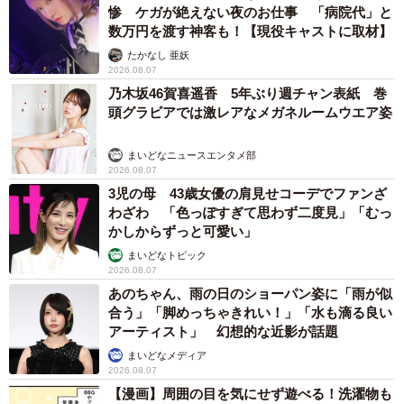
惨 ケガが絶えない夜のお仕事 「病院代」と
数万円を渡す神客も！【現役キャストに取材】
たかなし 亜妖
2026.08.07
乃木坂46賀喜遥香 5年ぶり週チャン表紙 巻
頭グラビアでは激レアなメガネルームウエア姿
まいどなニュースエンタメ部
2026.08.07
3児の母 43歳女優の肩見せコーデでファンざ
わざわ 「色っぽすぎて思わず二度見」「むっ
かしからずっと可愛い」
まいどなトピック
2026.08.07
あのちゃん、雨の日のショーパン姿に「雨が似
合う」「脚めっちゃきれい！」「水も滴る良い
アーティスト」 幻想的な近影が話題
まいどなメディア
2026.08.07
【漫画】周囲の目を気にせず遊べる！洗濯物も