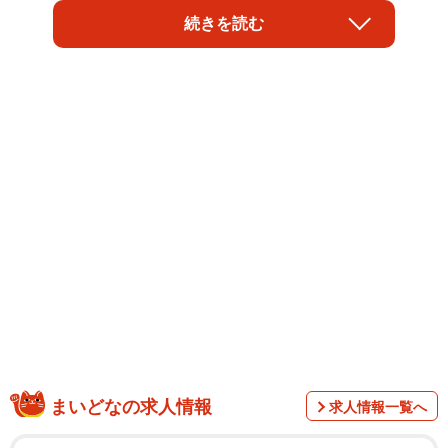
ンカもまた増えてしまうのが世の常だ。「コロナ離婚」と
続きを読む
いう言葉もネット上で散見できる。かつて歌手デビューも
果たした元アイドルの平松まゆき弁護士にコロナ離婚につ
いてＱ＆Ａ方式で解説してもらった。
まいどなの求人情報
求人情報一覧へ
Ｑ コロナ離婚という言葉を聞くようになりました。コロ