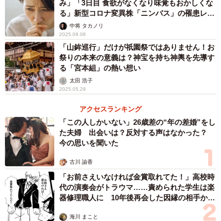
み」「3日目 食欲がなくなり味覚もおかしくな
す。お住まいの地域の配偶者暴力支援センター等の力を借
る」新型コロナ変異株「ニンバス」の罹患レポ
りてください。
ートが話題
中将 タカノリ
2025.09.08
「山鉾巡行」だけが祇園祭ではありません！お
祭りの本来の意義は？神宝を持ち神輿を先導す
る「宮本組」の熱い想い
太田 浩子
2025.05.29
アクセスランキング
「この人しかいない」26歳差の“年の差婚”をし
た夫婦 出会いは？反対する声はなかった？
今の思いを聞いた
古川 諭香
「お前さえいなければ金賞取れてた！」高校時
代の演奏会がトラウマ……責められた学生は楽
器修理職人に 10年後再会した因縁の相手から
思わぬ申し出【漫画】
海川 まこと