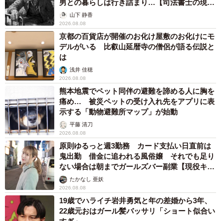
男との暮らしは行き詰まり…【司法書士の現場
から】
山下 静香
2026.08.08
京都の百貨店が開催のお化け屋敷のお化けにモ
デルがいる 比叡山延暦寺の僧侶が語る伝説と
は
浅井 佳穂
2026.08.08
熊本地震でペット同伴の避難を諦める人に胸を
痛め… 被災ペットの受け入れ先をアプリに表
示する「動物避難所マップ」が始動
平藤 清刀
2026.08.08
原則ゆるっと週3勤務 カード支払い日直前は
鬼出勤 借金に追われる風俗嬢 それでも足り
ない場合は朝までガールズバー副業【現役キャ
ストに取材】
たかなし 亜妖
2026.08.08
19歳でハライチ岩井勇気と年の差婚から3年、
22歳元おはガール髪バッサリ「ショート似合い