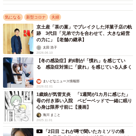
の破たんという状況が必要です。
気になる
新型コロナ
夫婦
Ｑ ということは逆にコロナ禍のストレスでＤＶを受けた
京土産「茶の菓」でブレイクした洋菓子店の軌
り、強度のモラハラを受ければ離婚理由になると。
跡 3代目「兄弟で力を合わせて、大きな経営
の力に」【老舗の継承】
Ａ そうですね。自粛疲れや経済不安によるストレスが女
太田 浩子
性や子どもに向かうという海外の報告もありますよね。肉
2026.06.10
【冬の感染症】約6割が「慣れ」を感じてい
体的・精神的暴力にまで及んでしまった場合には、時期を
る 感染症対策に「疲れ」を感じている人多く
待たずに早々に専門家に相談されることをお勧めします。
そして仮に調停や裁判離婚になった場合に備え、ＤＶ等を
まいどなニュース情報部
立証する資料が必要です。「これだけひどい暴力を受け
2026.02.01
1歳娘が気管支炎 「1週間が1カ月に感じた」
た」「こんなひどい言葉を浴びせられた」と訴えるだけで
母の付き添い入院 ベビーベッドで一緒に眠り
は足りません。そのため暴力の跡を写真におさめる、病院
心身は限界寸前に【漫画】
で診断書をもらう、警察に届け出る、といったことを怠ら
海川 まこと
2025.11.01
ないでください。さらに身の危険を感じる場合にはいわゆ
る母子避難シェルターでかくまってもらうこともできま
「2日目 これが噂で聞いたカミソリの痛