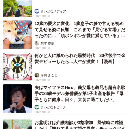
まいどなメディア
2026.08.08
12歳の愛犬に変化 1歳息子の膝で甘える初め
て見せる姿に反響 これまで「見守る立場」だ
ったのに…「頭ポンポンが愛に満ちている」
「尊…」
梨木 香奈
2026.08.08
何かと人に舐められた黒髪時代 30代後半で金
髪デビューしたら…人生が激変！【漫画】
海川 まこと
2026.08.08
夫はマイファスHiro、義父母も義兄も超有名歌
手の28歳モデル兼俳優が第1子出産を報告「母
子ともに健康…日々、大切に過ごしたい」
まいどなトピック
2026.08.08
お盆明けは介護相談が3割増加 帰省時に確認
したい「離れて暮らす親の異変」チェックポイ