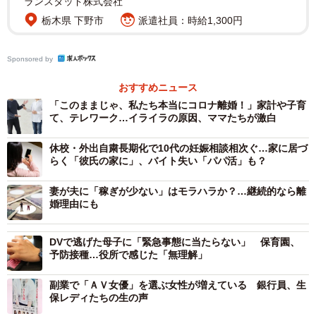
ランスタッド株式会社
相談はとても多いんです。古いですが「亭主元気で留守が
栃木県 下野市
派遣社員：時給1,300円
いい。」というＣＭもありましたよね？コロナ離婚も同じ
で、四六時中一緒にいて夫（妻）の行動のひとつひとつが
Sponsored by
気に障るようになったという方が増えていると聞きます。
おすすめニュース
「このままじゃ、私たち本当にコロナ離婚！」家計や子育
Ｑ 「一緒にいると息が詰まるから離婚したい」というこ
て、テレワーク…イライラの原因、ママたちが激白
とが法律上の離婚理由になるのでしょうか。
休校・外出自粛長期化で10代の妊娠相談相次ぐ…家に居づ
らく「彼氏の家に」、バイト失い「パパ活」も？
Ａ 民法７７０条１項５号の「婚姻を継続し難い重大な事
由」に該当すると言えるかどうかの問題です。ここでい
妻が夫に「稼ぎが少ない」はモラハラか？…継続的なら離
婚理由にも
う、婚姻を継続し難い重大な事由とは、たとえばＤＶや強
度のモラルハラスメントといった極端な場合が多く、単に
DVで逃げた母子に「緊急事態に当たらない」 保育園、
一緒にいたくないというだけでは該当しません。ましてコ
予防接種…役所で感じた「無理解」
ロナがきっかけで、となるとますます婚姻を継続し難いか
副業で「ＡＶ女優」を選ぶ女性が増えている 銀行員、生
どうかの結論を出すには時期尚早と言えそうです。少なく
保レディたちの生の声
とも家庭内別居が数年来続いているというような夫婦関係