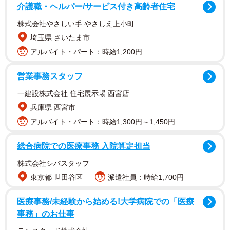
ナ離婚とはどんなものでしょうか？実際に相談はあります
介護職・ヘルパー/サービス付き高齢者住宅
か？
株式会社やさしい手 やさしえ上小町
埼玉県 さいたま市
Ａ テレワークなどで夫婦共に家にいる時間が多くなりま
アルバイト・パート：時給1,200円
した。在宅で仕事をするという慣れない作業や子守りとの
両立の難しさ、自粛生活のストレスも相まっていさかいが
営業事務スタッフ
増え、夫婦仲が悪くなったので離婚したいという事案です
一建設株式会社 住宅展示場 西宮店
ね。この種の離婚相談は増えつつあるのが現状です。
兵庫県 西宮市
アルバイト・パート：時給1,300円～1,450円
Ｑ そんなことが離婚理由になるのですか？
総合病院での医療事務 入院算定担当
Ａ コロナ離婚の構造は熟年離婚に似ていると思います。
株式会社シバスタッフ
これまでは夫婦のどちらか、主に夫が多いですが、日中は
東京都 世田谷区
派遣社員：時給1,700円
外で働いているので顔を合わせるのはせいぜい朝晩。とこ
ろが定年後、朝から晩まで夫は家にいて家事を手伝うわけ
医療事務/未経験から始める!大学病院での「医療
でもなく、かえって自分のやることに文句をつけてくる。
事務」のお仕事
もう息が詰まって一緒に暮らせない！という熟年離婚のご