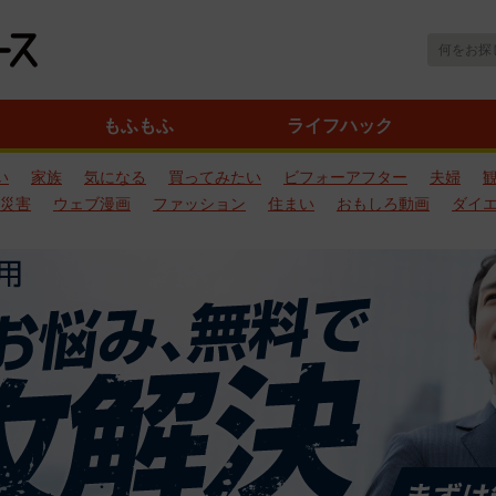
もふもふ
ライフハック
い
家族
気になる
買ってみたい
ビフォーアフター
夫婦
災害
ウェブ漫画
ファッション
住まい
おもしろ動画
ダイ