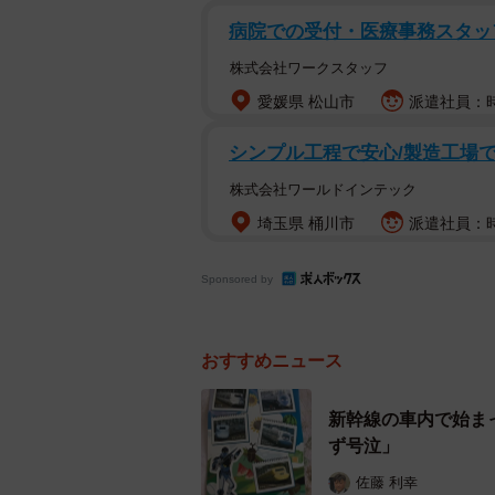
お母さんは続けます。
病院での受付・医療事務スタ
株式会社ワークスタッフ
「ほんとにイライラするわ！ママ仕
愛媛県 松山市
派遣社員：時
つも…そんなわがままな性格やった
シンプル工程で安心/製造工場での
お母さんの気持ちが分からなくはな
株式会社ワールドインテック
を考慮してくれるかもしれませんが
埼玉県 桶川市
派遣社員：時
許されない場合があります。仕事に
してしまいます。
Sponsored by
おすすめニュース
新幹線の車内で始ま
ず号泣」
佐藤 利幸