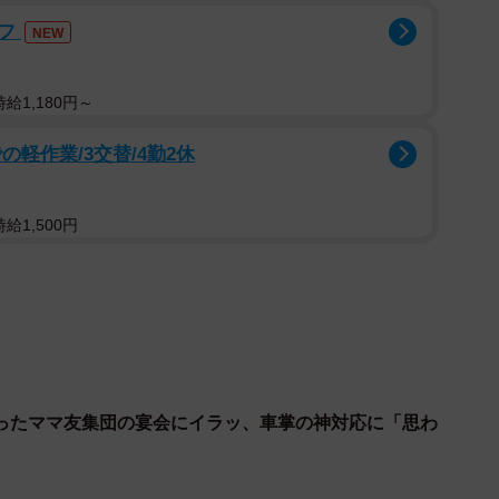
ッフ
NEW
事に間に合わないやんか！アンタはほんまに、いつもい
給1,180円～
ら、お友達からも嫌われるで！ママも嫌いやからね！」
軽作業/3交替/4勤2休
いです。朝は1分1秒を争うから。理解ある職場なら事情
、会社によってはどんな事情があろうと、1分の遅刻も
給1,500円
影響を与えることを考えると、少しの歪みでもイライラ
ったママ友集団の宴会にイラッ、車掌の神対応に「思わ