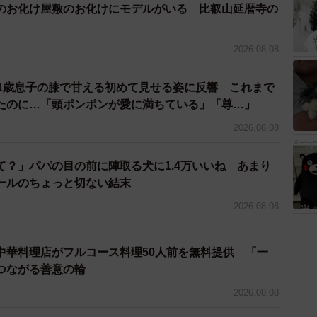
のお化け屋敷のお化けにモデルがいる 比叡山延暦寺の
、泣くことなく、その場にスッと立ってお母さんの話を
2026.08.08
るの？お母さんが言ってることは間違ってるか！？もう
 1歳息子の膝で甘える初めて見せる姿に反響 これまで
。」
たのに…「頭ポンポンが愛に満ちている」「尊…」
2026.08.08
を連れて自転車で行ってしまいます。
て？」パパの目の前に陣取る犬に1.4万いいね あまり
たのは、保育園の門の外。寒空の下、女の子はひとり取
ールのちょっと切ない結末
2026.08.08
、その場から動きません。
中華料理店がフルコース料理50人前を無料提供 「一
はその子と面識があったため、声を掛けました。
つながる善意の輪
2026.08.08
夫？おうち近いの？」