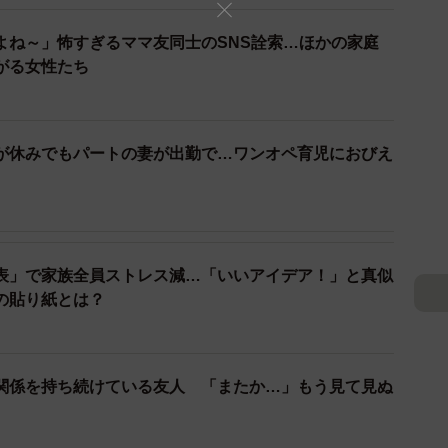
よね～」怖すぎるママ友同士のSNS詮索…ほかの家庭
がる女性たち
が休みでもパートの妻が出勤で…ワンオペ育児におびえ
2/3
手に負えないのは、大人も子どもも一緒
表」で家族全員ストレス減…「いいアイデア！」と真似
の貼り紙とは？
なることってほとんどないですよね。少なくとも、私は
ライラして怒鳴ったところで、子どもが素直になった試
て悪化するというケースが多いでしょう。また、「お友
関係を持ち続けている友人 「またか…」もう見て見ぬ
面に関係のない話を持ち出すのはどうなの？と個人的に
」という言葉も子どもにとっては大きなダメージになっ