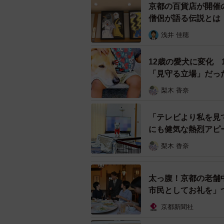
京都の百貨店が開催
お姉ちゃんは怒られ慣れているのか
僧侶が語る伝説とは
聞いています。
浅井 佳穂
「なんなん、その目は？文句でもあ
12歳の愛犬に変化
いいわ。アンタは一人で帰りなさい
「見守る立場」だっ
梨木 香奈
そう言うと、お母さんは下の子2人
「テレビより私を見
ちなみにこのやり取りが行われてい
にも健気な熱烈アピ
り残されてしまいました。
梨木 香奈
それでも女の子は取り乱すことなく
太っ腹！京都の老舗
逆にこちらが心配になるほど。筆者
市民としてお礼を」
京都新聞社
「お母さん、行っちゃったけど大丈