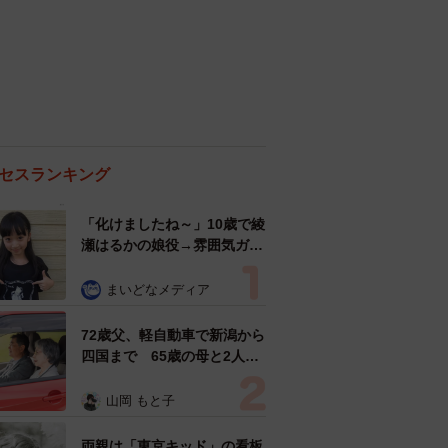
セスランキング
「化けましたね～」10歳で綾
瀬はるかの娘役→雰囲気ガラ
リの18歳に成長 「メイクで
雰囲気が」「宝塚に入れそ
まいどなメディア
う」
72歳父、軽自動車で新潟から
四国まで 65歳の母と2人で
3泊4日の旅 パーキングの休
憩まで分刻み… 「大学生で
山岡 もと子
も組まねえよ！」
両親は「東京キッド」の看板