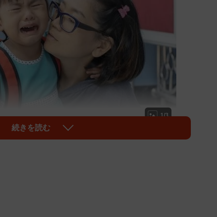
1/3
続きを読む
イラ（stockphoto mania/stock.adobe.com）
園。なので、ほとんどの家庭が共働き世帯です。仕事の
多いため、バタバタと慌ただしいお母さんたちをよく目
えるのは、決して珍しくないでしょう。私も仕事の時間