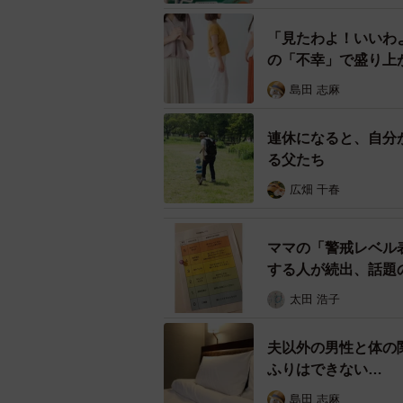
「見たわよ！いいわ
の「不幸」で盛り上
島田 志麻
連休になると、自分
る父たち
広畑 千春
いちど火がつくと
ママの「警戒レベル
する人が続出、話題
ただ、ヒートアップして状況が良く
太田 浩子
経験ありません。子どもの行動にイ
しは…。むしろ、更に子どもが泣い
夫以外の男性と体の
達からも嫌われる」という、今の場
ふりはできない…
は思ってしまいます。「ママは嫌い
島田 志麻