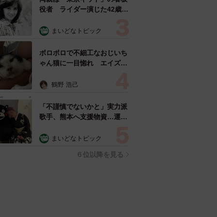
役者 ライダー演じた42歳元
俳優が再婚妻との「ウエディ
ングフォト」計画を明言
まいどなトピック
「センスあるカメラマン求
む」
ボロボロで不細工なおじいち
ゃん猫に一目惚れ エイズだ
し手がかかるけど…おうちで
暮らすと「おじ猫」だって可
鶴野 浩己
愛くなったよ！
「不謹慎でないかと」実力派
歌手、熊本へ支援物資…運搬
トラックの車体デザインにた
めらい 「痛いほど伝わる」
まいどなトピック
「行動され立派」
６位以降を見る