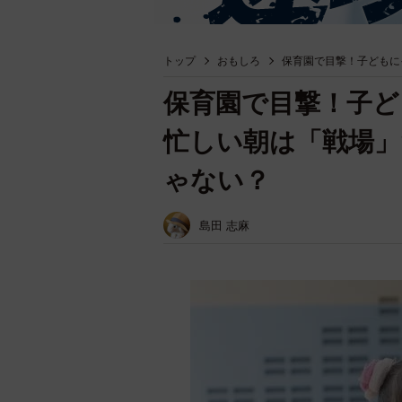
トップ
おもしろ
保育園で目撃！子どもに
保育園で目撃！子
忙しい朝は「戦場
ゃない？
島田 志麻