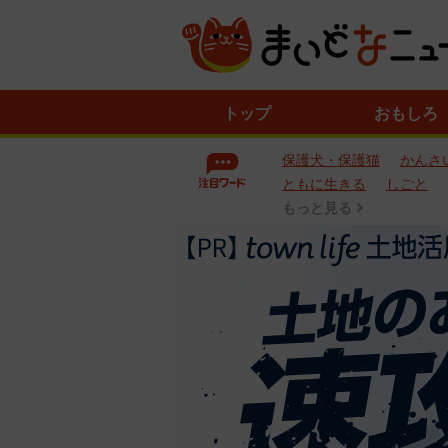
ニ
トップ
おもしろ
ュ
ー
保護犬・保護猫
かんさ
ス
一
ともに生きる
しごと
覧
もっと見る