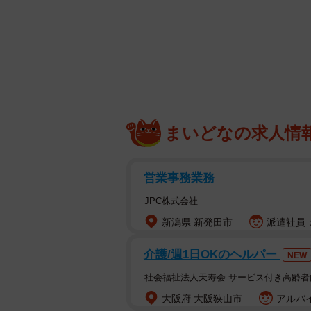
がギリギリになりそうなとき、「早
しているのですが、回避できない状
そんななかでも、「それは、やりす
す。
たとえば、つい最近、こんなお母さ
まいどなの求人情
それは登園時間のことでした。お母
様子。お子さんは3歳くらいの女の
営業事務業務
き渡っていました。
JPC株式会社
新潟県 新発田市
派遣社員：時
「もう！なんでそんなに、遅いの？
ちょっとくらい協力してよ！」
介護/週1日OKのヘルパー
NEW
社会福祉法人天寿会 サービス付き高齢
女の子はシクシクと涙を流して、そ
大阪府 大阪狭山市
アルバイ