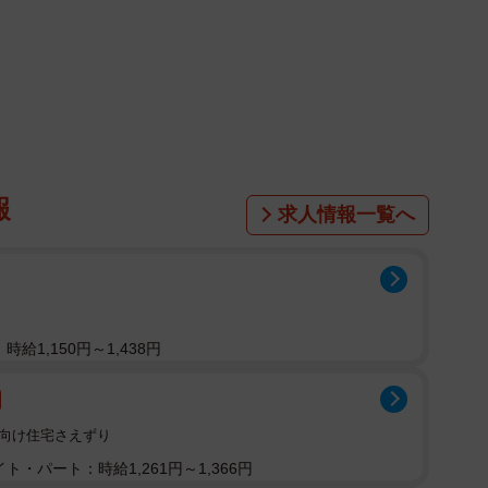
く」と言ってしまいがち。なるべく気を付けるようには
況もあります。
ぎじゃない？」と思ってしまう場面をときどき見かけま
んを見かけました。
報
求人情報一覧へ
さんはビシッとしたスーツ姿で、これから仕事に向かう
子。お母さんのキーキーと怒鳴る声が、玄関ホールに響
給1,150円～1,438円
ママいつも言ってるよね？ママだって忙しいんやから、
者向け住宅さえずり
の場から動きません。
ト・パート：時給1,261円～1,366円