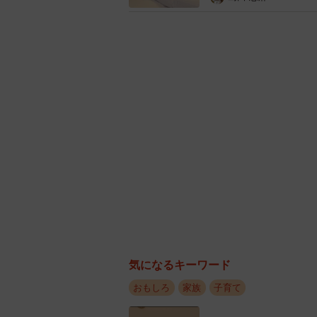
てしまいますよね。
案の定、その親子は収集がつかなく
取り戻していました。
◇ ◇
また、ある時、こんな親子にも遭遇
それはお迎えの時間帯。12月の18
母さんと、その子どもが3人。1番上
どもがいます。
お母さんは、お姉ちゃんに怒ってい
気になるキーワード
「下の子たちが準備できてるのに、
おもしろ
家族
子育て
ったら、もっとしっかりしないとダ