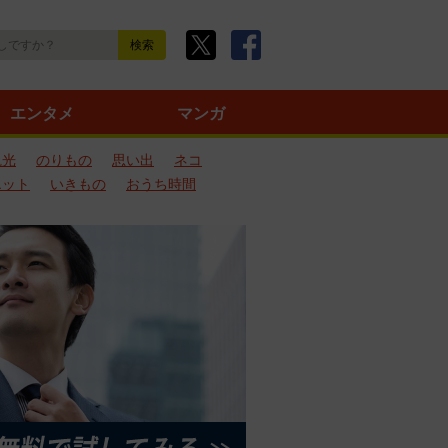
エンタメ
マンガ
観光
のりもの
思い出
ネコ
エット
いきもの
おうち時間