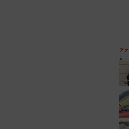
なり、見兼ねた先生が間に入って、なんとか落ち着きを
アク
しました。
時頃で辺りはすっかり暗くなっていました。帰りを急ぐお
のお姉ちゃんは年長さんで、その下に2歳児と0歳児の子
ました。
なんでお姉ちゃんのアンタが遊んでるの！？年長さんや
メじゃないの？」