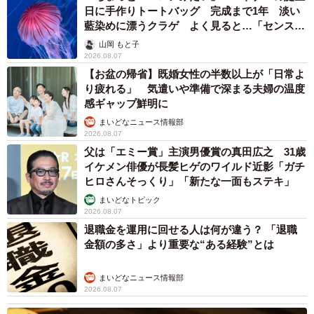
日に手作りトートバッグ 完成まで1年 淡い
藍染めに漂うクラゲ よく見ると…「センスす
ごい」
山岡 もと子
2026.08.07
【お盆の帰省】既婚女性の半数以上が「日常よ
り疲れる」 気遣いや準備で深まる夫婦の温度
感ギャップ鮮明に
まいどなニュース情報部
2026.08.07
父は「エミー賞」主演男優賞の真田広之 31歳
イケメン俳優が長髪ヒゲのワイルド近影「ガチ
ヒロさんそっくり」「新たな一面もステキ」
まいどなトピック
2026.08.07
退職金を運用に回せる人は何が違う？ 「退職
金額の多さ」より重要な“ある経験”とは
まいどなニュース情報部
2026.08.07