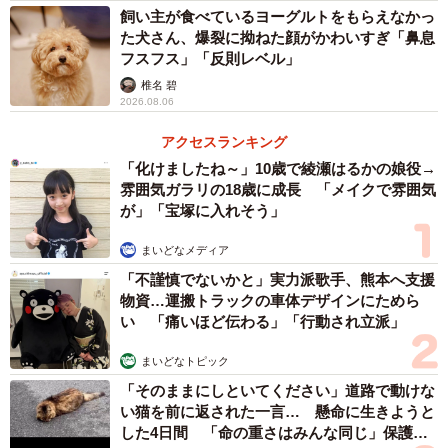
飼い主が食べているヨーグルトをもらえなかっ
た犬さん、爆裂に拗ねた顔がかわいすぎ「鼻息
フスフス」「反則レベル」
椎名 碧
2026.08.06
アクセスランキング
「化けましたね～」10歳で綾瀬はるかの娘役→
雰囲気ガラリの18歳に成長 「メイクで雰囲気
が」「宝塚に入れそう」
まいどなメディア
「不謹慎でないかと」実力派歌手、熊本へ支援
物資…運搬トラックの車体デザインにためら
い 「痛いほど伝わる」「行動され立派」
まいどなトピック
「そのままにしといてください」道路で動けな
い猫を前に返された一言… 懸命に生きようと
した4日間 「命の重さはみんな同じ」保護団