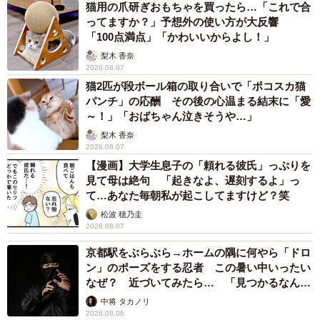
猫用の爪研ぎおもちゃを買ったら…「これで合
ってますか？」予想外の使い方が大反響
「100点満点」「かわいいからよし！」
梨木 香奈
2026.08.07
猫2匹が段ボール箱の取り合いで「ポコスカ猫
パンチ」の応酬 その後の心温まる結末に「愛
～！」「おばちゃん泣きそうや…」
梨木 香奈
2026.08.07
【漫画】大学生息子の「頼れる彼氏」っぷりを
見て母は絶句 「起きなよ、遅刻するよ」っ
て…あなた毎朝私が起こしてますけど？笑
松波 穂乃圭
2026.08.07
京都駅をぶらぶら→ホームの隅に何やら「ドロ
ン」のポーズをする忍者 この暑い中いったい
なぜ？ 近づいてみたら… 「見つかるなんて
未熟」
中将 タカノリ
2026.08.06