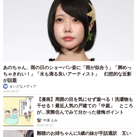
あのちゃん、雨の日のショーパン姿に「雨が似合う」「脚めっ
ちゃきれい！」「水も滴る良いアーティスト」 幻想的な近影
が話題
まいどなメディア
2026.08.07
【漫画】周囲の目を気にせず遊べる！洗濯物も
干せる！最近人気の戸建ての「中庭」 ところ
が…実際住んでみて分かった後悔ポイント
中瀬 えみ
2026.08.07
難聴のお姉ちゃんに5歳の妹が手話通訳 互い