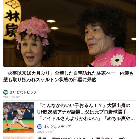
「火事以来10カ月ぶり」全焼した自宅訪れた林家ぺー 内装も
壁も取り払われスケルトン状態の部屋に呆然
まいどなトピック
2026.08.07
「こんなかわいい子おるん！？」大阪出身の
UHB26歳アナが話題…父は元プロ野球選手
「アイドルさんよりかわいい」「めちゃ爽や
か」
まいどなメディア
2026.08.07