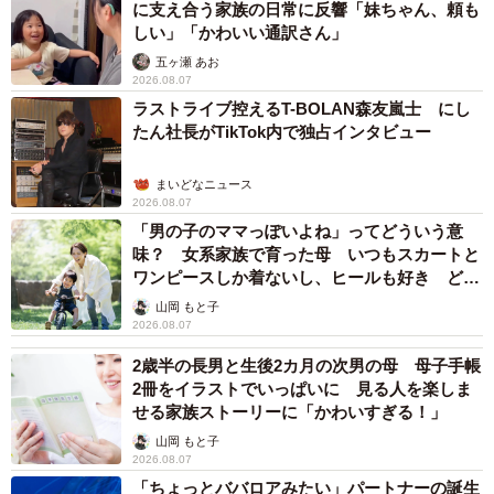
に支え合う家族の日常に反響「妹ちゃん、頼も
しい」「かわいい通訳さん」
五ヶ瀬 あお
2026.08.07
ラストライブ控えるT-BOLAN森友嵐士 にし
たん社長がTikTok内で独占インタビュー
まいどなニュース
2026.08.07
「男の子のママっぽいよね」ってどういう意
味？ 女系家族で育った母 いつもスカートと
ワンピースしか着ないし、ヒールも好き どの
へんが…
山岡 もと子
2026.08.07
2歳半の長男と生後2カ月の次男の母 母子手帳
2冊をイラストでいっぱいに 見る人を楽しま
せる家族ストーリーに「かわいすぎる！」
山岡 もと子
2026.08.07
「ちょっとババロアみたい」パートナーの誕生