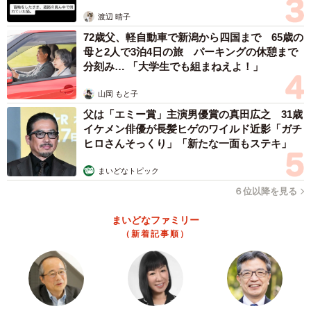
体代表の訴え
渡辺 晴子
72歳父、軽自動車で新潟から四国まで 65歳の
母と2人で3泊4日の旅 パーキングの休憩まで
分刻み… 「大学生でも組まねえよ！」
山岡 もと子
父は「エミー賞」主演男優賞の真田広之 31歳
イケメン俳優が長髪ヒゲのワイルド近影「ガチ
ヒロさんそっくり」「新たな一面もステキ」
まいどなトピック
６位以降を見る
まいどなファミリー
（新着記事順）