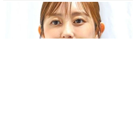
「人生こそがバラエティー」 マレーシア移住を報告した菊地亜
美 子どもの教育考え「小学校へ入学するこのタイミングで挑
戦」
まいどなトピック
2026.08.06
「明日ひま？」 知り合いから唐突なメッセー
ジ 用件次第で断ることもできる賢い返信文と
は？【漫画】
海川 まこと
2026.08.06