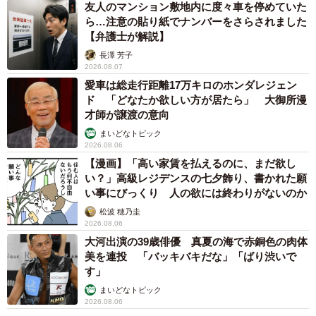
友人のマンション敷地内に度々車を停めていた
ら…注意の貼り紙でナンバーをさらされました
【弁護士が解説】
長澤 芳子
2026.08.07
愛車は総走行距離17万キロのホンダレジェン
ド 「どなたか欲しい方が居たら」 大御所漫
才師が譲渡の意向
まいどなトピック
2026.08.06
【漫画】「高い家賃を払えるのに、まだ欲し
い？」高級レジデンスの七夕飾り、書かれた願
い事にびっくり 人の欲には終わりがないのか
松波 穂乃圭
2026.08.06
大河出演の39歳俳優 真夏の海で赤銅色の肉体
美を連投 「バッキバキだな」「ばり渋いで
す」
まいどなトピック
2026.08.06