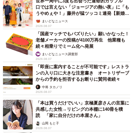
世界一周中に3度も出会った運命的カップル
口では言えない「ジョージアの熱い夜」に「も
うやめぇや！」藤井が猛ツッコミ連発【新婚さ
ん】
まいどなニュース
2026.08.07
「国産マッチでもバズりたい」願いかなった！
老舗メーカーの投稿が4100万再生 他業種も
続々相乗りでミーム化へ発展
まいどなニュース調査部
2026.08.07
「即座に案内することが不可能です」レストラ
ンの入り口に大きな注意書き オートリザーブ
からの予約を拒否するお断りに賛同者続々
中将 タカノリ
2026.08.07
「本は買うだけでいい」京極夏彦さんの言葉に
共感した女性→リビングの本棚に140冊を積
読 「家に自分だけの本屋さん」
山岡 もと子
2026.08.07