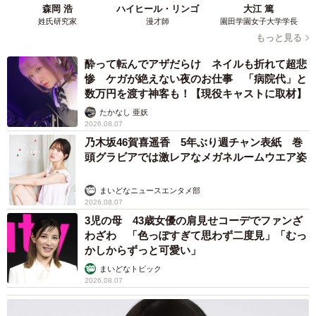
森岡 浩
ハイヒール・リンゴ
大江 篤
姓氏研究家
漫才師
園田学園女子大学学長
もっと見る
酔って転んでアザだらけ ネイルも折れて超悲
惨 ケガが絶えない夜のお仕事 「病院代」と
数万円を渡す神客も！【現役キャストに取材】
たかなし 亜妖
2026.08.07
乃木坂46賀喜遥香 5年ぶり週チャン表紙 巻
頭グラビアでは激レアなメガネルームウエア姿
まいどなニュースエンタメ部
2026.08.07
3児の母 43歳女優の肩見せコーデでファンざ
わざわ 「色っぽすぎて思わず二度見」「むっ
かしからずっと可愛い」
まいどなトピック
2026.08.07