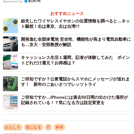
Sponsored by
おすすめニュース
紛失したワイヤレスイヤホンの位置情報を調べると…ネッ
ト騒然！右は東京、左は台湾!?
開発進む全固体電池 安全性、機能性が高まり電気自動車に
も…京大・安部教授が解説
キャッシュレス生活１週間、記者が体験してみた ポイン
トどれだけ還元？お得感は？
ご存知ですか？公衆電話からスマホにメッセージが送れま
す！ 新年のごあいさつでレッツトライ
ご存知ですか…iPhoneには過去50日間の出かけた場所が
記録されている！？気になる方は設定変更を
おもしろ
気になる
IT
科学