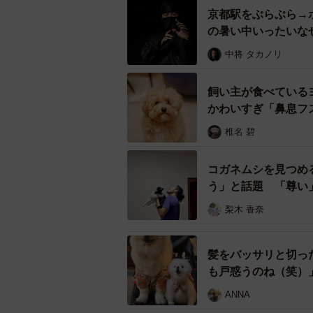
けたままホテルで寝て、そのまま忘
京都駅をぶらぶら→
空港でした」
の暑い中いったいな
中将 タカノリ
―それは残念でしたね…。しかし、S
飼い主が食べている
「すでに無くなった片耳分は購入し
かわいすぎ「鼻息フ
いってくださって、ほんとに感謝し
も優しいんだな〜と思いました」
椎名 碧
コガネムシを見つめ
う」と話題 「尊い
梨木 香奈
髪をバッサリと切っ
も戸惑うのね（笑）
ANNA