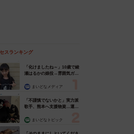
セスランキング
「化けましたね～」10歳で綾
瀬はるかの娘役→雰囲気ガラ
リの18歳に成長 「メイクで
雰囲気が」「宝塚に入れそ
まいどなメディア
う」
「不謹慎でないかと」実力派
歌手、熊本へ支援物資…運搬
トラックの車体デザインにた
めらい 「痛いほど伝わる」
まいどなトピック
「行動され立派」
「そのままにしといてくださ