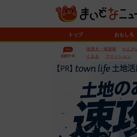
ニ
トップ
おもしろ
ュ
ー
保護犬・保護猫
かんさ
ス
一
くるま
ファッション
覧