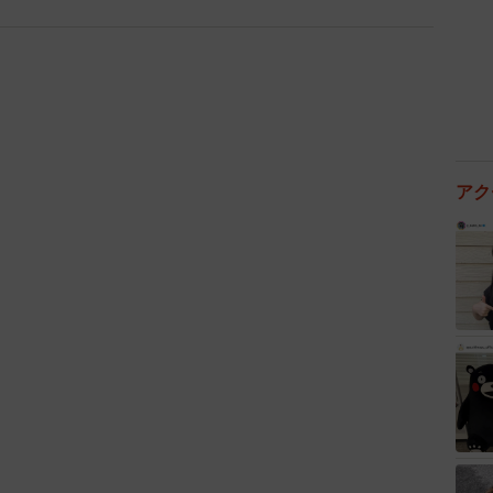
3/4
した／しめじ11168（@simezi11168）さん提供
アク
聞きました。
か。
ばいつも付けて聞いていました」
たのですね。それを台湾旅行中に無くされたなんて…。
の有名な観光地…九份や中正記念堂などを回りました。付