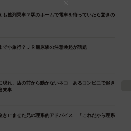
！」などなど…。そんなやり取りに「奇跡の返還を経て
。
えも整列乗車？駅のホームで電車を待っていたら驚きの
まで小旅行？ＪＲ籠原駅の注意喚起が話題
に現れ、店の前から動かないネコ あるコンビニで起き
出来事
泣き止ませた兄の理系的アドバイス 「これだから理系