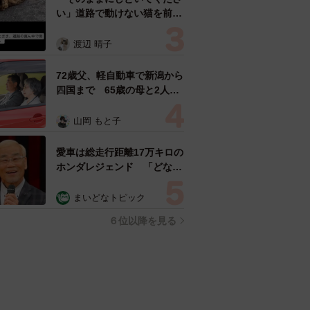
い」道路で動けない猫を前に
返された一言… 懸命に生き
ようとした4日間 「命の重
渡辺 晴子
さはみんな同じ」保護団体代
表の訴え
72歳父、軽自動車で新潟から
四国まで 65歳の母と2人で
3泊4日の旅 パーキングの休
憩まで分刻み… 「大学生で
山岡 もと子
も組まねえよ！」
愛車は総走行距離17万キロの
ホンダレジェンド 「どなた
か欲しい方が居たら」 大御
所漫才師が譲渡の意向
まいどなトピック
６位以降を見る