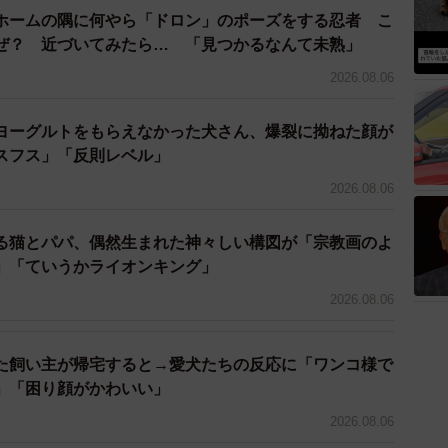
れたのだと思います。紛失に気がついたのは帰国直前の
ホームの隅に何やら「ドロン」のポーズをする忍者 こ
ぜ？ 近づいてみたら… 「見つかるなんて未熟」
2026.08.06
NSでは大変な反響です。
ヨーグルトをもらえなかった犬さん、爆裂に拗ねた顔が
ているのですが、何人かの方々が探すのを協力しますと
スフス」「反則レベル」
てます！ 修学旅行の期間も含め、台湾の人たちはとて
2026.08.06
る猫とパパ、偶然生まれた神々しい構図が「宗教画のよ
」「ていうかライオンキング」
2026.08.06
た飼い主が帰宅すると→愛犬たちの反応に「ワンコ様で
」「困り顔がかわいい」
2026.08.06