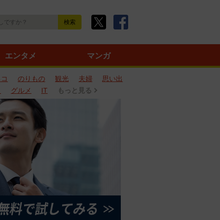
エンタメ
マンガ
ネコ
のりもの
観光
夫婦
思い出
タ
グルメ
IT
もっと見る