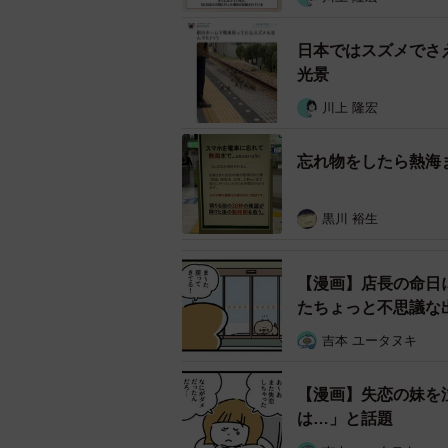
するので探せたら持っていきますよ
映画化」を予想する人までいました
日本ではスズメでさ
光景
川上 隆宏
忘れ物をしたら熱海
黒川 裕生
【漫画】店長の命日
たちょっと不思議な
吉本 ユータヌキ
【漫画】失恋の妹を
は…」と話題