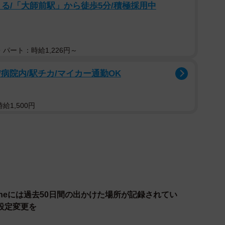
る/「大師前駅」から徒歩5分/積極採用中
2/4
・台北にあります／しめじ11168（@simezi11168）さん提供
パート：時給1,226円～
168（@simezi11168）さんです。「さよなら俺の
コメントとともに、位置情報が写った画像を10月10日
病院内/駅チカ/マイカー通勤OK
で左右のイヤホンが対峙するという、いまだかつてない
日夜までに6万件リツイートされ、23万件近い「いい
給1,500円
離にイヤホンが分かれてしまったのかというと…実はし
行の際、泊まっていたホテルに左耳だけ忘れてきてしまっ
からは、イヤホンの所在をおもしろおかしくつっこむだ
といった連絡も。
oneには過去50日間の出かけた場所が記録されてい
落とされたようであれば、ホテル名を教えて頂ければ落
設定変更を
いたします」「（台湾にいる人から）私、来週日本出張