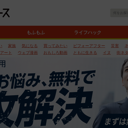
もふもふ
ライフハック
い
家族
気になる
買ってみたい
ビフォーアフター
災害
アート
ウェブ漫画
おもしろ動画
ともに生きる
イヌ
街ネ