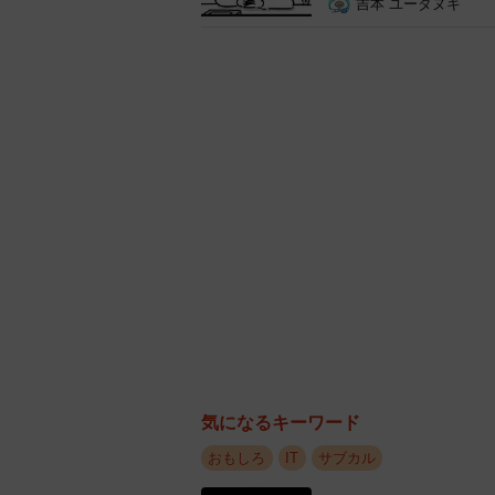
吉本 ユータヌキ
片耳はホテルに忘れてきてしまいま
投稿したしめじ11168さんにお話を
―イヤホンを購入したのはいつです
「去年の4月ごろです。暇さえあれ
―ああ、お気に入りのイヤホンだっ
気になるキーワード
おもしろ
IT
サブカル
「修学旅行は3泊4日で、台北周辺