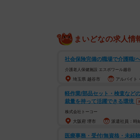
ワイヤレスイヤホンには、イヤホン
が、とある紛失したイヤホンで表示
京にあるのに、なぜか左耳があるのは
ロほど。「とてつもなく顔が大きな
まいどなの求人情
にかけるイヤホン」「音楽に国境は
声があがっています。
社会保険完備の職場で介護職/
介護老人保健施設 エスポワール越谷
埼玉県 越谷市
アルバイト・
軽作業/部品セット・検査などの
裁量を持って活躍できる環境
株式会社トーコー
大阪府 堺市
派遣社員：時給1
医療事務・受付/無資格・未経験