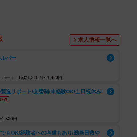
の位置情報を調べられる機能を持つものがあるそうです
された場所が衝撃的だと話題になっています。右耳は東
…台湾の首都・台北です！ その距離はなんと2100キ
人が使っているのか？」「耳にかけるどころか世界を股
報
求人情報一覧へ
ないというのはこういうことだったのか」など、驚きの
ヘルパー
パート：時給1,270円～1,480円
製造サポート/交替制/未経験OK/土日祝休み/
NEW
,580円
でもOK/経験者への考慮もあり/勤務日数や