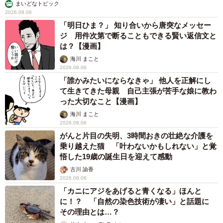
子どもの学校外の学習時間が11年で2割減少 「家庭学習0分
層」が約半数に達する深刻な実態と広がる学習格差
まいどなニュース情報部
2026.08.06
「事故物件」という言葉のイメージにとらわれ
ていませんか？ 不動産業者が語る「物件の可
能性」を閉ざさないために必要なこと
平藤 清刀
2026.08.06
東京・千代田区の中央線高架に心ない落書き
歴史ある昌平橋架道橋の被害に怒りの声 「何