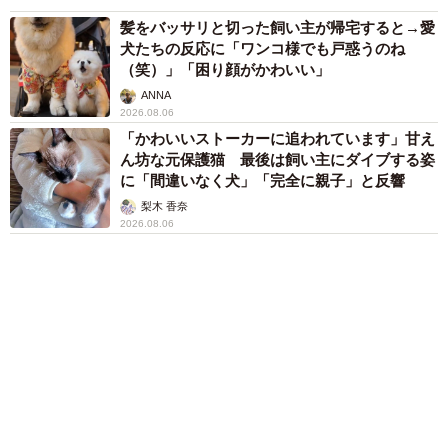
83歳父が骨折で入院 ３カ月の病院生活があま
りに退屈で「画用紙と色鉛筆持ってこい！」→
スケッチブックを見た家族が仰天「これ、売れ
ますよ…」
中将 タカノリ
「これ全部長野県」海外のような絶景ショット
に感動と反響「離れてからいいところだったん
だって気づいた」
行橋 友
６位以降を見る
まいどなファミリー
（新着記事順）
森岡 浩
ハイヒール・リンゴ
大江 篤
姓氏研究家
漫才師
園田学園女子大学学長