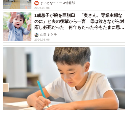
詐欺メール続々 社員を個人アカウントへ誘導
→最後は不正送金…求められる「だまされる前
提」の対策
井二 かける
2026.08.06
重みも歴史もズッシリ…出雲大社の日本最大級
「大しめ縄」が8年ぶり掛けかえ 伝統の「大
撚り合わせ」が28万回超再生「ほんとに圧巻」
まいどなニュース調査部
2026.08.06
「これ全部長野県」海外のような絶景ショット
に感動と反響「離れてからいいところだったん
だって気づいた」
行橋 友
2026.08.06
「ミステリーの女王」と呼ばれた作家の娘は
「2時間サスペンスの女王」 聞いていたのと
違う血液型に「私は誰の子なの？」【徹子の部
屋】
まいどなニュース
2026.08.06