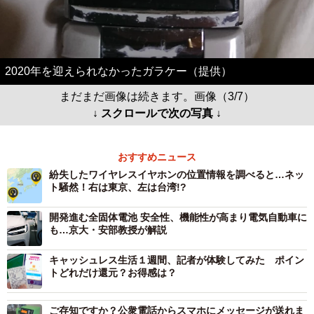
2020年を迎えられなかったガラケー（提供）
まだまだ画像は続きます。画像（3/7）
↓ スクロールで次の写真 ↓
おすすめニュース
紛失したワイヤレスイヤホンの位置情報を調べると…ネッ
ト騒然！右は東京、左は台湾!?
開発進む全固体電池 安全性、機能性が高まり電気自動車に
も…京大・安部教授が解説
キャッシュレス生活１週間、記者が体験してみた ポイン
トどれだけ還元？お得感は？
ご存知ですか？公衆電話からスマホにメッセージが送れま