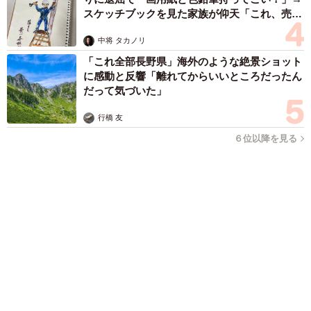
「人生こそがバラエティー」 マレーシア移住を報告した菊地亜
美 子どもの教育考え「小学校へ入学するこのタイミングで挑
戦」
まいどなトピック
2026.08.06
「明日ひま？」 知り合いから唐突なメッセー
ジ 用件次第で断ることもできる賢い返信文と
は？【漫画】
海川 まこと
2026.08.06
「誰かみたいにならなきゃ」 他人を正解にし
て生きてきた母親 自己主張が苦手な娘に教わ
った大切なこと【漫画】