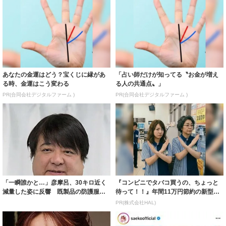
あなたの金運はどう？宝くじに縁があ
「占い師だけが知ってる〝お金が増え
る時、金運はこう変わる
る人の共通点〟」
PR(合同会社デジタルファーム )
PR(合同会社デジタルファーム )
「一瞬誰かと…」彦摩呂、30キロ近く
『コンビニでタバコ買うの、ちょっと
減量した姿に反響 既製品の防護服が
待って！！』年間11万円節約の新型タ
着られると...
バコ
PR(株式会社HAL)