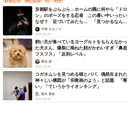
ん坊な元保護猫 最後は飼い主にダイブする姿
に「間違いなく犬」「完全に親子」と反響
梨木 香奈
2026.08.06
アクセスランキング
「不謹慎でないかと」実力派歌手、熊本へ支援
物資…運搬トラックの車体デザインにためら
い 「痛いほど伝わる」「行動され立派」
まいどなトピック
「そのままにしといてください」道路で動けな
い猫を前に返された一言… 懸命に生きようと
した4日間 「命の重さはみんな同じ」保護団
体代表の訴え
渡辺 晴子
72歳父、軽自動車で新潟から四国まで 65歳の
母と2人で3泊4日の旅 パーキングの休憩まで
分刻み… 「大学生でも組まねえよ！」
山岡 もと子