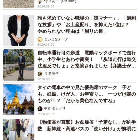
も分かってないし、センスも古い」「罰則強化
して」
中将 タカノリ
2026.08.06
もしかすると「下山ダッシュ」 リニア中央新
幹線の長野県駅 在来線との乗り継ぎなし→な
ら走れば間に合うんじゃない？ 惜しい位置関
係が反響
中将 タカノリ
2026.08.06
「なんじゃこりゃ！」「ロボ？」大阪・梅田に
そびえる物体の正体は？ 昭和の遺産を調査し
てみた結果…
太田 浩子
2026.08.06
エジプトで自撮りしていたら、ガイドが「撮り
ますよ！」→ノリノリでポーズを取っていた
ら……スマホを返してもらえない 「日本人は
カモ代表かも」「私は6時間で3万円払った」
宮前 晶子
2026.08.06
「LINEのQRコードを添付して」社長をかたる