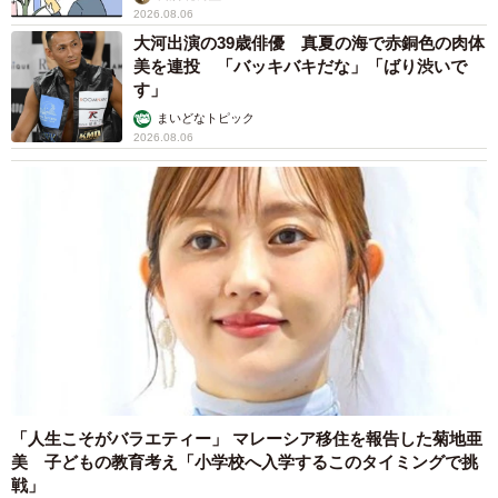
法違反でしょ」と指摘されました【弁護士が解
説】
長澤 芳子
2026.08.06
タイの電車の中で見た優先席のマーク 子ど
も、妊娠、けが人、お年寄り… 一つだけ謎の
ものが！？「だから黄色なんですね」
中将 タカノリ
2026.08.06
【物価高が直撃】お盆帰省「予定なし」が約半
数 新幹線・高速バスの「使い分け」が鮮明に
まいどなニュース情報部
2026.08.06
1歳息子が腕を亜脱臼 「奥さん、専業主婦な
のに」と夫の後輩から一言 母は泣きながら対
応し必死だった 何年もたった今もたまに思い
出し…
山岡 もと子
2026.08.06