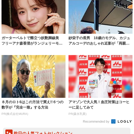
ガーターベルトで際立つ妖艶脚線美
紗栄子の長男 18歳のモデル、カジュ
フリーアナ森香澄がランジェリーモデ
アルコーデのおしゃれ近影が「両親の
ルに ｢PE...
いいとこ取...
８月のロト6はこの方法で買え!!６つの
アマゾンで大人気！血圧対策はコーヒ
数字が『完全一致』する方法
ーに足してみて
PR(株式会社MURA)
PR(森永乳業)
Recommended by
昨日の人気フォトセレクション