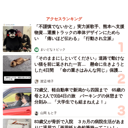
もっと見る
愛車は総走行距離17万キロのホンダレジェン
ド 「どなたか欲しい方が居たら」 大御所漫
才師が譲渡の意向
まいどなトピック
2026.08.06
【漫画】「高い家賃を払えるのに、まだ欲し
い？」高級レジデンスの七夕飾り、書かれた願
い事にびっくり 人の欲には終わりがないのか
松波 穂乃圭
2026.08.06
大河出演の39歳俳優 真夏の海で赤銅色の肉体
美を連投 「バッキバキだな」「ばり渋いで
す」
まいどなトピック
2026.08.06