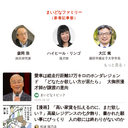
海川 まこと
2026.08.06
がんと片目の失明、3時間おきの壮絶な介護を
乗り越えた猫 「叶わないかもしれない」と覚
悟した19歳の誕生日を迎えて感動
古川 諭香
2026.08.06
「カニにアジをあげると青くなる」ほんと
に！？ 「自然の染色技術が凄い」と話題に
その理由とは…？
竹中 友一（RinToris）
2026.08.06
誰も求めていない職場の「謎マナー」、「過剰
な挨拶」や「お土産配り」を抑えた1位は？
やめられない理由は「周りの目」
まいどなデータ
2026.08.06
自転車通行可の歩道 電動キックボードで走行
中、小学生とあわや衝突！ 「歩道走行は道交