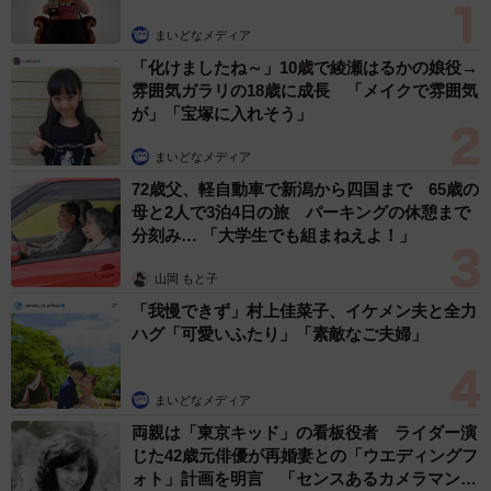
まいどなメディア
「化けましたね～」10歳で綾瀬はるかの娘役→
雰囲気ガラリの18歳に成長 「メイクで雰囲気
が」「宝塚に入れそう」
まいどなメディア
72歳父、軽自動車で新潟から四国まで 65歳の
母と2人で3泊4日の旅 パーキングの休憩まで
分刻み… 「大学生でも組まねえよ！」
山岡 もと子
「我慢できず」村上佳菜子、イケメン夫と全力
ハグ「可愛いふたり」「素敵なご夫婦」
まいどなメディア
両親は「東京キッド」の看板役者 ライダー演
じた42歳元俳優が再婚妻との「ウエディングフ
ォト」計画を明言 「センスあるカメラマン求