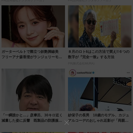
PR(合同会社デジタルファーム )
PR(合同会社デジタルファーム )
ガーターベルトで際立つ妖艶脚線美
８月のロト6はこの方法で買え!!６つの
フリーアナ森香澄がランジェリーモデ
数字が『完全一致』する方法
ルに ｢PE...
PR(株式会社MURA)
「一瞬誰かと…」彦摩呂、30キロ近く
紗栄子の長男 18歳のモデル、カジュ
減量した姿に反響 既製品の防護服が
アルコーデのおしゃれ近影が「両親の
着られると...
いいとこ取...