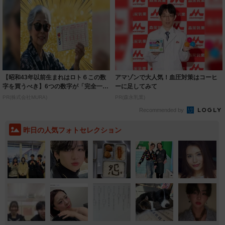
【昭和43年以前生まれはロト６この数
アマゾンで大人気！血圧対策はコーヒ
字を買うべき】6つの数字が「完全一
ーに足してみて
致」する方...
PR(株式会社MURA)
PR(森永乳業)
Recommended by
昨日の人気フォトセレクション