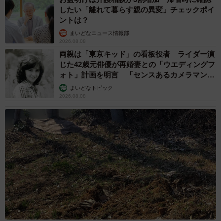
したい「離れて暮らす親の異変」チェックポイ
ントは？
まいどなニュース情報部
2026.08.08
両親は「東京キッド」の看板役者 ライダー演
じた42歳元俳優が再婚妻との「ウエディングフ
ォト」計画を明言 「センスあるカメラマン求
む」
まいどなトピック
2026.08.08