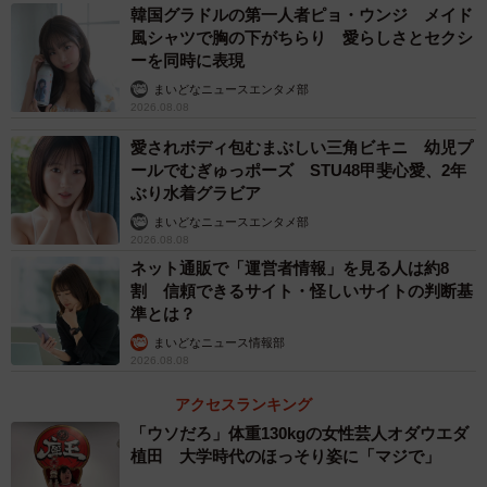
韓国グラドルの第一人者ピョ・ウンジ メイド
風シャツで胸の下がちらり 愛らしさとセクシ
ーを同時に表現
まいどなニュースエンタメ部
2026.08.08
愛されボディ包むまぶしい三角ビキニ 幼児プ
ールでむぎゅっポーズ STU48甲斐心愛、2年
ぶり水着グラビア
まいどなニュースエンタメ部
2026.08.08
ネット通販で「運営者情報」を見る人は約8
割 信頼できるサイト・怪しいサイトの判断基
準とは？
まいどなニュース情報部
2026.08.08
アクセスランキング
「ウソだろ」体重130kgの女性芸人オダウエダ
植田 大学時代のほっそり姿に「マジで」