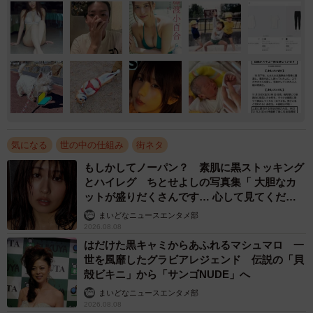
気になる
世の中の仕組み
街ネタ
もしかしてノーパン？ 素肌に黒ストッキング
とハイレグ ちとせよしの写真集「 大胆なカ
ットが盛りだくさんです… 心して見てくださ
い」
まいどなニュースエンタメ部
2026.08.08
はだけた黒キャミからあふれるマシュマロ 一
世を風靡したグラビアレジェンド 伝説の「貝
殻ビキニ」から「サンゴNUDE」へ
まいどなニュースエンタメ部
2026.08.08