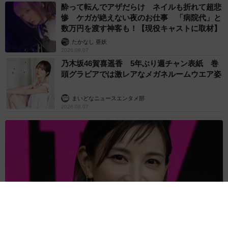
酔って転んでアザだらけ ネイルも折れて超悲
惨 ケガが絶えない夜のお仕事 「病院代」と
数万円を渡す神客も！【現役キャストに取材】
たかなし 亜妖
2026.08.07
乃木坂46賀喜遥香 5年ぶり週チャン表紙 巻
頭グラビアでは激レアなメガネルームウエア姿
まいどなニュースエンタメ部
2026.08.07