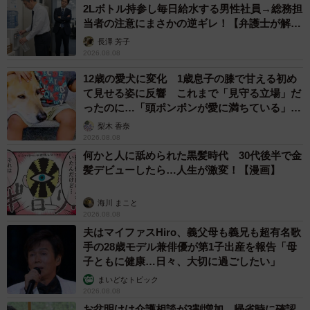
2Lボトル持参し毎日給水する男性社員→総務担
当者の注意にまさかの逆ギレ！【弁護士が解
説】
長澤 芳子
2026.08.08
12歳の愛犬に変化 1歳息子の膝で甘える初め
て見せる姿に反響 これまで「見守る立場」だ
ったのに…「頭ポンポンが愛に満ちている」
「尊…」
梨木 香奈
2026.08.08
何かと人に舐められた黒髪時代 30代後半で金
髪デビューしたら…人生が激変！【漫画】
海川 まこと
2026.08.08
夫はマイファスHiro、義父母も義兄も超有名歌
手の28歳モデル兼俳優が第1子出産を報告「母
子ともに健康…日々、大切に過ごしたい」
まいどなトピック
2026.08.08
お盆明けは介護相談が3割増加 帰省時に確認