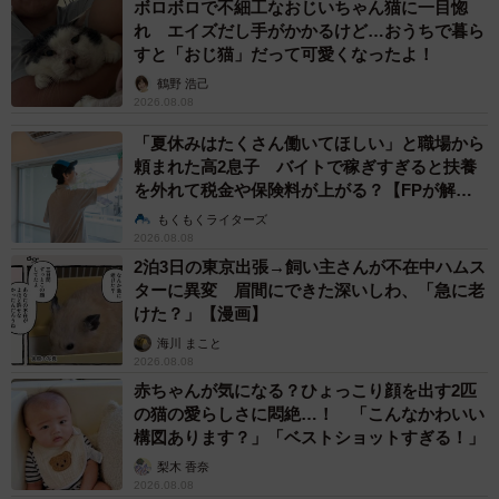
ボロボロで不細工なおじいちゃん猫に一目惚
れ エイズだし手がかかるけど…おうちで暮ら
すと「おじ猫」だって可愛くなったよ！
鶴野 浩己
2026.08.08
「夏休みはたくさん働いてほしい」と職場から
頼まれた高2息子 バイトで稼ぎすぎると扶養
を外れて税金や保険料が上がる？【FPが解
説】
もくもくライターズ
2026.08.08
2泊3日の東京出張→飼い主さんが不在中ハムス
ターに異変 眉間にできた深いしわ、「急に老
けた？」【漫画】
海川 まこと
2026.08.08
赤ちゃんが気になる？ひょっこり顔を出す2匹
の猫の愛らしさに悶絶…！ 「こんなかわいい
構図あります？」「ベストショットすぎる！」
梨木 香奈
2026.08.08