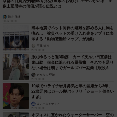
京都の百貨店が開催のお化け屋敷のお化けにモデルがいる 比
叡山延暦寺の僧侶が語る伝説とは
浅井 佳穂
2026.08.08
熊本地震でペット同伴の避難を諦める人に胸を
痛め… 被災ペットの受け入れ先をアプリに表
示する「動物避難所マップ」が始動
平藤 清刀
2026.08.08
原則ゆるっと週3勤務 カード支払い日直前は
鬼出勤 借金に追われる風俗嬢 それでも足り
ない場合は朝までガールズバー副業【現役キャ
ストに取材】
たかなし 亜妖
2026.08.08
19歳でハライチ岩井勇気と年の差婚から3年、
22歳元おはガール髪バッサリ「ショート似合い
すぎ」
まいどなメディア
2026.08.08
オフィスに置かれたウォーターサーバー 空の