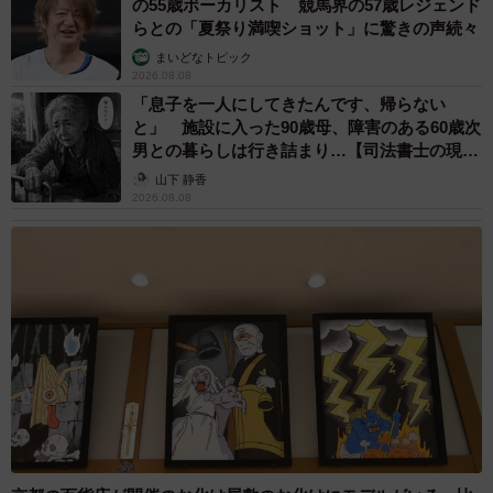
の55歳ボーカリスト 競馬界の57歳レジェンド
らとの「夏祭り満喫ショット」に驚きの声続々
まいどなトピック
2026.08.08
「息子を一人にしてきたんです、帰らない
と」 施設に入った90歳母、障害のある60歳次
男との暮らしは行き詰まり…【司法書士の現場
から】
山下 静香
2026.08.08