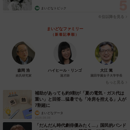
む」
まいどなトピック
６位以降を見る
まいどなファミリー
（新着記事順）
森岡 浩
ハイヒール・リンゴ
大江 篤
姓氏研究家
漫才師
園田学園女子大学学長
もっと見る
補助があっても約9割が「夏の電気・ガス代は
重い」と回答…猛暑でも「冷房を控える」人が
7割超に
まいどなデータ
2026.08.08
「だんだん時代劇俳優みたく…」国民的バンド