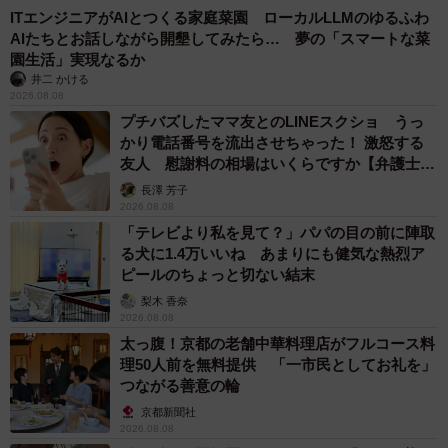
ITエンジニアがAIとつくる家庭菜園 ローカルLLMのゆるふわ
AIたちとお話しながら開墾してみたら… 夢の「スマートな菜
園生活」実現なるか
井二 かける
2026.08.08
プチバズしたママ友とのLINEスクショ うっ
かり電話番号を流出させちゃった！ 激怒する
友人 慰謝料の相場はいくらですか【弁護士が
解説】
長澤 芳子
2026.08.08
「テレビより私を見て？」パパの目の前に陣取
る犬に1.4万いいね あまりにも健気な熱烈ア
ピールのちょっと切ない結末
梨木 香奈
2026.08.08
太っ腹！京都の老舗中華料理店がフルコース料
理50人前を無料提供 「一市民としてお礼を」
つながる善意の輪
京都新聞社
2026.08.08