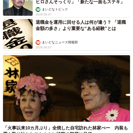
ヒロさんそっくり」「新たな一面もステキ」
まいどなトピック
2026.08.07
退職金を運用に回せる人は何が違う？ 「退職
金額の多さ」より重要な“ある経験”とは
6/6
まいどなニュース情報部
2026.08.07
持ち帰ってはいけないものがあったときは、ホテルから連絡がくること
も（Imaster/stock.adobe.com）
ルームウェアなど客室で提供しているものを販売をしてい
るホテルもあるそうです。宿泊して、どうしてもお家に持
って帰りたい『お気に入り』のものに出会ってしまったと
きは、ホテルのフロントに相談してみてもよいかもしれま
せんね。
「火事以来10カ月ぶり」全焼した自宅訪れた林家ぺー 内装も