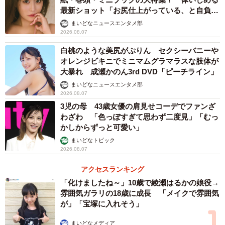
最新ショット「お尻仕上がっている、と自負し
ています」「いくつになっても理想の身体でい
まいどなニュースエンタメ部
たい」
2026.08.07
白桃のような美尻がぷりん セクシーバニーや
3/6
オレンジビキニでミニマムグラマラスな肢体が
大暴れ 成瀬かのん3rd DVD「ピーチライン」
よく持ち帰られてしまうドライヤー…確かに昔は部屋に固定されていた
まいどなニュースエンタメ部
タイプが多かったですよね／画像はイメージです
2026.08.07
（Nattaro/stock.adobe.com）
3児の母 43歳女優の肩見せコーデでファンざ
わざわ 「色っぽすぎて思わず二度見」「むっ
「消耗品のように持ち帰られてしまう代表格といえば…携
かしからずっと可愛い」
帯電話などの充電ができる『マルチアダプター』だと思い
まいどなトピック
ます。故意なのか勘違いなのか分からないのですが、本当
2026.08.07
によく持ち帰られてしまうので、毎月いくつも購入してい
アクセスランキング
ました。ホテルによっては部屋への備え付けはあきらめ
「化けましたね～」10歳で綾瀬はるかの娘役→
て、必要な方にフロントで貸し出すかたちに変更したとこ
雰囲気ガラリの18歳に成長 「メイクで雰囲気
が」「宝塚に入れそう」
ろもあるそうです」
まいどなメディア