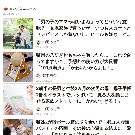
まいどなニュース
2026.08.07
「男の子のママっぽいよね」ってどういう意
味？ 女系家族で育った母 いつもスカートと
ワンピースしか着ないし、ヒールも好き どの
へんが…
山岡 もと子
2026.08.07
猫用の爪研ぎおもちゃを買ったら…「これで合
ってますか？」予想外の使い方が大反響
「100点満点」「かわいいからよし！」
5/6
梨木 香奈
2026.08.07
気になる団体客…お部屋を緊急で総点検することもあったそう
2歳半の長男と生後2カ月の次男の母 母子手帳
（smolaw11/stock.adobe.com）
2冊をイラストでいっぱいに 見る人を楽しま
せる家族ストーリーに「かわいすぎる！」
「昔は目覚まし時計がベッドサイドのパネルに埋め込まれ
山岡 もと子
ていたと思いますが、あれって盗難防止の目的もあったん
2026.08.07
です。最近は目覚まし時計を普通に置いている（置けてい
猫2匹が段ボール箱の取り合いで「ポコスカ猫
パンチ」の応酬 その後の心温まる結末に「愛
る）部屋が増えてきましたものね」
～！」「おばちゃん泣きそうや…」