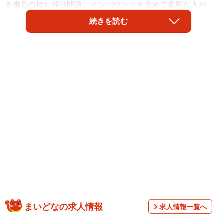
る備品の持ち帰り問題。インバウンドを含めて多彩な人が
宿泊するようになり、マナーの考え方も多様化。中には
続きを読む
「どうしてこんなものを持って帰るの？」とホテル側が驚
くケースもあるそうです。関係者に実情を聞きました。
そもそもホテルに宿泊して、持って帰っていいも
まいどなの求人情報
求人情報一覧へ
のは何なの？