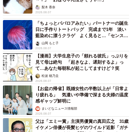
梨木 香奈
「もっと昔、オイルショックのときはトイレットペーパー
2026.08.07
がばんばんなくなっていたと聞いたことがありますよ」
「ちょっとババロアみたい」パートナーの誕生
日に手作りトートバッグ 完成まで1年 淡い
◇ ◇
藍染めに漂うクラゲ よく見ると…「センスす
ごい」
山岡 もと子
持って帰ってはいけないものを宿泊客が持ち帰ってしまっ
2026.08.07
【漫画】大学生息子の「頼れる彼氏」っぷりを
た場合は、ホテルから返却を求める連絡がくるそうです
見て母は絶句 「起きなよ、遅刻するよ」っ
が、「手間を考えると、すべてのものに対して連絡ができ
て…あなた毎朝私が起こしてますけど？笑
ているわけではありません…」とのこと。だからといっ
松波 穂乃圭
て、持ち帰りがOKというわけではないですよ！
2026.08.07
【お盆の帰省】既婚女性の半数以上が「日常よ
り疲れる」 気遣いや準備で深まる夫婦の温度
感ギャップ鮮明に
まいどなニュース情報部
2026.08.07
父は「エミー賞」主演男優賞の真田広之 31歳
イケメン俳優が長髪ヒゲのワイルド近影「ガチ