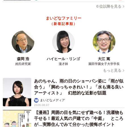
６位以降を見る
まいどなファミリー
（新着記事順）
4/6
大きな地震が起きたときは、常備灯が数多く持ち帰られました／画像は
イメージです（Sakuramos/stock.adobe.com）
でも…昔はもっと大変だったかも
森岡 浩
ハイヒール・リンゴ
大江 篤
姓氏研究家
漫才師
園田学園女子大学学長
…こんなにいろいろなものが持ち帰られている昨今。しか
もっと見る
し思い起こせば、昔はもっと大変だったかもしれないね…
あのちゃん、雨の日のショーパン姿に「雨が似
という思い出話に。
合う」「脚めっちゃきれい！」「水も滴る良い
アーティスト」 幻想的な近影が話題
「実は昔は持ち帰りはもっと多くて。90年代からバブルの
まいどなメディア
ころは本当に多かったですよね。2000年代に入って少なく
2026.08.07
【漫画】周囲の目を気にせず遊べる！洗濯物も
なってきたというか…」
干せる！最近人気の戸建ての「中庭」 ところ
が…実際住んでみて分かった後悔ポイント