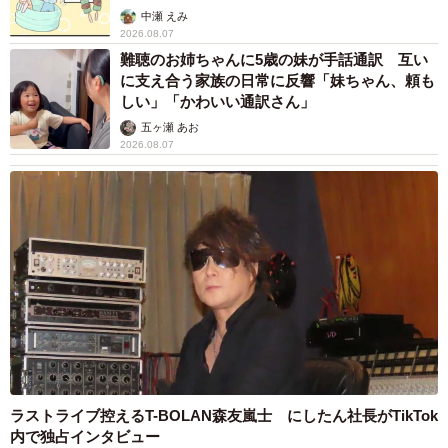
「昔はアクセサリーのトレイ、灰皿なども普通によく持っ
中瀬 えみ
て帰られていました。こういうものをなぜか『コレクショ
2026.08.07
ン』しているような方がいらしたんですよね」
難聴のお姉ちゃんに5歳の妹が手話通訳 互い
に支え合う家族の日常に反響「妹ちゃん、頼も
しい」「かわいい通訳さん」
「観光バスで乗り付けた団体のお客様とかが一番大変で。
五ヶ瀬 あお
なぜかテレビなど、とても大きなものを持って帰ろうとす
2026.08.07
る方がいたりするんです。ですので、気になる団体のとき
は、お客様がチェックアウトしてバスに乗車されても、出
発するのをしばらく待ってもらって。何かなくなっている
ものがないか、お部屋を総点検したりしていました。そし
て、テレビがない！となれば、急いでバスのトランクを開
けて確かめさせてもらったり…いろいろありましたね」
…いやいや、ちょっと待ってください。そんなことを古き
よき思い出のように語られても…。
ラストライブ控えるT-BOLAN森友嵐士 にしたん社長がTikTok
内で独占インタビュー