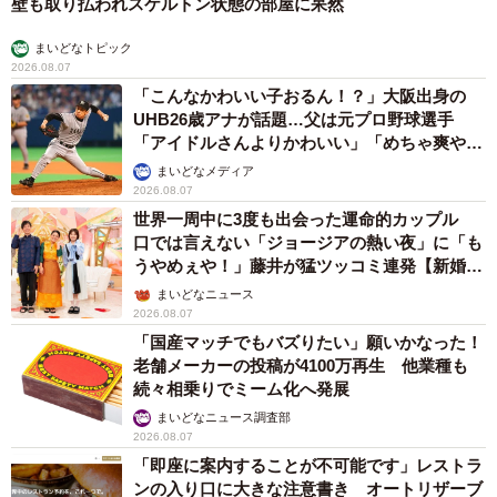
壁も取り払われスケルトン状態の部屋に呆然
まいどなトピック
2026.08.07
「こんなかわいい子おるん！？」大阪出身の
UHB26歳アナが話題…父は元プロ野球選手
「アイドルさんよりかわいい」「めちゃ爽や
か」
まいどなメディア
2026.08.07
世界一周中に3度も出会った運命的カップル
口では言えない「ジョージアの熱い夜」に「も
うやめぇや！」藤井が猛ツッコミ連発【新婚さ
ん】
まいどなニュース
2026.08.07
「国産マッチでもバズりたい」願いかなった！
老舗メーカーの投稿が4100万再生 他業種も
続々相乗りでミーム化へ発展
まいどなニュース調査部
2026.08.07
「即座に案内することが不可能です」レストラ
ンの入り口に大きな注意書き オートリザーブ