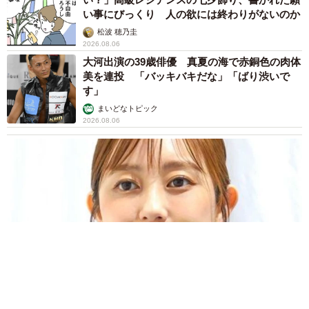
い事にびっくり 人の欲には終わりがないのか
松波 穂乃圭
2026.08.06
大河出演の39歳俳優 真夏の海で赤銅色の肉体
美を連投 「バッキバキだな」「ばり渋いで
す」
まいどなトピック
2026.08.06
「人生こそがバラエティー」 マレーシア移住を報告した菊地亜