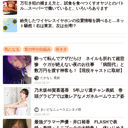
持ち帰られる品物はその時々の世相も反映…
万引き犯の捕まえ方と、試食を食べつくすオヤジとのバト
ル…スーパーで働いていると、いろいろあります
…小さくて便利なものは、どうしても持ち帰られやすいよ
うです。また、持ち帰られるものには世相も反映している
紛失したワイヤレスイヤホンの位置情報を調べると…ネッ
ト騒然！右は東京、左は台湾!?
らしく、災害などが起きると、びっくりするものが急に持
ち帰られるようになったりするみたいです。
気になる
世の中の仕組み
街ネタ
「ドライヤーを持ち帰られることは多いですね。昔はこう
酔って転んでアザだらけ ネイルも折れて超悲
いう電化製品は部屋に固定されていたと思うのですが、そ
惨 ケガが絶えない夜のお仕事 「病院代」と
うしていないところでは、どうしてもよくなくなります。
数万円を渡す神客も！【現役キャストに取材】
卓上の鏡も持ち帰られやすいですね」
たかなし 亜妖
2026.08.07
乃木坂46賀喜遥香 5年ぶり週チャン表紙 巻
頭グラビアでは激レアなメガネルームウエア姿
まいどなニュースエンタメ部
2026.08.07
最強グラマー声優・井口裕香 FLASHで表
紙・巻頭・ミニブックの大特集！ 体いじめる