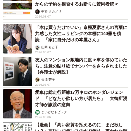
からの予約を拒否するお断りに賛同者続々
中将 タカノリ
2026.08.07
「本は買うだけでいい」京極夏彦さんの言葉に
共感した女性→リビングの本棚に140冊を積
読 「家に自分だけの本屋さん」
山岡 もと子
2026.08.07
友人のマンション敷地内に度々車を停めていた
ら…注意の貼り紙でナンバーをさらされました
【弁護士が解説】
長澤 芳子
2026.08.07
愛車は総走行距離17万キロのホンダレジェン
ド 「どなたか欲しい方が居たら」 大御所漫
才師が譲渡の意向
まいどなトピック
2026.08.06
【漫画】「高い家賃を払えるのに、まだ欲し
い？」高級レジデンスの七夕飾り、書かれた願