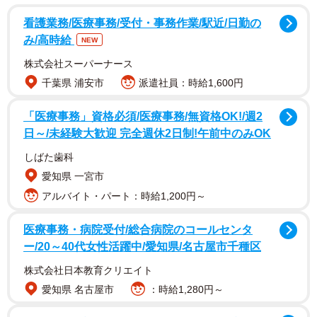
看護業務/医療事務/受付・事務作業/駅近/日勤の
…歯ブラシや小分けにされている使い切りのシャンプーや
み/高時給
NEW
リンス、使い捨てのスリッパなどは、「消耗品」なので持
株式会社スーパーナース
ち帰りできますが、消耗品以外は原則的には持ち帰りがで
千葉県 浦安市
派遣社員：時給1,600円
きないようです。
「医療事務」資格必須/医療事務/無資格OK!/週2
日～/未経験大歓迎 完全週休2日制!午前中のみOK
しばた歯科
愛知県 一宮市
アルバイト・パート：時給1,200円～
医療事務・病院受付/総合病院のコールセンタ
ー/20～40代女性活躍中/愛知県/名古屋市千種区
株式会社日本教育クリエイト
愛知県 名古屋市
：時給1,280円～
2/6