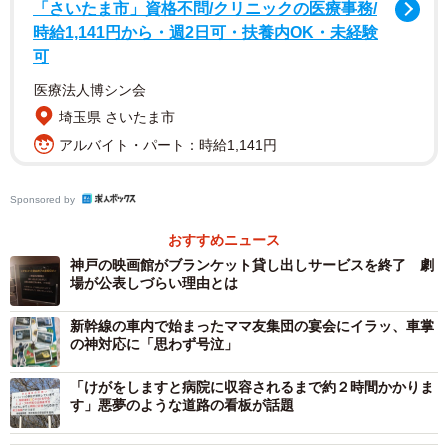
「さいたま市」資格不問/クリニックの医療事務/
持って帰っていいのは、使い切りの消耗品だそうです／画像はイメージ
です（tsuppyinny/stock.adobe.com）
時給1,141円から・週2日可・扶養内OK・未経験
可
「シャンプーやリンスでもディスペンサーにセットされて
医療法人博シン会
いるものはだめですが、インバウンドのお客様の中には持
埼玉県 さいたま市
って帰られてしまう方もいますね。タオルもクリーニング
アルバイト・パート：時給1,141円
をして使っているので、持ち帰りはできません」
Sponsored by
「タオルの持ち帰りは昔から課題ですよね。旅館だと薄い
タオルは持ち帰りができたりするので、それと同じだと考
おすすめニュース
神戸の映画館がブランケット貸し出しサービスを終了 劇
えておられるお客様もいらっしゃるようです」
場が公表しづらい理由とは
「タオルは実はホテルのものではなく、契約をしているリ
新幹線の車内で始まったママ友集団の宴会にイラッ、車掌
の神対応に「思わず号泣」
ネン業者のものなのです。ホテル側として客室清掃の際に
枚数がそろっているかなど、細かく確認できているわけで
「けがをしますと病院に収容されるまで約２時間かかりま
はありませんが、持ち帰りはご遠慮いただきたいです」
す」悪夢のような道路の看板が話題