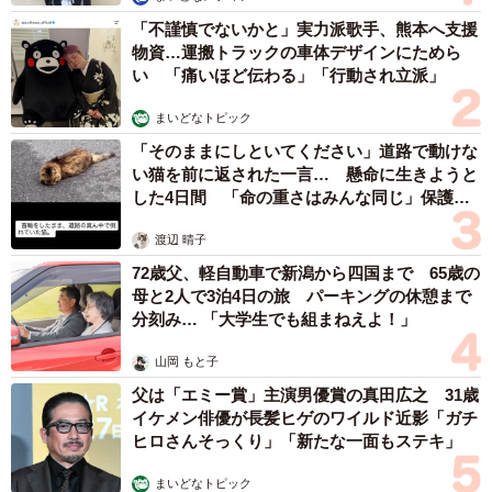
「北海道で大地震があったときは、部屋に備え付けの常備
「不謹慎でないかと」実力派歌手、熊本へ支援
灯（懐中電灯）が大量になくなりました。常備灯は台座か
物資…運搬トラックの車体デザインにためら
ら引き抜くとすぐに点灯する仕組みで、本来は消すことは
い 「痛いほど伝わる」「行動され立派」
できません。消せない懐中電灯なんて、持ち帰ってどうさ
まいどなトピック
れるのだろうと不思議に思っていたら、常備灯にスイッチ
「そのままにしといてください」道路で動けな
を付ける方法を解説したYoutube動画があったらしくて…。
い猫を前に返された一言… 懸命に生きようと
一気に相当の数が持ち帰られてしまったので、調達するの
した4日間 「命の重さはみんな同じ」保護団
体代表の訴え
も難しくて、本当に困りました」
渡辺 晴子
72歳父、軽自動車で新潟から四国まで 65歳の
母と2人で3泊4日の旅 パーキングの休憩まで
分刻み… 「大学生でも組まねえよ！」
山岡 もと子
父は「エミー賞」主演男優賞の真田広之 31歳
イケメン俳優が長髪ヒゲのワイルド近影「ガチ
ヒロさんそっくり」「新たな一面もステキ」
まいどなトピック