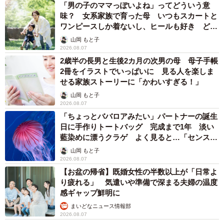
「男の子のママっぽいよね」ってどういう意
味？ 女系家族で育った母 いつもスカートと
ワンピースしか着ないし、ヒールも好き どの
へんが…
山岡 もと子
2026.08.07
2歳半の長男と生後2カ月の次男の母 母子手帳
2冊をイラストでいっぱいに 見る人を楽しま
せる家族ストーリーに「かわいすぎる！」
山岡 もと子
2026.08.07
「ちょっとババロアみたい」パートナーの誕生
日に手作りトートバッグ 完成まで1年 淡い
藍染めに漂うクラゲ よく見ると…「センスす
ごい」
山岡 もと子
2026.08.07
【お盆の帰省】既婚女性の半数以上が「日常よ
り疲れる」 気遣いや準備で深まる夫婦の温度
感ギャップ鮮明に
まいどなニュース情報部
2026.08.07