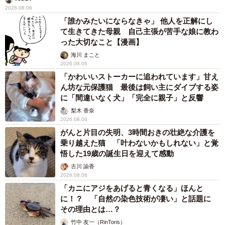
2026.08.06
「誰かみたいにならなきゃ」 他人を正解にし
て生きてきた母親 自己主張が苦手な娘に教わ
った大切なこと【漫画】
海川 まこと
2026.08.06
「かわいいストーカーに追われています」甘え
ん坊な元保護猫 最後は飼い主にダイブする姿
に「間違いなく犬」「完全に親子」と反響
梨木 香奈
2026.08.06
がんと片目の失明、3時間おきの壮絶な介護を
乗り越えた猫 「叶わないかもしれない」と覚
悟した19歳の誕生日を迎えて感動
古川 諭香
2026.08.06
「カニにアジをあげると青くなる」ほんと
に！？ 「自然の染色技術が凄い」と話題に
その理由とは…？
竹中 友一（RinToris）