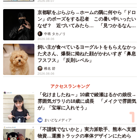
2026.08.07
京都駅をぶらぶら→ホームの隅に何やら「ドロ
ン」のポーズをする忍者 この暑い中いったい
なぜ？ 近づいてみたら… 「見つかるなんて
未熟」
中将 タカノリ
2026.08.06
飼い主が食べているヨーグルトをもらえなかっ
た犬さん、爆裂に拗ねた顔がかわいすぎ「鼻息
フスフス」「反則レベル」
椎名 碧
2026.08.06
アクセスランキング
「化けましたね～」10歳で綾瀬はるかの娘役→
雰囲気ガラリの18歳に成長 「メイクで雰囲気
が」「宝塚に入れそう」
まいどなメディア
「不謹慎でないかと」実力派歌手、熊本へ支援
4/5
物資…運搬トラックの車体デザインにためら