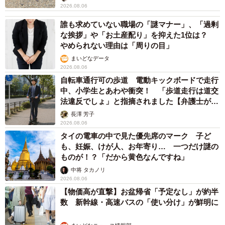
2026.08.06
誰も求めていない職場の「謎マナー」、「過剰
な挨拶」や「お土産配り」を抑えた1位は？
やめられない理由は「周りの目」
まいどなデータ
2026.08.06
自転車通行可の歩道 電動キックボードで走行
中、小学生とあわや衝突！ 「歩道走行は道交
法違反でしょ」と指摘されました【弁護士が解
説】
長澤 芳子
2026.08.06
タイの電車の中で見た優先席のマーク 子ど
も、妊娠、けが人、お年寄り… 一つだけ謎の
ものが！？「だから黄色なんですね」
中将 タカノリ
2026.08.06
【物価高が直撃】お盆帰省「予定なし」が約半
数 新幹線・高速バスの「使い分け」が鮮明に