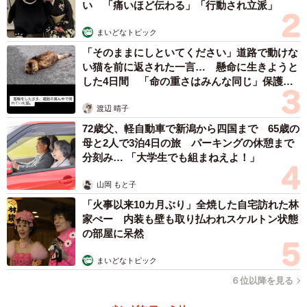
い 「痛いほど伝わる」「行動され立派」
名前の由来は…
まいどなトピック
「そのままにしといてください」道路で動けな
い猫を前に返された一言… 懸命に生きようと
した4日間 「命の重さはみんな同じ」保護団
体代表の訴え
渡辺 晴子
72歳父、軽自動車で新潟から四国まで 65歳の
母と2人で3泊4日の旅 パーキングの休憩まで
分刻み… 「大学生でも組まねえよ！」
山岡 もと子
「火事以来10カ月ぶり」全焼した自宅訪れた林
家ぺー 内装も壁も取り払われスケルトン状態
の部屋に呆然
まいどなトピック
６位以降を見る