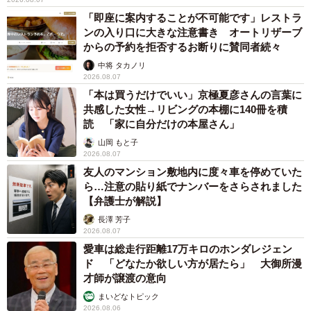
「即座に案内することが不可能です」レストラ
ンの入り口に大きな注意書き オートリザーブ
からの予約を拒否するお断りに賛同者続々
中将 タカノリ
2026.08.07
「本は買うだけでいい」京極夏彦さんの言葉に
共感した女性→リビングの本棚に140冊を積
読 「家に自分だけの本屋さん」
山岡 もと子
2026.08.07
友人のマンション敷地内に度々車を停めていた
ら…注意の貼り紙でナンバーをさらされました
【弁護士が解説】
長澤 芳子
2026.08.07
愛車は総走行距離17万キロのホンダレジェン
ド 「どなたか欲しい方が居たら」 大御所漫
才師が譲渡の意向
まいどなトピック
2026.08.06