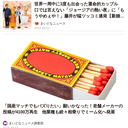
世界一周中に3度も出会った運命的カップル
口では言えない「ジョージアの熱い夜」に「も
うやめぇや！」藤井が猛ツッコミ連発【新婚さ
ん】
まいどなニュース
2026.08.07
「国産マッチでもバズりたい」願いかなった！老舗メーカーの
投稿が4100万再生 他業種も続々相乗りでミーム化へ発展
まいどなニュース調査部
2026.08.07