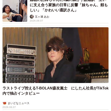
に支え合う家族の日常に反響「妹ちゃん、頼も
しい」「かわいい通訳さん」
五ヶ瀬 あお
2026.08.07
ラストライブ控えるT-BOLAN森友嵐士 にしたん社長がTikTok
内で独占インタビュー
まいどなニュース
2026.08.07