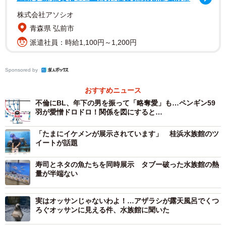
体を揺らして餌を食べるニシキアナゴやチンアナゴ（京都市下京区・京
株式会社アソシオ
都水族館）
青森県 弘前市
チンアナゴというと、海底の巣穴からひものような体を
派遣社員：時給1,100円～1,200円
出した姿がユーモラスな海水魚。その見た目が数字の
「１」に似ていることから、京都水族館は１１月１１日を
Sponsored by
「チンアナゴの日」と銘打ち、３年前からさまざまなキャ
おすすめニュース
ンペーンを行っている。「チンアナ語録」は今年初めての
不倫にBL、年下の男を振って「略奪愛」も…ペンギン59
試みで、「来場者にチンアナゴの生態に興味を持ってもら
羽が愛憎ドロドロ！関係を図にすると…
えるよう、企画しました」（広報担当）という。
「たまにイケメンが展示されています」 桂浜水族館のツ
イートが話題
カードは全部で８種類。繁殖行動のほかにも「砂のなか
ではくねくねして、ふんばっている」など、思わず想像を
寿司とネタの魚たちを同時展示 タブー破った水族館の熱
量が半端ない
たくましくしてしまう文言もあれば、「犬のチンに顔がに
ているから、チンアナゴ」のように誰かに教えてあげたく
実はオッサンじゃないわよ！…アザラシが露天風呂でくつ
なるトリビアもある。
ろぐオッサンに見える件、水族館に聞いた