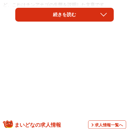
ど、これはチンアナゴの生態を説明した文章です。
続きを読む
京都水族館（京都市下京区）が１１日、来場者にチンア
ナゴやニシキアナゴの豆知識をプリントしたカードの配布
を始めた。その名も「チンアナ語録」。冒頭の言葉はその
うちの一つである。
まいどなの求人情報
求人情報一覧へ