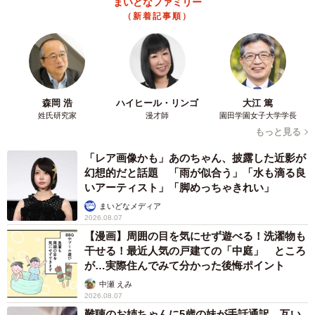
まいどなファミリー
5/5
（新着記事順）
ニシキアナゴの名前の由来は…
ところで、来場者の年代や性別を見て配る内容を選んで
いるんですかと聞くと、「あくまで生態について知っても
森岡 浩
ハイヒール・リンゴ
大江 篤
らうためのカードですから、特にそういうことをしていま
姓氏研究家
漫才師
園田学園女子大学学長
せん」（同）とのこと。何がもらえるかはお楽しみだ。途
もっと見る
中でなくならない限り、１１月末まで館内で配布している
「レア画像かも」あのちゃん、披露した近影が
という。
幻想的だと話題 「雨が似合う」「水も滴る良
いアーティスト」「脚めっちゃきれい」
まいどなメディア
2026.08.07
【漫画】周囲の目を気にせず遊べる！洗濯物も
干せる！最近人気の戸建ての「中庭」 ところ
が…実際住んでみて分かった後悔ポイント
中瀬 えみ
2026.08.07
難聴のお姉ちゃんに5歳の妹が手話通訳 互い