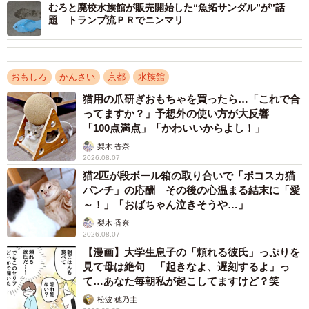
むろと廃校水族館が販売開始した“魚拓サンダル”が”話
題 トランプ流ＰＲでニンマリ
おもしろ
かんさい
京都
水族館
猫用の爪研ぎおもちゃを買ったら…「これで合
ってますか？」予想外の使い方が大反響
「100点満点」「かわいいからよし！」
梨木 香奈
2026.08.07
猫2匹が段ボール箱の取り合いで「ポコスカ猫
パンチ」の応酬 その後の心温まる結末に「愛
～！」「おばちゃん泣きそうや…」
梨木 香奈
2026.08.07
【漫画】大学生息子の「頼れる彼氏」っぷりを
見て母は絶句 「起きなよ、遅刻するよ」っ
3/5
て…あなた毎朝私が起こしてますけど？笑
松波 穂乃圭
砂の中ではどうしている？