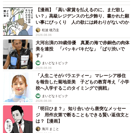
【漫画】「高い家賃を払えるのに、まだ欲し
い？」高級レジデンスの七夕飾り、書かれた願
い事にびっくり 人の欲には終わりがないのか
松波 穂乃圭
2026.08.06
大河出演の39歳俳優 真夏の海で赤銅色の肉体
美を連投 「バッキバキだな」「ばり渋いで
す」
まいどなトピック
2026.08.06
「人生こそがバラエティー」 マレーシア移住
を報告した菊地亜美 子どもの教育考え「小学
校へ入学するこのタイミングで挑戦」
まいどなトピック
2026.08.06
「明日ひま？」 知り合いから唐突なメッセー
ジ 用件次第で断ることもできる賢い返信文と
は？【漫画】
海川 まこと