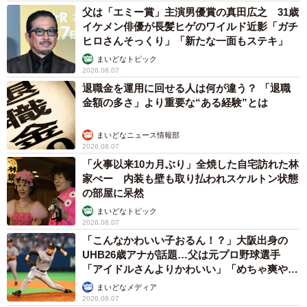
父は「エミー賞」主演男優賞の真田広之 31歳
イケメン俳優が長髪ヒゲのワイルド近影「ガチ
ヒロさんそっくり」「新たな一面もステキ」
まいどなトピック
2026.08.07
退職金を運用に回せる人は何が違う？ 「退職
金額の多さ」より重要な“ある経験”とは
まいどなニュース情報部
2026.08.07
「火事以来10カ月ぶり」全焼した自宅訪れた林
家ぺー 内装も壁も取り払われスケルトン状態
の部屋に呆然
まいどなトピック
2026.08.07
「こんなかわいい子おるん！？」大阪出身の
UHB26歳アナが話題…父は元プロ野球選手
「アイドルさんよりかわいい」「めちゃ爽や
か」
まいどなメディア
2026.08.07