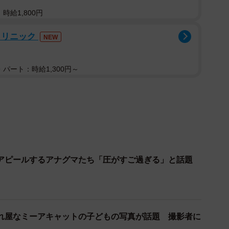
時給1,800円
クリニック
NEW
パート：時給1,300円～
2/5
トルを持って…ん？ごはん？（提供）
アピールするアナグマたち「圧がすご過ぎる」と話題
ットボトルをあげているんですか？
なんです。レッサーパンダは成獣になると単独生活を
れ屋なミーアキャットの子どもの写真が話題 撮影者に
は繁殖が進んで手狭になったので、今年展示場を新設