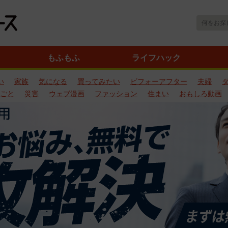
もふもふ
ライフハック
い
家族
気になる
買ってみたい
ビフォーアフター
夫婦
ごと
災害
ウェブ漫画
ファッション
住まい
おもしろ動画