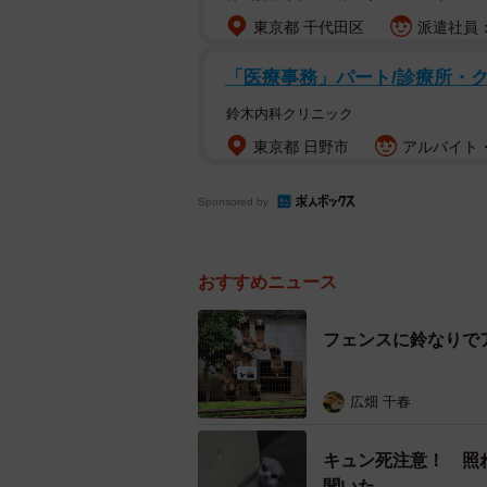
東京都 千代田区
派遣社員：
「医療事務」パート/診療所・
鈴木内科クリニック
東京都 日野市
アルバイト・
Sponsored by
おすすめニュース
凍ったペットボ
フェンスに鈴なりで
―かわいいですね！いつも凍ったペ
広畑 千春
「いえ、優香ちゃんは今年が初めて
キュン死注意！ 照
するんですが、幸いなことに当園で
聞いた