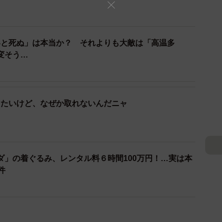
ただ、ここは木陰だけでクーラーはなくて…。レッサー
住む動物。暑さには弱いので、何とか涼んでもらおうと
ています」
いと死ぬ」は本当か？ それよりも大敵は「高温多
変そう…
ゃ笑顔ですね！
ダは笑うんです」
りたいけど、なぜか取れないんだニャ
ダ」の着ぐるみ、レンタル料６時間100万円！…実は本
件