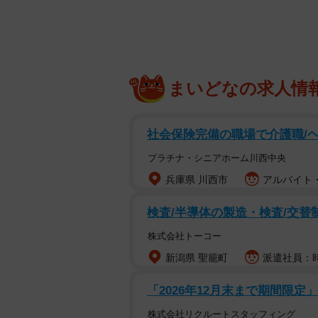
とたちまち、「ペットボトルホルダ
ています。
同園の正式名称は「秋吉台自然動物
乳洞「秋芳洞」のある秋吉台国定公
まいどなの求人情
し（ちなみに最初は宮崎県にあった
種約６００頭の動物を間近で見るこ
社会保険完備の職場で介護職/
てきた園のアイドル的存在で、同園
です。以下、飼育員の田渕志保さん
プラチナ・シニアホーム川西中央
兵庫県 川西市
アルバイト・
検査/半導体の製造・検査/交替制
株式会社トーコー
新潟県 聖籠町
派遣社員：時
「2026年12月末まで期間限定
株式会社リクルートスタッフィング