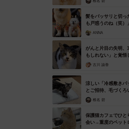
椎名 碧
髪をバッサリと切っ
も戸惑うのね（笑）
ANNA
がんと片目の失明、
もしれない」と覚悟
古川 諭香
涼しい「冷感敷きパ
とご招待、毛づくろ
椎名 碧
保護猫カフェでひと
会い→重度のペット