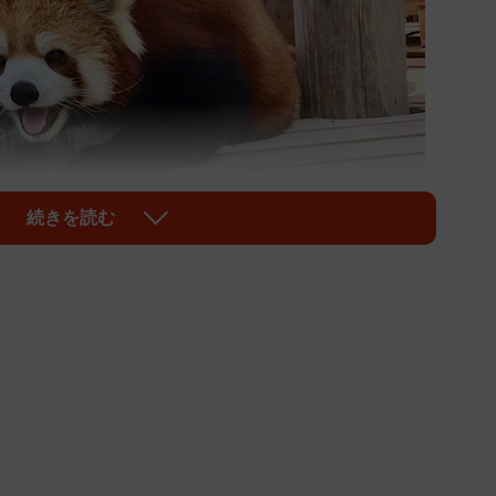
続きを読む
1/5
 コレが欲しかったの～（提供）
に、連日３０度を超える残暑に襲われている日本列
い地方で暮らしていた動物たちなら…。山口県の秋吉台
香（ゆうか）ちゃん（３歳、メス）もそんな一頭です。
トボトルを抱きしめる愛くるしい姿がSNSに投稿される