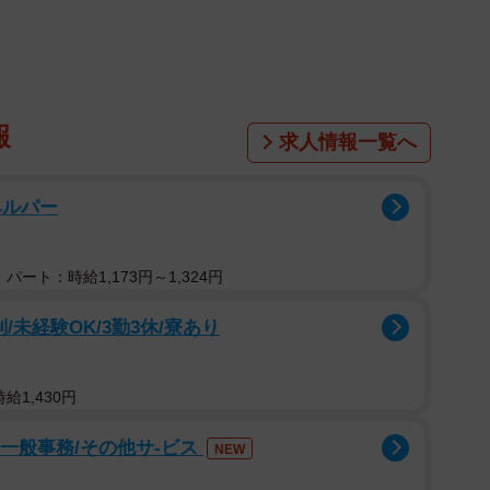
ー？？」「欲しい！」と見る人の心をキュンキュンさせ
公園サファリランド」。１９７７年に日本最大級の鍾
園内に、日本で３番目のサファリパークとしてオープン
報
求人情報一覧へ
宮崎サファリパーク～１９８６年閉園）、現在は約６０
とができます。レッサーパンダは２０年ぐらい前にやっ
ヘルパー
生まれの優香ちゃんを含め、９頭が飼育されているそう
が教えてくれました。
パート：時給1,173円～1,324円
/未経験OK/3勤3休/寮あり
給1,430円
」一般事務/その他サ-ビス
NEW