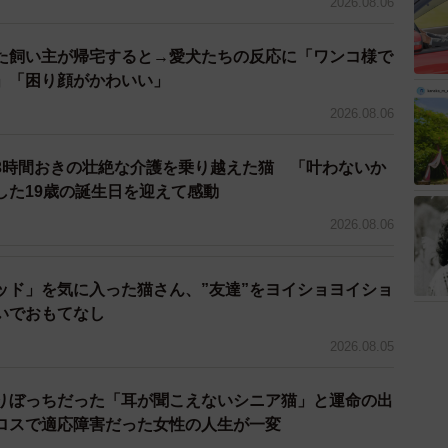
2026.08.06
た飼い主が帰宅すると→愛犬たちの反応に「ワンコ様で
」「困り顔がかわいい」
2026.08.06
3時間おきの壮絶な介護を乗り越えた猫 「叶わないか
した19歳の誕生日を迎えて感動
2026.08.06
ッド」を気に入った猫さん、”友達”をヨイショヨイショ
いでおもてなし
2026.08.05
りぼっちだった「耳が聞こえないシニア猫」と運命の出
ロスで適応障害だった女性の人生が一変