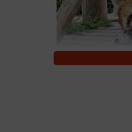
コレコレ！
９月も半ばに差し掛かったというの
島。人間でもげんなりするのに、寒
サファリランドのレッサーパンダ優
先日、飼育員に渡された凍ったペッ