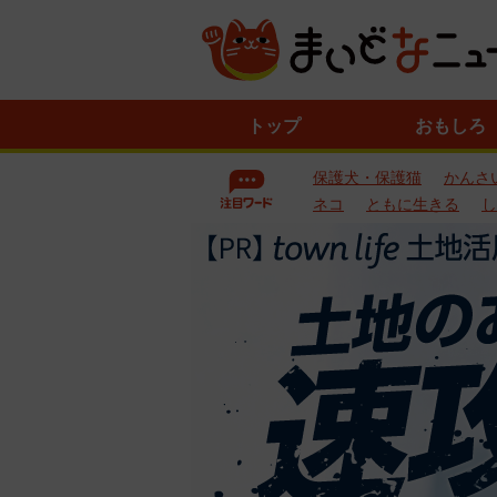
ニ
トップ
おもしろ
ュ
ー
保護犬・保護猫
かんさ
ス
一
ネコ
ともに生きる
し
覧