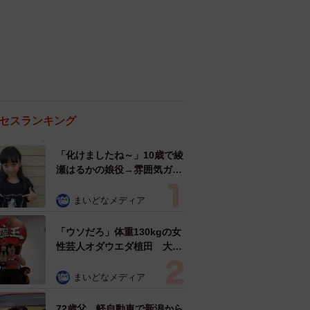
セスランキング
「化けましたね～」10歳で綾
瀬はるかの娘役→雰囲気ガラ
リの18歳に成長 「メイクで
雰囲気が」「宝塚に入れそ
まいどなメディア
う」
「ウソだろ」体重130kgの女
性芸人オダウエダ植田 大学
時代のほっそり姿に「マジ
で」
まいどなメディア
72歳父、軽自動車で新潟から