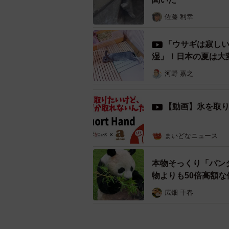
し、優香たちも移ってきたんです。
佐藤 利幸
パンダは元々ヒマラヤの山岳地帯に
保冷剤や凍ったペットボトルをあげ
「ウサギは寂し
湿」！日本の夏は大
―だから気持いいのかな？めっち
河野 嘉之
「ええ。暑いので…。暑いとパン
【動画】氷を取
まいどなニュース
本物そっくり「パン
物よりも50倍高額な
広畑 千春