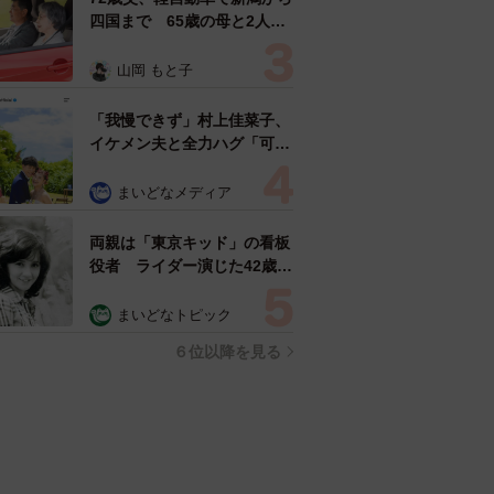
四国まで 65歳の母と2人で
3泊4日の旅 パーキングの休
憩まで分刻み… 「大学生で
山岡 もと子
も組まねえよ！」
「我慢できず」村上佳菜子、
イケメン夫と全力ハグ「可愛
いふたり」「素敵なご夫婦」
まいどなメディア
両親は「東京キッド」の看板
役者 ライダー演じた42歳元
俳優が再婚妻との「ウエディ
ングフォト」計画を明言
まいどなトピック
「センスあるカメラマン求
６位以降を見る
む」