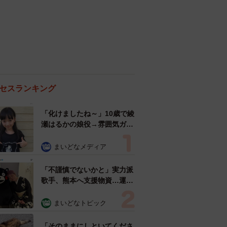
セスランキング
「化けましたね～」10歳で綾
瀬はるかの娘役→雰囲気ガラ
リの18歳に成長 「メイクで
雰囲気が」「宝塚に入れそ
まいどなメディア
う」
「不謹慎でないかと」実力派
歌手、熊本へ支援物資…運搬
トラックの車体デザインにた
めらい 「痛いほど伝わる」
まいどなトピック
「行動され立派」
「そのままにしといてくださ