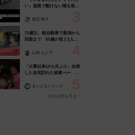
い」道路で動けない猫を前に
返された一言… 懸命に生き
ようとした4日間 「命の重
渡辺 晴子
さはみんな同じ」保護団体代
表の訴え
72歳父、軽自動車で新潟から
四国まで 65歳の母と2人で
3泊4日の旅 パーキングの休
憩まで分刻み… 「大学生で
山岡 もと子
も組まねえよ！」
「火事以来10カ月ぶり」全焼
した自宅訪れた林家ぺー 内
装も壁も取り払われスケルト
ン状態の部屋に呆然
まいどなトピック
６位以降を見る