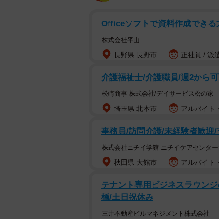
Officeソフトで資料作成できる
株式会社平山
長野県 長野市
正社員 / 派
介護福祉士/介護職員/週2から
松崎商事 株式会社/デイサービス松の家
埼玉県 北本市
アルバイト・
事務員/訪問介護/未経験者歓迎
株式会社ニチイ学館 ニチイケアセンター
秋田県 大館市
アルバイト・
テナント専用ビジネスラウンジの受
橋/土日祝休み
三井不動産ビルマネジメント株式会社