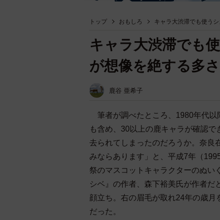
トップ
おもしろ
キャラ大渋滞でも使うシ
キャラ大渋滞でも
が想像を絶する多さ
鹿谷 亜希子
筆者が調べたところ、1980年代
も含め、30以上の鹿キャラが確認
去られてしまったのだろうか。奈良
みならあります」と、平成7年（19
祭のマスコットキャラクターのぬい
シベ』の作者、森下裕美氏が作者だ
顔立ち。右の眉毛が取れ24年の歳
だった。