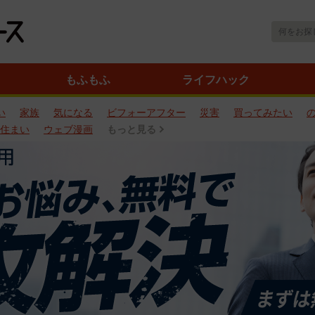
もふもふ
ライフハック
い
家族
気になる
ビフォーアフター
災害
買ってみたい
住まい
ウェブ漫画
もっと見る