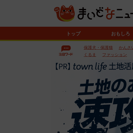
ニ
トップ
おもしろ
ュ
ー
保護犬・保護猫
かんさ
ス
一
くるま
ファッション
覧