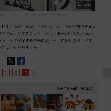
13/13
延びる、なら・シルクロード博の「ナナちゃん」
野生の鹿が「神鹿」と名付けられ、やがて奈良名物と
現代に様々なマスコットキャラクターが生み出された。
ャラ、今後登場する未来の鹿キャラに思いを巡らせて、
みてはいかがだろうか。
1
2
3
全ての画像（全13枚）
8