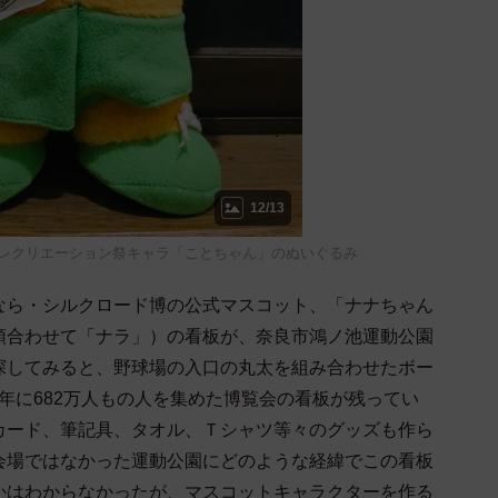
12/13
ツ・レクリエーション祭キャラ「ことちゃん」のぬいぐるみ
ら・シルクロード博の公式マスコット、「ナナちゃん
頭合わせて「ナラ」）の看板が、奈良市鴻ノ池運動公園
探してみると、野球場の入口の丸太を組み合わせたボー
3）年に682万人もの人を集めた博覧会の看板が残ってい
カード、筆記具、タオル、Ｔシャツ等々のグッズも作ら
会場ではなかった運動公園にどのような経緯でこの看板
かはわからなかったが、マスコットキャラクターを作る