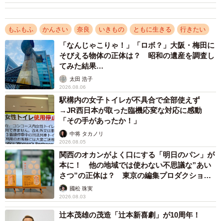
もふもふ
かんさい
奈良
いきもの
ともに生きる
行きたい
「なんじゃこりゃ！」「ロボ？」大阪・梅田に
そびえる物体の正体は？ 昭和の遺産を調査し
てみた結果…
太田 浩子
2026.08.06
駅構内の女子トイレが不具合で全部使えず
→JR西日本が取った臨機応変な対応に感動
「その手があったか！」
3/9
中将 タカノリ
2026.08.05
観光客が数多く訪れる鹿苑の子鹿公開会場。秋には角きりも行われる
関西のオカンがよく口にする「明日のパン」が
本に！ 他の地域では使わない不思議な”あい
「奈良の鹿愛護会」は、これら一連の保護活動を続け、
さつ”の正体は？ 東京の編集プロダクション
人と鹿の共生をサポートしている。同会は今から８５年前
がひも解く
國松 珠実
2026.08.03
の１９３４年に設立された保護団体（現在は一般財団法
人）。１３名の職員のうち、現場を担当する事業課の職員
辻本茂雄の茂造「辻本新喜劇」が10周年！