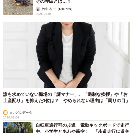
その理由とは…？
竹中 友一（RinToris）
2026.08.06
誰も求めていない職場の「謎マナー」、「過剰な挨拶」や「お
土産配り」を抑えた1位は？ やめられない理由は「周りの目」
まいどなデータ
2026.08.06
自転車通行可の歩道 電動キックボードで走行
中、小学生とあわや衝突！ 「歩道走行は道交