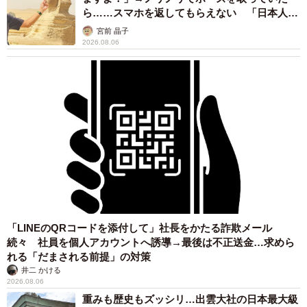
ら……スマホを返してもらえない 「日本人は
カモ代表かも」「私は6時間で3万円払った」
宮前 晶子
2026.08.06
「LINEのQRコードを添付して」社長をかたる詐欺メール
続々 社員を個人アカウントへ誘導→最後は不正送金…求めら
れる「だまされる前提」の対策
井二 かける
2026.08.06
重みも歴史もズッシリ…出雲大社の日本最大級