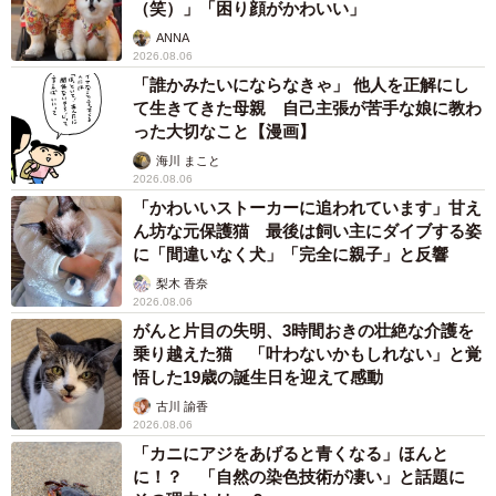
（笑）」「困り顔がかわいい」
ANNA
2026.08.06
「誰かみたいにならなきゃ」 他人を正解にし
て生きてきた母親 自己主張が苦手な娘に教わ
った大切なこと【漫画】
海川 まこと
2026.08.06
「かわいいストーカーに追われています」甘え
ん坊な元保護猫 最後は飼い主にダイブする姿
に「間違いなく犬」「完全に親子」と反響
梨木 香奈
2026.08.06
がんと片目の失明、3時間おきの壮絶な介護を
乗り越えた猫 「叶わないかもしれない」と覚
悟した19歳の誕生日を迎えて感動
古川 諭香
2026.08.06
「カニにアジをあげると青くなる」ほんと
に！？ 「自然の染色技術が凄い」と話題に