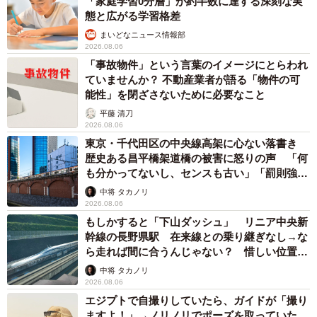
「家庭学習0分層」が約半数に達する深刻な実
態と広がる学習格差
まいどなニュース情報部
2026.08.06
「事故物件」という言葉のイメージにとらわれ
ていませんか？ 不動産業者が語る「物件の可
能性」を閉ざさないために必要なこと
平藤 清刀
2026.08.06
東京・千代田区の中央線高架に心ない落書き
歴史ある昌平橋架道橋の被害に怒りの声 「何
も分かってないし、センスも古い」「罰則強化
して」
中将 タカノリ
2026.08.06
もしかすると「下山ダッシュ」 リニア中央新
幹線の長野県駅 在来線との乗り継ぎなし→な
ら走れば間に合うんじゃない？ 惜しい位置関
係が反響
中将 タカノリ
2026.08.06
エジプトで自撮りしていたら、ガイドが「撮り
ますよ！」→ノリノリでポーズを取っていた