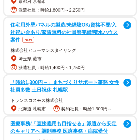
京都府 京都市
筆者は偶然にも観覧席から出産シーンに遭遇。突然のお
派遣社員：時給1,800円～2,250円
産に場内の鹿たちが一斉に近寄ってくるなか、羊膜に包ま
れてぬるぬると黒っぽい赤ちゃん鹿の全身を、母鹿が懸命
住宅用外壁パネルの製造/未経験OK/資格不要/入
に舐め続けること７～８分、みるみると鹿らしくなった赤
社祝い金あり/家賃無料の社員寮完備/積水ハウス
案件
NEW
ちゃん鹿が、自力で立ち上がるのを目の当たりにするとい
う感動的な瞬間に立ち会うことができた。
株式会社ヒューマンスタイリング
埼玉県 蕨市
派遣社員：時給1,400円～1,750円
「時給1,300円～」まちづくりサポート事務 女性
社員多数 土日祝休 札幌駅
トランスコスモス株式会社
北海道 札幌市
契約社員：時給1,300円～
医療事務/「直接雇用も目指せる」派遣から安定
のキャリアへ 調剤事務 医療事務・病院受付