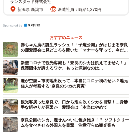
ランスタッド株式会社
新潟県 新潟市
派遣社員：時給1,270円
2/9
正真正銘の生まれたての子鹿。運が良ければ、こんな瞬間に遭遇できる
Sponsored by
ことも。
おすすめニュース
出産時期を迎えた鹿は母性本能が強く、近づいてくる人
赤ちゃん鹿の誕生ラッシュ！「子鹿公開」がはじまる奈良
の鹿愛護会に見どころを聞いた「マナーを守って、今だけ
間を攻撃することがある。メス鹿の出産年齢は３歳から推
の可愛い姿を見に来てください」
定１８歳くらいまで。人間が不用意に赤ちゃん鹿を触る
新型コロナで観光客減も「奈良のシカは飢えてません！」
保護団体が訴えるワケ、もっと深刻なのは…
と、母鹿が育児を放棄するという悲劇も発生する。このた
め４月から７月中旬まで、奈良公園周辺にいるお腹の大き
鹿が空腹→市街地出没って…本当にコロナ禍のせい？地元
な母鹿や、人通りの多いところで出産した母子鹿は、鹿苑
住人が考察する“奈良のシカの真実”
で一時保護される。「子鹿公開」は、この保護期間を利用
観光客戻った奈良で、口から泡を吹くシカを目撃！…身勝
して、鹿たちの生態や母子鹿との正しい接し方を広めるこ
手な餌やりが原因か 愛護会は「本当にやめて」
とを目的とした特別公開だ。
奈良公園のシカ、鹿せんべいに飽き飽き！？ ソフトクリー
ムを食べさせる外国人を目撃 注意守らぬ観光客も