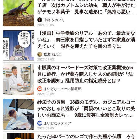
子店 次はカブトムシの幼虫 職人が手がけた
ゲテモノ和菓子 見事な造形に「気持ち悪いく
らいリアル」
中将 タカノリ
2026.08.05
【漫画】中学受験のリアル「あの子、最近見な
いね」…御三家を目指していたはずの家庭が消
えていく 限界を迎えた子を目の当りに
松波 穂乃圭
2026.08.05
市販薬のオーバードーズ対策で改正薬機法が5
月に施行、かぜ薬を購入した人の約6割が「法
改正を認知」乱用防止の指定成分とは？
まいどなニュース情報部
2026.08.05
紗栄子の長男 18歳のモデル、カジュアルコー
デのおしゃれ近影が「両親のいいとこ取りの美
しいお顔立ち」 9歳に渡英し全寮制カレッジ
で学ぶ
まいどなメディア
2026.08.05
たった50パーツのレゴで作った極小仏壇 ろう