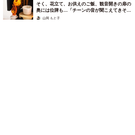
そく、花立て、お供えのご飯、観音開きの扉の
奥には位牌も…「チーンの音が聞こえてきそ
う」
山岡 もと子
2026.08.05
透明感が半端ない！ 「50歳には見えない」「永遠に綺麗」な
内田有紀 ショートヘア＆半袖白シャツの最強夏コーデ
まいどなメディア
2026.08.05