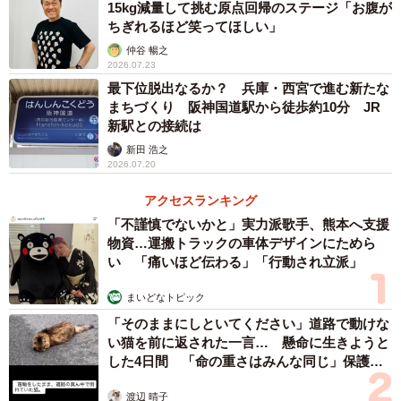
15kg減量して挑む原点回帰のステージ「お腹が
は７名。交替で鹿の生息地の巡回パトロールや、交通事故
ちぎれるほど笑ってほしい」
などで負傷した鹿たちの保護、獣医師とともに治療して完
仲谷 暢之
治するまでリハビリをさせたり、身体障害となった鹿を飼
2026.07.23
養するほか、住宅地にまで行ってしまった迷子鹿を捕獲し
最下位脱出なるか？ 兵庫・西宮で進む新たな
まちづくり 阪神国道駅から徒歩約10分 JR
にいったりと、仕事は１年３６５日２４時間多岐にわた
新駅との接続は
る。最近では「鹿にカバンを取られた」「角にカメラが引
新田 浩之
っかかって取れない」といった観光客からの連絡で出動す
2026.07.20
ることも多い。
アクセスランキング
「不謹慎でないかと」実力派歌手、熊本へ支援
物資…運搬トラックの車体デザインにためら
い 「痛いほど伝わる」「行動され立派」
まいどなトピック
「そのままにしといてください」道路で動けな
い猫を前に返された一言… 懸命に生きようと
した4日間 「命の重さはみんな同じ」保護団
体代表の訴え
渡辺 晴子