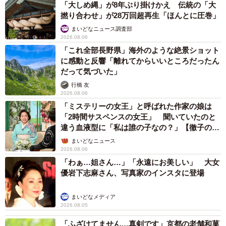
「大しめ縄」が8年ぶり掛けかえ 伝統の「大
撚り合わせ」が28万回超再生「ほんとに圧巻」
まいどなニュース調査部
2026.08.06
「これ全部長野県」海外のような絶景ショット
に感動と反響「離れてからいいところだったん
だって気づいた」
行橋 友
2026.08.06
「ミステリーの女王」と呼ばれた作家の娘は
「2時間サスペンスの女王」 聞いていたのと
違う血液型に「私は誰の子なの？」【徹子の部
屋】
まいどなニュース
2026.08.06
「わぁ…姐さん…」「永遠にお美しい」 大女
優岩下志麻さん、写真家のインスタに登場
まいどなメディア
2026.08.05
「ふざけてません…真剣です」京都の老舗和菓