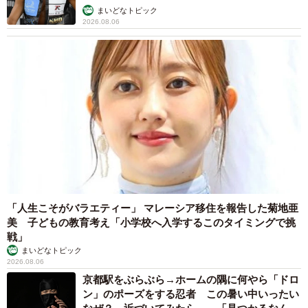
まいどなトピック
2026.08.06
「人生こそがバラエティー」 マレーシア移住を報告した菊地亜
美 子どもの教育考え「小学校へ入学するこのタイミングで挑
戦」
まいどなトピック
2026.08.06
京都駅をぶらぶら→ホームの隅に何やら「ドロ
ン」のポーズをする忍者 この暑い中いったい