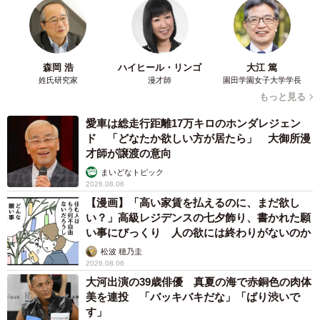
森岡 浩
ハイヒール・リンゴ
大江 篤
姓氏研究家
漫才師
園田学園女子大学学長
もっと見る
愛車は総走行距離17万キロのホンダレジェン
ド 「どなたか欲しい方が居たら」 大御所漫
才師が譲渡の意向
まいどなトピック
2026.08.06
【漫画】「高い家賃を払えるのに、まだ欲し
い？」高級レジデンスの七夕飾り、書かれた願
い事にびっくり 人の欲には終わりがないのか
松波 穂乃圭
2026.08.06
大河出演の39歳俳優 真夏の海で赤銅色の肉体
美を連投 「バッキバキだな」「ばり渋いで
す」