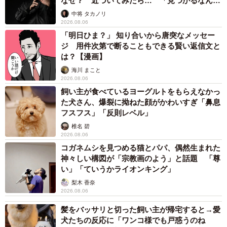
なぜ？ 近づいてみたら… 「見つかるなんて
未熟」
中将 タカノリ
2026.08.06
「明日ひま？」 知り合いから唐突なメッセー
ジ 用件次第で断ることもできる賢い返信文と
は？【漫画】
海川 まこと
2026.08.06
飼い主が食べているヨーグルトをもらえなかっ
た犬さん、爆裂に拗ねた顔がかわいすぎ「鼻息
フスフス」「反則レベル」
椎名 碧
2026.08.06
コガネムシを見つめる猫とパパ、偶然生まれた
神々しい構図が「宗教画のよう」と話題 「尊
い」「ていうかライオンキング」
梨木 香奈
2026.08.06
髪をバッサリと切った飼い主が帰宅すると→愛
犬たちの反応に「ワンコ様でも戸惑うのね