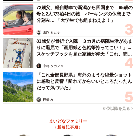
72歳父、軽自動車で新潟から四国まで 65歳の
母と2人で3泊4日の旅 パーキングの休憩まで
分刻み… 「大学生でも組まねえよ！」
山岡 もと子
83歳父が骨折で入院 ３カ月の病院生活があま
りに退屈で「画用紙と色鉛筆持ってこい！」→
スケッチブックを見た家族が仰天「これ、売れ
ますよ…」
中将 タカノリ
「これ全部長野県」海外のような絶景ショット
に感動と反響「離れてからいいところだったん
だって気づいた」
行橋 友
６位以降を見る
まいどなファミリー
（新着記事順）