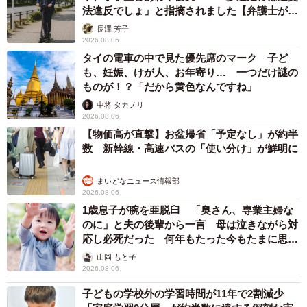
法違反でしょ」と指摘されました【弁護士が解
説】
長澤 芳子
2026.08.06
タイの電車の中で見た優先席のマーク 子ど
も、妊娠、けが人、お年寄り… 一つだけ謎の
ものが！？「だから黄色なんですね」
中将 タカノリ
2026.08.06
【物価高が直撃】お盆帰省「予定なし」が約半
数 新幹線・高速バスの「使い分け」が鮮明に
まいどなニュース情報部
2026.08.06
1歳息子が腕を亜脱臼 「奥さん、専業主婦な
のに」と夫の後輩から一言 母は泣きながら対
応し必死だった 何年もたった今もたまに思い
出し…
山岡 もと子
2026.08.06
子どもの学校外の学習時間が11年で2割減少