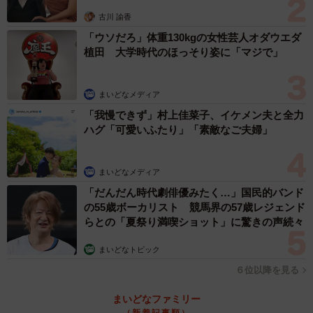
古川 諭香
「ウソだろ」体重130kgの女性芸人オダウエダ
植田 大学時代のほっそり姿に「マジで」
まいどなメディア
「我慢できず」村上佳菜子、イケメン夫と全力
ハグ「可愛いふたり」「素敵なご夫婦」
まいどなメディア
「だんだん時代劇俳優みたく…」国民的バンド
の55歳ボーカリスト 競馬界の57歳レジェンド
らとの「夏祭り満喫ショット」に驚きの声続々
まいどなトピック
６位以降を見る
まいどなファミリー