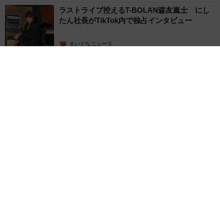
ラストライブ控えるT-BOLAN森友嵐士 にし
たん社長がTikTok内で独占インタビュー
まいどなニュース
2026.08.07
「男の子のママっぽいよね」ってどういう意味？ 女系家族で
育った母 いつもスカートとワンピースしか着ないし、ヒール
も好き どのへんが…
山岡 もと子