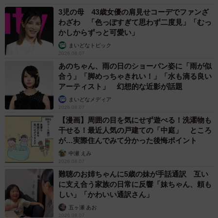
3児の母 43歳女優の肩見せコーデでファンざ
わざわ 「色っぽすぎて思わず二度見」「むっ
かしからずっと可愛い」
まいどなトピック
2026.08.07
あのちゃん、雨の日のショーパン姿に「雨が似
合う」「脚めっちゃきれい！」「水も滴る良い
アーティスト」 幻想的な近影が話題
まいどなメディア
2026.08.07
【漫画】周囲の目を気にせず遊べる！洗濯物も
干せる！最近人気の戸建ての「中庭」 ところ
が…実際住んでみて分かった後悔ポイント
中瀬 えみ
2026.08.07
難聴のお姉ちゃんに5歳の妹が手話通訳 互い
に支え合う家族の日常に反響「妹ちゃん、頼も
しい」「かわいい通訳さん」
五ヶ瀬 あお
2026.08.07