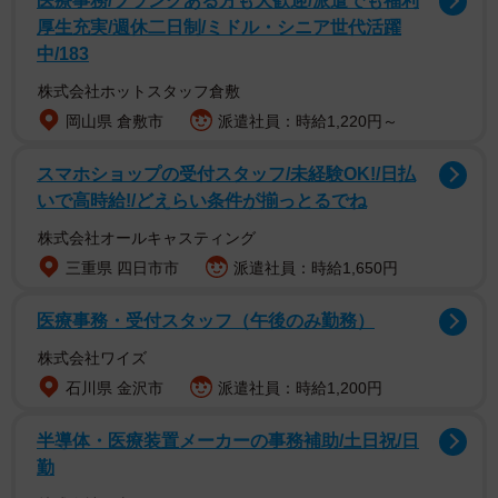
医療事務/ブランクある方も大歓迎/派遣でも福利
「海へ届ける絵画展」を企画したのは兵庫県在住の２人
厚生充実/週休二日制/ミドル・シニア世代活躍
中/183
の画家、青山大介さんと谷川夏樹さん。青山さんは自身の
生まれ育った港町神戸を描く鳥瞰（ちょうかん）図絵師と
株式会社ホットスタッフ倉敷
して知られ、谷川さんは世界各地を旅するキャラクター
岡山県 倉敷市
派遣社員：時給1,220円～
「コンテナくん」をモチーフに活動。両者とも海にまつわ
スマホショップの受付スタッフ/未経験OK!/日払
る作品が多いのが特徴だ。絵画展では海運会社のカレンダ
いで高時給!/どえらい条件が揃っとるでね
ーの原画など、これまで２人が描いてきた絵画約４０点が
株式会社オールキャスティング
展示されている。
三重県 四日市市
派遣社員：時給1,650円
医療事務・受付スタッフ（午後のみ勤務）
株式会社ワイズ
石川県 金沢市
派遣社員：時給1,200円
半導体・医療装置メーカーの事務補助/土日祝/日
勤