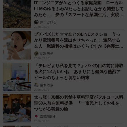
ITエンジニアがAIとつくる家庭菜園 ローカル
LLMのゆるふわAIたちとお話しながら開墾して
みたら… 夢の「スマートな菜園生活」実現な
るか
井二 かける
2026.08.08
プチバズしたママ友とのLINEスクショ うっ
かり電話番号を流出させちゃった！ 激怒する
友人 慰謝料の相場はいくらですか【弁護士が
解説】
長澤 芳子
2026.08.08
「テレビより私を見て？」パパの目の前に陣取
る犬に1.4万いいね あまりにも健気な熱烈ア
ピールのちょっと切ない結末
梨木 香奈
2026.08.08
太っ腹！京都の老舗中華料理店がフルコース料
理50人前を無料提供 「一市民としてお礼を」
つながる善意の輪
京都新聞社
2026.08.08