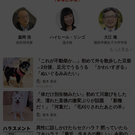
（新着記事順）
森岡 浩
ハイヒール・リンゴ
大江 篤
姓氏研究家
漫才師
園田学園女子大学学長
もっと見る
「これが不動柴か…」初めて外を散歩した豆柴
→2分後、足元でうるうる 「かわいすぎる」
「ぬいぐるみみたい」
梨木 香奈
2026.08.09
「体だけ別生物みたい」初めて川遊びをした
犬、濡れた直後の激変ぶりが話題 「新種
だ！」「河童だ」「毛刈りされたあとの羊」
梨木 香奈
2026.08.09
異性に話しかけたらセクハラ？ 黙っていたら
フキハラ？ 「最近、生きるの難しい」令和の