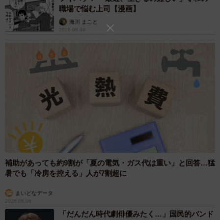
職場で悩む上司【漫画】
海川 まこと
2026.08.09
補助があっても約9割が「夏の電気・ガス代は重い」と回答…猛
暑でも「冷房を控える」人が7割超に
まいどなデータ
2026.08.08
「だんだん時代劇俳優みたく…」国民的バンド