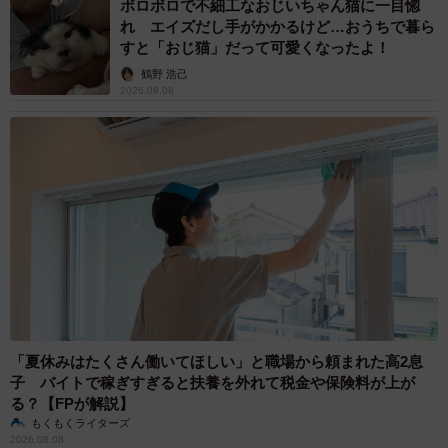
ボロボロで不細工なおじいちゃん猫に一目惚
れ エイズだし手がかかるけど…おうちで暮ら
すと「おじ猫」だって可愛くなったよ！
鶴野 浩己
2026.08.08
「夏休みはたくさん働いてほしい」と職場から頼まれた高2息
子 バイトで稼ぎすぎると扶養を外れて税金や保険料が上が
る？【FPが解説】
もくもくライターズ
2026.08.08