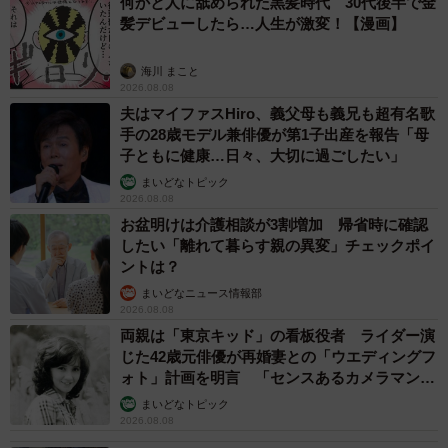
何かと人に舐められた黒髪時代 30代後半で金
髪デビューしたら…人生が激変！【漫画】
海川 まこと
2026.08.08
夫はマイファスHiro、義父母も義兄も超有名歌
手の28歳モデル兼俳優が第1子出産を報告「母
子ともに健康…日々、大切に過ごしたい」
まいどなトピック
2026.08.08
お盆明けは介護相談が3割増加 帰省時に確認
したい「離れて暮らす親の異変」チェックポイ
ントは？
まいどなニュース情報部
2026.08.08
両親は「東京キッド」の看板役者 ライダー演
じた42歳元俳優が再婚妻との「ウエディングフ
ォト」計画を明言 「センスあるカメラマン求
む」
まいどなトピック
2026.08.08