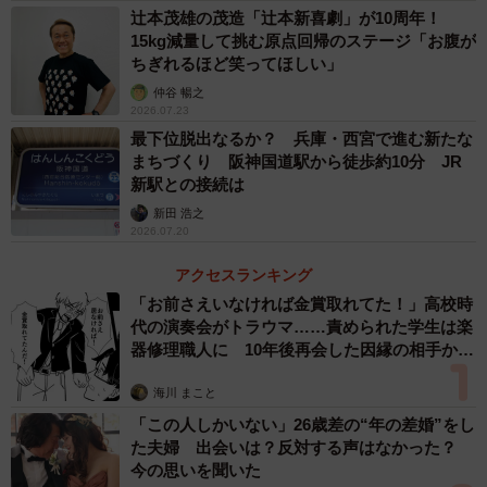
辻本茂雄の茂造「辻本新喜劇」が10周年！
15kg減量して挑む原点回帰のステージ「お腹が
ちぎれるほど笑ってほしい」
仲谷 暢之
2026.07.23
最下位脱出なるか？ 兵庫・西宮で進む新たな
まちづくり 阪神国道駅から徒歩約10分 JR
新駅との接続は
新田 浩之
2026.07.20
アクセスランキング
「お前さえいなければ金賞取れてた！」高校時
代の演奏会がトラウマ……責められた学生は楽
器修理職人に 10年後再会した因縁の相手から
思わぬ申し出【漫画】
海川 まこと
「この人しかいない」26歳差の“年の差婚”をし
た夫婦 出会いは？反対する声はなかった？
今の思いを聞いた