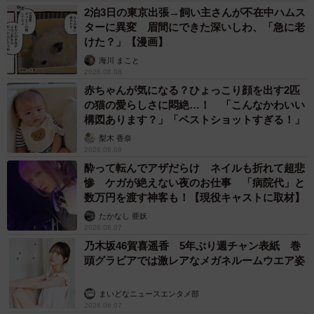
2泊3日の東京出張→飼い主さんが不在中ハムス
ターに異変 眉間にできた深いしわ、「急に老
けた？」【漫画】
海川 まこと
2026.08.08
赤ちゃんが気になる？ひょっこり顔を出す2匹
の猫の愛らしさに悶絶…！ 「こんなかわいい
構図あります？」「ベストショットすぎる！」
梨木 香奈
2026.08.08
酔って転んでアザだらけ ネイルも折れて超悲
惨 ケガが絶えない夜のお仕事 「病院代」と
数万円を渡す神客も！【現役キャストに取材】
たかなし 亜妖
2026.08.07
乃木坂46賀喜遥香 5年ぶり週チャン表紙 巻
頭グラビアでは激レアなメガネルームウエア姿
まいどなニュースエンタメ部
2026.08.07