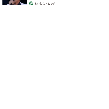
まいどなトピック
2026.08.08
お盆明けは介護相談が3割増加 帰省時に確認したい「離れて暮
らす親の異変」チェックポイントは？
まいどなニュース情報部
2026.08.08
両親は「東京キッド」の看板役者 ライダー演
じた42歳元俳優が再婚妻との「ウエディングフ
ォト」計画を明言 「センスあるカメラマン求