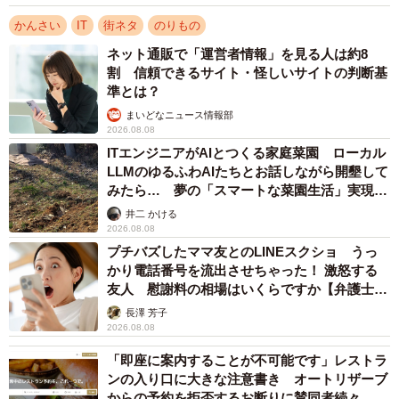
かんさい
IT
街ネタ
のりもの
ネット通販で「運営者情報」を見る人は約8
割 信頼できるサイト・怪しいサイトの判断基
準とは？
まいどなニュース情報部
2026.08.08
ITエンジニアがAIとつくる家庭菜園 ローカル
LLMのゆるふわAIたちとお話しながら開墾して
みたら… 夢の「スマートな菜園生活」実現な
るか
井二 かける
2026.08.08
プチバズしたママ友とのLINEスクショ うっ
かり電話番号を流出させちゃった！ 激怒する
友人 慰謝料の相場はいくらですか【弁護士が
解説】
長澤 芳子
2026.08.08
「即座に案内することが不可能です」レストラ
ンの入り口に大きな注意書き オートリザーブ
からの予約を拒否するお断りに賛同者続々