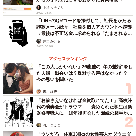
2/2
中将 タカノリ
2026.08.07
Travyの「探す」画面。地図上でユーザーが投稿した観光情報を見ること
ができる
「LINEのQRコードを添付して」社長をかたる
詐欺メール続々 社員を個人アカウントへ誘導
→最後は不正送金…求められる「だまされる前
昨年8月に正式版を公開し、約2カ月で10万ダウンロード
提」の対策
井二 かける
を突破した。将来的には、「すごろくの旅」のようなゲー
2026.08.06
ム機能や、観光地でガイド音声を再生する機能も追加した
アクセスランキング
いという。
「この人しかいない」26歳差の“年の差婚”をし
た夫婦 出会いは？反対する声はなかった？
「1年の3分の2は旅行している」という西園寺さんは、
今の思いを聞いた
「いち旅行ファンとして自分が欲しかったアプリを作っ
た。旅行好きが集まり、日本中の面白い場所やおいしい店
古川 諭香
「お前さえいなければ金賞取れてた！」高校時
など『知られざる情報』を教え合う場にしたい」と話して
代の演奏会がトラウマ……責められた学生は楽
いる。
器修理職人に 10年後再会した因縁の相手から
思わぬ申し出【漫画】
アプリは「アップストア」「グーグルプレイ」から無料
海川 まこと
でダウンロードできる。
「ウソだろ」体重130kgの女性芸人オダウエダ