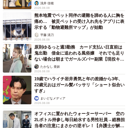
浅井 佳穂
2026.08.08
熊本地震でペット同伴の避難を諦める人に胸を
痛め… 被災ペットの受け入れ先をアプリに表
示する「動物避難所マップ」が始動
平藤 清刀
2026.08.08
原則ゆるっと週3勤務 カード支払い日直前は
鬼出勤 借金に追われる風俗嬢 それでも足り
ない場合は朝までガールズバー副業【現役キャ
ストに取材】
たかなし 亜妖
2026.08.08
19歳でハライチ岩井勇気と年の差婚から3年、
22歳元おはガール髪バッサリ「ショート似合い
すぎ」
まいどなメディア
2026.08.08
オフィスに置かれたウォーターサーバー 空の
2Lボトル持参し毎日給水する男性社員→総務担
当者の注意にまさかの逆ギレ！【弁護士が解