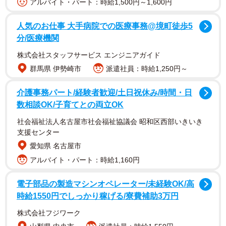
アルバイト・パート：時給1,500円～1,600円
西園寺さんは大阪府高槻市出身で、同志社高（京都市左
人気のお仕事 大手病院での医療事務@境町徒歩5
分/医療機関
京区）在学中の2018年に動画サイト「ユーチューブ」への
投稿を開始。公共交通網を駆使した「日本全国で鬼ごっ
株式会社スタッフサービス エンジニアガイド
こ」などの動画が人気で、登録者数は80万人超を誇る。
群馬県 伊勢崎市
派遣社員：時給1,250円～
介護事務パート/経験者歓迎/土日祝休み/時間・日
21年には自身の会社「トラベーション」を設立し、動画
数相談OK/子育てとの両立OK
制作のほか、交通機関とコラボしたツアーやイベントを開
社会福祉法人名古屋市社会福祉協議会 昭和区西部いきいき
くなどしている。
支援センター
愛知県 名古屋市
トラビーでは、利用者が投稿したおすすめの観光スポッ
アルバイト・パート：時給1,160円
トを地図上で探すことができるほか、旅行の際に使った乗
り物や立ち寄った場所の感想を「しおり」として写真付き
電子部品の製造マシンオペレーター/未経験OK/高
で共有できる。スマホの位置情報を使い、自分の移動記録
時給1550円でしっかり稼げる/寮費補助3万円
を地図に表示することもできる。
株式会社フジワーク