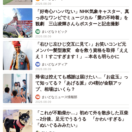
2026.08.09
「好奇心ハンパない」NHK気象キャスター、真
っ赤なワンピでミュージカル「愛の不時着」を
観劇 三山凌輝さんらポスターと記念撮影
まいどなトピック
2026.08.09
「右ひじ左ひじ交互に見て♪」お笑いコンビ元
メンバー髪型激変 命を救う資格を取得「ええ
え！！すごすぎます！」→本名も明らかに
まいどなメディア
2026.08.09
帰省は控えても感謝は届けたい…「お盆玉」っ
て知ってる？「あげる派」の4割が金額アッ
プ、相場はいくら？
まいどなニュース情報部
2026.08.09
「これが不動柴か…」初めて外を散歩した豆柴
→2分後、足元でうるうる 「かわいすぎる」
「ぬいぐるみみたい」