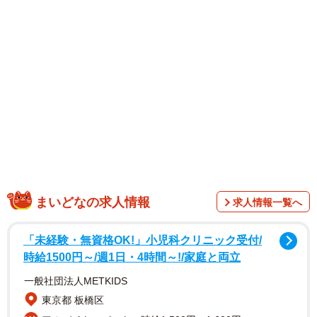
1/2
旅行アプリ「Travy（トラビー）」をリリースした西園寺さん（大阪市
内）
まいどなの求人情報
求人情報一覧へ
「未経験・無資格OK!」小児科クリニック受付/
時給1500円～/週1日・4時間～!/家庭と両立
一般社団法人METKIDS
東京都 板橋区