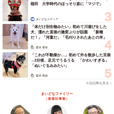
植田 大学時代のほっそり姿に「マジで」
まいどなメディア
「体だけ別生物みたい」初めて川遊びをした
犬、濡れた直後の激変ぶりが話題 「新種
だ！」「河童だ」「毛刈りされたあとの羊」
梨木 香奈
「これが不動柴か…」初めて外を散歩した豆柴
→2分後、足元でうるうる 「かわいすぎる」
「ぬいぐるみみたい」
梨木 香奈
６位以降を見る
まいどなファミリー
（新着記事順）