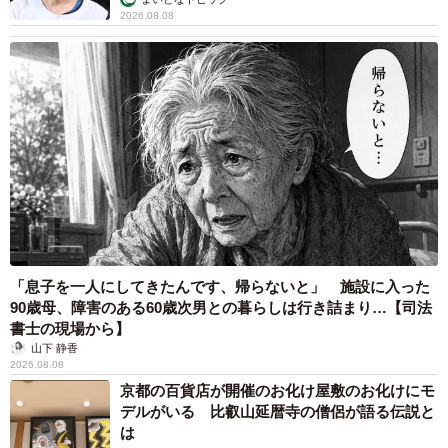
2026.08.08
「息子を一人にしてきたんです、帰らないと」 施設に入った
90歳母、障害のある60歳次男との暮らしは行き詰まり…【司法
書士の現場から】
山下 静香
2026.08.08
京都の百貨店が開催のお化け屋敷のお化けにモ
デルがいる 比叡山延暦寺の僧侶が語る伝説と
は