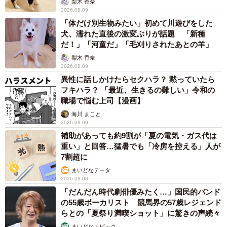
梨木 香奈
2026.08.09
「体だけ別生物みたい」初めて川遊びをした
犬、濡れた直後の激変ぶりが話題 「新種
だ！」「河童だ」「毛刈りされたあとの羊」
梨木 香奈
2026.08.09
異性に話しかけたらセクハラ？ 黙っていたら
フキハラ？ 「最近、生きるの難しい」令和の
職場で悩む上司【漫画】
海川 まこと
2026.08.09
補助があっても約9割が「夏の電気・ガス代は
重い」と回答…猛暑でも「冷房を控える」人が
7割超に
まいどなデータ
2026.08.08
「だんだん時代劇俳優みたく…」国民的バンド
の55歳ボーカリスト 競馬界の57歳レジェンド
らとの「夏祭り満喫ショット」に驚きの声続々
まいどなトピック