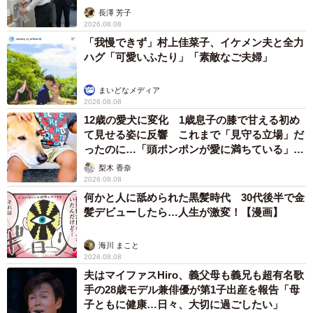
説】
長澤 芳子
2026.08.08
「我慢できず」村上佳菜子、イケメン夫と全力
ハグ「可愛いふたり」「素敵なご夫婦」
まいどなメディア
2026.08.08
12歳の愛犬に変化 1歳息子の膝で甘える初め
て見せる姿に反響 これまで「見守る立場」だ
ったのに…「頭ポンポンが愛に満ちている」
「尊…」
梨木 香奈
2026.08.08
何かと人に舐められた黒髪時代 30代後半で金
髪デビューしたら…人生が激変！【漫画】
海川 まこと
2026.08.08
夫はマイファスHiro、義父母も義兄も超有名歌
手の28歳モデル兼俳優が第1子出産を報告「母
子ともに健康…日々、大切に過ごしたい」