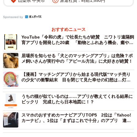
山梨県 中央市
派遣社員：時給1,550円
Sponsored by
おすすめニュース
YouTube「令和の虎」で社長たちが絶賛 ニワトリ遠隔飼
育アプリを開発した20歳 「動物とふれあう機会、癒や
し、喜びを届けられたら」
居場所を知らせる「犬とのマッチングアプリ」は危険？ポ
メ飼いさんが実行中の「アピール方法」に犬好きが絶賛！
【漫画】マッチングアプリから始まる現代版“マッチ売り
の少女”の衝撃結末 目を閉じて見た幸せの幻想は…灯火
ではなく、一粒一粒の“静かな効き目”
うちの猫が似ているのは……アプリが教えてくれる結果に
ビックリ 完成したら日本地図に！？
スマホのおすすめカーナビアプリTOP5 2位は「Yahoo!
カーナビ」、1位は「まずはこれで十分」のアプリ 違反
にならない使い方も解説