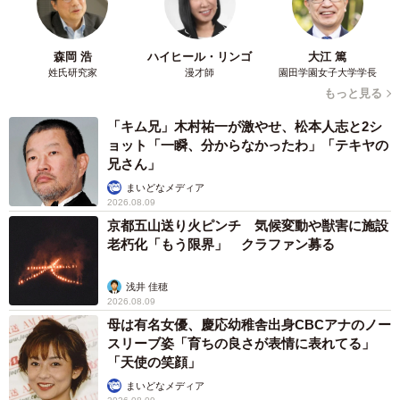
森岡 浩
ハイヒール・リンゴ
大江 篤
姓氏研究家
漫才師
園田学園女子大学学長
もっと見る
「キム兄」木村祐一が激やせ、松本人志と2シ
ョット「一瞬、分からなかったわ」「テキヤの
兄さん」
まいどなメディア
2026.08.09
京都五山送り火ピンチ 気候変動や獣害に施設
老朽化「もう限界」 クラファン募る
浅井 佳穂
2026.08.09
母は有名女優、慶応幼稚舎出身CBCアナのノー
スリーブ姿「育ちの良さが表情に表れてる」
「天使の笑顔」
まいどなメディア