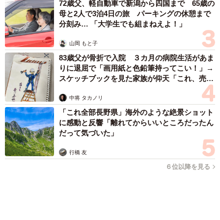
なので、やりがいがあるなと思いました。これまでも時代
劇はやってきましたが切られ役がほとんど。ですが今回は
劇中劇の主役なので刀の振り方から立ち居振る舞いまで全
部違ってくるんですね。東映京都撮影所のベテランスタッ
フの方に教えてもらって、主役としての振る舞い方を学び
ました。
「明日ひま？」 知り合いから唐突なメッセージ 用件次第で断
ることもできる賢い返信文とは？【漫画】
海川 まこと
2026.08.06
飼い主が食べているヨーグルトをもらえなかっ
た犬さん、爆裂に拗ねた顔がかわいすぎ「鼻息
フスフス」「反則レベル」
椎名 碧
2026.08.06
コガネムシを見つめる猫とパパ、偶然生まれた
5/7