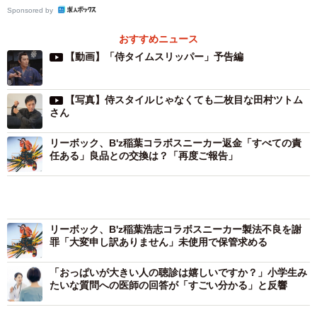
Sponsored by
おすすめニュース
【動画】「侍タイムスリッパー」予告編
【写真】侍スタイルじゃなくても二枚目な田村ツトム
さん
リーボック、B'z稲葉コラボスニーカー返金「すべての責
任ある」良品との交換は？「再度ご報告」
リーボック、B'z稲葉浩志コラボスニーカー製法不良を謝
罪「大変申し訳ありません」未使用で保管求める
「おっぱいが大きい人の聴診は嬉しいですか？」小学生み
たいな質問への医師の回答が「すごい分かる」と反響
2/7
錦京太郎こと心配無用ノ介役で一躍注目を浴びた俳優の田村ツトムさん
エンタメ
気になる
映画
ひと