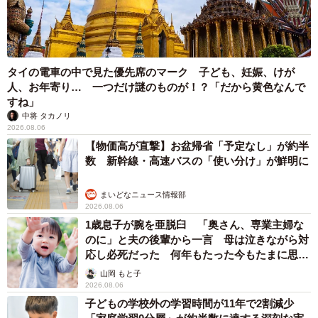
重みも歴史もズッシリ…出雲大社の日本最大級「大しめ縄」が8
年ぶり掛けかえ 伝統の「大撚り合わせ」が28万回超再生「ほ
んとに圧巻」
まいどなニュース調査部
2026.08.06
「これ全部長野県」海外のような絶景ショット
に感動と反響「離れてからいいところだったん
だって気づいた」
行橋 友