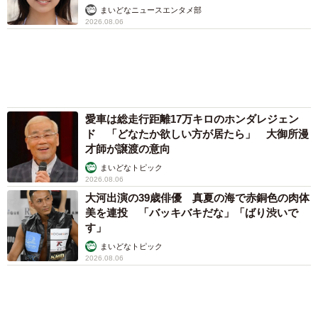
ので「ぜひ出させていただきたい」と即答しました。
山岡 もと子
ーー錦京太郎、心配無用ノ介という役柄について。
83歳父が骨折で入院 ３カ月の病院生活があま
りに退屈で「画用紙と色鉛筆持ってこい！」→
スケッチブックを見た家族が仰天「これ、売れ
ますよ…」
中将 タカノリ
「これ全部長野県」海外のような絶景ショット
に感動と反響「離れてからいいところだったん
だって気づいた」
行橋 友
６位以降を見る
まいどなファミリー
（新着記事順）