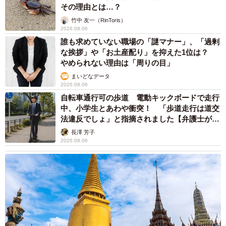
もしかすると「下山ダッシュ」 リニア中央新
田村：ありきたりですが親戚からの連絡は増えました
幹線の長野県駅 在来線との乗り継ぎなし→な
ら走れば間に合うんじゃない？ 惜しい位置関
（笑）。一番嬉しかったのは両親が喜んでくれたこと。こ
係が反響
中将 タカノリ
れまでも僕が出ている作品は観てくれていたんですが、今
2026.08.06
回は映画館に行ってすぐ父から電話があって「この映画す
「なんじゃこりゃ！」「ロボ？」大阪・梅田に
ごい面白いな！お前やっと作品に巡り会えたな！」といつ
そびえる物体の正体は？ 昭和の遺産を調査し
てみた結果…
になく絶賛してくれました。不安定な役者の道に入って心
太田 浩子
配かけていたので、やっと顔向けできる仕事ができたかな
2026.08.06
と思っています。
エジプトで自撮りしていたら、ガイドが「撮り
ますよ！」→ノリノリでポーズを取っていた
◇ ◇
ら……スマホを返してもらえない 「日本人は
カモ代表かも」「私は6時間で3万円払った」
宮前 晶子
2026.08.06
本作を通し「世界中の人に日本の時代劇の魅力を感じて欲
「LINEのQRコードを添付して」社長をかたる
しい」と田村さん。『侍タイムスリッパー』は現在も勢い
詐欺メール続々 社員を個人アカウントへ誘導
を落とすことなく全国の映画館で上映中。今後の配信サー
→最後は不正送金…求められる「だまされる前
提」の対策
ビス等での展開も楽しみだ。まだ未見という方はぜひお早
井二 かける
2026.08.06
めにチェックしていただきたい。