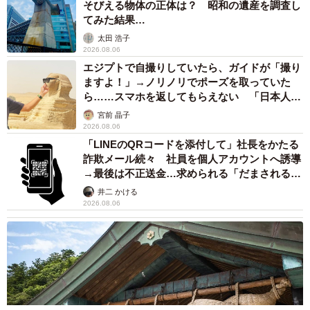
2026.08.05
ト：
https://x.com/TaMuTsuTo_2675
市販薬のオーバードーズ対策で改正薬機法が5
月に施行、かぜ薬を購入した人の約6割が「法
改正を認知」乱用防止の指定成分とは？
まいどなニュース情報部
2026.08.05
紗栄子の長男 18歳のモデル、カジュアルコー
デのおしゃれ近影が「両親のいいとこ取りの美
しいお顔立ち」 9歳に渡英し全寮制カレッジ
で学ぶ
まいどなメディア
2026.08.05
たった50パーツのレゴで作った極小仏壇 ろう
そく、花立て、お供えのご飯、観音開きの扉の
奥には位牌も…「チーンの音が聞こえてきそ
う」
山岡 もと子
2026.08.05
透明感が半端ない！ 「50歳には見えない」
「永遠に綺麗」な内田有紀 ショートヘア＆半
袖白シャツの最強夏コーデ
まいどなメディア