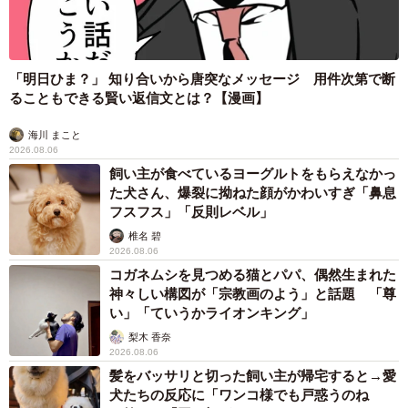
ーー作品をご覧になった時の感想は？
田村：完成前に大阪・十三のシアターセブンで関係者だけ
の上映会をしたのですが、僕が作品を初めて見たのはその
時です。編集とか音楽とかまだまだ中途半端な状態なんだ
けど、そんなことはさておきすごく面白かったです。これ
ならちゃんと宣伝さえすればヒットするに違いないと感じ
ました。
タイの電車の中で見た優先席のマーク 子ども、妊娠、けが
でも宣伝にかける資金がないのがインディーズの難しさ。
人、お年寄り… 一つだけ謎のものが！？「だから黄色なんで
僕からも「海外の映画祭に出品すればいいんじゃないか」
すね」
とかアイデアを出させていただいたのですが、そうこうし
中将 タカノリ
2026.08.06
ているうちに今年8月にカナダ・ファンタジア国際映画祭で
【物価高が直撃】お盆帰省「予定なし」が約半
観客賞金賞を受賞。インディーズ映画の聖地と呼ばれてい
数 新幹線・高速バスの「使い分け」が鮮明に
る東京・池袋のシネマ・ロサで上映が始まり、そこから火
が点いて9月からは全国の映画館で上映が始まりました。あ
まいどなニュース情報部
2026.08.06
っという間に反響が広がり、今でもピンときていません