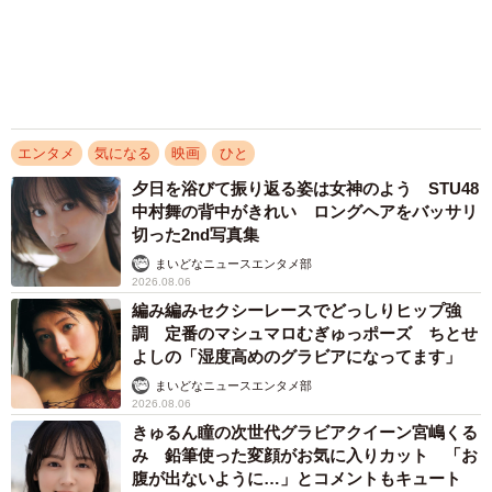
2026.08.06
3/7
大河出演の39歳俳優 真夏の海で赤銅色の肉体
美を連投 「バッキバキだな」「ばり渋いで
田村ツトムさん。侍スタイルじゃなくても二枚目です
す」
まいどなトピック
ーーキャスティングの経緯は？
2026.08.06
アクセスランキング
田村：2022年の初夏に安田監督からオファーをいただきま
「不謹慎でないかと」実力派歌手、熊本へ支援
した。監督にはかなり昔、ショートフィルムの撮影で使っ
物資…運搬トラックの車体デザインにためら
ていただいたことがありましたが、それきり特にやり取り
い 「痛いほど伝わる」「行動され立派」
はしていなかったので「覚えていてくださったんだ」と驚
まいどなトピック
きました。
「そのままにしといてください」道路で動けな
い猫を前に返された一言… 懸命に生きようと
「インディーズで時代劇を撮りたいんだ」というお話だっ
した4日間 「命の重さはみんな同じ」保護団
たのですが、インディーズ作品というと低予算で少人数の
体代表の訴え
渡辺 晴子
イメージ。本当に時代劇なんて撮れるんだろうかと心配に
72歳父、軽自動車で新潟から四国まで 65歳の
なりましたが、台本を読んだらすごく面白いんです。ちょ
母と2人で3泊4日の旅 パーキングの休憩まで
うど以前の事務所を退所してフリーになったところだった
分刻み… 「大学生でも組まねえよ！」