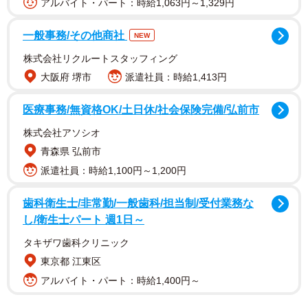
アルバイト・パート：時給1,063円～1,329円
パ―
一般事務/その他商社
NEW
株式会社リクルートスタッフィング
大阪府 堺市
派遣社員：時給1,413円
医療事務/無資格OK/土日休/社会保険完備/弘前市
株式会社アソシオ
青森県 弘前市
派遣社員：時給1,100円～1,200円
歯科衛生士/非常勤/一般歯科/担当制/受付業務な
し/衛生士パート 週1日～
脚本、監督等を担当した
安田淳一さん
や主演を務めた
山
タキザワ歯科クリニック
口馬木也さん
はもちろんだが、助演の俳優たちの演技も大
東京都 江東区
きな評価を受けているようだ。
アルバイト・パート：時給1,400円～