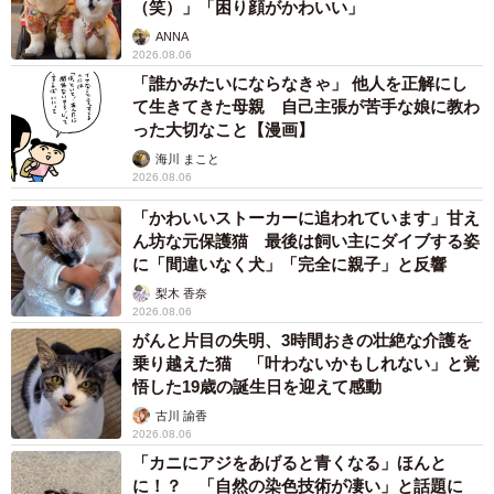
1歳息子が腕を亜脱臼 「奥さん、専業主婦な
（笑）。
のに」と夫の後輩から一言 母は泣きながら対
応し必死だった 何年もたった今もたまに思い
ーーシネマ・ロサは同じくインディーズから大ヒットした
出し…
山岡 もと子
2026.08.06
『カメラを止めるな！ 』のブレイクのきっかけになった場
子どもの学校外の学習時間が11年で2割減少
所だそうですね。
「家庭学習0分層」が約半数に達する深刻な実
態と広がる学習格差
田村：はい、とても映画愛のある支配人がいて映画館自体
まいどなニュース情報部
に熱いファンがついてるんです。初上映で安田監督や馬木
2026.08.06
「事故物件」という言葉のイメージにとらわれ
也さんが舞台挨拶に行った時、お客さんたちと居酒屋で打
ていませんか？ 不動産業者が語る「物件の可
ち上げをすることになったんですが、そこで皆さんが「と
能性」を閉ざさないために必要なこと
てもいい作品だった。宣伝のお手伝いをさせてください」
平藤 清刀
2026.08.06
とSNSで情報拡散してくれました。『侍タイムスリッパ
ー』のヒットには少なからず、ロサのお客さんたちが貢献
東京・千代田区の中央線高架に心ない落書き
歴史ある昌平橋架道橋の被害に怒りの声 「何
いただいたと思っています。
も分かってないし、センスも古い」「罰則強化
して」
中将 タカノリ
ーーご家族や周囲の方の反応は？
2026.08.06