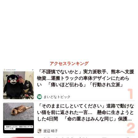
森岡 浩
ハイヒール・リンゴ
大江 篤
姓氏研究家
漫才師
園田学園女子大学学長
もっと見る
【漫画】「高い家賃を払えるのに、まだ欲し
い？」高級レジデンスの七夕飾り、書かれた願
い事にびっくり 人の欲には終わりがないのか
松波 穂乃圭
2026.08.06
「人生こそがバラエティー」 マレーシア移住
を報告した菊地亜美 子どもの教育考え「小学
校へ入学するこのタイミングで挑戦」
まいどなトピック
2026.08.06
京都駅をぶらぶら→ホームの隅に何やら「ドロ
ン」のポーズをする忍者 この暑い中いったい
なぜ？ 近づいてみたら… 「見つかるなんて
4/7
未熟」
中将 タカノリ
2026.08.06
田村：撮影所の大物二枚目俳優というインパクトある役柄