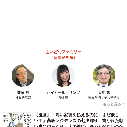
神々しい構図が「宗教画のよう」と話題 「尊
い」「ていうかライオンキング」
梨木 香奈
2026.08.06
髪をバッサリと切った飼い主が帰宅すると→愛
犬たちの反応に「ワンコ様でも戸惑うのね
（笑）」「困り顔がかわいい」
ANNA
2026.08.06
「誰かみたいにならなきゃ」 他人を正解にし
て生きてきた母親 自己主張が苦手な娘に教わ
った大切なこと【漫画】
海川 まこと
2026.08.06
「かわいいストーカーに追われています」甘え
ん坊な元保護猫 最後は飼い主にダイブする姿
に「間違いなく犬」「完全に親子」と反響
梨木 香奈
2026.08.06