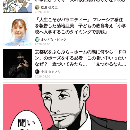
がんと片目の失明、3時間おきの壮絶な介護を
6/7
乗り越えた猫 「叶わないかもしれない」と覚
悟した19歳の誕生日を迎えて感動
ーーヒットの予感というのは初めからあったのでしょう
古川 諭香
2026.08.06
か？
「カニにアジをあげると青くなる」ほんと
に！？ 「自然の染色技術が凄い」と話題に
田村：台本を読んで面白い作品になるだろうとは思ってい
その理由とは…？
ました。それは他のキャストも同じだったようで、撮影中
竹中 友一（RinToris）
2026.08.06
に山口馬木也さんと「どうにかこの作品をいい形で世に出
誰も求めていない職場の「謎マナー」、「過剰
したいよね」と話合ったことがあります。
な挨拶」や「お土産配り」を抑えた1位は？
やめられない理由は「周りの目」
安田監督は少年のような人。自分の思い描いた絵が撮れる
まいどなデータ
2026.08.06
まで何度でもカメラも回すんですよ。例えば真夏に何時間
自転車通行可の歩道 電動キックボードで走行
も立ち回りをしてると正直「そろそろしんどいな」となる
中、小学生とあわや衝突！ 「歩道走行は道交
んだけど、みんなそれを不満に感じず頑張れたのはひとえ
法違反でしょ」と指摘されました【弁護士が解
に台本が光っていたからだと思います。
説】
長澤 芳子
2026.08.06