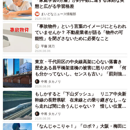
2026.08.06
「ミステリーの女王」と呼ばれた作家の娘は
「2時間サスペンスの女王」 聞いていたのと
違う血液型に「私は誰の子なの？」【徹子の部
屋】
まいどなニュース
2026.08.06
7/7
「わぁ…姐さん…」「永遠にお美しい」 大女
優岩下志麻さん、写真家のインスタに登場
インタビュー後は焼鳥でチャンバラしました
まいどなメディア
侍タイムスリッパー公式サイト：
https://www.samutai.net/
2026.08.05
「ふざけてません…真剣です」京都の老舗和菓
子店 次はカブトムシの幼虫 職人が手がけた
【田村ツトムさんプロフィール】
ゲテモノ和菓子 見事な造形に「気持ち悪いく
たむら・つとむ1973年12月20日生まれ、大阪府出身。関西
らいリアル」
中将 タカノリ
のテレビ、商業演劇で活躍する実力派。朝ドラも常連の安
2026.08.05
定感。二枚目三枚目とも達者にこなす高い演技力。劇中で
【漫画】中学受験のリアル「あの子、最近見な
見せるホームランバッターのような豪快な立ち回りも唯一
いね」…御三家を目指していたはずの家庭が消
無二の迫力。決めの所作も自ら発案、緩急のある芝居でキ
えていく 限界を迎えた子を目の当りに
ャラクターを魅力的に仕上げ、現場を笑わせた。Xアカウン
松波 穂乃圭