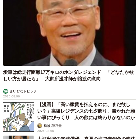
愛車は総走行距離17万キロのホンダレジェンド 「どなたか欲
しい方が居たら」 大御所漫才師が譲渡の意向
まいどなトピック
2026.08.06
【漫画】「高い家賃を払えるのに、まだ欲し
い？」高級レジデンスの七夕飾り、書かれた願
い事にびっくり 人の欲には終わりがないのか
松波 穂乃圭
2026.08.06
大河出演の39歳俳優 真夏の海で赤銅色の肉体