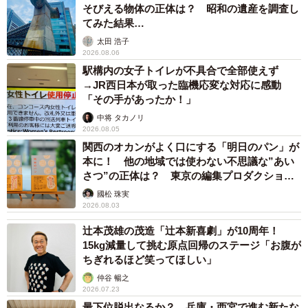
そびえる物体の正体は？ 昭和の遺産を調査し
てみた結果…
太田 浩子
2026.08.06
駅構内の女子トイレが不具合で全部使えず
→JR西日本が取った臨機応変な対応に感動
「その手があったか！」
中将 タカノリ
2026.08.05
関西のオカンがよく口にする「明日のパン」が
本に！ 他の地域では使わない不思議な”あい
さつ”の正体は？ 東京の編集プロダクション
がひも解く
國松 珠実
2026.08.03
辻本茂雄の茂造「辻本新喜劇」が10周年！
15kg減量して挑む原点回帰のステージ「お腹が
ちぎれるほど笑ってほしい」
仲谷 暢之
2026.07.23
最下位脱出なるか？ 兵庫・西宮で進む新たな