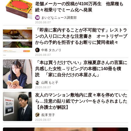
老舗メーカーの投稿が4100万再生 他業種も
続々相乗りでミーム化へ発展
まいどなニュース調査部
2026.08.07
「即座に案内することが不可能です」レストラ
ンの入り口に大きな注意書き オートリザーブ
からの予約を拒否するお断りに賛同者続々
中将 タカノリ
2026.08.07
「本は買うだけでいい」京極夏彦さんの言葉に
共感した女性→リビングの本棚に140冊を積
読 「家に自分だけの本屋さん」
山岡 もと子
2026.08.07
友人のマンション敷地内に度々車を停めていた
ら…注意の貼り紙でナンバーをさらされました
【弁護士が解説】
長澤 芳子
2026.08.07