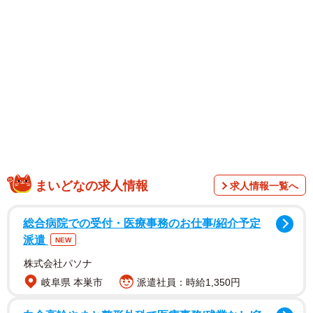
ようになり、大学側としても商店街に社会実験の協力をい
ただくなど、とてもいい関係を築けている。今後もこのき
ずなを深めていければ」と話す。
まいどなの求人情報
求人情報一覧へ
総合病院での受付・医療事務のお仕事/紹介予定
派遣
NEW
株式会社パソナ
レース後には餅つきや雑煮の炊き出し、商店街の各商店
岐阜県 本巣市
派遣社員：時給1,350円
が用意した商品券や商品が数多く当たる抽選会も開催す