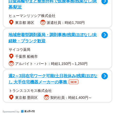
る。学生と住民間の交流を生み出し、地域を活性化させる
白金高輪やまと整形外科で医療事務/残業なし/急
募/駅近
取り組みだ。
ヒューマンリソシア株式会社
東京都 港区
派遣社員：時給1,700円
地域密着型調剤薬局・調剤事務/残業ほぼなし/未
経験・ブランク歓迎
サイコウ薬局
千葉県 船橋市
アルバイト・パート：時給1,150円～1,250円
週2～3回在宅ワーク可能/土日祝休み/残業ほぼな
し 大手住宅機器メーカーの事務
NEW
トランスコスモス株式会社
東京都 墨田区
契約社員：時給1,400円～
Sponsored by