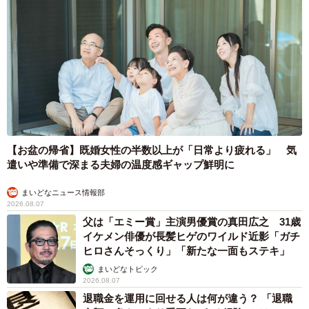
【お盆の帰省】既婚女性の半数以上が「日常より疲れる」 気
遣いや準備で深まる夫婦の温度感ギャップ鮮明に
まいどなニュース情報部
2026.08.07
父は「エミー賞」主演男優賞の真田広之 31歳
イケメン俳優が長髪ヒゲのワイルド近影「ガチ
ヒロさんそっくり」「新たな一面もステキ」
まいどなトピック
2026.08.07
退職金を運用に回せる人は何が違う？ 「退職