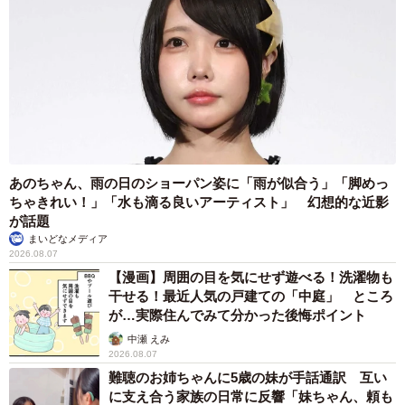
あのちゃん、雨の日のショーパン姿に「雨が似合う」「脚めっ
ちゃきれい！」「水も滴る良いアーティスト」 幻想的な近影
が話題
まいどなメディア
2026.08.07
【漫画】周囲の目を気にせず遊べる！洗濯物も
干せる！最近人気の戸建ての「中庭」 ところ
が…実際住んでみて分かった後悔ポイント
中瀬 えみ
2026.08.07
難聴のお姉ちゃんに5歳の妹が手話通訳 互い
に支え合う家族の日常に反響「妹ちゃん、頼も