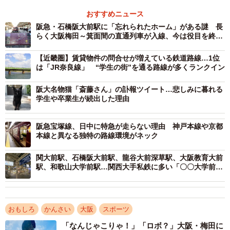
おすすめニュース
阪急・石橋阪大前駅に「忘れられたホーム」がある謎 長
らく大阪梅田～箕面間の直通列車が入線、今は役目を終え
てひっそり
【近畿圏】賃貸物件の問合せが増えている鉄道路線…1位
は「JR奈良線」 “学生の街”を通る路線が多くランクイン
阪大名物猫「斎藤さん」の訃報ツイート…悲しみに暮れる
学生や卒業生が続出した理由
阪急宝塚線、日中に特急が走らない理由 神戸本線や京都
本線と異なる独特の路線環境がネック
関大前駅、石橋阪大前駅、龍谷大前深草駅、大阪教育大前
駅、和歌山大学前駅…関西大手私鉄に多い「〇〇大学前
駅」なぜ？
おもしろ
かんさい
大阪
スポーツ
「なんじゃこりゃ！」「ロボ？」大阪・梅田に