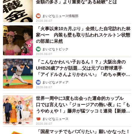
金額の多さ」より重要な“ある経験”とは
まいどなニュース情報部
2026.08.07
「火事以来10カ月ぶり」全焼した自宅訪れた林
家ぺー 内装も壁も取り払われスケルトン状態
の部屋に呆然
まいどなトピック
2026.08.07
「こんなかわいい子おるん！？」大阪出身の
UHB26歳アナが話題…父は元プロ野球選手
「アイドルさんよりかわいい」「めちゃ爽や
か」
まいどなメディア
2026.08.07
世界一周中に3度も出会った運命的カップル
口では言えない「ジョージアの熱い夜」に「も
うやめぇや！」藤井が猛ツッコミ連発【新婚さ
ん】
まいどなニュース
2026.08.07
「国産マッチでもバズりたい」願いかなった！