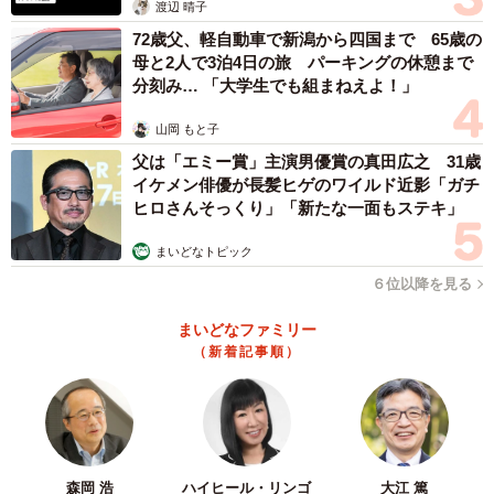
渡辺 晴子
72歳父、軽自動車で新潟から四国まで 65歳の
母と2人で3泊4日の旅 パーキングの休憩まで
分刻み… 「大学生でも組まねえよ！」
山岡 もと子
父は「エミー賞」主演男優賞の真田広之 31歳
イケメン俳優が長髪ヒゲのワイルド近影「ガチ
ヒロさんそっくり」「新たな一面もステキ」
まいどなトピック
６位以降を見る
まいどなファミリー
（新着記事順）
森岡 浩
ハイヒール・リンゴ
大江 篤