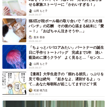
せる家族ストーリーに「かわいすぎる！」
山岡 もと子
2026.08.07
猫2匹が段ボール箱の取り合いで「ポコスカ猫
パンチ」の応酬 その後の心温まる結末に「愛
～！」「おばちゃん泣きそうや…」
梨木 香奈
2026.08.07
「ちょっとババロアみたい」パートナーの誕生
日に手作りトートバッグ 完成まで1年 淡い
藍染めに漂うクラゲ よく見ると…「センスす
ごい」
山岡 もと子
2026.08.07
【漫画】大学生息子の「頼れる彼氏」っぷりを
見て母は絶句 「起きなよ、遅刻するよ」っ
て…あなた毎朝私が起こしてますけど？笑
松波 穂乃圭
2026.08.07