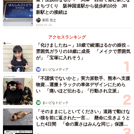
まちづくり 阪神国道駅から徒歩約10分 JR
新駅との接続は
新田 浩之
2026.07.20
アクセスランキング
「化けましたね～」10歳で綾瀬はるかの娘役→
雰囲気ガラリの18歳に成長 「メイクで雰囲気
が」「宝塚に入れそう」
まいどなメディア
「不謹慎でないかと」実力派歌手、熊本へ支援
物資…運搬トラックの車体デザインにためら
い 「痛いほど伝わる」「行動され立派」
まいどなトピック
「そのままにしといてください」道路で動けな
い猫を前に返された一言… 懸命に生きようと
した4日間 「命の重さはみんな同じ」保護団
体代表の訴え