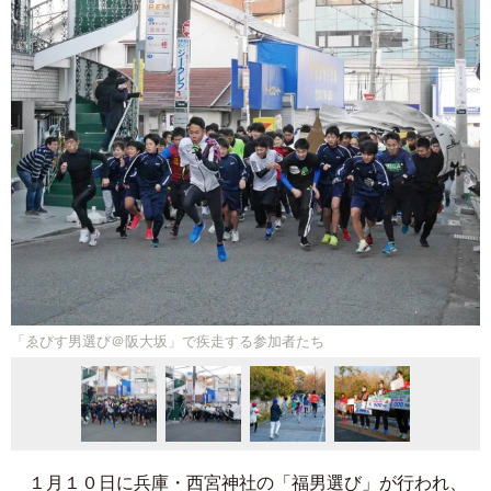
「ゑびす男選び＠阪大坂」で疾走する参加者たち
１月１０日に兵庫・西宮神社の「福男選び」が行われ、