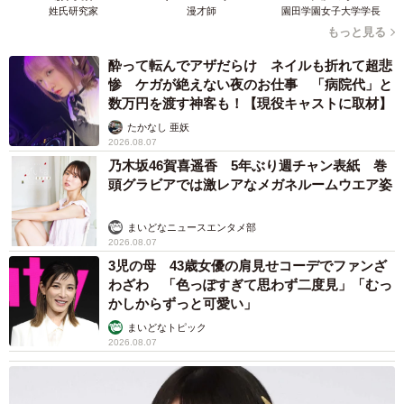
姓氏研究家
漫才師
園田学園女子大学学長
もっと見る
酔って転んでアザだらけ ネイルも折れて超悲
惨 ケガが絶えない夜のお仕事 「病院代」と
数万円を渡す神客も！【現役キャストに取材】
たかなし 亜妖
2026.08.07
乃木坂46賀喜遥香 5年ぶり週チャン表紙 巻
頭グラビアでは激レアなメガネルームウエア姿
まいどなニュースエンタメ部
2026.08.07
3児の母 43歳女優の肩見せコーデでファンざ
わざわ 「色っぽすぎて思わず二度見」「むっ
かしからずっと可愛い」
まいどなトピック
2026.08.07