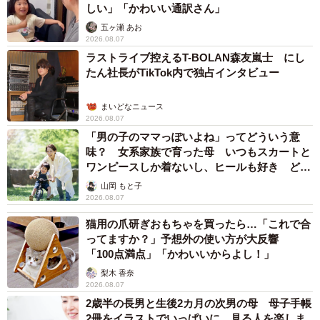
しい」「かわいい通訳さん」
五ヶ瀬 あお
2026.08.07
ラストライブ控えるT-BOLAN森友嵐士 にし
たん社長がTikTok内で独占インタビュー
まいどなニュース
2026.08.07
「男の子のママっぽいよね」ってどういう意
味？ 女系家族で育った母 いつもスカートと
ワンピースしか着ないし、ヒールも好き どの
へんが…
山岡 もと子
2026.08.07
猫用の爪研ぎおもちゃを買ったら…「これで合
ってますか？」予想外の使い方が大反響
「100点満点」「かわいいからよし！」
梨木 香奈
2026.08.07
2歳半の長男と生後2カ月の次男の母 母子手帳
2冊をイラストでいっぱいに 見る人を楽しま