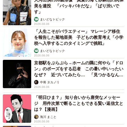
美を連投 「バッキバキだな」「ばり渋いで
す」
まいどなトピック
2026.08.06
「人生こそがバラエティー」 マレーシア移住
を報告した菊地亜美 子どもの教育考え「小学
校へ入学するこのタイミングで挑戦」
まいどなトピック
2026.08.06
京都駅をぶらぶら→ホームの隅に何やら「ドロ
ン」のポーズをする忍者 この暑い中いったい
なぜ？ 近づいてみたら… 「見つかるなんて
未熟」
中将 タカノリ
2026.08.06
「明日ひま？」 知り合いから唐突なメッセー
ジ 用件次第で断ることもできる賢い返信文と
は？【漫画】
海川 まこと
2026.08.06