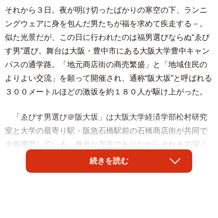
それから３日。夜が明け切ったばかりの寒空の下、ランニ
ングウェアに身を包んだ男たちが福を求めて疾走する－。
似た光景だが、この日に行われたのは福男選びならぬ“ゑび
す男”選び。舞台は大阪・豊中市にある大阪大学豊中キャン
パスの通学路。「地元商店街の商売繁盛」と「地域住民の
よりよい交流」を願って開催され、通称“阪大坂”と呼ばれる
３００メートルほどの激坂を約１８０人が駆け上がった。
「ゑびす男選び＠阪大坂」は大阪大学経済学部松村研究
室と大学の最寄り駅・阪急石橋駅前の石橋商店街が共同で
企画運営している。身近な存在でありながらそれまで深く
かかわることのなかった大学と地域が、お互いの魅力を再
続きを読む
発見し、繋がりを深めようと２００７年にスタートした。
つまり今年で１３回目。実行委員会のメンバーは「この
イベントを通じて、今まで以上に学生が商店街を利用する