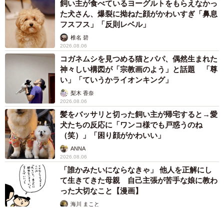
飼い主が食べているヨーグルトをもらえなかっ
た犬さん、爆裂に拗ねた顔がかわいすぎ「鼻息
フスフス」「反則レベル」
椎名 碧
2026.08.06
コガネムシを見つめる猫とパパ、偶然生まれた
神々しい構図が「宗教画のよう」と話題 「尊
い」「ていうかライオンキング」
梨木 香奈
2026.08.06
髪をバッサリと切った飼い主が帰宅すると→愛
犬たちの反応に「ワンコ様でも戸惑うのね
（笑）」「困り顔がかわいい」
ANNA
2026.08.06
「誰かみたいにならなきゃ」 他人を正解にし
て生きてきた母親 自己主張が苦手な娘に教わ
った大切なこと【漫画】
海川 まこと
2026.08.06