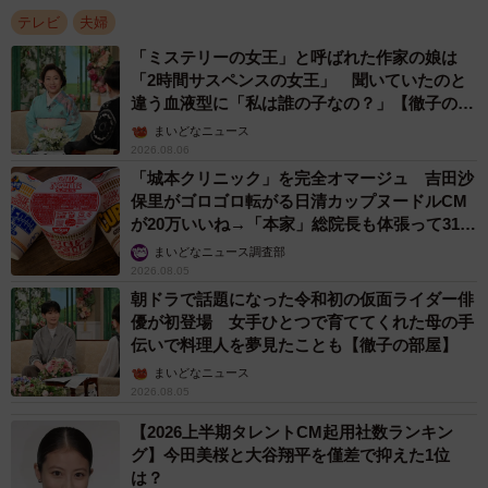
テレビ
夫婦
「ミステリーの女王」と呼ばれた作家の娘は
「2時間サスペンスの女王」 聞いていたのと
違う血液型に「私は誰の子なの？」【徹子の部
屋】
まいどなニュース
2026.08.06
「城本クリニック」を完全オマージュ 吉田沙
保里がゴロゴロ転がる日清カップヌードルCM
が20万いいね→「本家」総院長も体張って31万
いいね
まいどなニュース調査部
2026.08.05
朝ドラで話題になった令和初の仮面ライダー俳
優が初登場 女手ひとつで育ててくれた母の手
伝いで料理人を夢見たことも【徹子の部屋】
まいどなニュース
2026.08.05
【2026上半期タレントCM起用社数ランキン
グ】今田美桜と大谷翔平を僅差で抑えた1位
は？