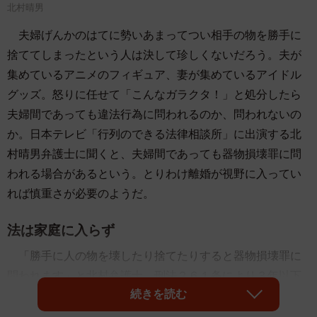
北村晴男
夫婦げんかのはてに勢いあまってつい相手の物を勝手に
捨ててしまったという人は決して珍しくないだろう。夫が
集めているアニメのフィギュア、妻が集めているアイドル
グッズ。怒りに任せて「こんなガラクタ！」と処分したら
夫婦間であっても違法行為に問われるのか、問われないの
か。日本テレビ「行列のできる法律相談所」に出演する北
村晴男弁護士に聞くと、夫婦間であっても器物損壊罪に問
われる場合があるという。とりわけ離婚が視野に入ってい
れば慎重さが必要のようだ。
法は家庭に入らず
「勝手に人の物を壊したり捨てたりすると器物損壊罪に
問われます」と北村弁護士。刑法２６１条により３年以下
続きを読む
の懲役または３０万円以下の罰金と定められている。ただ
し、同罪は親告罪であるため処罰のためには被害者による