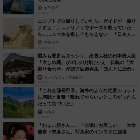
太田 浩子
2026.08.06
エジプトで自撮りしていたら、ガイドが「撮り
ますよ！」→ノリノリでポーズを取っていた
ら……スマホを返してもらえない 「日本人は
カモ代表かも」「私は6時間で3万円払った」
宮前 晶子
2026.08.06
重みも歴史もズッシリ…出雲大社の日本最大級
「大しめ縄」が8年ぶり掛けかえ 伝統の「大
撚り合わせ」が28万回超再生「ほんとに圧巻」
まいどなニュース調査部
2026.08.06
「これ全部長野県」海外のような絶景ショット
に感動と反響「離れてからいいところだったん
だって気づいた」
行橋 友
2026.08.06
「わぁ…姐さん…」「永遠にお美しい」 大女
優岩下志麻さん、写真家のインスタに登場