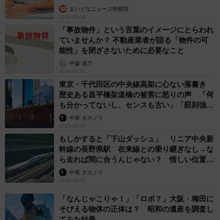
まいどなニュース情報部
2026.08.06
「事故物件」という言葉のイメージにとらわれ
ていませんか？ 不動産業者が語る「物件の可
能性」を閉ざさないために必要なこと
平藤 清刀
2026.08.06
東京・千代田区の中央線高架に心ない落書き
歴史ある昌平橋架道橋の被害に怒りの声 「何
も分かってないし、センスも古い」「罰則強化
して」
中将 タカノリ
2026.08.06
もしかすると「下山ダッシュ」 リニア中央新
幹線の長野県駅 在来線との乗り継ぎなし→な
ら走れば間に合うんじゃない？ 惜しい位置関
係が反響
中将 タカノリ
2026.08.06
「なんじゃこりゃ！」「ロボ？」大阪・梅田に
そびえる物体の正体は？ 昭和の遺産を調査し
てみた結果…