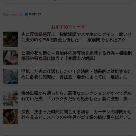
Sponsored by
おすすめニュース
夫に浮気疑惑浮上→指紋認証でスマホにログイン→腹いせ
に夫のIDやPWで課金し倒した！ 家族間でも不正アクセ
スは犯罪か？【弁護士が解説】
公園の花を摘む→自治体の所有物を損壊する行為→器物損
壊罪や窃盗罪に該当？【弁護士が解説】
浮気した夫に仕返ししたい！合法的・効果的に対処するた
めに必要な知識は 要注意…場合によっては「違法」にな
る可能性も
海外出張から戻ったら…高価なコレクションがすべて売ら
れていた夫 「ガラクタだから処分した」妻に激怒 損害
賠償を請求できる？【弁護士が解説】
深夜、決まった時間に聞こえる物音 カーテンの隙間から
外を見ると…スーツの中年男がゴミ袋の結び目をほどいて
いた！【弁護士が解説】