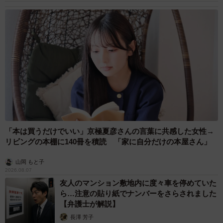
「本は買うだけでいい」京極夏彦さんの言葉に共感した女性→
リビングの本棚に140冊を積読 「家に自分だけの本屋さん」
山岡 もと子
2026.08.07
友人のマンション敷地内に度々車を停めていた
ら…注意の貼り紙でナンバーをさらされました
【弁護士が解説】
長澤 芳子