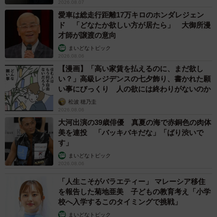
2026.08.07
愛車は総走行距離17万キロのホンダレジェン
ド 「どなたか欲しい方が居たら」 大御所漫
才師が譲渡の意向
まいどなトピック
2026.08.06
【漫画】「高い家賃を払えるのに、まだ欲し
い？」高級レジデンスの七夕飾り、書かれた願
い事にびっくり 人の欲には終わりがないのか
松波 穂乃圭
2026.08.06
大河出演の39歳俳優 真夏の海で赤銅色の肉体
美を連投 「バッキバキだな」「ばり渋いで
す」
まいどなトピック
2026.08.06
「人生こそがバラエティー」 マレーシア移住
を報告した菊地亜美 子どもの教育考え「小学
校へ入学するこのタイミングで挑戦」
まいどなトピック