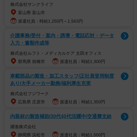
株式会社サンクライフ
富山県 富山市
派遣社員：時給1,250円～1,563円
介護事務/受付・案内・誘導・電話応対・データ
入力・書類作成等
株式会社ルフト・メディカルケア 太田オフィス
群馬県 前橋市
派遣社員：時給1,300円
「ただし」と北村弁護士は重要事項を付け加えた。「配
車載部品の製造・加工スタッフ/正社員登用制度
偶者、直系血族または同居の親族との間で起こった窃盗罪
あり/大手メーカー勤務/福利厚生充実
は刑が免除されます」。「親族相盗」と呼ばれ、親族間の
株式会社フジワーク
財産関係に関する問題は親族内部において解決させるべき
広島県 庄原市
派遣社員：時給1,350円
という政策的考慮に基づいているという。「法は家庭に入
らず」という法諺（ほうげん）の由来でもある。ちなみに
内装材の製造補助/30代40代活躍中/交通費支給
器物損壊罪には親族相盗は適用されない。
躍進株式会社
静岡県 浜松市
派遣社員：時給1,500円