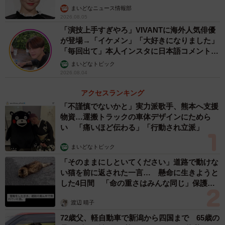
まいどなニュース情報部
2026.08.05
「演技上手すぎやろ」VIVANTに海外人気俳優
が登場→「イケメン」「大好きになりました」
「毎回出て」本人インスタに日本語コメント
続々
まいどなトピック
2026.08.04
アクセスランキング
「不謹慎でないかと」実力派歌手、熊本へ支援
物資…運搬トラックの車体デザインにためら
い 「痛いほど伝わる」「行動され立派」
まいどなトピック
「そのままにしといてください」道路で動けな
い猫を前に返された一言… 懸命に生きようと
した4日間 「命の重さはみんな同じ」保護団
体代表の訴え
渡辺 晴子
72歳父、軽自動車で新潟から四国まで 65歳の