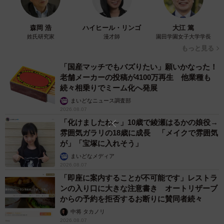
森岡 浩
ハイヒール・リンゴ
大江 篤
姓氏研究家
漫才師
園田学園女子大学学長
もっと見る
「国産マッチでもバズりたい」願いかなった！
老舗メーカーの投稿が4100万再生 他業種も
続々相乗りでミーム化へ発展
まいどなニュース調査部
2026.08.07
「化けましたね～」10歳で綾瀬はるかの娘役→
雰囲気ガラリの18歳に成長 「メイクで雰囲気
が」「宝塚に入れそう」
まいどなメディア
2026.08.07
「即座に案内することが不可能です」レストラ
ンの入り口に大きな注意書き オートリザーブ
からの予約を拒否するお断りに賛同者続々
中将 タカノリ
2026.08.07