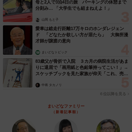
母と2人で3泊4日の旅 パーキングの休憩まで
分刻み… 「大学生でも組まねえよ！」
山岡 もと子
愛車は総走行距離17万キロのホンダレジェン
ド 「どなたか欲しい方が居たら」 大御所漫
才師が譲渡の意向
まいどなトピック
83歳父が骨折で入院 ３カ月の病院生活があま
りに退屈で「画用紙と色鉛筆持ってこい！」→
スケッチブックを見た家族が仰天「これ、売れ
ますよ…」
中将 タカノリ
６位以降を見る
まいどなファミリー
（新着記事順）