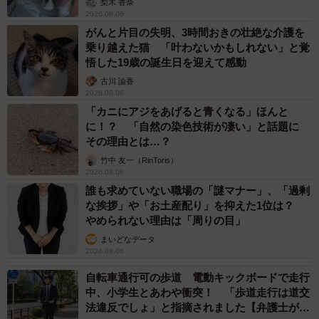
梨木 香奈
2026.08.06
がんと片目の失明、3時間おきの壮絶な介護を
乗り越えた猫 「叶わないかもしれない」と覚
悟した19歳の誕生日を迎えて感動
古川 諭香
2026.08.06
「カニにアジをあげると青くなる」ほんと
に！？ 「自然の染色技術が凄い」と話題に
その理由とは…？
竹中 友一（RinToris）
2026.08.06
誰も求めていない職場の「謎マナー」、「過剰
な挨拶」や「お土産配り」を抑えた1位は？
やめられない理由は「周りの目」
まいどなデータ
2026.08.06
自転車通行可の歩道 電動キックボードで走行
中、小学生とあわや衝突！ 「歩道走行は道交
法違反でしょ」と指摘されました【弁護士が解