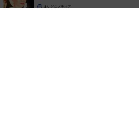
まいどなメディア
2026.08.05
「ふざけてません…真剣です」京都の老舗和菓子店 次はカブ
トムシの幼虫 職人が手がけたゲテモノ和菓子 見事な造形に
「気持ち悪いくらいリアル」
中将 タカノリ
2026.08.05
【漫画】中学受験のリアル「あの子、最近見な
いね」…御三家を目指していたはずの家庭が消