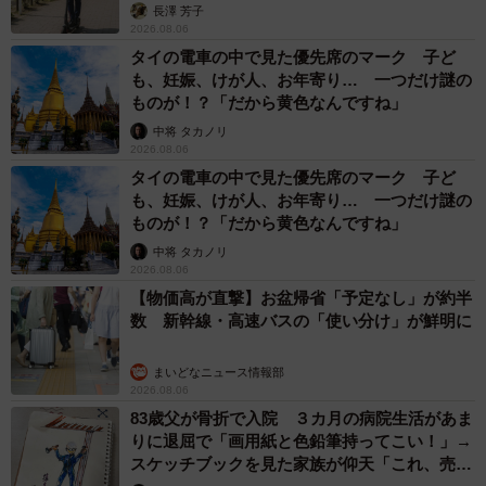
説】
長澤 芳子
2026.08.06
タイの電車の中で見た優先席のマーク 子ど
も、妊娠、けが人、お年寄り… 一つだけ謎の
ものが！？「だから黄色なんですね」
中将 タカノリ
2026.08.06
タイの電車の中で見た優先席のマーク 子ど
も、妊娠、けが人、お年寄り… 一つだけ謎の
ものが！？「だから黄色なんですね」
中将 タカノリ
2026.08.06
【物価高が直撃】お盆帰省「予定なし」が約半
数 新幹線・高速バスの「使い分け」が鮮明に
まいどなニュース情報部
2026.08.06
83歳父が骨折で入院 ３カ月の病院生活があま
りに退屈で「画用紙と色鉛筆持ってこい！」→
スケッチブックを見た家族が仰天「これ、売れ