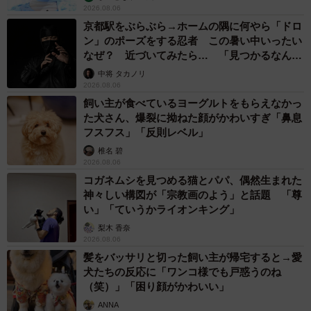
2026.08.06
京都駅をぶらぶら→ホームの隅に何やら「ドロ
ン」のポーズをする忍者 この暑い中いったい
なぜ？ 近づいてみたら… 「見つかるなんて
未熟」
中将 タカノリ
2026.08.06
飼い主が食べているヨーグルトをもらえなかっ
た犬さん、爆裂に拗ねた顔がかわいすぎ「鼻息
フスフス」「反則レベル」
椎名 碧
2026.08.06
コガネムシを見つめる猫とパパ、偶然生まれた
神々しい構図が「宗教画のよう」と話題 「尊
い」「ていうかライオンキング」
梨木 香奈
2026.08.06
髪をバッサリと切った飼い主が帰宅すると→愛
犬たちの反応に「ワンコ様でも戸惑うのね
（笑）」「困り顔がかわいい」
ANNA