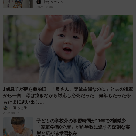
ますよ…」
中将 タカノリ
2026.08.06
1歳息子が腕を亜脱臼 「奥さん、専業主婦なのに」と夫の後輩
から一言 母は泣きながら対応し必死だった 何年もたった今
もたまに思い出し…
山岡 もと子
2026.08.06
子どもの学校外の学習時間が11年で2割減少
「家庭学習0分層」が約半数に達する深刻な実
態と広がる学習格差