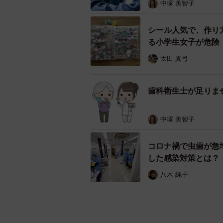
中塚 美智子
シール人気で、作り
る小学生女子が危険
太田 真弓
歯科衛生士が足りま
中塚 美智子
コロナ禍で虫歯が急
した感染対策とは？
八木 純子