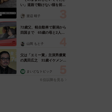
い」道路で動けない猫を前に
返された一言… 懸命に生き
ようとした4日間 「命の重
渡辺 晴子
さはみんな同じ」保護団体代
表の訴え
72歳父、軽自動車で新潟から
四国まで 65歳の母と2人で
3泊4日の旅 パーキングの休
憩まで分刻み… 「大学生で
山岡 もと子
も組まねえよ！」
父は「エミー賞」主演男優賞
の真田広之 31歳イケメン俳
優が長髪ヒゲのワイルド近影
「ガチヒロさんそっくり」
まいどなトピック
「新たな一面もステキ」
６位以降を見る