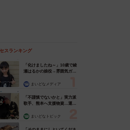
セスランキング
「化けましたね～」10歳で綾
瀬はるかの娘役→雰囲気ガラ
リの18歳に成長 「メイクで
雰囲気が」「宝塚に入れそ
まいどなメディア
う」
「不謹慎でないかと」実力派
歌手、熊本へ支援物資…運搬
トラックの車体デザインにた
めらい 「痛いほど伝わる」
まいどなトピック
「行動され立派」
「そのままにしといてくださ