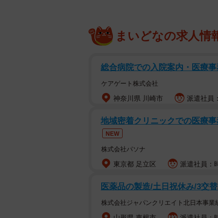
まいどなの求人情
総合病院での入院案内・医療事
ケアゲート株式会社
神奈川県 川崎市
派遣社員：
地域密着クリニックでの医療事
NEW
株式会社パソナ
東京都 足立区
派遣社員：時
医薬品の製造/土日祝休み/3交替
株式会社ジャパンクリエイト北日本事業
山形県 東根市
派遣社員：時