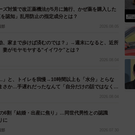
ーズ対策で改正薬機法が5月に施行、かぜ薬を購入した
正を認知」乱用防止の指定成分とは？
報部
2026.08.05
動、家まで歩けば済むのでは？」→週末になると、近所
 妻がモヤモヤする“イイワケ”とは？
2026.08.04
…」と、トイレを我慢→10時間以上も「水分」とらな
まさか…手遅れだったなんて「自分だけの話ではなく、
問題では？」
2026.08.04
性の6割「結婚・出産に焦り」…同世代男性との認識
りに
報部
2026.07.30