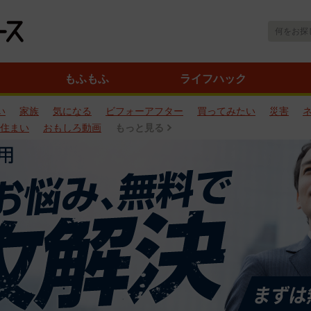
もふもふ
ライフハック
い
家族
気になる
ビフォーアフター
買ってみたい
災害
住まい
おもしろ動画
もっと見る