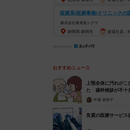
医療系/医療事務/クリニックの
株式会社東海道シグマ
静岡県 静岡市
派遣社員：時給
Sponsored by
おすすめニュース
上顎全体に汚れがこ
た 歯科検診が不十
中塚 美智子
良質の医療サービス