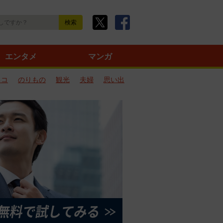
エンタメ
マンガ
ネコ
のりもの
観光
夫婦
思い出