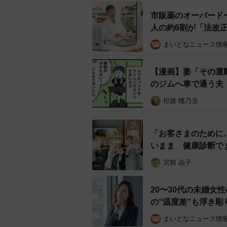
市販薬のオーバード
人の約6割が「法改
まいどなニュース情
【漫画】妻「その運
のジムへ車で通う夫
松波 穂乃圭
「お客さまのために
いまま 健康診断で
日本中で起きている
宮前 晶子
20〜30代の未婚女
の“温度差”も浮き彫
まいどなニュース情