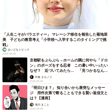
「人生こそがバラエティー」 マレーシア移住を報告した菊地亜
美 子どもの教育考え「小学校へ入学するこのタイミングで挑
戦」
まいどなトピック
2026.08.06
京都駅をぶらぶら→ホームの隅に何やら「ドロ
ン」のポーズをする忍者 この暑い中いったい
なぜ？ 近づいてみたら… 「見つかるなんて
未熟」
中将 タカノリ
2026.08.06
「明日ひま？」 知り合いから唐突なメッセー
ジ 用件次第で断ることもできる賢い返信文と
は？【漫画】
海川 まこと
2026.08.06