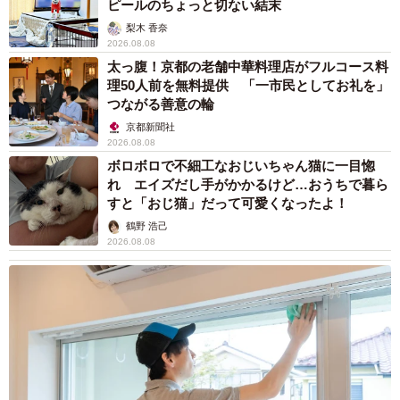
ピールのちょっと切ない結末
梨木 香奈
2026.08.08
太っ腹！京都の老舗中華料理店がフルコース料
理50人前を無料提供 「一市民としてお礼を」
つながる善意の輪
京都新聞社
2026.08.08
ボロボロで不細工なおじいちゃん猫に一目惚
れ エイズだし手がかかるけど…おうちで暮ら
すと「おじ猫」だって可愛くなったよ！
鶴野 浩己
2026.08.08