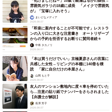
「化けましたね～」10歳で綾瀬はるかの娘役→
雰囲気ガラリの18歳に成長 「メイクで雰囲気
が」「宝塚に入れそう」
まいどなメディア
2026.08.07
「即座に案内することが不可能です」レストラ
ンの入り口に大きな注意書き オートリザーブ
からの予約を拒否するお断りに賛同者続々
中将 タカノリ
2026.08.07
「本は買うだけでいい」京極夏彦さんの言葉に
共感した女性→リビングの本棚に140冊を積
読 「家に自分だけの本屋さん」
山岡 もと子
2026.08.07
友人のマンション敷地内に度々車を停めていた
ら…注意の貼り紙でナンバーをさらされました
【弁護士が解説】
長澤 芳子
2026.08.07