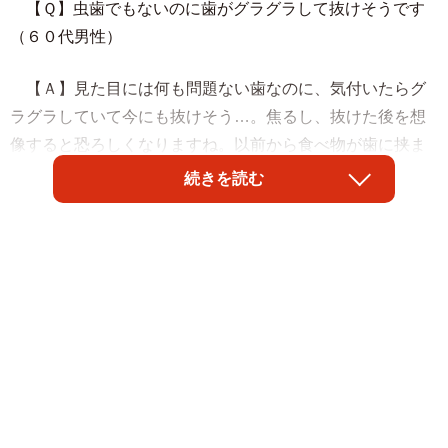
【Ｑ】虫歯でもないのに歯がグラグラして抜けそうです
（６０代男性）
【Ａ】見た目には何も問題ない歯なのに、気付いたらグ
ラグラしていて今にも抜けそう…。焦るし、抜けた後を想
像すると恐ろしくなりますね。以前から食べ物が歯に挟ま
りやすい、かみにくいと感じていらっしゃったかもしれま
続きを読む
せん。
歯がグラグラする原因の一つに、歯を支えている骨（歯
槽骨＝しそうこつ）が溶け、骨の量が減ったことが挙げら
れます。年齢から考えると歯周病の可能性が高いでしょ
う。
歯周病により歯槽骨が溶けると、歯と歯槽骨をつなぐ歯
根膜（＝しこんまく）と呼ばれる靱帯（じんたい）も断裂
してきます。船を岸壁に係留する際、ロープが切れると船