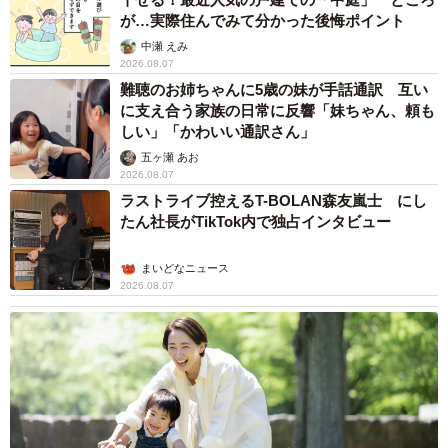
が…実際住んでみて分かった後悔ポイント
中瀬 えみ
2026.08.07
難聴のお姉ちゃんに5歳の妹が手話通訳 互い
に支え合う家族の日常に反響「妹ちゃん、頼も
しい」「かわいい通訳さん」
五ヶ瀬 あお
2026.08.07
ラストライブ控えるT-BOLAN森友嵐士 にし
たん社長がTikTok内で独占インタビュー
まいどなニュース
2026.08.07