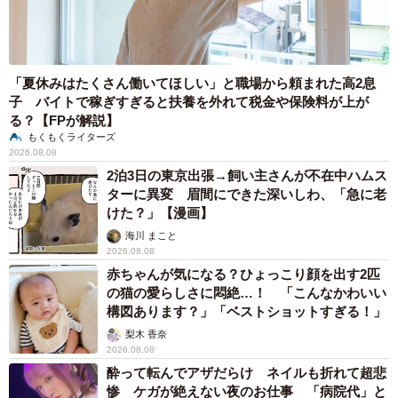
「夏休みはたくさん働いてほしい」と職場から頼まれた高2息
子 バイトで稼ぎすぎると扶養を外れて税金や保険料が上が
る？【FPが解説】
もくもくライターズ
2026.08.08
2泊3日の東京出張→飼い主さんが不在中ハムス
ターに異変 眉間にできた深いしわ、「急に老
けた？」【漫画】
海川 まこと
2026.08.08
赤ちゃんが気になる？ひょっこり顔を出す2匹
の猫の愛らしさに悶絶…！ 「こんなかわいい
構図あります？」「ベストショットすぎる！」
梨木 香奈
2026.08.08
酔って転んでアザだらけ ネイルも折れて超悲
惨 ケガが絶えない夜のお仕事 「病院代」と