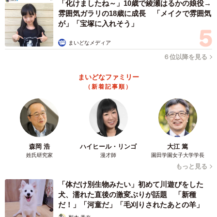
「化けましたね～」10歳で綾瀬はるかの娘役→
雰囲気ガラリの18歳に成長 「メイクで雰囲気
が」「宝塚に入れそう」
まいどなメディア
６位以降を見る
まいどなファミリー
（新着記事順）
森岡 浩
ハイヒール・リンゴ
大江 篤
姓氏研究家
漫才師
園田学園女子大学学長
もっと見る
「体だけ別生物みたい」初めて川遊びをした
犬、濡れた直後の激変ぶりが話題 「新種
だ！」「河童だ」「毛刈りされたあとの羊」