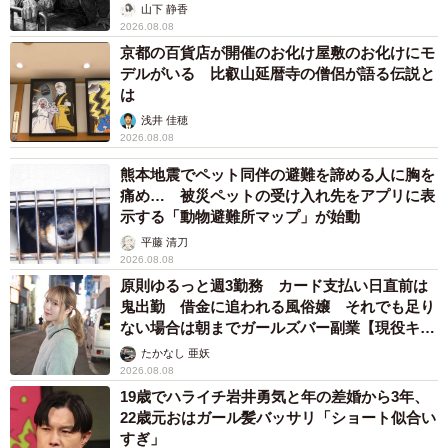
から】
山下 静香
2026.08.08
京都の百貨店が開催のお化け屋敷のお化けにモ
デルがいる 比叡山延暦寺の僧侶が語る伝説と
は
浅井 佳穂
2026.08.08
熊本地震でペット同伴の避難を諦める人に胸を
痛め… 被災ペットの受け入れ先をアプリに表
示する「動物避難所マップ」が始動
平藤 清刀
2026.08.08
原則ゆるっと週3勤務 カード支払い日直前は
鬼出勤 借金に追われる風俗嬢 それでも足り
ない場合は朝までガールズバー副業【現役キャ
ストに取材】
たかなし 亜妖
2026.08.08
19歳でハライチ岩井勇気と年の差婚から3年、
22歳元おはガール髪バッサリ「ショート似合い
すぎ」