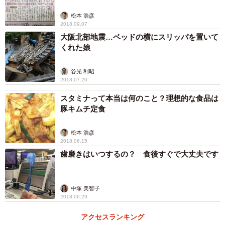
松本 浩彦
2018.09.07
大阪北部地震…ベッドの横にスリッパを置いて
くれた娘
谷光 利昭
2018.07.20
スタミナって本当は何のこと？理想的な食品は
豚キムチ定食
松本 浩彦
2018.06.15
歯磨きはいつするの？ 食後すぐで大丈夫です
中塚 美智子
2018.06.29
アクセスランキング