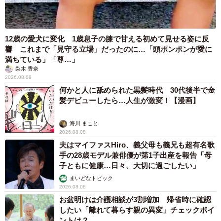
12歳の愛犬に変化 1歳息子の膝で甘える初めて見せる姿に反
響 これまで「見守る立場」だったのに…「頭ポンポンが愛に
満ちている」「尊…」
梨木 香奈
2026.08.08
何かと人に舐められた黒髪時代 30代後半で金
髪デビューしたら…人生が激変！【漫画】
海川 まこと
2026.08.08
夫はマイファスHiro、義父母も義兄も超有名歌
手の28歳モデル兼俳優が第1子出産を報告「母
子ともに健康…日々、大切に過ごしたい」
まいどなトピック
2026.08.08
お盆明けは介護相談が3割増加 帰省時に確認
したい「離れて暮らす親の異変」チェックポイ
ントは？