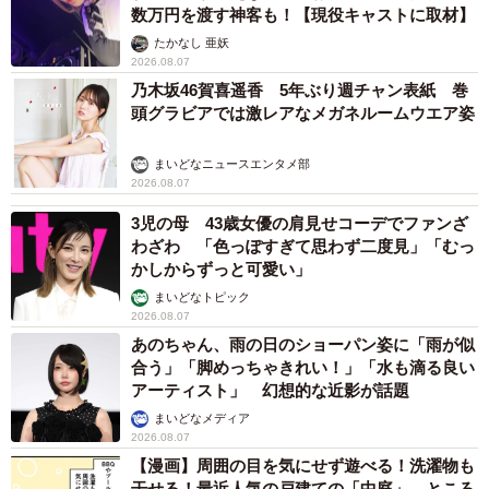
数万円を渡す神客も！【現役キャストに取材】
たかなし 亜妖
2026.08.07
乃木坂46賀喜遥香 5年ぶり週チャン表紙 巻
頭グラビアでは激レアなメガネルームウエア姿
まいどなニュースエンタメ部
2026.08.07
3児の母 43歳女優の肩見せコーデでファンざ
わざわ 「色っぽすぎて思わず二度見」「むっ
かしからずっと可愛い」
まいどなトピック
2026.08.07
あのちゃん、雨の日のショーパン姿に「雨が似
合う」「脚めっちゃきれい！」「水も滴る良い
アーティスト」 幻想的な近影が話題
まいどなメディア
2026.08.07
【漫画】周囲の目を気にせず遊べる！洗濯物も
干せる！最近人気の戸建ての「中庭」 ところ