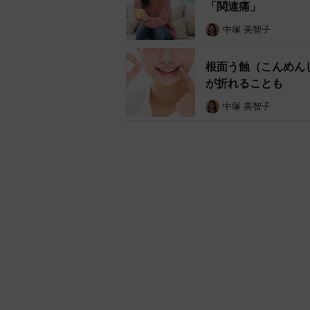
「関連痛」
中塚 美智子
根面う蝕（こんめん
が折れることも
中塚 美智子