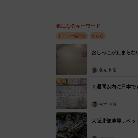
気になるキーワード
ドクター備忘録
からだ
おしっこが止まらな
谷光 利昭
２週間以内に日本で
松本 浩彦
大阪北部地震…ベッ