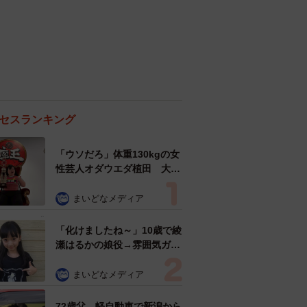
セスランキング
「ウソだろ」体重130kgの女
性芸人オダウエダ植田 大学
時代のほっそり姿に「マジ
で」
まいどなメディア
「化けましたね～」10歳で綾
瀬はるかの娘役→雰囲気ガラ
リの18歳に成長 「メイクで
雰囲気が」「宝塚に入れそ
まいどなメディア
う」
72歳父、軽自動車で新潟から