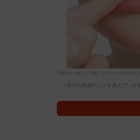
乳歯は永久歯より虫歯になりやすい(Andrey_Maksim
ご自分の乳歯のことを覚えています
で歯を触っていました。グラグラす
茎に埋まっていた部分がギザギザに
このギザギザした部分は歯の根＝歯
茎に埋まっている支柱のようなもの
時期が来たら溶け始めます。破歯（