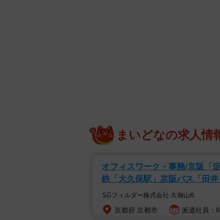
まれるリン酸カルシウムの一種であ
細胞は通常、歯が生え替わる時のみ
わたる持続的な弱い力がかがった時
生え替わる永久歯が何らかの原因で
常がみられる場合、乳歯がそのまま
番目にある第二乳臼歯に起こりやすく
科医師から「乳歯が残っていますね
抜けてしまうことが多いため、その
う。
まいどなの求人情
注意したいのは、乳歯は永久歯より
オフィスワーク・事務/京阪「
ていることです。歯の神経と呼ばれ
鉄「大久保駅」京阪バス「田井
木と同じ状態になってしまいますが
SGフィルダー株式会社 久御山K
る象牙質が永久歯に比べて薄いため
京都府 京都市
派遣社員：時
覆うエナメル質は永久歯のそれより