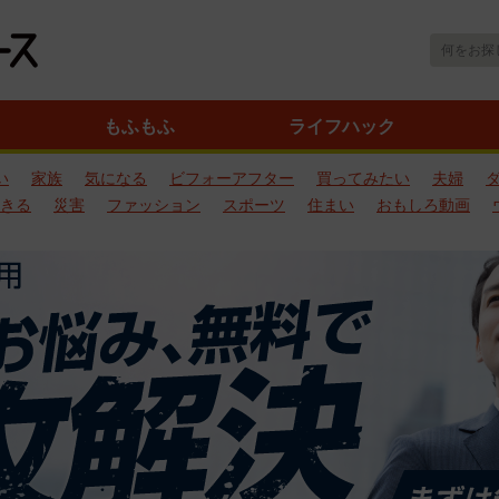
もふもふ
ライフハック
い
家族
気になる
ビフォーアフター
買ってみたい
夫婦
きる
災害
ファッション
スポーツ
住まい
おもしろ動画