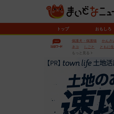
ニ
トップ
おもしろ
ュ
ー
保護犬・保護猫
かんさ
ス
一
ネコ
しごと
ともに生
覧
もっと見る