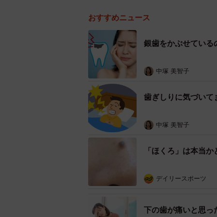
おすすめニュース
銀歯をかぶせている
中塚 美智子
歯ぎしりに気づいて
中塚 美智子
「ほくろ」は本当か
デイリースポーツ
下の歯が痛いと思っ