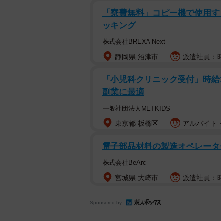
く進行する原因になります。
「寮費無料」コピー機で使用する現
ッキング
虫歯の部分は黒くなっているイメー
株式会社BREXA Next
った部分ではハイドロキシアパタイ
静岡県 沼津市
派遣社員：時
があります。この場合、その後に生
久歯の歯並びに悪影響を及ぼしたり
「小児科クリニック受付」時給150
や」とは思わないでください。お子
副業に最適
診しましょう。
一般社団法人METKIDS
東京都 板橋区
アルバイト・
電子部品材料の製造オペレータ
株式会社BeArc
宮城県 大崎市
派遣社員：時給
Sponsored by