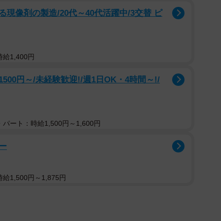
像剤の製造/20代～40代活躍中/3交替 ピ
ジがありますが、虫歯の初期の状態で見られる白く濁
トが溶けているため、放っておくと虫歯が広がる可能性
給1,400円
える永久歯のエナメル質などが十分できなかったり、永
するため、「いずれ生え替わるから治療しなくてもいい
0円～/未経験歓迎!/週1日OK・4時間～!/
様の乳歯を見て「虫歯かも」と思ったら、早く歯科を受
パート：時給1,500円～1,600円
ー
1,500円～1,875円