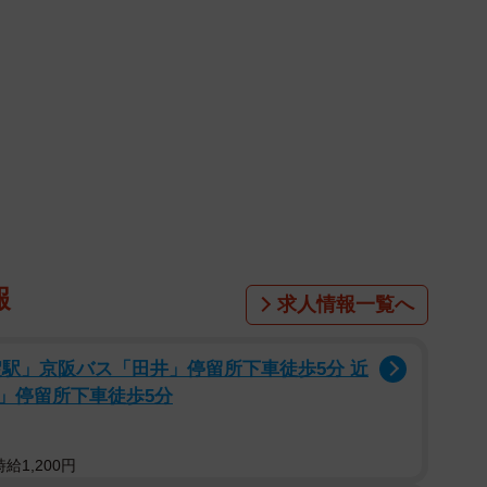
るハイドロキシアパタイトが溶けていきます。この破歯
現れますが、歯科矯正治療などで歯に強い力や長期間に
などにも出てくることがあります。
作られない場合や、生え替わる永久歯の位置や形に異
口の中に残ることが多いです。これは特に真ん中から５
、「晩期残存(＝ばんきざんぞん)」と呼ばれます。歯
。」と言われた方もいらっしゃると思いますが、いずれ
歯をどうするかを歯科医師と相談した方がいいでしょ
報
求人情報一覧へ
虫歯になりやすく、虫歯が広がりやすいつくりになっ
淀駅」京阪バス「田井」停留所下車徒歩5分 近
る歯髄（しずい）にまで虫歯が広がると歯は死んで枯れ
」停留所下車徒歩5分
、乳歯の場合歯の表面を覆うエナメル質、その内側にあ
、虫歯が歯髄まで広がりやすいです。また乳歯の表面を
給1,200円
未熟でやわらかいつくりになっているため、虫歯が奥深