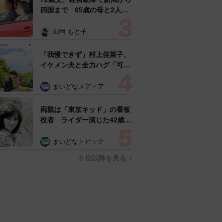
四国まで 65歳の母と2人で
3泊4日の旅 パーキングの休
憩まで分刻み… 「大学生で
山岡 もと子
も組まねえよ！」
「我慢できず」村上佳菜子、
イケメン夫と全力ハグ「可愛
いふたり」「素敵なご夫婦」
まいどなメディア
両親は「東京キッド」の看板
役者 ライダー演じた42歳元
俳優が再婚妻との「ウエディ
ングフォト」計画を明言
まいどなトピック
「センスあるカメラマン求
６位以降を見る
む」