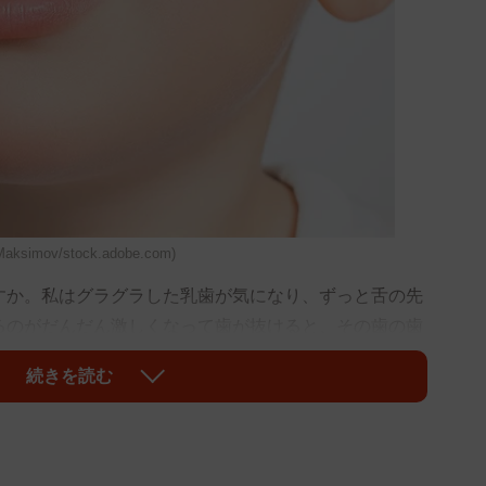
ov/stock.adobe.com)
か。私はグラグラした乳歯が気になり、ずっと舌の先
るのがだんだん激しくなって歯が抜けると、その歯の歯
なっていて指先でなぞった記憶があります。
続きを読む
根（しこん）＝が溶けて残ったところです。歯根は歯
ですが、その乳歯の後に生え替わる永久歯がある場合、
はし）細胞という細胞が分泌する酸などにより、歯に含