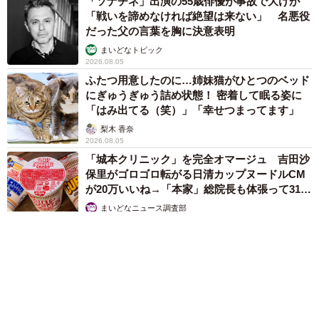
「ソナチネ」出演の55歳俳優が事故で大けが
「戦いを諦めなければ絶望は来ない」 名悪役
だった父の言葉を胸に決意表明
まいどなトピック
2026.08.05
ふたつ用意したのに…姉妹猫がひとつのベッド
にぎゅうぎゅう詰め状態！ 密着して眠る姿に
「はみ出てる（笑）」「幸せつまってます」
梨木 香奈
2026.08.05
「城本クリニック」を完全オマージュ 吉田沙
保里がゴロゴロ転がる日清カップヌードルCM
が20万いいね→「本家」総院長も体張って31万
いいね
まいどなニュース調査部
2026.08.05