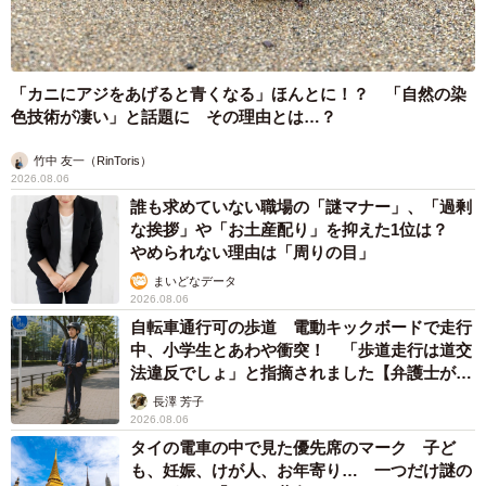
結局「青い蓋の容器」の中身はわからなかったものの、適
切な処方で無事に一件落着したとのこと。さらにツイッタ
「カニにアジをあげると青くなる」ほんとに！？ 「自然の染
ー上では、小渡さんのお願いに同調して、「これならです
色技術が凄い」と話題に その理由とは…？
ね」というコメントと共に青い蓋の容器にラベルを貼った
画像が寄せられたり、「蓋に処方した薬の名前を書くと思
竹中 友一（RinToris）
2026.08.06
うのですが、油性ペン＋セロハンテープは（使ううちに剥
誰も求めていない職場の「謎マナー」、「過剰
げるので）やめて頂きたい」など、医療関係者と思われる
な挨拶」や「お土産配り」を抑えた1位は？
やめられない理由は「周りの目」
方々からの投稿が相次いでいます。
まいどなデータ
2026.08.06
◇
自転車通行可の歩道 電動キックボードで走行
中、小学生とあわや衝突！ 「歩道走行は道交
これからの医療者の成長をサポートすべく、学会などを通
法違反でしょ」と指摘されました【弁護士が解
説】
じてふんわり活動をしているという小渡さん。医師を目指
長澤 芳子
2026.08.06
す若者と、その方に診てもらう患者さんを想い、自信の経
タイの電車の中で見た優先席のマーク 子ど
験や反省を元にした著書「10年目で0.8人前の外科医になる
も、妊娠、けが人、お年寄り… 一つだけ謎の