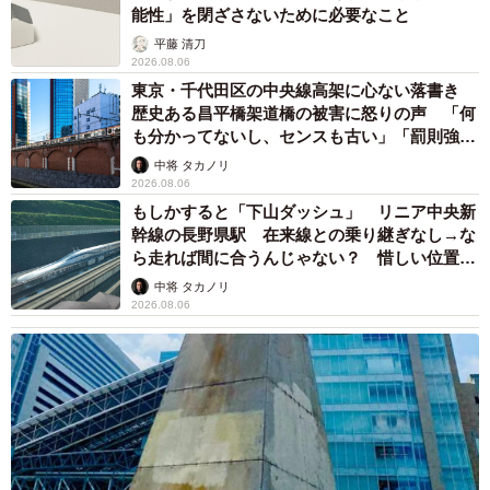
能性」を閉ざさないために必要なこと
小児心臓外科医ならではの投稿に加え、鬼滅とドラクエと
平藤 清刀
ガンダムSEED好き。そして本当の専門は劇団四季という
2026.08.06
東京・千代田区の中央線高架に心ない落書き
だけあって、やわらか情報も満載。
歴史ある昌平橋架道橋の被害に怒りの声 「何
■小渡亮介さん
も分かってないし、センスも古い」「罰則強化
Twitter→
https://twitter.com/RyosukeKowatari
して」
中将 タカノリ
2026.08.06
もしかすると「下山ダッシュ」 リニア中央新
幹線の長野県駅 在来線との乗り継ぎなし→な
ら走れば間に合うんじゃない？ 惜しい位置関
係が反響
中将 タカノリ
2026.08.06