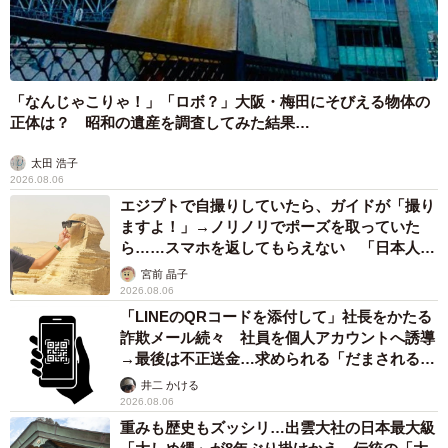
「なんじゃこりゃ！」「ロボ？」大阪・梅田にそびえる物体の
正体は？ 昭和の遺産を調査してみた結果…
太田 浩子
2026.08.06
エジプトで自撮りしていたら、ガイドが「撮り
ますよ！」→ノリノリでポーズを取っていた
ら……スマホを返してもらえない 「日本人は
カモ代表かも」「私は6時間で3万円払った」
宮前 晶子
2026.08.06
「LINEのQRコードを添付して」社長をかたる
詐欺メール続々 社員を個人アカウントへ誘導
→最後は不正送金…求められる「だまされる前
提」の対策
井二 かける
2026.08.06
重みも歴史もズッシリ…出雲大社の日本最大級