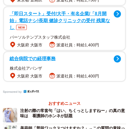
東京都 豊島区
派遣社員：時給1,750円
「即日スタート」受付/大手・有名企業/「8月開
始」電話ナシ!長期 健診クリニックの受付 残業な
し
NEW
パーソルテンプスタッフ株式会社
大阪府 大阪市
派遣社員：時給1,400円
総合病院での経理事務
株式会社アバンザ
大阪府 大阪市
派遣社員：時給1,400円
「お疲れさまです。皮膚科医、このやりとり毎日です」
Sponsored by
「日常茶飯事ですね！」
おすすめニュース
「ラベルがなければまずわかりません」
注射の際の常套句「はい、ちくっとしますねー」の真の意
「そして大体混合だったりします」
味は 看護師のホンネが話題
「混合物は時間の変化と共に質感も変わるので、まず無
美容師「普段ワックスつけますか？」→この質問の意味っ