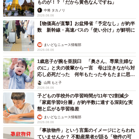
道：とある地方医の表の顔と裏の顔（Cブックス）」を上
ものが！？「だから黄色なんですね」
梓。Amazon、楽天市場にて発売中です。
中将 タカノリ
2026.08.06
https://twitter.com/RyosukeKowatari/status/1518919781130
【物価高が直撃】お盆帰省「予定なし」が約半
596353
数 新幹線・高速バスの「使い分け」が鮮明に
これはお願いになるのですが、外来で…
まいどなニュース情報部
2026.08.06
ずっと前に出してもらったことのある青いフタの容器に入
1歳息子が腕を亜脱臼 「奥さん、専業主婦な
のに」と夫の後輩から一言 母は泣きながら対
った塗り薬が欲しい！
応し必死だった 何年もたった今もたまに思い
出し…
山岡 もと子
と言ってくるのは勘弁して下さい🥹
2026.08.06
子どもの学校外の学習時間が11年で2割減少
「家庭学習0分層」が約半数に達する深刻な実
前出してもらったからそれで分かるはずだ！と怒られて
態と広がる学習格差
も、これは塗り薬を入れる共通の容器だから、こちらから
まいどなニュース情報部
したらノーヒントなんです笑🤣
pic.twitter.com/qid1Ku8nf6
2026.08.06
「事故物件」という言葉のイメージにとらわれ
— 小渡亮介 (@RyosukeKowatari)
January 6, 2023
ていませんか？ 不動産業者が語る「物件の可