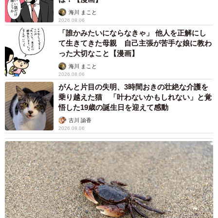
ておくことの大切さを感じます（イラストはイメージ／いらすとや）
海川 まこと
2026.08.06
ーーリプの中では「青い蓋」から派生して、「白い粉薬」
「誰かみたいにならなきゃ」 他人を正解にし
バージョンのクイズも登場していましたが。
て生きてきた母親 自己主張が苦手な娘に教わ
った大切なこと【漫画】
「せめて日付だけでもわかれば…（笑）。内服薬の色とか
海川 まこと
2026.08.06
特徴もハイレベルですが、塗り薬の容器だと、もうほんと
がんと片目の失明、3時間おきの壮絶な介護を
苦しいです…」
乗り越えた猫 「叶わないかもしれない」と覚
悟した19歳の誕生日を迎えて感動
ーーそして今回の患者さんには、どんな「答え」を出され
古川 諭香
2026.08.06
たのでしょう？
なぜか「前診てくれた先生ならきっと出してくれた」と言
われたので、チューブタイプの薬を処方し直したら満足し
て帰られました。チューブにしたのは、特徴が一応追えま
すので…。ちなみにピンクのチューブの「ヒルドイド軟
膏」を処方しました。