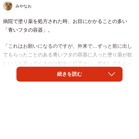
みやなお
病院で塗り薬を処方された時、お目にかかることの多い
「青いフタの容器」。
「これはお願いになるのですが、外来で…ずっと前に出し
てもらったことのある青いフタの容器に入った塗り薬が欲
しい！と言ってくるのは勘弁して下さい。前出してもらっ
たからそれで分かるはずだ！と怒られても、これは塗り薬
続きを読む
を入れる共通の容器だから、こちらからしたらノーヒント
なんです（笑）」とツイッターでつぶやいた小児心臓外科
医・小渡亮介さん（@RyosukeKowatari）。どこか昭和レ
トロなムード漂う青い容器の写真が添えられた投稿に注目
が集まりました。