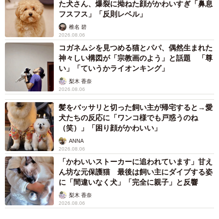
ーー専門は小児心臓外科医といえど、さまざまな症状の患
た犬さん、爆裂に拗ねた顔がかわいすぎ「鼻息
フスフス」「反則レベル」
者さんを診ておられるんですね。今回の「クイズ青い蓋」
椎名 碧
の出題者は親子連れの方でしょうか？
2026.08.06
コガネムシを見つめる猫とパパ、偶然生まれた
「外来（を担当する時）は大人も診ているので、今回は、
神々しい構図が「宗教画のよう」と話題 「尊
い」「ていうかライオンキング」
定期的に飲み薬とかをもらっている高齢の方でした。症状
梨木 香奈
は踵が痒いなど、よくあるような症状でした」
2026.08.06
髪をバッサリと切った飼い主が帰宅すると→愛
ーーリプライを見ると、医療関係あるあるなのかな？と。
犬たちの反応に「ワンコ様でも戸惑うのね
（笑）」「困り顔がかわいい」
「僕は皮膚科じゃないので『青い蓋の』と言われることは
ANNA
滅多にありません。いても月に1人くらいだと思います」
2026.08.06
「かわいいストーカーに追われています」甘え
ん坊な元保護猫 最後は飼い主にダイブする姿
ーー「皮膚科医、このやりとり毎日です」とのコメントも
に「間違いなく犬」「完全に親子」と反響
ありましたね。
梨木 香奈
2026.08.06
「確かに皮膚科だと処方される軟膏の種類も多く、そうな