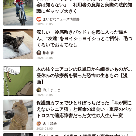
容は知らない」 利用者の意識と実際の法的知
識にギャップ大きく
まいどなニュース情報部
2026.08.05
涼しい「冷感敷きパッド」を気に入った猫さ
ん、”友達”をヨイショヨイショとご招待、毛づ
くろいでおもてなし
椎名 碧
2026.08.05
木の枝？エアコンの送風口から細長いものが…
昼休みの診療所を襲った恐怖の生きもの【漫
画】
海川 まこと
2026.08.05
保護猫カフェでひとりぼっちだった「耳が聞こ
えないシニア猫」と運命の出会い→重度のペッ
トロスで適応障害だった女性の人生が一変
古川 諭香
2026.08.05