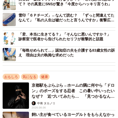
理」
て？ その真意にSNSが驚き「今度からハッキリ言うわ」
「混合軟膏だと、お薬手帳を追いかけるしかない」
雪印「６Ｐチーズ」←なんて読む？ 「ずっと間違えてた
「レスタミンなら臭い、オイラックスなら見た目、ワセリ
なんて」「私の人生は嘘だったと言うんですか」衝撃広が
ンまたはプロペトもなんとか判断可能」
る
「瓶に入ったアレとかチューブに入ったアレとかは勘弁し
「君、本当に生きてる？」「そんなに悪いんですか？」
て欲しい」
診察室で医者から告げられたセリフが衝撃的と話題
「昔もらった白い粒の薬くださいっていうのも難関です」
「毎晩せめられて…」認知症の夫を介護する83歳女性の訴
え 理由は夫の執拗な求めだった
医療関係者と思われる共感リプの多さに、推して知るべし
な診察あるあるが発覚しました。
おもしろ
気になる
健康
田舎の外科盛り上げ隊長を目指しているという投稿者、小
京都駅をぶらぶら→ホームの隅に何やら「ドロ
児心臓外科医の小渡亮介さんに、今回の反響についてお話
ン」のポーズをする忍者 この暑い中いったい
を聞きました。
なぜ？ 近づいてみたら… 「見つかるなんて
未熟」
中将 タカノリ
2026.08.06
ノーヒントお薬クイズ、解く手がかりは…
飼い主が食べているヨーグルトをもらえなかっ