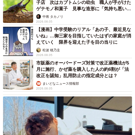
子店 次はカブトムシの幼虫 職人が手がけた
ゲテモノ和菓子 見事な造形に「気持ち悪いく
らいリアル」
中将 タカノリ
2026.08.05
【漫画】中学受験のリアル「あの子、最近見な
いね」…御三家を目指していたはずの家庭が消
えていく 限界を迎えた子を目の当りに
松波 穂乃圭
2026.08.05
市販薬のオーバードーズ対策で改正薬機法が5
月に施行、かぜ薬を購入した人の約6割が「法
改正を認知」乱用防止の指定成分とは？
まいどなニュース情報部
2026.08.05