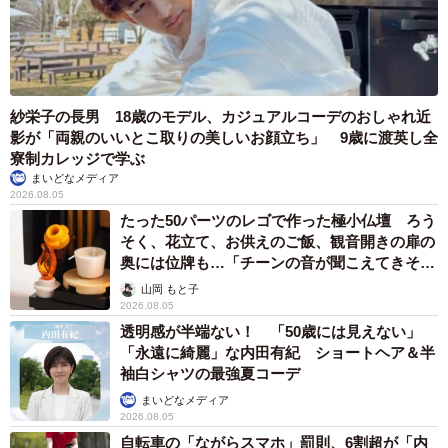
紗栄子の長男 18歳のモデル、カジュアルコーデのおしゃれ近
影が「両親のいいとこ取りの美しいお顔立ち」 9歳に渡英し全
寮制カレッジで学ぶ
まいどなメディア
2026.08.05
たった50パーツのレゴで作った極小仏壇 ろう
そく、花立て、お供えのご飯、観音開きの扉の
奥には位牌も…「チーンの音が聞こえてきそ
う」
山岡 もと子
2026.08.05
透明感が半端ない！ 「50歳には見えない」
「永遠に綺麗」な内田有紀 ショートヘア＆半
袖白シャツの最強夏コーデ
まいどなメディア
2026.08.05
自転車の「ながらスマホ」罰則、6割超が「内