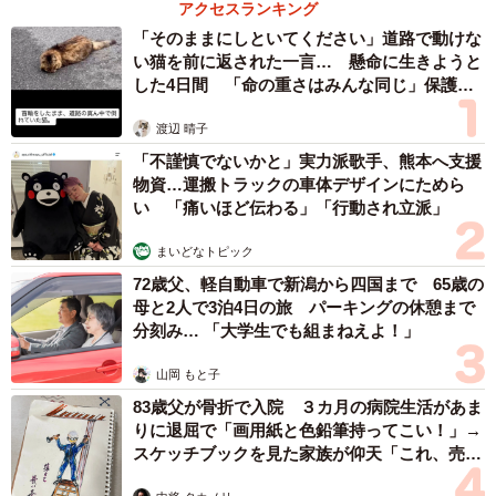
アクセスランキング
りがちだと思います。紙カルテの病院だと結構ツライ。僕
「そのままにしといてください」道路で動けな
ごときには難しい世界ですが、皮膚科の先生方にとっては
い猫を前に返された一言… 懸命に生きようと
日常と知り、ちょい恥ずかしめです」
した4日間 「命の重さはみんな同じ」保護団
体代表の訴え
渡辺 晴子
ーーとんでもない！ 自分が患者だと、つい言ってしまい
「不謹慎でないかと」実力派歌手、熊本へ支援
そうで…。薬の名前も覚えづらいので、こういう時にお薬
物資…運搬トラックの車体デザインにためら
手帳、やはり大事ですね。
い 「痛いほど伝わる」「行動され立派」
「今回の患者さんは『数年ぶり』と時期も曖昧だったう
まいどなトピック
え、（今の勤め先が）紙カルテの病院なのでお手上げでし
72歳父、軽自動車で新潟から四国まで 65歳の
母と2人で3泊4日の旅 パーキングの休憩まで
た。定期的に処方してる薬ならまだわかりますが。お薬手
分刻み… 「大学生でも組まねえよ！」
帳の確認をしたところ『前出してもらったから分かるはず
山岡 もと子
だ！』とお叱りを受けました。手帳も処方日もないと難解
83歳父が骨折で入院 ３カ月の病院生活があま
です」
りに退屈で「画用紙と色鉛筆持ってこい！」→
スケッチブックを見た家族が仰天「これ、売れ
ますよ…」