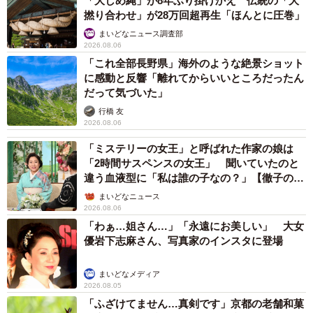
「大しめ縄」が8年ぶり掛けかえ 伝統の「大
撚り合わせ」が28万回超再生「ほんとに圧巻」
まいどなニュース調査部
2026.08.06
「これ全部長野県」海外のような絶景ショット
に感動と反響「離れてからいいところだったん
だって気づいた」
行橋 友
2026.08.06
「ミステリーの女王」と呼ばれた作家の娘は
「2時間サスペンスの女王」 聞いていたのと
違う血液型に「私は誰の子なの？」【徹子の部
屋】
まいどなニュース
2026.08.06
「わぁ…姐さん…」「永遠にお美しい」 大女
優岩下志麻さん、写真家のインスタに登場
まいどなメディア
2026.08.05
「ふざけてません…真剣です」京都の老舗和菓