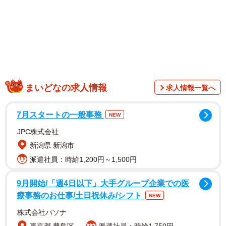
まいどなの求人情報
求人情報一覧へ
7月スタートの一般事務
NEW
JPC株式会社
新潟県 新潟市
派遣社員：時給1,200円～1,500円
9月開始/「週4日以下」大手グループ企業での医
1/2
療事務のお仕事/土日祝休み/シフト
NEW
病院で処方された塗り薬が入っている青いフタの容器。これは特定の塗
株式会社パソナ
り薬のために作られているわけではなく、軟膏を入れる一般的な容器な
んです（イラストはイメージ／いらすとや）