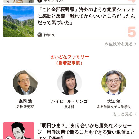
中将 タカノリ
「これ全部長野県」海外のような絶景ショット
に感動と反響「離れてからいいところだったん
だって気づいた」
行橋 友
６位以降を見る
まいどなファミリー
（新着記事順）
森岡 浩
ハイヒール・リンゴ
大江 篤
姓氏研究家
漫才師
園田学園女子大学学長
もっと見る
2/2
「明日ひま？」 知り合いから唐突なメッセー
ジ 用件次第で断ることもできる賢い返信文と
このようなやりとりを見ていると、お薬手帳かお薬手帳アプリを携帯し
は？【漫画】