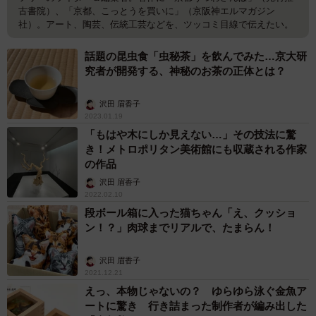
古書院）、「京都、こっとうを買いに」（京阪神エルマガジン
社）。アート、陶芸、伝統工芸などを、ツッコミ目線で伝えたい。
話題の昆虫食「虫秘茶」を飲んでみた…京大研
究者が開発する、神秘のお茶の正体とは？
沢田 眉香子
2023.01.19
「もはや木にしか見えない…」その技法に驚
き！メトロポリタン美術館にも収蔵される作家
の作品
沢田 眉香子
2022.02.10
段ボール箱に入った猫ちゃん「え、クッショ
ン！？」肉球までリアルで、たまらん！
沢田 眉香子
2021.12.21
えっ、本物じゃないの？ ゆらゆら泳ぐ金魚ア
ートに驚き 行き詰まった制作者が編み出した