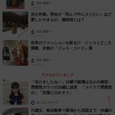
沢田 眉香子
2019.09.24
渋さ炸裂。秀吉が「死んで中に入りたい」ほど
愛したやきもの、備前焼とは？
沢田 眉香子
2019.09.22
世界のファッションを斬る!? ツッコミどころ
満載、京都の「ドレス・コード」展
沢田 眉香子
2019.08.16
アクセスランキング
「化けましたね～」10歳で綾瀬はるかの娘役→
雰囲気ガラリの18歳に成長 「メイクで雰囲気
が」「宝塚に入れそう」
まいどなメディア
72歳父、軽自動車で新潟から四国まで 65歳の