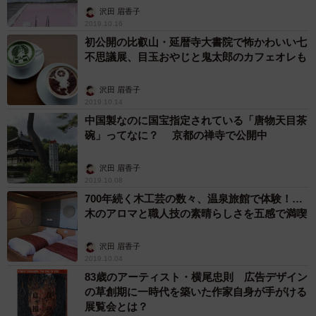
沢田 眉香子
2019.10.16
初公開の比叡山・延暦寺大書院で怖かわいい七
不思議展、目玉おやじと鬼太郎のカフェオレも
沢田 眉香子
2019.10.14
中国製なのに国宝指定されている「唐物天目茶
碗」ってなに？ 京都の禅寺で公開中
沢田 眉香子
2019.10.08
700年続く木工芸の数々、温泉旅館で体験！…
木のアロマと職人技の素晴らしさを五感で満喫
沢田 眉香子
2019.10.04
83歳のアーティスト・横尾忠則 広告デザイン
の草創期に一時代を築いた作家自身が手がける
展覧会とは？