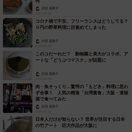
愕
沢田 眉香子
2021.03.28
コロナ禍で不安、フリーランスはどうしてる？
０円の野草料理に目覚めてしまった
沢田 眉香子
2020.06.14
このコだーれだ？ 動物園と美大がコラボ、ア
ートな「どうぶつマスク」が話題に
沢田 眉香子
2020.06.08
肉・魚そっくり…驚愕の「もどき」料理に思わ
ず合掌！ 人気の精進「台湾素食」大阪・道頓
堀で食べてみた
沢田 眉香子
2020.01.16
日本人だけが知らない？ 世界が注目する日本
の竹アート 巨大作品が大阪に