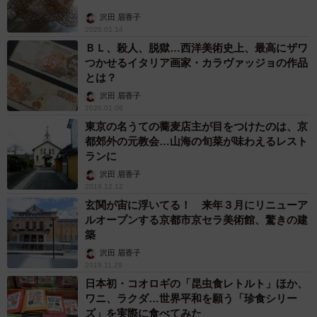
沢田 眉香子
2020.01.14
ＢＬ、殺人、脱獄…西洋美術史上、最高にザワ
つかせるイタリア画家・カラヴァッジョの作品
とは？
沢田 眉香子
2020.01.06
東京の名うての蕎麦店主が目をつけたのは、京
都郊外の元教会…山海の旬菜が味わえるレスト
ランに
沢田 眉香子
2019.12.12
玄関が宙に浮いてる！ 来年３月にリニューア
ルオープンする京都市京セラ美術館、驚きの建
築
沢田 眉香子
2019.11.29
日本初・コオロギの「昆虫食レトルト」ほか、
ワニ、ラクダ…世界平和を願う「珍食シリー
ズ」を実際に食べてみた