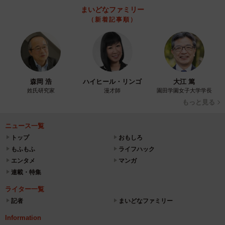
まいどなファミリー
（新着記事順）
森岡 浩
ハイヒール・リンゴ
大江 篤
姓氏研究家
漫才師
園田学園女子大学学長
もっと見る
ニュース一覧
トップ
おもしろ
もふもふ
ライフハック
エンタメ
マンガ
連載・特集
ライター一覧
記者
まいどなファミリー
Information