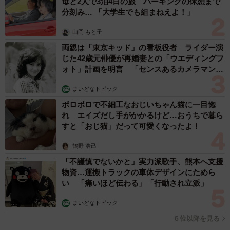
母と2人で3泊4日の旅 パーキングの休憩まで
分刻み… 「大学生でも組まねえよ！」
山岡 もと子
両親は「東京キッド」の看板役者 ライダー演
じた42歳元俳優が再婚妻との「ウエディングフ
ォト」計画を明言 「センスあるカメラマン求
む」
まいどなトピック
ボロボロで不細工なおじいちゃん猫に一目惚
れ エイズだし手がかかるけど…おうちで暮ら
すと「おじ猫」だって可愛くなったよ！
鶴野 浩己
「不謹慎でないかと」実力派歌手、熊本へ支援
物資…運搬トラックの車体デザインにためら
い 「痛いほど伝わる」「行動され立派」
まいどなトピック
６位以降を見る