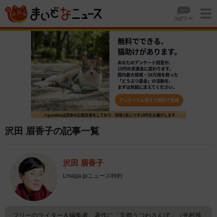
沢田 眉香子の記事一覧
沢田 眉香子
Lmaga.jpニュース特約
フリーのライター＆編集者。著作に「京都うつわさんぽ」（光村推