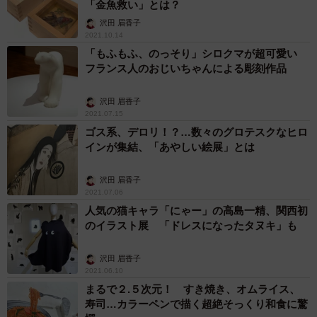
「金魚救い」とは？
沢田 眉香子
2021.10.14
「もふもふ、のっそり」シロクマが超可愛い
フランス人のおじいちゃんによる彫刻作品
沢田 眉香子
2021.07.15
ゴス系、デロリ！？…数々のグロテスクなヒロ
インが集結、「あやしい絵展」とは
沢田 眉香子
2021.07.06
人気の猫キャラ「にゃー」の高島一精、関西初
のイラスト展 「ドレスになったタヌキ」も
沢田 眉香子
2021.06.10
まるで２.５次元！ すき焼き、オムライス、
寿司…カラーペンで描く超絶そっくり和食に驚