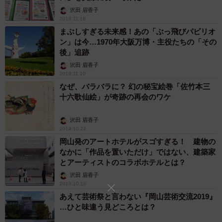
沢田 眉香子
2019.11.18
まぶしすぎる未来感！あの「ぶっ飛びパビリオ
ン」は今…1970年大阪万博・主役たちの「その
後」追跡
沢田 眉香子
2019.11.10
なぜ、バラバラに？ 幻の秘宝絵巻「佐竹本三
十六歌仙絵」が奇跡の再会のワケ
沢田 眉香子
2019.10.22
岡山発のアートホテルがスゴすぎる！ 建物の
なかに「作品を置いただけ」ではない、建築家
とアーティストのコラボホテルとは？
沢田 眉香子
2019.10.18
あえて芸術祭と言わない『岡山芸術交流2019』
…ひと味違う見どころとは？