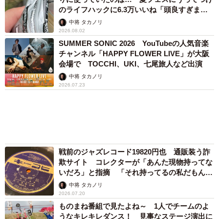
のライフハックに6.3万いいね「頭良すぎま
す」
中将 タカノリ
2026.08.02
SUMMER SONIC 2026 YouTubeの人気音楽
チャンネル「HAPPY FLOWER LIVE」が大阪
会場で TOCCHI、UKI、七尾旅人など出演
中将 タカノリ
2026.07.23
戦前のジャズレコード19820円也 通販装う詐
欺サイト コレクターが「あんた現物持ってな
いだろ」と指摘 「それ持ってるの私だもん」
と論破
中将 タカノリ
2026.07.20
ものまね番組で見たよね～ 1人でチームのよ
うなキレキレダンス！ 見事なステージ演出に