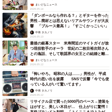
まいどなニュース
2026.05.14
「ダンボールなら作れる？」とギターを作った
男性→廃材とは思えないリアルサウンドが大反
響 「ブルース最高！」「すごくかっこいい」
中将 タカノリ
2026.05.13
最後の銀幕スター 米寿間近のマイトガイが放
つ現役歌手のオーラ 世紀の二枚目裕次郎さん
との逸話、そして歌謡界の女王との結婚と離婚
【徹子の部屋】
まいどなニュース
2026.05.12
「怖いやろ。 昭和の人は……」男性が、平成
時代の思い出を披露 SNSで反響「今でも使
っている人がいて驚いてます」
中将 タカノリ
2026.05.12
リサイクル店で買った5000円のベース→塗装を
はがすと、美しい木目が… 仕上がりに驚愕！
高級ブランドと判明 「よくここまでよみがえ