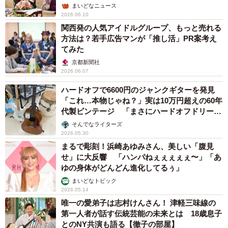
まいどなニュース
2026.06.10
関西発の人気アイドルグループ、もっと売れる
方法は？若手広告マンが「推し活」PR案考え
てみた
京都新聞社
2026.06.07
ハードオフで6600円のジャンクギターを発見
「これ…本物じゃね？」実は10万円超えの60年
代製ビンテージ 「まさにハードオフドリー
ム」
そんでなライターズ
2026.05.30
まるで彫刻！浜崎あゆみさん、美しい「腹見
せ」に大反響 「ハンパねぇぇぇぇぇ〜」「あ
ゆの身体がどんどん進化してるぅ」
まいどなトピック
2026.05.14
唯一の愛弟子は志村けんさん！ 津軽三味線の
第一人者が話す伝統芸能の未来とは 18歳息子
とのNY共演も語る【徹子の部屋】