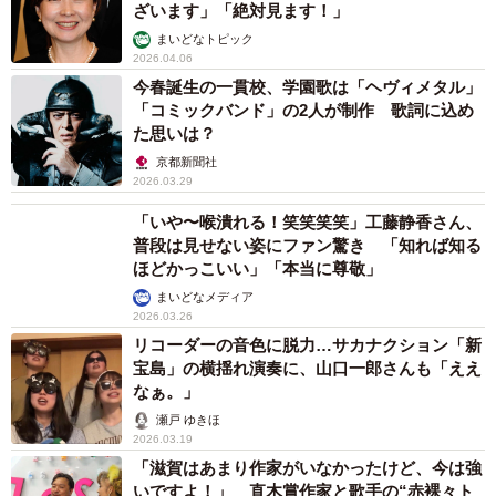
ざいます」「絶対見ます！」
まいどなトピック
2026.04.06
今春誕生の一貫校、学園歌は「ヘヴィメタル」
「コミックバンド」の2人が制作 歌詞に込め
た思いは？
京都新聞社
2026.03.29
「いや〜喉潰れる！笑笑笑笑」工藤静香さん、
普段は見せない姿にファン驚き 「知れば知る
ほどかっこいい」「本当に尊敬」
まいどなメディア
2026.03.26
リコーダーの音色に脱力…サカナクション「新
宝島」の横揺れ演奏に、山口一郎さんも「ええ
なぁ。」
瀬戸 ゆきほ
2026.03.19
「滋賀はあまり作家がいなかったけど、今は強
いですよ！」 直木賞作家と歌手の“赤裸々ト