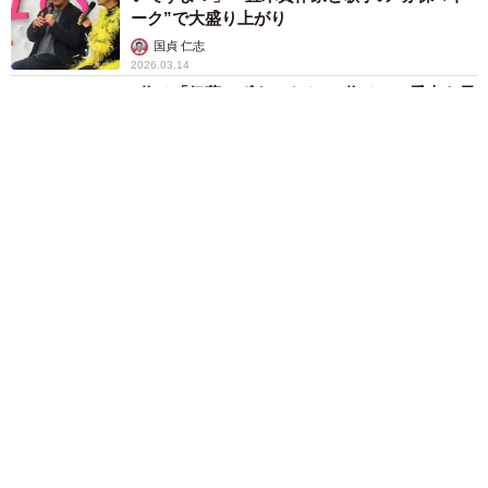
ーク”で大盛り上がり
国貞 仁志
2026.03.14
2位は「伊藤かずえ」さん、1位は？ 愛車を長
く大切に乗り続けていそうな有名人ランキング
まいどなニュース情報部
2026.03.08
aespa・ニンニン 透け感ゴージャスドレス姿
にファンうっとり
まいどなメディア
2026.03.03
「90年代のヴィジュアル系が好き」な高1 中
学生から収集して230枚に「発掘が楽しい」
「CDで聴く音楽は最高」
中将 タカノリ
2026.02.27
LUNA SEA真矢さん死去当日…メンバーが投稿