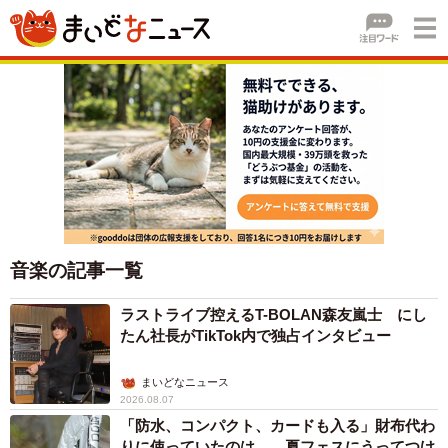
音楽の記事一覧
ラストライブ控えるT-BOLAN森友嵐士 にし
たん社長がTikTok内で独占インタビュー
まいどなニュース
2026.08.07
「防水、コンパクト、カードも入る」財布代わ
りに使っていたのは… 夏フェスにうってつけ