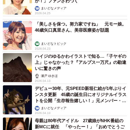
が！」ファンざわつく
まいどなメディア
2026.04.25
「美しさを保つ。努力家ですね」 元モー娘。
46歳矢口真里さん、美容医療姿が話題
まいどなトピック
2026.04.23
ハイジのゆるかわイラストで知る…「子ヤギの
上」じゃなかった？『アルプス一万尺』の勘違
いに驚きの声
瀬戸 ゆきほ
2026.04.13
デビュー30年、元SPEED新垣仁絵が1年ぶりイ
ンスタ更新 45歳の誕生日にオリジナルイラス
トを公開「生存報告嬉しい！」元メンバー・今
井絵理子も反応「やっぱり最高！」
まいどなメディア
2026.04.10
母親は80年代アイドル 27歳娘がNHK番組の
新MCに就任 「やったー！」「おめでとうご