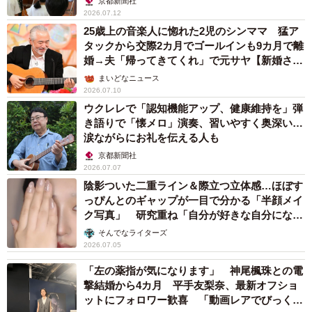
京都新聞社
2026.07.12
25歳上の音楽人に惚れた2児のシンママ 猛ア
タックから交際2カ月でゴールインも9カ月で離
婚→夫「帰ってきてくれ」で元サヤ【新婚さ
ん】
まいどなニュース
2026.07.10
ウクレレで「認知機能アップ、健康維持を」弾
き語りで「懐メロ」演奏、習いやすく奥深い…
涙ながらにお礼を伝える人も
京都新聞社
2026.07.07
陰影ついた二重ライン＆際立つ立体感…ほぼす
っぴんとのギャップが一目で分かる「半顔メイ
ク写真」 研究重ね「自分が好きな自分になれ
た」
そんでなライターズ
2026.07.05
「左の薬指が気になります」 神尾楓珠との電
撃結婚から4カ月 平手友梨奈、最新オフショ
ットにフォロワー歓喜 「動画レアでびっく