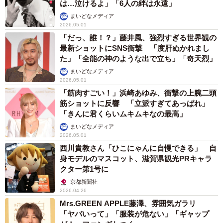
は…泣けるよ」「6人の絆は永遠」
まいどなメディア
2026.05.01
「だっ、誰！？」藤井風、強烈すぎる世界観の
最新ショットにSNS衝撃 「度肝ぬかれまし
た」「全能の神のような出で立ち」「奇天烈」
まいどなメディア
2026.05.01
「筋肉すごい！」浜崎あゆみ、衝撃の上腕二頭
筋ショットに反響 「立派すぎてあっぱれ」
「きんに君くらいムキムキなの最高」
まいどなメディア
2026.05.01
西川貴教さん「ひこにゃんに自慢できる」 自
身モデルのマスコット、滋賀県観光PRキャラ
クター第1号に
京都新聞社
2026.04.26
Mrs.GREEN APPLE藤澤、雰囲気ガラリ
「ヤバいって」「服装が危ない」「ギャップ