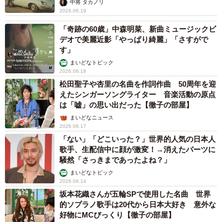
中将 タカノリ
2026.06.19
「奇跡の60歳」中森明菜、新曲ミュージックビ
デオで美麗近影「やっぱり綺麗」「さすがで
す」
まいどなトピック
2026.06.18
松田聖子や杏里の名曲を作詞作曲 50周年を迎
えたシンガーソングライター 音楽活動の原点
は「嘘」の思い出だった【徹子の部屋】
まいどなニュース
2026.06.17
「ない」「どこいった？」世界的人気の日本人
歌手、生配信中に顔が激変！→消えたパーツに
騒然「さっきまであったよね？」
まいどなトピック
2026.06.14
坂本花織さんが五輪SPで使用した名曲 世界
的ソプラノ歌手は20代から日本大好き 意外な
好物にMCびっくり【徹子の部屋】