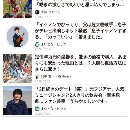
「動きの激しさで3人かと思い込んでしまう…
すごいな」
中将 タカノリ
2026.07.19
「イケメンでびっくり」父は超大物歌手…息子
がテレビ出演しネット騒然「息子イケメンすぎ
る」「カッコいい」「驚きました」
まいどなトピック
2026.07.17
定価40万円の楽器を、驚きの価格で購入 あま
りにも安かった理由とは…？大胆な復活方法に
さらに驚き！
竹中 友一（RinToris）
2026.07.16
「2日続きのデート（笑）」元フジアナ、人気
ミュージシャンと2人きりの飲み会→宝塚観
劇…ファン羨望「うらやましいです」
まいどなトピック
2026.07.15