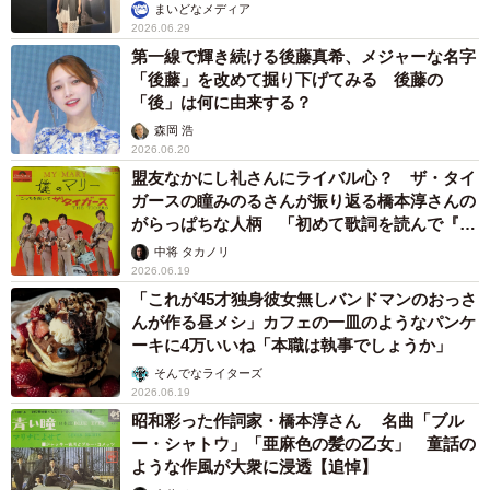
り！」「雰囲気変わりましたね」
まいどなメディア
2026.06.29
第一線で輝き続ける後藤真希、メジャーな名字
「後藤」を改めて掘り下げてみる 後藤の
「後」は何に由来する？
森岡 浩
2026.06.20
盟友なかにし礼さんにライバル心？ ザ・タイ
ガースの瞳みのるさんが振り返る橋本淳さんの
がらっぱちな人柄 「初めて歌詞を読んで『な
んて少女趣味なんだ』と驚きました」
中将 タカノリ
2026.06.19
「これが45才独身彼女無しバンドマンのおっさ
んが作る昼メシ」カフェの一皿のようなパンケ
ーキに4万いいね「本職は執事でしょうか」
そんでなライターズ
2026.06.19
昭和彩った作詞家・橋本淳さん 名曲「ブル
ー・シャトウ」「亜麻色の髪の乙女」 童話の
ような作風が大衆に浸透【追悼】