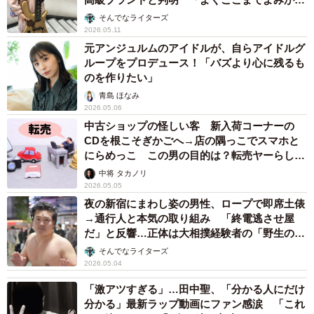
らせた」
そんでなライターズ
2026.05.11
元アンジュルムのアイドルが、自らアイドルグ
ループをプロデュース！「バズより心に残るも
のを作りたい」
青島 ほなみ
2026.05.06
中古ショップの怪しい客 新入荷コーナーの
CDを根こそぎかごへ→店の隅っこでスマホと
にらめっこ この男の目的は？転売ヤーらしき
振る舞いに不快感
中将 タカノリ
2026.05.05
夜の新宿にまわし姿の男性、ロープで即席土俵
→通行人と本気の取り組み 「終電逃させ屋
だ」と反響…正体は大相撲経験者の「野生の力
士」
そんでなライターズ
2026.05.04
「激アツすぎる」…田中聖、「分かる人にだけ
分かる」最新ラップ動画にファン感涙 「これ