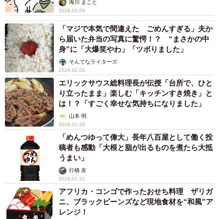
海川 まこと
2026.02.06
「マジで本気で間違えた ごめんすぎる」夫か
ら届いた弁当の写真に驚愕！？ “まさかの中
身”に「大爆笑やわ」「ツボりました」
そんでなライターズ
2026.02.03
エリックサウス総料理長が伝授「台所で、ひと
り立ったまま」楽しむ「キッチンすき焼き」と
は！？「すごく幸せな気持ちになりました」
山本 明
2026.01.26
「めんつゆって偉大」長年八百屋として働く投
稿者も感動「大根と脂が出るものを煮たら大抵
うまい」
行橋 友
2026.01.21
アフリカ・コンゴで作ったおせち料理 ザリガ
ニ、ブラックビーンズなど現地食材を“和風”ア
レンジ！