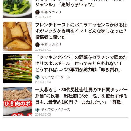
ジャンル」「絶対うまいヤツ」
中将 タカノリ
2026.07.02
フレンチトーストにバニラエッセンスかけるは
ずがマツタケ香料をイン！どんな味になった？
投稿者に聞いた
中将 タカノリ
2026.07.01
「クッキングパパ」の野菜をゼラチンで固めた
クリスタルボール 作ってみたら外れない！
どうすれば…パパ軍団が総力戦「叩き割れ」
そんでなライターズ
2026.06.24
一人暮らし・30代男性会社員の“5日間タッパー
弁当”に反響 出社前に5分、包丁を使わず作る
日も…最安約160円で「まねしたい」「尊敬」
そんでなライターズ
2026.06.05