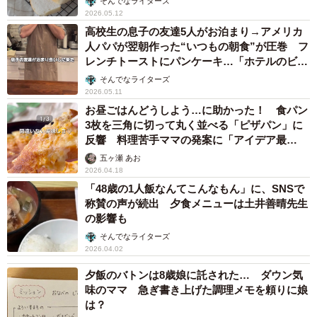
そんでなライターズ
2026.05.12
高校生の息子の友達5人がお泊まり→アメリカ
人パパが翌朝作った“いつもの朝食”が圧巻 フ
レンチトーストにパンケーキ…「ホテルのビュ
ッフェみたい」
そんでなライターズ
2026.05.11
お昼ごはんどうしよう…に助かった！ 食パン
3枚を三角に切って丸く並べる「ピザパン」に
反響 料理苦手ママの発案に「アイデア最
高！」
五ヶ瀬 あお
2026.04.18
「48歳の1人飯なんてこんなもん」に、SNSで
称賛の声が続出 夕食メニューは土井善晴先生
の影響も
そんでなライターズ
2026.04.02
夕飯のバトンは8歳娘に託された… ダウン気
味のママ 急ぎ書き上げた調理メモを頼りに娘
は？