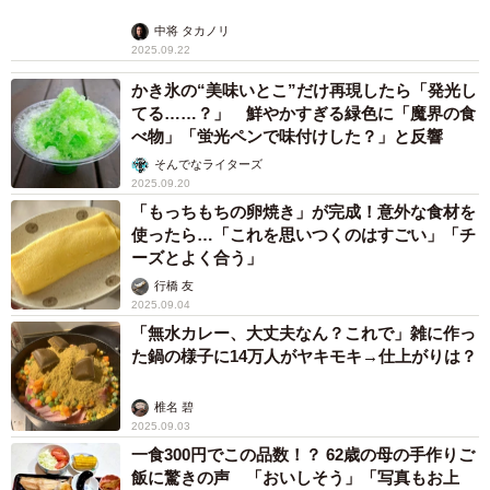
中将 タカノリ
2025.09.22
かき氷の“美味いとこ”だけ再現したら「発光し
てる……？」 鮮やかすぎる緑色に「魔界の食
べ物」「蛍光ペンで味付けした？」と反響
そんでなライターズ
2025.09.20
「もっちもちの卵焼き」が完成！意外な食材を
使ったら…「これを思いつくのはすごい」「チ
ーズとよく合う」
行橋 友
2025.09.04
「無水カレー、大丈夫なん？これで」雑に作っ
た鍋の様子に14万人がヤキモキ→仕上がりは？
椎名 碧
2025.09.03
一食300円でこの品数！？ 62歳の母の手作りご
飯に驚きの声 「おいしそう」「写真もお上