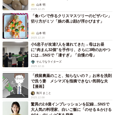
山本 明
2025.12.25
「食パンで作るクリスマスツリーのピザパン」
切り方がミソ「娘の喜ぶ顔が浮かびます」
山本 明
2025.12.16
小5息子が友達7人を連れてきた→母はお昼
に“肉まん32個”を手作り、さらに3時のおやつ
には…SNSで「凄すぎ」「自慢の母」
そんでなライターズ
2025.12.11
「残留農薬のこと、知らないの？」お米を洗剤
で洗う妻 メシマズを指摘できない気弱な夫
【漫画】
海川 まこと
2025.12.08
驚異の2.6億インプレッションを記録…SNSで
大人気の料理家、白いご飯に「のせる＆かける
だけ」のレシピ本を発売