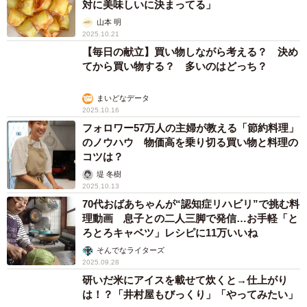
対に美味しいに決まってる」
山本 明
2025.10.21
【毎日の献立】買い物しながら考える？ 決め
てから買い物する？ 多いのはどっち？
まいどなデータ
2025.10.16
フォロワー57万人の主婦が教える「節約料理」
のノウハウ 物価高を乗り切る買い物と料理の
コツは？
堤 冬樹
2025.10.13
70代おばあちゃんが“認知症リハビリ”で挑む料
理動画 息子との二人三脚で発信…お手軽「と
ろとろキャベツ」レシピに11万いいね
そんでなライターズ
2025.09.28
研いだ米にアイスを載せて炊くと→仕上がり
は！？「井村屋もびっくり」「やってみたい」