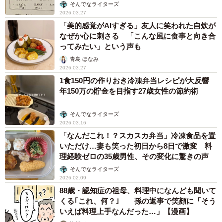
そんでなライターズ
2026.03.27
「美的感覚がAIすぎる」友人に笑われた自炊が
なぜか心に刺さる 「こんな風に食事と向き合
ってみたい」という声も
青島 ほなみ
2026.03.27
1食150円の作りおき冷凍弁当レシピが大反響
年150万の貯金を目指す27歳女性の節約術
そんでなライターズ
2026.03.16
「なんだこれ！？スカスカ弁当」冷凍食品を置
いただけ…妻も笑った初日から8日で激変 料
理経験ゼロの35歳男性、その変化に驚きの声
そんでなライターズ
2026.02.09
88歳・認知症の祖母、料理中になんども聞いて
くる｢これ、何？｣ 孫の返事で笑顔に「そう
いえば料理上手なんだった…」【漫画】