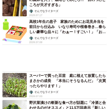
ころが天才すぎる」
そんでなライターズ
2026.07.17
高校1年生の息子 家族のためにお花見弁当を
前日から仕込み いなり寿司や桜春巻き…春ら
しい豪華な品々に「わぁー！すごい！」「お店
みたい」
そんでなライターズ
2026.07.08
スーパーで買った豆苗 庭に植えて放置したら
まさかの成長 「本当にそうなるんだ」「次買
ったらやります！」
そんでなライターズ
2026.07.03
野沢菜漬けの斬新な食べ方が話題に「冷酒と合
わせるのがオススメ」と11.5万回表示「新しい