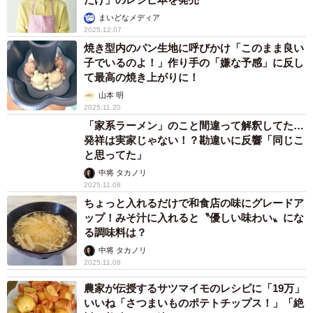
まいどなメディア
2025.12.07
焼き型内のパン生地に呼びかけ「このまま良い
子でいるのよ！」作り手の「嫌な予感」に反し
て最高の焼き上がりに！
山本 明
2025.11.20
「家系ラーメン」のこと間違って解釈してた…
発祥は実家じゃない！？勘違いに反響「同じこ
と思ってた」
中将 タカノリ
2025.11.08
ちょっと入れるだけで和食店の味にグレードア
ップ！みそ汁に入れると〝優しい味わい〟にな
る調味料は？
中将 タカノリ
2025.11.08
農家が伝授するサツマイモのレシピに「19万」
いいね「さつまいものポテトチップス！」「絶