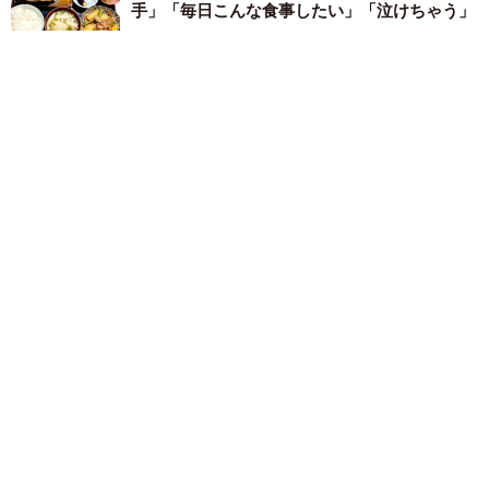
手」「毎日こんな食事したい」「泣けちゃう」
梨木 香奈
2025.09.02
冷凍コーンにササミをぽん…“味付けなし・手
間ゼロ”の弁当に3万超いいね 投稿者いわく
「準備が面倒になって…」
そんでなライターズ
2025.08.30
「シーチキンのＬってサイズじゃないの？」実
は…はごろもフーズに聞いた「全部マグロだと
思ってた！」
太田 浩子
2025.08.19
晩酌女子のおおざっぱな背徳メシ動画に「惚れ
るわ」「ロピアのウインナー最高」「つまみの
魔術師や〜」
かわた まい
2025.08.19
オムレツのケチャップアートが凄すぎる！独学
で8年間、589回描き続けた情熱の成果