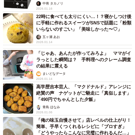
中将 タカノリ
2026.01.16
22時に食べても太りにくい…！？寝かしつけ後
に手軽に作れるスイーツがSNSで話題に「粉類
いらないのすごい」「美味しかった〜♡」
五ヶ瀬 あお
2026.01.14
「じゃあ、あんたが作ってみろよ」 ママがイ
ラっとした瞬間は？ 手料理へのクレーム調査
の結果に震える
まいどなデータ
2026.01.14
高学歴吉本芸人、「マクドナルド」アレンジに
絶賛の声 ナゲットがご馳走に「真似します」
「490円でちゃんとした夕飯」
青島 ほなみ
2026.01.06
「俺の味玉自慢させて」店レベルの仕上がり！
簡単、手早くつくれるレシピに「プロすぎ」
「どうやったらこんなに完璧に作れるんだ…」