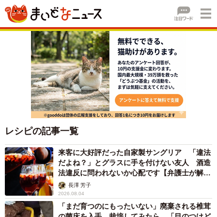
レシピの記事一覧
来客に大好評だった自家製サングリア 「違法
だよね？」とグラスに手を付けない友人 酒造
法違反に問われないか心配です【弁護士が解
説】
長澤 芳子
2026.08.04
「まだ育つのにもったいない」廃棄される椎茸
の菌床を入手、栽培してみたら…「目のつけど