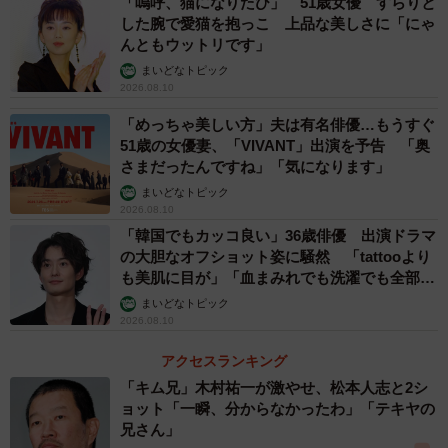
「嗚呼、猫になりたひ」 51歳女優 すらりと
した腕で愛猫を抱っこ 上品な美しさに「にゃ
んともウットリです」
まいどなトピック
2026.08.10
「めっちゃ美しい方」夫は有名俳優…もうすぐ
51歳の女優妻、「VIVANT」出演を予告 「奥
さまだったんですね」「気になります」
まいどなトピック
2026.08.10
「韓国でもカッコ良い」36歳俳優 出演ドラマ
の大胆なオフショット姿に騒然 「tattooより
も美肌に目が」「血まみれでも洗濯でも全部か
っこいい」
まいどなトピック
2026.08.10
アクセスランキング
「キム兄」木村祐一が激やせ、松本人志と2シ
ョット「一瞬、分からなかったわ」「テキヤの
兄さん」