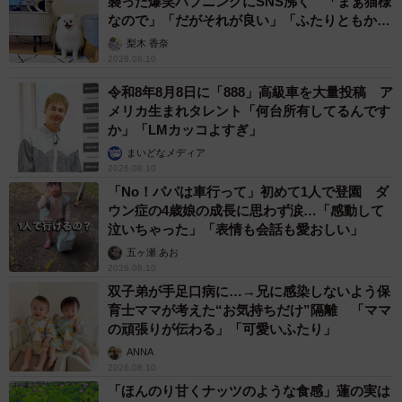
襲った爆笑ハプニングにSNS沸く 「まぁ猫様
なので」「だがそれが良い」「ふたりともかわ
いいね」
梨木 香奈
2026.08.10
令和8年8月8日に「888」高級車を大量投稿 ア
メリカ生まれタレント「何台所有してるんです
か」「LMカッコよすぎ」
まいどなメディア
2026.08.10
「No！パパは車行って」初めて1人で登園 ダ
ウン症の4歳娘の成長に思わず涙…「感動して
泣いちゃった」「表情も会話も愛おしい」
五ヶ瀬 あお
2026.08.10
双子弟が手足口病に…→兄に感染しないよう保
育士ママが考えた“お気持ちだけ”隔離 「ママ
の頑張りが伝わる」「可愛いふたり」
ANNA
2026.08.10
「ほんのり甘くナッツのような食感」蓮の実は