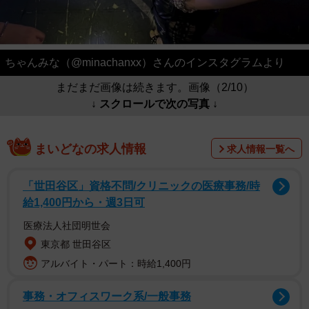
ちゃんみな（@minachanxx）さんのインスタグラムより
まだまだ画像は続きます。画像（2/10）
↓ スクロールで次の写真 ↓
まいどなの求人情報
求人情報一覧へ
「世田谷区」資格不問/クリニックの医療事務/時
給1,400円から・週3日可
医療法人社団明世会
東京都 世田谷区
アルバイト・パート：時給1,400円
事務・オフィスワーク系/一般事務