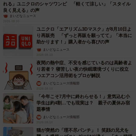
れる」ユニクロのシャツワンピ 「軽くて涼しい」「スタイル
良く見える」の声
まいどなニュース
2026.08.10
ユニクロ「エアリズム3Dマスク」が8月10日よ
り再販売 「ずっと再販を願ってて」「本当に
助かります！」購入者から喜びの声
まいどなニュース
2026.08.10
夜間の熱中症、不安を感じているのは高齢者よ
り若者？ 寝苦しい夜の快眠環境づくりに役立
つエアコン活用術をプロが解説
まいどなニュース情報部
2026.08.10
「今年こそ7月中に終わらせる！」意気込む小
学生は約4割…でも現実は？ 親子の夏休み宿
題事情
まいどなニュース情報部
2026.08.10
猫が突然の「理不尽パンチ」！ 笑顔の兄犬を