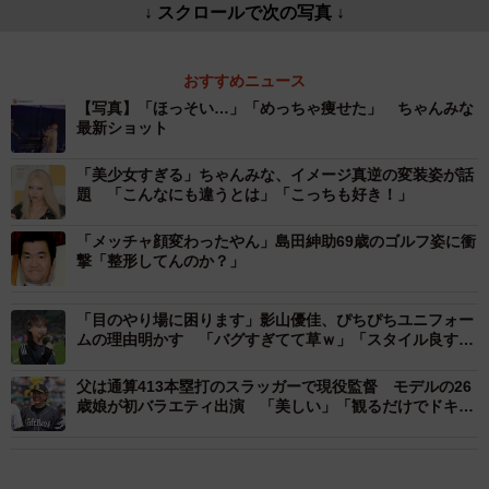
↓ スクロールで次の写真 ↓
おすすめニュース
【写真】「ほっそい…」「めっちゃ痩せた」 ちゃんみな
最新ショット
「美少女すぎる」ちゃんみな、イメージ真逆の変装姿が話
題 「こんなにも違うとは」「こっちも好き！」
「メッチャ顔変わったやん」島田紳助69歳のゴルフ姿に衝
撃「整形してんのか？」
「目のやり場に困ります」影山優佳、ぴちぴちユニフォー
ムの理由明かす 「バグすぎてて草ｗ」「スタイル良す
ぎ」
父は通算413本塁打のスラッガーで現役監督 モデルの26
歳娘が初バラエティ出演 「美しい」「観るだけでドキド
キしそう」