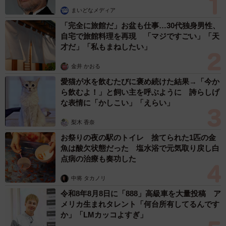
まいどなメディア
「完全に旅館だ」お盆も仕事…30代独身男性、
自宅で旅館料理を再現 「マジですごい」「天
才だ」「私もまねしたい」
金井 かおる
愛猫が水を飲むたびに褒め続けた結果→「今か
ら飲むよ！」と飼い主を呼ぶように 誇らしげ
な表情に「かしこい」「えらい」
梨木 香奈
お祭りの夜の駅のトイレ 捨てられた1匹の金
魚は酸欠状態だった 塩水浴で元気取り戻し白
点病の治療も奏功した
中将 タカノリ
令和8年8月8日に「888」高級車を大量投稿 ア
メリカ生まれタレント「何台所有してるんです
か」「LMカッコよすぎ」