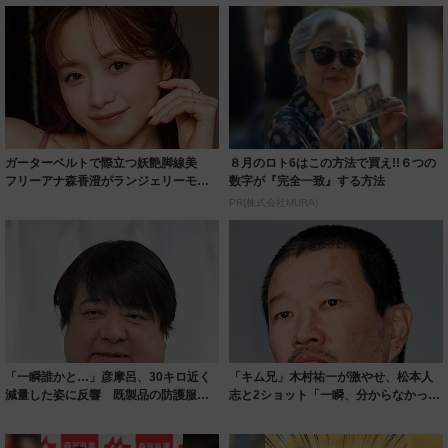
ガーターベルトで際立つ妖艶脚線美
８月のロト6はこの方法で買え!!６つの
フリーアナ森香澄がランジェリーモデ
数字が『完全一致』する方法
ルに ｢PE...
PR(株式会社MURA)
「一瞬誰かと…」彦摩呂、30キロ近く
「キム兄」木村祐一が激やせ、松本人
減量した姿に反響 既製品の防護服が
志と2ショット「一瞬、分からなかった
着られると...
わ」「テキ...