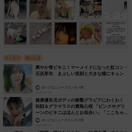
エンタメ
気になる
爽やか青ビキニ！マーメイドになった虹コン・
石浜芽衣 まぶしい笑顔と大きな瞳にキュン
まいどなニュースエンタメ部
2026.08.10
健康優良児ボディの衝撃グラビアにわくわく
幼顔＆グラマラスの豊島心桜 「ピンクやグリ
ーンのビキニはほんとお似合い」「ここちゃん
天使 また可愛くなった」
まいどなニュースエンタメ部
2026.08.10