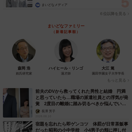
まいどなメディア
６位以降を見る
まいどなファミリー
（新着記事順）
森岡 浩
ハイヒール・リンゴ
大江 篤
姓氏研究家
漫才師
園田学園女子大学学長
もっと見る
前夫のDVから救ってくれた男性と結婚 円満
と思っていたら…職場の派遣社員との浮気が発
覚 2度目の離婚に踏み切るべきか悩んでいま
す【夫婦関係修復カウンセラーが解説】
長澤 芳子
2026.08.10
宿題を忘れたら即ゲンコツ 体罰が日常茶飯事
だった昭和の小中学校 小4男子の頬に押し付