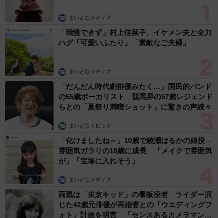
まいどなメディア
「我慢できず」村上佳菜子、イケメン夫と全力
ハグ「可愛いふたり」「素敵なご夫婦」
まいどなメディア
「だんだん時代劇俳優みたく…」国民的バンド
の55歳ボーカリスト 競馬界の57歳レジェンド
らとの「夏祭り満喫ショット」に驚きの声続々
まいどなトピック
「化けましたね～」10歳で綾瀬はるかの娘役→
雰囲気ガラリの18歳に成長 「メイクで雰囲気
が」「宝塚に入れそう」
まいどなメディア
両親は「東京キッド」の看板役者 ライダー演
じた42歳元俳優が再婚妻との「ウエディングフ
ォト」計画を明言 「センスあるカメラマン求