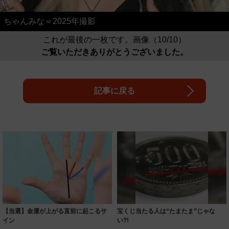
ちゃんみな＝2025年撮影
これが最後の一枚です。画像（10/10）
ご覧いただきありがとうございました。
記事に戻る
【当選】金運が上がる直前に起こるサ
宝くじ当たる人は“たまたま”じゃな
イン
い?!