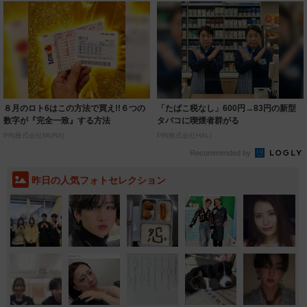
８月のロト6はこの方法で買え!!６つの
「たばこ税なし」600円→83円の新型
数字が『完全一致』する方法
タバコに喫煙者群がる
PR(株式会社MURA)
PR(株式会社HAL)
Recommended by
昨日の人気フォトセレクション