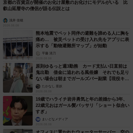
京都の百貨店が開催のお化け屋敷のお化けにモデルがいる 比
叡山延暦寺の僧侶が語る伝説とは
浅井 佳穂
2026.08.08
熊本地震でペット同伴の避難を諦める人に胸を
痛め… 被災ペットの受け入れ先をアプリに表
示する「動物避難所マップ」が始動
平藤 清刀
2026.08.08
原則ゆるっと週3勤務 カード支払い日直前は
鬼出勤 借金に追われる風俗嬢 それでも足り
ない場合は朝までガールズバー副業【現役キャ
ストに取材】
たかなし 亜妖
2026.08.08
19歳でハライチ岩井勇気と年の差婚から3年、
22歳元おはガール髪バッサリ「ショート似合い
すぎ」
まいどなメディア
2026.08.08
オフィスに置かれたウォーターサーバー 空の