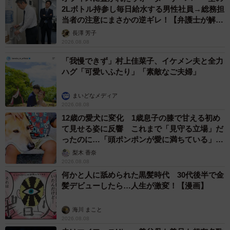
2Lボトル持参し毎日給水する男性社員→総務担
当者の注意にまさかの逆ギレ！【弁護士が解
説】
長澤 芳子
2026.08.08
「我慢できず」村上佳菜子、イケメン夫と全力
ハグ「可愛いふたり」「素敵なご夫婦」
まいどなメディア
2026.08.08
12歳の愛犬に変化 1歳息子の膝で甘える初め
て見せる姿に反響 これまで「見守る立場」だ
ったのに…「頭ポンポンが愛に満ちている」
「尊…」
梨木 香奈
2026.08.08
何かと人に舐められた黒髪時代 30代後半で金
髪デビューしたら…人生が激変！【漫画】
海川 まこと
2026.08.08