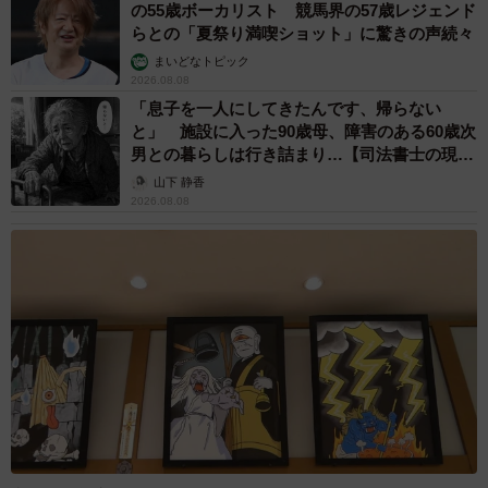
の55歳ボーカリスト 競馬界の57歳レジェンド
らとの「夏祭り満喫ショット」に驚きの声続々
まいどなトピック
2026.08.08
「息子を一人にしてきたんです、帰らない
と」 施設に入った90歳母、障害のある60歳次
男との暮らしは行き詰まり…【司法書士の現場
から】
山下 静香
2026.08.08