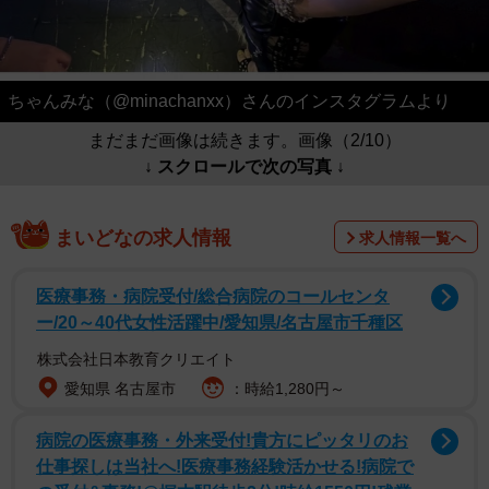
ちゃんみな（@minachanxx）さんのインスタグラムより
まだまだ画像は続きます。画像（2/10）
↓ スクロールで次の写真 ↓
まいどなの求人情報
求人情報一覧へ
医療事務・病院受付/総合病院のコールセンタ
ー/20～40代女性活躍中/愛知県/名古屋市千種区
株式会社日本教育クリエイト
愛知県 名古屋市
：時給1,280円～
病院の医療事務・外来受付!貴方にピッタリのお
仕事探しは当社へ!医療事務経験活かせる!病院で