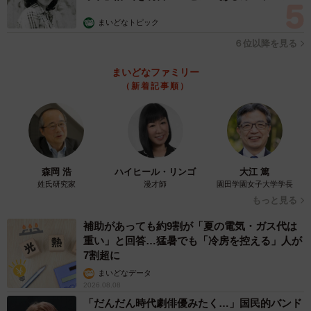
む」
まいどなトピック
６位以降を見る
まいどなファミリー
（新着記事順）
森岡 浩
ハイヒール・リンゴ
大江 篤
姓氏研究家
漫才師
園田学園女子大学学長
もっと見る
補助があっても約9割が「夏の電気・ガス代は
重い」と回答…猛暑でも「冷房を控える」人が
7割超に
まいどなデータ
2026.08.08
「だんだん時代劇俳優みたく…」国民的バンド