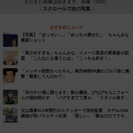
まだまだ画像は続きます。画像（3/10）
↓ スクロールで次の写真 ↓
おすすめニュース
【写真】「ほっそい…」「めっちゃ痩せた」 ちゃんみな
最新ショット
「美少女すぎる」ちゃんみな、イメージ真逆の変装姿が話
題 「こんなにも違うとは」「こっちも好き！」
「メッチャ顔変わったやん」島田紳助69歳のゴルフ姿に衝
撃「整形してんのか？」
「目のやり場に困ります」影山優佳、ぴちぴちユニフォー
ムの理由明かす 「バグすぎてて草ｗ」「スタイル良す
ぎ」
父は通算413本塁打のスラッガーで現役監督 モデルの26
歳娘が初バラエティ出演 「美しい」「観るだけでドキド
キしそう」