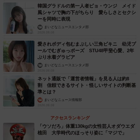
韓国グラドルの第一人者ピョ・ウンジ メイド
風シャツで胸の下がちらり 愛らしさとセクシ
ーを同時に表現
まいどなニュースエンタメ部
2026.08.08
愛されボディ包むまぶしい三角ビキニ 幼児プ
ールでむぎゅっポーズ STU48甲斐心愛、2年
ぶり水着グラビア
まいどなニュースエンタメ部
2026.08.08
ネット通販で「運営者情報」を見る人は約8
割 信頼できるサイト・怪しいサイトの判断基
準とは？
まいどなニュース情報部
2026.08.08
アクセスランキング
「ウソだろ」体重130kgの女性芸人オダウエダ
植田 大学時代のほっそり姿に「マジで」