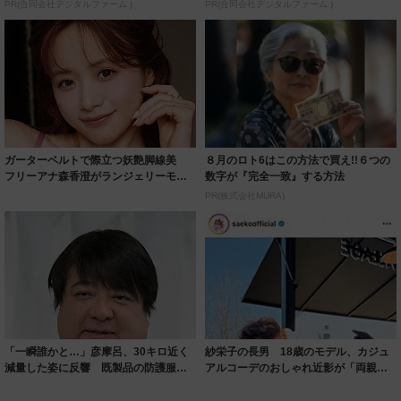
PR(合同会社デジタルファーム )
PR(合同会社デジタルファーム )
ガーターベルトで際立つ妖艶脚線美
８月のロト6はこの方法で買え!!６つの
フリーアナ森香澄がランジェリーモデ
数字が『完全一致』する方法
ルに ｢PE...
PR(株式会社MURA)
「一瞬誰かと…」彦摩呂、30キロ近く
紗栄子の長男 18歳のモデル、カジュ
減量した姿に反響 既製品の防護服が
アルコーデのおしゃれ近影が「両親の
着られると...
いいとこ取...