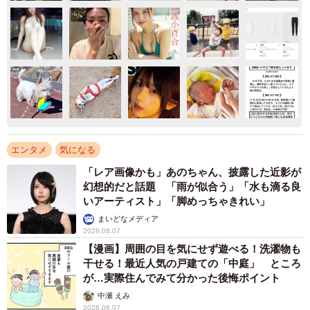
エンタメ
気になる
「レア画像かも」あのちゃん、披露した近影が
幻想的だと話題 「雨が似合う」「水も滴る良
いアーティスト」「脚めっちゃきれい」
まいどなメディア
2026.08.07
【漫画】周囲の目を気にせず遊べる！洗濯物も
干せる！最近人気の戸建ての「中庭」 ところ
が…実際住んでみて分かった後悔ポイント
中瀬 えみ
2026.08.07