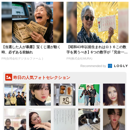
【当選した人が暴露】宝くじ運が動く
【昭和43年以前生まれはロト６この数
時、必ずある前触れ
字を買うべき】6つの数字が「完全一
致」する方...
PR(合同会社デジタルファーム )
PR(株式会社MURA)
Recommended by
昨日の人気フォトセレクション