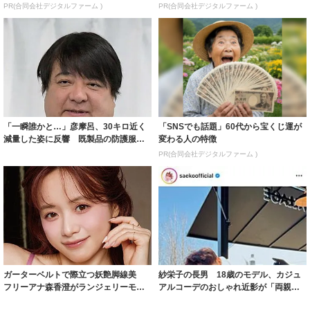
PR(合同会社デジタルファーム )
PR(合同会社デジタルファーム )
「一瞬誰かと…」彦摩呂、30キロ近く
「SNSでも話題」60代から宝くじ運が
減量した姿に反響 既製品の防護服が
変わる人の特徴
着られると...
PR(合同会社デジタルファーム )
ガーターベルトで際立つ妖艶脚線美
紗栄子の長男 18歳のモデル、カジュ
フリーアナ森香澄がランジェリーモデ
アルコーデのおしゃれ近影が「両親の
ルに ｢PE...
いいとこ取...