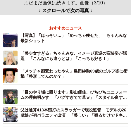
まだまだ画像は続きます。画像（3/10）
↓ スクロールで次の写真 ↓
おすすめニュース
【写真】「ほっそい…」「めっちゃ痩せた」 ちゃんみな
最新ショット
「美少女すぎる」ちゃんみな、イメージ真逆の変装姿が話
題 「こんなにも違うとは」「こっちも好き！」
「メッチャ顔変わったやん」島田紳助69歳のゴルフ姿に衝
撃「整形してんのか？」
「目のやり場に困ります」影山優佳、ぴちぴちユニフォー
ムの理由明かす 「バグすぎてて草ｗ」「スタイル良す
ぎ」
父は通算413本塁打のスラッガーで現役監督 モデルの26
歳娘が初バラエティ出演 「美しい」「観るだけでドキド
キしそう」