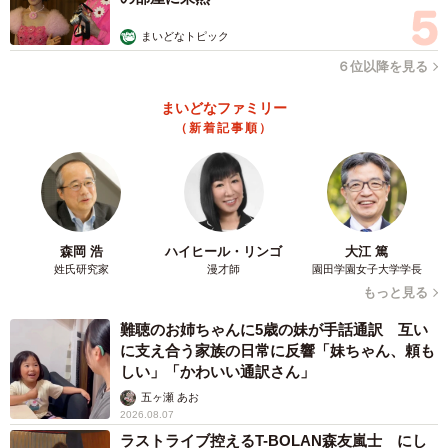
まいどなトピック
６位以降を見る
まいどなファミリー
（新着記事順）
森岡 浩
ハイヒール・リンゴ
大江 篤
姓氏研究家
漫才師
園田学園女子大学学長
もっと見る
難聴のお姉ちゃんに5歳の妹が手話通訳 互い
に支え合う家族の日常に反響「妹ちゃん、頼も
しい」「かわいい通訳さん」
五ヶ瀬 あお
2026.08.07
ラストライブ控えるT-BOLAN森友嵐士 にし