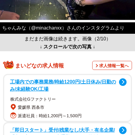
ちゃんみな（@minachanxx）さんのインスタグラムより
まだまだ画像は続きます。画像（2/10）
↓ スクロールで次の写真 ↓
まいどなの求人情報
求人情報一覧へ
工場内での事務業務/時給1200円/土日休み/日勤の
み/未経験OK/工場
株式会社Gファクトリー
愛媛県 西条市
派遣社員：時給1,200円～1,500円
「即日スタート」受付/残業なし/大手・有名企業/