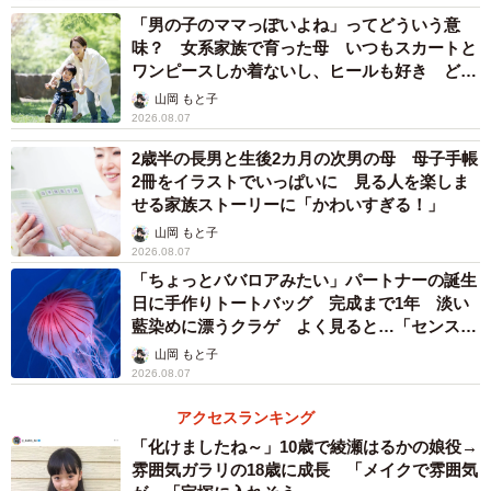
「男の子のママっぽいよね」ってどういう意
味？ 女系家族で育った母 いつもスカートと
ワンピースしか着ないし、ヒールも好き どの
へんが…
山岡 もと子
2026.08.07
2歳半の長男と生後2カ月の次男の母 母子手帳
2冊をイラストでいっぱいに 見る人を楽しま
せる家族ストーリーに「かわいすぎる！」
山岡 もと子
2026.08.07
「ちょっとババロアみたい」パートナーの誕生
日に手作りトートバッグ 完成まで1年 淡い
藍染めに漂うクラゲ よく見ると…「センスす
ごい」
山岡 もと子
2026.08.07
アクセスランキング
「化けましたね～」10歳で綾瀬はるかの娘役→
雰囲気ガラリの18歳に成長 「メイクで雰囲気