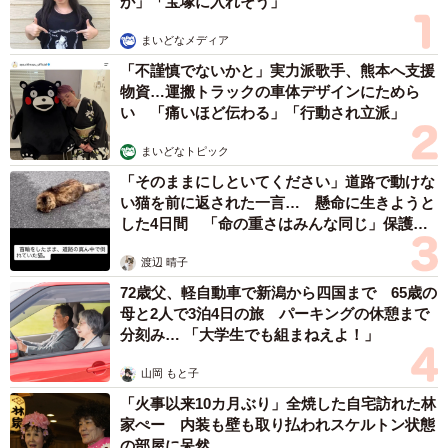
が」「宝塚に入れそう」
まいどなメディア
「不謹慎でないかと」実力派歌手、熊本へ支援
物資…運搬トラックの車体デザインにためら
い 「痛いほど伝わる」「行動され立派」
まいどなトピック
「そのままにしといてください」道路で動けな
い猫を前に返された一言… 懸命に生きようと
した4日間 「命の重さはみんな同じ」保護団
体代表の訴え
渡辺 晴子
72歳父、軽自動車で新潟から四国まで 65歳の
母と2人で3泊4日の旅 パーキングの休憩まで
分刻み… 「大学生でも組まねえよ！」
山岡 もと子
「火事以来10カ月ぶり」全焼した自宅訪れた林
家ぺー 内装も壁も取り払われスケルトン状態
の部屋に呆然