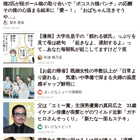
猫2匹が段ボール箱の取り合いで「ポコスカ猫パンチ」の応酬
その後の心温まる結末に「愛～！」「おばちゃん泣きそう
や…」
梨木 香奈
2026.08.07
【漫画】大学生息子の「頼れる彼氏」っぷりを
見て母は絶句 「起きなよ、遅刻するよ」っ
て…あなた毎朝私が起こしてますけど？笑
松波 穂乃圭
2026.08.07
【お盆の帰省】既婚女性の半数以上が「日常よ
り疲れる」 気遣いや準備で深まる夫婦の温度
感ギャップ鮮明に
まいどなニュース情報部
2026.08.07
父は「エミー賞」主演男優賞の真田広之 31歳
イケメン俳優が長髪ヒゲのワイルド近影「ガチ
ヒロさんそっくり」「新たな一面もステキ」
まいどなトピック
2026.08.07