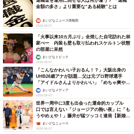
退職金を運用に回せる人は何が違う？ 「退職
金額の多さ」より重要な“ある経験”とは
まいどなニュース情報部
2026.08.07
「火事以来10カ月ぶり」全焼した自宅訪れた林
家ぺー 内装も壁も取り払われスケルトン状態
の部屋に呆然
まいどなトピック
2026.08.07
「こんなかわいい子おるん！？」大阪出身の
UHB26歳アナが話題…父は元プロ野球選手
「アイドルさんよりかわいい」「めちゃ爽や
か」
まいどなメディア
2026.08.07
世界一周中に3度も出会った運命的カップル
口では言えない「ジョージアの熱い夜」に「も
うやめぇや！」藤井が猛ツッコミ連発【新婚さ
ん】
まいどなニュース
2026.08.07