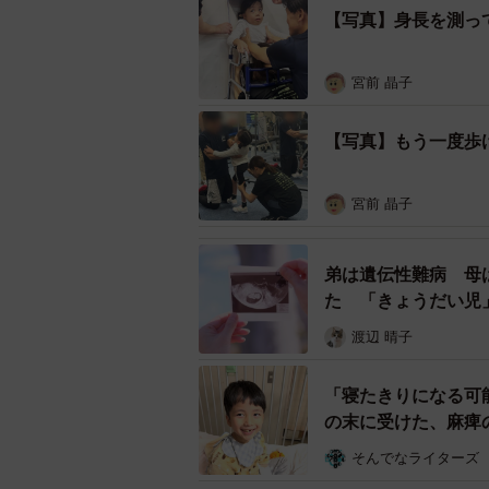
【写真】身長を測っ
宮前 晶子
【写真】もう一度歩
宮前 晶子
弟は遺伝性難病 母
た 「きょうだい児
TOYP2026準グランプリの発表直後。「
渡辺 晴子
最年少ファイナリストに選ばれ
「寝たきりになる可
ビジネスや医療、環境、国際協力、
の末に受けた、麻痺
た若者（＝すごい若者）を発掘し、
そんでなライターズ
TOYP（※1）。