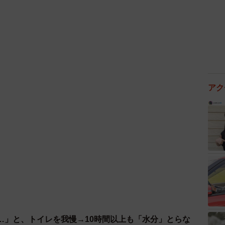
かったそうで、りおなちゃんママは、「世の中には使命
り組んでいる人がいっぱいいらっしゃいます。そんな人
どうかな？まだ難しいんじゃないかな？」と迷いもあっ
アク
ーするかしないか、一瞬迷ったけど、自分が思ってるこ
た」と挑戦を決意。普段からSNSや取材を通して自分の
制度に対して気持ちを表明することには重みを感じたそ
入したエントリーシートでの書類審査、審査委員や一般
に進む知らせを受けたのは5月初旬。
の助けがあって、ここまで来ているので、まわりの人へ
。
…」と、トイレを我慢→10時間以上も「水分」とらな