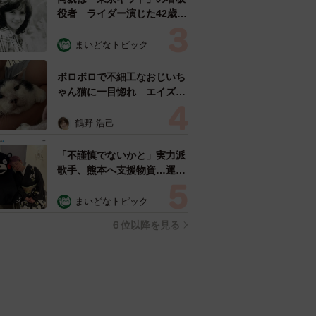
役者 ライダー演じた42歳元
俳優が再婚妻との「ウエディ
ングフォト」計画を明言
まいどなトピック
「センスあるカメラマン求
む」
ボロボロで不細工なおじいち
ゃん猫に一目惚れ エイズだ
し手がかかるけど…おうちで
暮らすと「おじ猫」だって可
鶴野 浩己
愛くなったよ！
「不謹慎でないかと」実力派
歌手、熊本へ支援物資…運搬
トラックの車体デザインにた
めらい 「痛いほど伝わる」
まいどなトピック
「行動され立派」
６位以降を見る