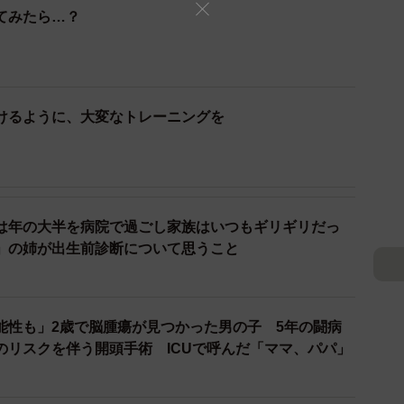
てみたら…？
けるように、大変なトレーニングを
2/8
は年の大半を病院で過ごし家族はいつもギリギリだっ
」の姉が出生前診断について思うこと
まさか！とびっくりしたけど、うれしい」（画像提供：りおなちゃんマ
マ）
た！
能性も」2歳で脳腫瘍が見つかった男の子 5年の闘病
地方創生などで社会に大きなインパクトを与える傑出し
のリスクを伴う開頭手術 ICUで呼んだ「ママ、パパ」
さらなる飛躍を支えることを目的とする