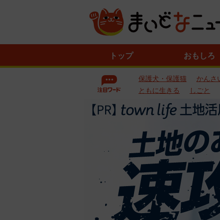
ニ
トップ
おもしろ
ュ
ー
保護犬・保護猫
かんさ
ス
一
ともに生きる
しごと
覧