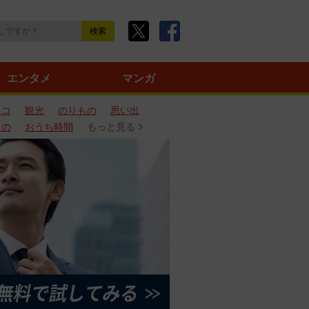
エンタメ
マンガ
ネコ
観光
のりもの
思い出
もの
おうち時間
もっと見る