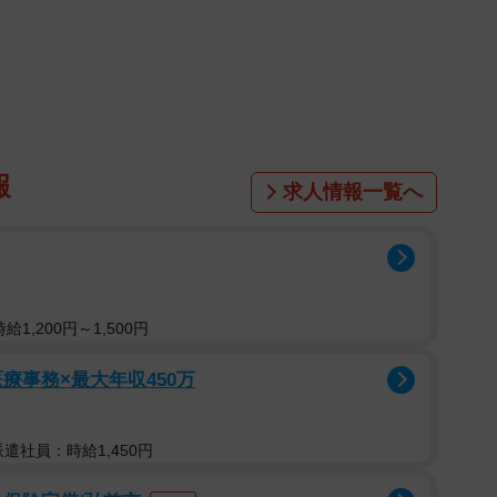
報
求人情報一覧へ
1/8
1,200円～1,500円
26』に応募したりおなちゃん（画像提供：りおなちゃんママ）
療事務×最大年収450万
こす傑出した若者」を表彰する『JCI JAPAN
P）の20歳未満対象のSEED部門で準グランプリを受賞する
派遣社員：時給1,450円