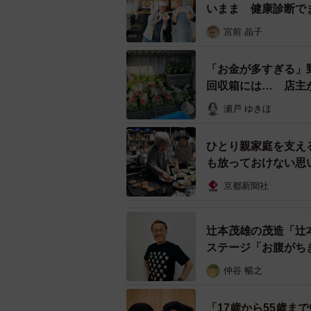
いまま 健康診断で
ファイナリストプレゼンテーション
日本中で起きている
宮前 晶子
ました。普段のYouTubeやイン
が、今回はあえて封印。
「お金が多すぎる」野
回収箱には… 店主
瀬戸 ゆきほ
ひとり親家庭を支え
も放っておけない思
京都新聞社
辻本茂雄の茂造「辻本
ステージ「お腹がち
仲谷 暢之
「17歳から55歳ま