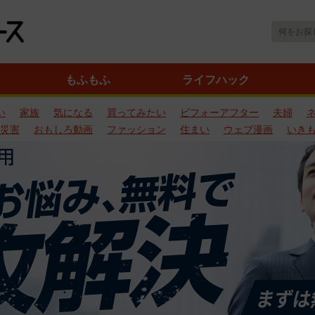
もふもふ
ライフハック
い
家族
気になる
買ってみたい
ビフォーアフター
夫婦
災害
おもしろ動画
ファッション
住まい
ウェブ漫画
いき