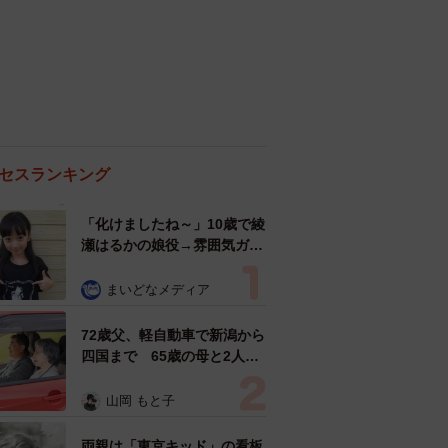
セスランキング
「化けましたね～」10歳で綾
瀬はるかの娘役→雰囲気ガラ
リの18歳に成長 「メイクで
雰囲気が」「宝塚に入れそ
まいどなメディア
う」
72歳父、軽自動車で新潟から
四国まで 65歳の母と2人で
3泊4日の旅 パーキングの休
憩まで分刻み… 「大学生で
山岡 もと子
も組まねえよ！」
両親は「東京キッド」の看板