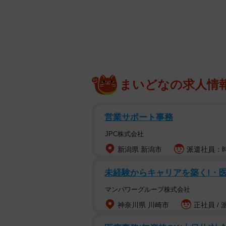
まいどなの求人情
営業サポート事務
JPC株式会社
新潟県 新潟市
派遣社員：時給
『JCI JAPAN TOYP20
未経験からキャリアを築く!・医
そして、今年6月に「社会に好循環をお
TOYP2026』（※1、以下 TOY
マンパワーグループ株式会社
快挙。
神奈川県 川崎市
正社員 / 