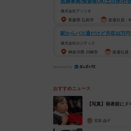
医療事務/無資格OK/土日休/社
りおなちゃんとりおなちゃんママに
どを取材しました。
株式会社アソシオ
青森県 弘前市
派遣社員：時給
駅からバス通だけど月収32万円
株式会社ロジテック
神奈川県 川崎市
派遣社員：時
Sponsored by
おすすめニュース
【写真】発表前にド
宮前 晶子