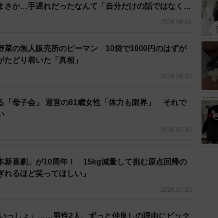
まさか…手遅れだったなんて「自分だけの話ではなく、
に向けて、動画撮影やプレゼン資料の作成を行っていき
問題では？」
2026.08.04
スタでは、変顔やおもしろいツッコミも魅力のひとつです
菜の無人販売所のピーマン 10袋で1000円のはずが
がたどり着いた「真相」
2026.08.03
る「母子会」 運営の81歳女性「体力も限界」 それで
い
2026.07.30
新喜劇」が10周年！ 15kg減量して挑む原点回帰の
ぎれるほど笑ってほしい」
2026.07.23
でいっしょ」……男性2人、ずっと仲良しの理由にビック