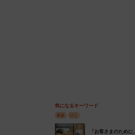
当初はTOYPの活動について知らな
感を持って、社会的課題の解決に取
たちと肩を並べる場に娘が行くのは
たそう。
しかし、りおなちゃんは「エントリ
とを伝えられるチャンスかなと思っ
思いは伝えていますが、組織や表彰
うです。
ママの手助けを得つつも、自分で記
投票による2次審査を経て、最終選考
気になるキーワード
家族
ひと
「すごい嬉しかった！たくさんの人
の感謝の気持ちでいっぱいでした」
「お客さまのために