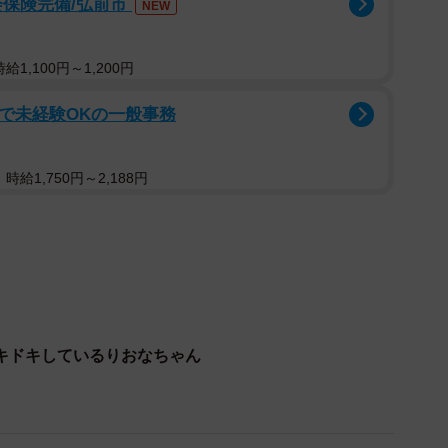
会保険完備/弘前市
、今回の受賞、リハビリに励む現状、これからの抱負な
NEW
1,100円～1,200円
で未経験OKの一般事務
給1,750円～2,188円
キドキしているりおなちゃん