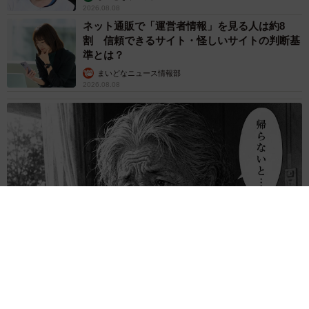
原則ゆるっと週3勤務 カード支払い日直前は
鬼出勤 借金に追われる風俗嬢 それでも足り
ない場合は朝までガールズバー副業【現役キャ
ストに取材】
たかなし 亜妖
2026.08.08
19歳でハライチ岩井勇気と年の差婚から3年、
22歳元おはガール髪バッサリ「ショート似合い
すぎ」
まいどなメディア
2026.08.08
オフィスに置かれたウォーターサーバー 空の
2Lボトル持参し毎日給水する男性社員→総務担
当者の注意にまさかの逆ギレ！【弁護士が解
説】
長澤 芳子
2026.08.08
「我慢できず」村上佳菜子、イケメン夫と全力
ハグ「可愛いふたり」「素敵なご夫婦」
まいどなメディア
2026.08.08