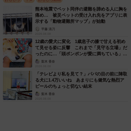
犬たちの反応に「ワンコ様でも戸惑うのね
（笑）」「困り顔がかわいい」
ANNA
2026.08.06
アクセスランキング
「化けましたね～」10歳で綾瀬はるかの娘役→
雰囲気ガラリの18歳に成長 「メイクで雰囲気
が」「宝塚に入れそう」