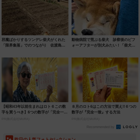
邪魔ばかりするツンデレ柴犬がくれた
動物病院で荒ぶる柴犬 診察後のビフ
「限界集落」でのつながり 佐渡島の
ォーアフターが別犬みたい！「柴犬
お寺で暮らす...
魂」炸裂のギャ...
【昭和43年以前生まれはロト６この数
８月のロト6はこの方法で買え!!６つの
字を買うべき】6つの数字が「完全一
数字が『完全一致』する方法
致」する方...
PR(株式会社MURA)
PR(株式会社MURA)
Recommended by
昨日の人気フォトセレクション