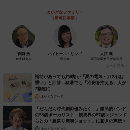
「息子を一人にしてきたんです、帰らないと」 施設に入った
90歳母、障害のある60歳次男との暮らしは行き詰まり…【司法
書士の現場から】
山下 静香
2026.08.08
京都の百貨店が開催のお化け屋敷のお化けにモ
デルがいる 比叡山延暦寺の僧侶が語る伝説と
は
浅井 佳穂
2026.08.08