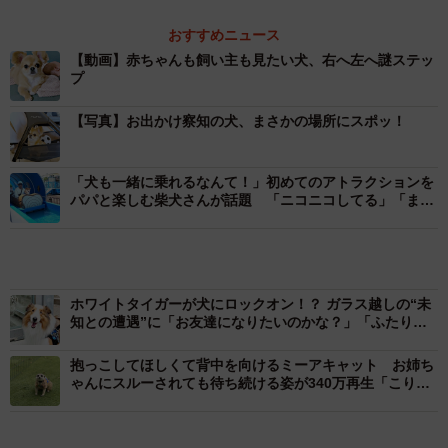
おすすめニュース
【動画】赤ちゃんも飼い主も見たい犬、右へ左へ謎ステッ
プ
【写真】お出かけ察知の犬、まさかの場所にスポッ！
「犬も一緒に乗れるなんて！」初めてのアトラクションを
パパと楽しむ柴犬さんが話題 「ニコニコしてる」「まさ
しく我が子ですネ〜」
ホワイトタイガーが犬にロックオン！？ ガラス越しの“未
知との遭遇”に「お友達になりたいのかな？」「ふたりと
もかわいすぎ」
抱っこしてほしくて背中を向けるミーアキャット お姉ち
ゃんにスルーされても待ち続ける姿が340万再生「こりゃ
たまらん♡」