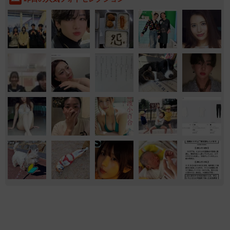
おもしろ
イヌ
おもしろ動画
熊本地震でペット同伴の避難を諦める人に胸を
痛め… 被災ペットの受け入れ先をアプリに表
示する「動物避難所マップ」が始動
平藤 清刀
2026.08.08
12歳の愛犬に変化 1歳息子の膝で甘える初め