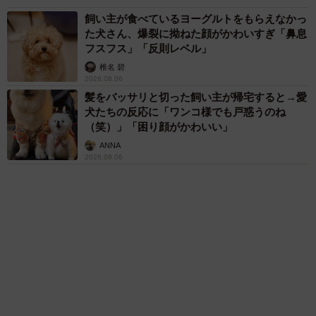
まいどなメディア
「ウソだろ」体重130kgの女性芸人オダウエダ
植田 大学時代のほっそり姿に「マジで」
まいどなメディア
72歳父、軽自動車で新潟から四国まで 65歳の
母と2人で3泊4日の旅 パーキングの休憩まで
分刻み… 「大学生でも組まねえよ！」
山岡 もと子
「我慢できず」村上佳菜子、イケメン夫と全力
ハグ「可愛いふたり」「素敵なご夫婦」
まいどなメディア
両親は「東京キッド」の看板役者 ライダー演
じた42歳元俳優が再婚妻との「ウエディングフ
ォト」計画を明言 「センスあるカメラマン求
む」