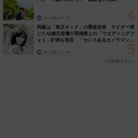
森岡 浩
ハイヒール・リンゴ
大江 篤
姓氏研究家
漫才師
園田学園女子大学学長
もっと見る
補助があっても約9割が「夏の電気・ガス代は
重い」と回答…猛暑でも「冷房を控える」人が
7割超に
まいどなデータ
2026.08.08
「だんだん時代劇俳優みたく…」国民的バンド
の55歳ボーカリスト 競馬界の57歳レジェンド
らとの「夏祭り満喫ショット」に驚きの声続々
まいどなトピック
2026.08.08
ネット通販で「運営者情報」を見る人は約8
割 信頼できるサイト・怪しいサイトの判断基
準とは？
まいどなニュース情報部
2026.08.08