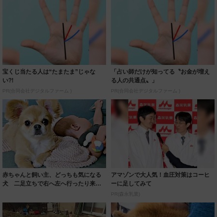
宝くじ当たる人は“たまたま”じゃな
「占い師だけが知ってる〝お金が増え
い?!
る人の共通点〟」
PR(合同会社デジタルファーム )
PR(合同会社デジタルファーム )
赤ちゃんと飼い主、どっちも気になる
アマゾンで大人気！血圧対策はコーヒ
犬 二足立ちで右へ左へ行ったり来た
ーに足してみて
り…ダンスみ...
PR(森永乳業)