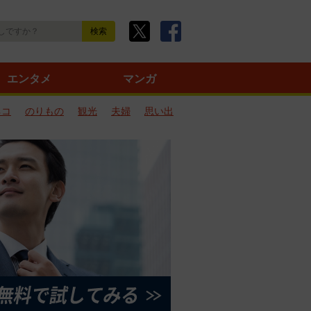
エンタメ
マンガ
ネコ
のりもの
観光
夫婦
思い出