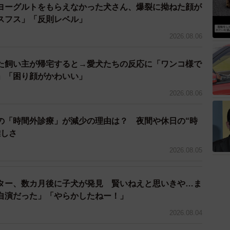
ヨーグルトをもらえなかった犬さん、爆裂に拗ねた顔が
スフス」「反則レベル」
2026.08.06
た飼い主が帰宅すると→愛犬たちの反応に「ワンコ様で
」「困り顔がかわいい」
2026.08.06
の「時間外診療」が減少の理由は？ 夜間や休日の“時
難しさ
2026.08.05
ター、数カ月後に子犬が発見 賢いねえと思いきや…ま
自演だった」「やらかしたねー！」
2026.08.04
3/9