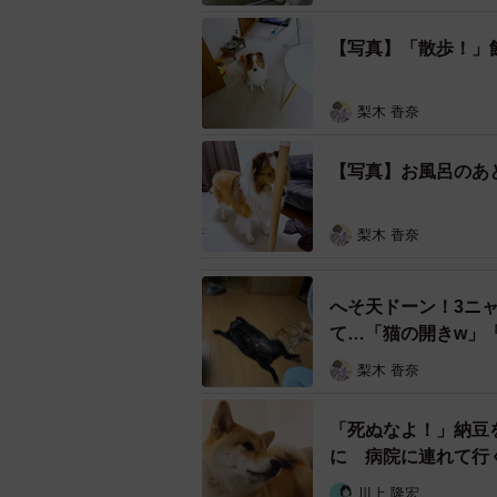
【写真】「散歩！」
梨木 香奈
ホワイトタイガーの子どもと対
【写真】お風呂のあ
「伊豆アニマルキングダム」（静岡
梨木 香奈
って来た天ちゃん。するとホワイト
ことをじっと見つめてきました。
へそ天ドーン！3ニ
て…「猫の開きw」
ふたりの間にあるのはわずか数十cm
に、6.8万件超の“いいね”が寄せ
梨木 香奈
か？ 飼い主さんに詳しくお話を伺い
「死ぬなよ！」納豆
ガラス越しの出会いに思わずソ
に 病院に連れて行
川上 隆宏