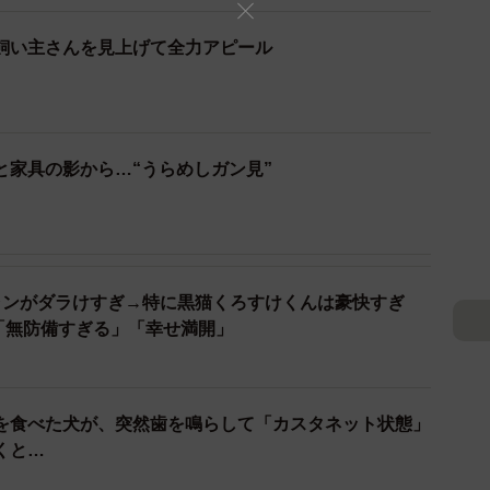
飼い主さんを見上げて全力アピール
2/9
面した天ちゃん（画像提供：むじゅっとてんちゃんさん）
と家具の影から…“うらめしガン見”
県賀茂郡）を訪れた際、ガラス張りの飼育室のそばにや
タイガーも興味津々といった様子で近づき、天ちゃんの
ャンがダラけすぎ→特に黒猫くろすけくんは豪快すぎ
「無防備すぎる」「幸せ満開」
のガラス1枚。思わずハラハラしてしまう未知との遭遇
られています。このあと、天ちゃんはどうしたのでしょう
ました。
を食べた犬が、突然歯を鳴らして「カスタネット状態」
ワソワ
くと…