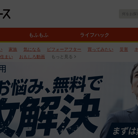
もふもふ
ライフハック
い
家族
気になる
ビフォーアフター
買ってみたい
災害
住まい
おもしろ動画
もっと見る