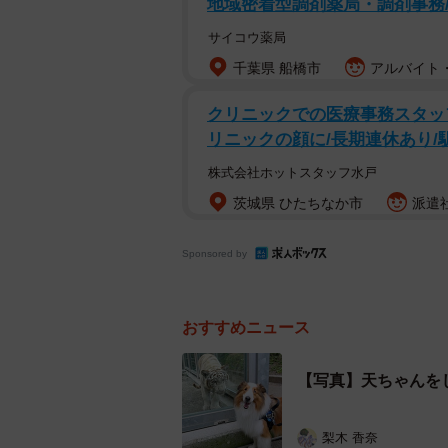
地域密着型調剤薬局・調剤事務
サイコウ薬局
千葉県 船橋市
アルバイト・
クリニックでの医療事務スタッ
リニックの顔に/長期連休あり/
株式会社ホットスタッフ水戸
茨城県 ひたちなか市
派遣社
Sponsored by
おすすめニュース
【写真】天ちゃんを
梨木 香奈