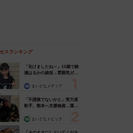
セスランキング
「化けましたね～」10歳で綾
瀬はるかの娘役→雰囲気ガラ
リの18歳に成長 「メイクで
雰囲気が」「宝塚に入れそ
まいどなメディア
う」
「不謹慎でないかと」実力派
歌手、熊本へ支援物資…運搬
トラックの車体デザインにた
めらい 「痛いほど伝わる」
まいどなトピック
「行動され立派」
「そのままにしといてくださ