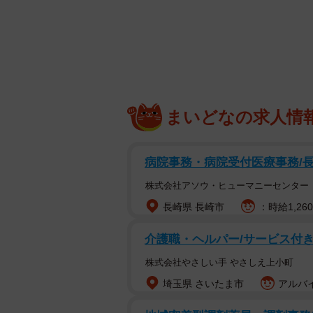
天ちゃんが動物園で出会った
「なんかこっち見てくるんですけど
Xユーザーの「むじゅっとてんちゃん」さ
まいどなの求人情
な話題を集めています。写っている
歳）と、何と、ホワイトタイガー！
病院事務・病院受付医療事務/長
株式会社アソウ・ヒューマニーセンター
長崎県 長崎市
：時給1,26
介護職・ヘルパー/サービス付
株式会社やさしい手 やさしえ上小町
埼玉県 さいたま市
アルバイ