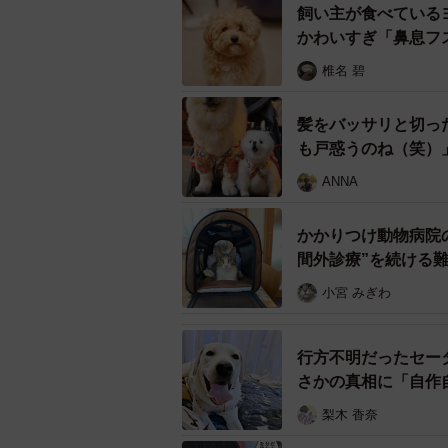
飼い主が食べている
かわいすぎ「鼻息フ
椎名 碧
髪をバッサリと切っ
も戸惑うのね（笑）
ANNA
かかりつけ動物病院
間外診療”を続ける
小宮 みぎわ
行方不明だったセー
さかの真相に「自作
梨木 香奈