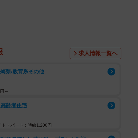
1/9
相手とは！？ （画像提供：むじゅっとてんちゃんさん）
〜！」
ん（@mujyutendon）が投稿した1枚の写真が大き
報
求人情報一覧へ
のは、シェルティ犬の男の子「天（てん）」ちゃん（2
崎県/教育系その他
0円～
き高齢者住宅
ト・パート：時給1,200円