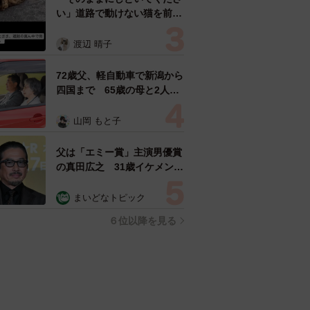
い」道路で動けない猫を前に
返された一言… 懸命に生き
ようとした4日間 「命の重
渡辺 晴子
さはみんな同じ」保護団体代
表の訴え
72歳父、軽自動車で新潟から
四国まで 65歳の母と2人で
3泊4日の旅 パーキングの休
憩まで分刻み… 「大学生で
山岡 もと子
も組まねえよ！」
父は「エミー賞」主演男優賞
の真田広之 31歳イケメン俳
優が長髪ヒゲのワイルド近影
「ガチヒロさんそっくり」
まいどなトピック
「新たな一面もステキ」
６位以降を見る