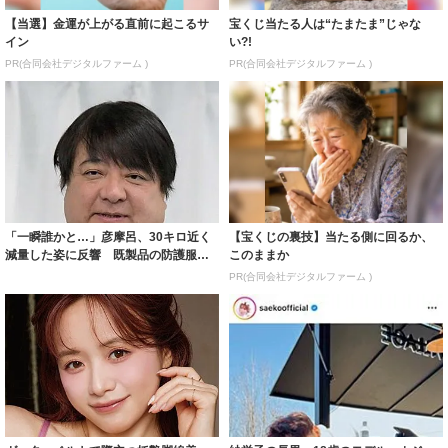
【当選】金運が上がる直前に起こるサ
宝くじ当たる人は“たまたま”じゃな
イン
い?!
PR(合同会社デジタルファーム )
PR(合同会社デジタルファーム )
「一瞬誰かと…」彦摩呂、30キロ近く
【宝くじの裏技】当たる側に回るか、
減量した姿に反響 既製品の防護服が
このままか
着られると...
PR(合同会社デジタルファーム )