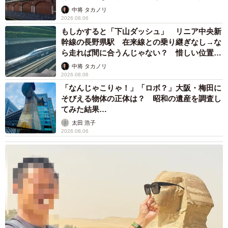
して」
中将 タカノリ
2026.08.06
もしかすると「下山ダッシュ」 リニア中央新
幹線の長野県駅 在来線との乗り継ぎなし→な
ら走れば間に合うんじゃない？ 惜しい位置関
係が反響
中将 タカノリ
2026.08.06
「なんじゃこりゃ！」「ロボ？」大阪・梅田に
そびえる物体の正体は？ 昭和の遺産を調査し
てみた結果…
太田 浩子
2026.08.06