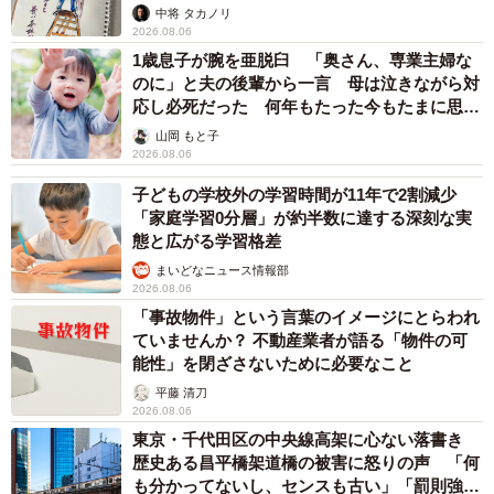
ますよ…」
中将 タカノリ
2026.08.06
1歳息子が腕を亜脱臼 「奥さん、専業主婦な
のに」と夫の後輩から一言 母は泣きながら対
応し必死だった 何年もたった今もたまに思い
出し…
山岡 もと子
2026.08.06
子どもの学校外の学習時間が11年で2割減少
「家庭学習0分層」が約半数に達する深刻な実
態と広がる学習格差
まいどなニュース情報部
2026.08.06
「事故物件」という言葉のイメージにとらわれ
ていませんか？ 不動産業者が語る「物件の可
能性」を閉ざさないために必要なこと
平藤 清刀
2026.08.06
東京・千代田区の中央線高架に心ない落書き
歴史ある昌平橋架道橋の被害に怒りの声 「何
も分かってないし、センスも古い」「罰則強化