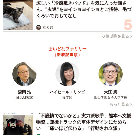
涼しい「冷感敷きパッド」を気に入った猫さ
ん、”友達”をヨイショヨイショとご招待、毛づ
くろいでおもてなし
椎名 碧
６位以降を見る
まいどなファミリー
（新着記事順）
森岡 浩
ハイヒール・リンゴ
大江 篤
姓氏研究家
漫才師
園田学園女子大学学長
もっと見る
「不謹慎でないかと」実力派歌手、熊本へ支援
物資…運搬トラックの車体デザインにためら
い 「痛いほど伝わる」「行動され立派」