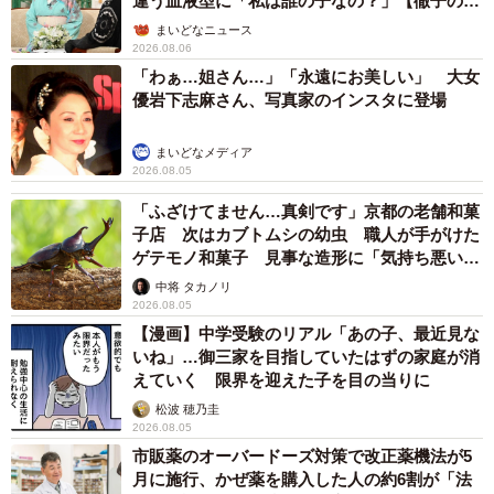
違う血液型に「私は誰の子なの？」【徹子の部
屋】
まいどなニュース
2026.08.06
「わぁ…姐さん…」「永遠にお美しい」 大女
優岩下志麻さん、写真家のインスタに登場
まいどなメディア
2026.08.05
「ふざけてません…真剣です」京都の老舗和菓
子店 次はカブトムシの幼虫 職人が手がけた
ゲテモノ和菓子 見事な造形に「気持ち悪いく
らいリアル」
中将 タカノリ
2026.08.05
【漫画】中学受験のリアル「あの子、最近見な
いね」…御三家を目指していたはずの家庭が消
えていく 限界を迎えた子を目の当りに
松波 穂乃圭
2026.08.05
市販薬のオーバードーズ対策で改正薬機法が5
月に施行、かぜ薬を購入した人の約6割が「法