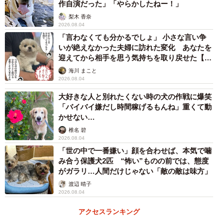
作自演だった」「やらかしたねー！」
梨木 香奈
2026.08.04
「言わなくても分かるでしょ」 小さな言い争
いが絶えなかった夫婦に訪れた変化 あなたを
迎えてから相手を思う気持ちを取り戻せた【漫
画】
海川 まこと
2026.08.04
大好きな人と別れたくない時の犬の作戦に爆笑
「バイバイ嫌だし時間稼げるもんね」重くて動
かせない…
椎名 碧
2026.08.04
「世の中で一番嫌い」顔を合わせば、本気で噛
み合う保護犬2匹 “怖い”ものの前では、態度
がガラリ…人間だけじゃない「敵の敵は味方」
渡辺 晴子
2026.08.04
アクセスランキング