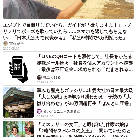
エジプトで自撮りしていたら、ガイドが「撮りますよ！」→ノ
リノリでポーズを取っていたら……スマホを返してもらえな
い 「日本人はカモ代表かも」「私は6時間で3万円払った」
宮前 晶子
2026.08.06
「LINEのQRコードを添付して」社長をかたる
詐欺メール続々 社員を個人アカウントへ誘導
→最後は不正送金…求められる「だまされる前
提」の対策
井二 かける
2026.08.06
重みも歴史もズッシリ…出雲大社の日本最大級
「大しめ縄」が8年ぶり掛けかえ 伝統の「大
撚り合わせ」が28万回超再生「ほんとに圧巻」
まいどなニュース調査部
2026.08.06
「ミステリーの女王」と呼ばれた作家の娘は
「2時間サスペンスの女王」 聞いていたのと