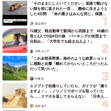
「そのままにしといてください」道路で動けな
い猫を前に返された一言… 懸命に生きようと
した4日間 「命の重さはみんな同じ」保護団
体代表の訴え
渡辺 晴子
72歳父、軽自動車で新潟から四国まで 65歳の
母と2人で3泊4日の旅 パーキングの休憩まで
分刻み… 「大学生でも組まねえよ！」
山岡 もと子
「これ全部長野県」海外のような絶景ショット
に感動と反響「離れてからいいところだったん
だって気づいた」
行橋 友
エジプトで自撮りしていたら、ガイドが「撮り
ますよ！」→ノリノリでポーズを取っていた
ら……スマホを返してもらえない 「日本人は
カモ代表かも」「私は6時間で3万円払った」
宮前 晶子