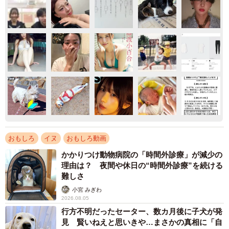
おもしろ
イヌ
おもしろ動画
かかりつけ動物病院の「時間外診療」が減少の
理由は？ 夜間や休日の“時間外診療”を続ける
難しさ
小宮 みぎわ
2026.08.05
行方不明だったセーター、数カ月後に子犬が発
見 賢いねえと思いきや…まさかの真相に「自