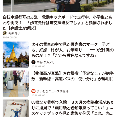
自転車通行可の歩道 電動キックボードで走行中、小学生とあ
わや衝突！ 「歩道走行は道交法違反でしょ」と指摘されまし
た【弁護士が解説】
長澤 芳子
2026.08.06
タイの電車の中で見た優先席のマーク 子ど
も、妊娠、けが人、お年寄り… 一つだけ謎の
ものが！？「だから黄色なんですね」
中将 タカノリ
2026.08.06
【物価高が直撃】お盆帰省「予定なし」が約半
数 新幹線・高速バスの「使い分け」が鮮明に
まいどなニュース情報部
2026.08.06
83歳父が骨折で入院 ３カ月の病院生活があま
りに退屈で「画用紙と色鉛筆持ってこい！」→
スケッチブックを見た家族が仰天「これ、売れ