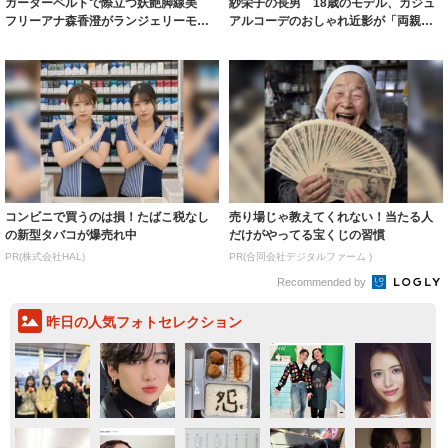
ガーターベルトで際立つ妖艶脚線美
紗栄子の長男 18歳のモデル、カジュ
フリーアナ森香澄がランジェリーモデ
アルコーデのおしゃれ近影が「両親の
ルに ｢PE...
いいとこ取...
コンビニで買うのは損！たばこ税なし
売り場じゃ教えてくれない！当たる人
の新型タバコが爆売れ中
だけがやってる宝くじの習慣
PR(株式会社HAL)
PR(合同会社デジタルファーム )
Recommended by
昨日の人気フォトセレクション