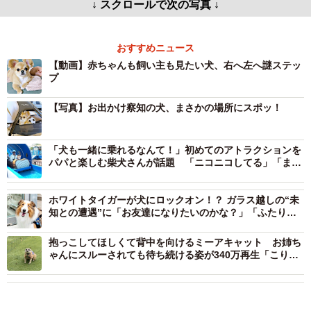
↓ スクロールで次の写真 ↓
おすすめニュース
【動画】赤ちゃんも飼い主も見たい犬、右へ左へ謎ステッ
プ
【写真】お出かけ察知の犬、まさかの場所にスポッ！
「犬も一緒に乗れるなんて！」初めてのアトラクションを
パパと楽しむ柴犬さんが話題 「ニコニコしてる」「まさ
しく我が子ですネ〜」
ホワイトタイガーが犬にロックオン！？ ガラス越しの“未
知との遭遇”に「お友達になりたいのかな？」「ふたりと
もかわいすぎ」
抱っこしてほしくて背中を向けるミーアキャット お姉ち
ゃんにスルーされても待ち続ける姿が340万再生「こりゃ
たまらん♡」