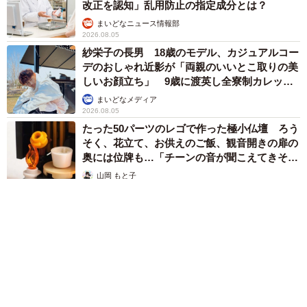
改正を認知」乱用防止の指定成分とは？
まいどなニュース情報部
2026.08.05
紗栄子の長男 18歳のモデル、カジュアルコー
デのおしゃれ近影が「両親のいいとこ取りの美
しいお顔立ち」 9歳に渡英し全寮制カレッジ
で学ぶ
まいどなメディア
2026.08.05
たった50パーツのレゴで作った極小仏壇 ろう
そく、花立て、お供えのご飯、観音開きの扉の
奥には位牌も…「チーンの音が聞こえてきそ
う」
山岡 もと子
2026.08.05