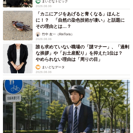
まいどなトピック
2026.08.06
「カニにアジをあげると青くなる」ほんと
に！？ 「自然の染色技術が凄い」と話題に
その理由とは…？
竹中 友一（RinToris）
2026.08.06
誰も求めていない職場の「謎マナー」、「過剰
な挨拶」や「お土産配り」を抑えた1位は？
やめられない理由は「周りの目」
まいどなデータ
2026.08.06