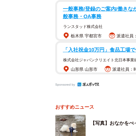
一般事務/登録のご案内/働きな
般事務・OA事務
雨の日の散歩中、突然歩くのをやめたペキニ
ランスタッド株式会社
栃木県 宇都宮市
派遣社員：
「ちょ、あの、ほんまさ、なんで」
「入社祝金10万円」食品工場で
そんなコメントとともにXへ投稿さ
株式会社ジャパンクリエイト北日本事業
歩中、突然歩くのをやめたペキニー
山形県 山形市
派遣社員：時
よりによって泥だらけの地面でした
Sponsored by
投稿は460万回以上表示され、「2
い」「思わず同じ悲鳴あげてしまい
くのコメントが寄せられています。
おすすめニュース
た。
【写真】おなかをぺ