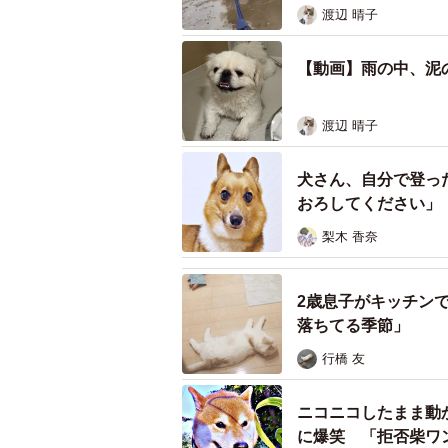
渡辺 晴子
【動画】雨の中、泥
渡辺 晴子
犬さん、自分で登っ
おろしてください」
梨木 香奈
2歳息子がキッチン
落ちてる季節」
行橋 友
ニコニコしたまま動
に爆笑 「拒否柴ワ