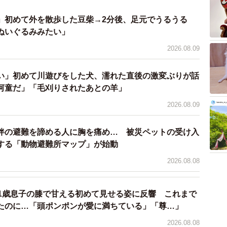
」初めて外を散歩した豆柴→2分後、足元でうるうる
ぬいぐるみみたい」
2/5
2026.08.09
やか 麻呂さん提供、Xよりキャプチャ撮影）
い」初めて川遊びをした犬、濡れた直後の激変ぶりが話
実は“冷たい水好き”？
河童だ」「毛刈りされたあとの羊」
こ麻呂くんは、普段から「おっとりマイペース」な性格な
2026.08.09
座り込んでしまった理由について、飼い主さんはこんな
伴の避難を諦める人に胸を痛め… 被災ペットの受け入
する「動物避難所マップ」が始動
時、全身をベターッと床につけてくつろいでいることが
2026.08.08
なんだと思われます」
も2度ほど同じように泥や水たまりの上へ座り込んだこ
 1歳息子の膝で甘える初めて見せる姿に反響 これまで
たのに…「頭ポンポンが愛に満ちている」「尊…」
2026.08.08