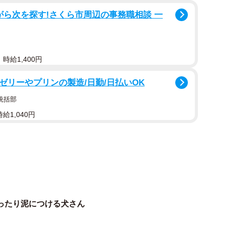
がら次を探す!さくら市周辺の事務職相談 一
1/5
ーズのすこ麻呂くん…この後どうなる？（すこやか 麻呂さん提供、
Xよりキャプチャ撮影）
時給1,400円
ゼリーやプリンの製造/日勤/日払いOK
れた1本の動画が、大きな反響を呼びました。雨の日の散
統括部
ズの男の子・すこ麻呂くん。しかも座り込んだ場所は、
給1,040円
。
歳児と同じです。お疲れ様です」「キョトン顔がかわい
ました」「ここからどうやって帰ったの！？」など、多
飼い主の「すこやか 麻呂」さんに詳しい話を聞きまし
ったり泥につける犬さん