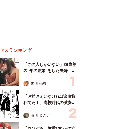
セスランキング
「この人しかいない」26歳差
の“年の差婚”をした夫婦 出
会いは？反対する声はなかっ
た？ 今の思いを聞いた
古川 諭香
「お前さえいなければ金賞取
れてた！」高校時代の演奏会
がトラウマ……責められた学
生は楽器修理職人に 10年後
海川 まこと
再会した因縁の相手から思わ
ぬ申し出【漫画】
「ウソだろ」体重130kgの女