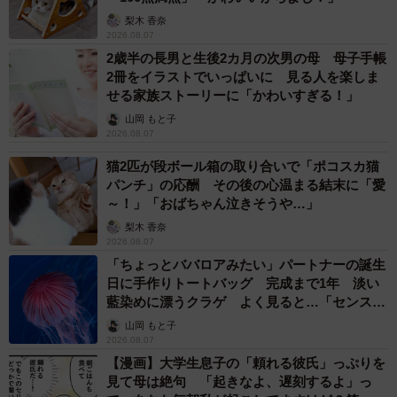
梨木 香奈
2026.08.07
2歳半の長男と生後2カ月の次男の母 母子手帳
2冊をイラストでいっぱいに 見る人を楽しま
せる家族ストーリーに「かわいすぎる！」
山岡 もと子
2026.08.07
猫2匹が段ボール箱の取り合いで「ポコスカ猫
パンチ」の応酬 その後の心温まる結末に「愛
～！」「おばちゃん泣きそうや…」
梨木 香奈
2026.08.07
「ちょっとババロアみたい」パートナーの誕生
日に手作りトートバッグ 完成まで1年 淡い
藍染めに漂うクラゲ よく見ると…「センスす
ごい」
山岡 もと子
2026.08.07
【漫画】大学生息子の「頼れる彼氏」っぷりを
見て母は絶句 「起きなよ、遅刻するよ」っ