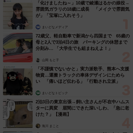
「化けましたね～」10歳で綾瀬はるかの娘役→
雰囲気ガラリの18歳に成長 「メイクで雰囲気
が」「宝塚に入れそう」
まいどなメディア
72歳父、軽自動車で新潟から四国まで 65歳の
母と2人で3泊4日の旅 パーキングの休憩まで
分刻み… 「大学生でも組まねえよ！」
山岡 もと子
「不謹慎でないかと」実力派歌手、熊本へ支援
物資…運搬トラックの車体デザインにためら
い 「痛いほど伝わる」「行動され立派」
まいどなトピック
2泊3日の東京出張→飼い主さんが不在中ハムス
ターに異変 眉間にできた深いしわ、「急に老
けた？」【漫画】
海川 まこと