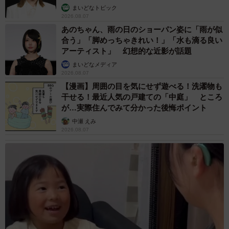
まいどなトピック
2026.08.07
あのちゃん、雨の日のショーパン姿に「雨が似
合う」「脚めっちゃきれい！」「水も滴る良い
アーティスト」 幻想的な近影が話題
まいどなメディア
2026.08.07
【漫画】周囲の目を気にせず遊べる！洗濯物も
干せる！最近人気の戸建ての「中庭」 ところ
が…実際住んでみて分かった後悔ポイント
中瀬 えみ
2026.08.07