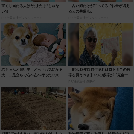
宝くじ当たる人は“たまたま”じゃな
「占い師だけが知ってる〝お金が増え
い?!
る人の共通点〟」
PR(合同会社デジタルファーム )
PR(合同会社デジタルファーム )
赤ちゃんと飼い主、どっちも気になる
【昭和43年以前生まれはロト６この数
犬 二足立ちで右へ左へ行ったり来た
字を買うべき】6つの数字が「完全一
り…ダンスみ...
致」する方...
PR(株式会社MURA)
邪魔ばかりするツンデレ柴犬がくれた
動物病院で荒ぶる柴犬 診察後のビフ