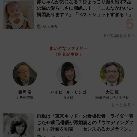
赤ちゃんが気になる？ひょっこり顔を出す2匹
の猫の愛らしさに悶絶…！ 「こんなかわいい
構図あります？」「ベストショットすぎる！」
梨木 香奈
６位以降を見る
まいどなファミリー
（新着記事順）
森岡 浩
ハイヒール・リンゴ
大江 篤
姓氏研究家
漫才師
園田学園女子大学学長
もっと見る
両親は「東京キッド」の看板役者 ライダー演
じた42歳元俳優が再婚妻との「ウエディングフ
ォト」計画を明言 「センスあるカメラマン求
む」
まいどなトピック