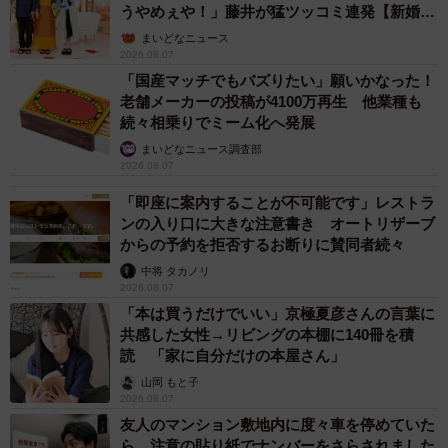
うやめぇや！」藤井が猛ツッコミ連発【新婚さ
ん】
まいどなニュース
2026.08.07
「国産マッチでもバズりたい」願いかなった！
老舗メーカーの投稿が4100万再生 他業種も
続々相乗りでミーム化へ発展
まいどなニュース調査部
2026.08.07
「即座に案内することが不可能です」レストラ
ンの入り口に大きな注意書き オートリザーブ
からの予約を拒否するお断りに賛同者続々
中将 タカノリ
2026.08.07
「本は買うだけでいい」京極夏彦さんの言葉に
共感した女性→リビングの本棚に140冊を積
読 「家に自分だけの本屋さん」
山岡 もと子
2026.08.07
友人のマンション敷地内に度々車を停めていた
ら…注意の貼り紙でナンバーをさらされました