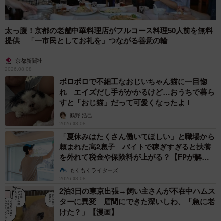
太っ腹！京都の老舗中華料理店がフルコース料理50人前を無料
提供 「一市民としてお礼を」つながる善意の輪
京都新聞社
2026.08.08
ボロボロで不細工なおじいちゃん猫に一目惚
れ エイズだし手がかかるけど…おうちで暮ら
すと「おじ猫」だって可愛くなったよ！
鶴野 浩己
2026.08.08
「夏休みはたくさん働いてほしい」と職場から
頼まれた高2息子 バイトで稼ぎすぎると扶養
を外れて税金や保険料が上がる？【FPが解
説】
もくもくライターズ
2026.08.08
2泊3日の東京出張→飼い主さんが不在中ハムス
ターに異変 眉間にできた深いしわ、「急に老
けた？」【漫画】