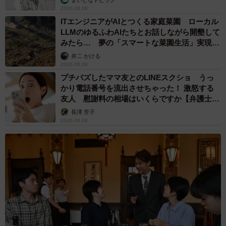
2026.08.08
ITエンジニアがAIとつくる家庭菜園 ローカル
LLMのゆるふわAIたちとお話しながら開墾して
みたら… 夢の「スマートな菜園生活」実現な
るか
井二 かける
2026.08.08
プチバズしたママ友とのLINEスクショ うっ
かり電話番号を流出させちゃった！ 激怒する
友人 慰謝料の相場はいくらですか【弁護士が
解説】
長澤 芳子
2026.08.08