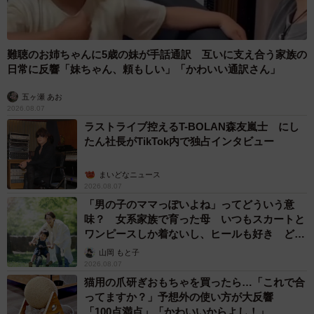
難聴のお姉ちゃんに5歳の妹が手話通訳 互いに支え合う家族の
日常に反響「妹ちゃん、頼もしい」「かわいい通訳さん」
五ヶ瀬 あお
2026.08.07
ラストライブ控えるT-BOLAN森友嵐士 にし
たん社長がTikTok内で独占インタビュー
まいどなニュース
2026.08.07
「男の子のママっぽいよね」ってどういう意
味？ 女系家族で育った母 いつもスカートと
ワンピースしか着ないし、ヒールも好き どの
へんが…
山岡 もと子
2026.08.07
猫用の爪研ぎおもちゃを買ったら…「これで合
ってますか？」予想外の使い方が大反響
「100点満点」「かわいいからよし！」