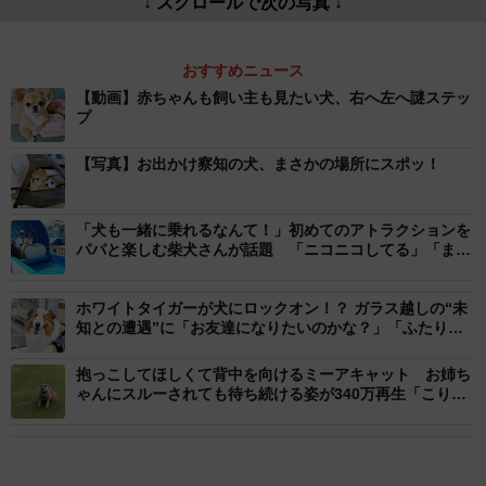
↓ スクロールで次の写真 ↓
おすすめニュース
【動画】赤ちゃんも飼い主も見たい犬、右へ左へ謎ステッ
プ
【写真】お出かけ察知の犬、まさかの場所にスポッ！
「犬も一緒に乗れるなんて！」初めてのアトラクションを
パパと楽しむ柴犬さんが話題 「ニコニコしてる」「まさ
しく我が子ですネ〜」
ホワイトタイガーが犬にロックオン！？ ガラス越しの“未
知との遭遇”に「お友達になりたいのかな？」「ふたりと
もかわいすぎ」
抱っこしてほしくて背中を向けるミーアキャット お姉ち
ゃんにスルーされても待ち続ける姿が340万再生「こりゃ
たまらん♡」