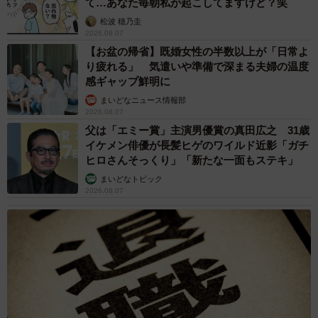
て…あなた毎朝私が起こしてますけど？笑
松波 穂乃圭
2026.08.07
【お盆の帰省】既婚女性の半数以上が「日常よ
り疲れる」 気遣いや準備で深まる夫婦の温度
感ギャップ鮮明に
まいどなニュース情報部
2026.08.07
父は「エミー賞」主演男優賞の真田広之 31歳
イケメン俳優が長髪ヒゲのワイルド近影「ガチ
ヒロさんそっくり」「新たな一面もステキ」
まいどなトピック
2026.08.07