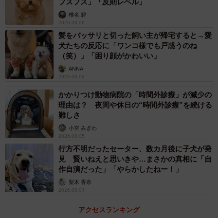
フスフス」「反則レベル」
椎名 碧
2026.08.06
髪をバッサリと切った飼い主が帰宅すると→愛
犬たちの反応に「ワンコ様でも戸惑うのね
（笑）」「困り顔がかわいい」
ANNA
2026.08.06
かかりつけ動物病院の「時間外診療」が減少の
理由は？ 夜間や休日の“時間外診療”を続ける
難しさ
小宮 みぎわ
2026.08.05
行方不明だったセーター、数カ月後に子犬が発
見 賢いねえと思いきや…まさかの真相に「自
作自演だった」「やらかしたねー！」
梨木 香奈
2026.08.04
アクセスランキング