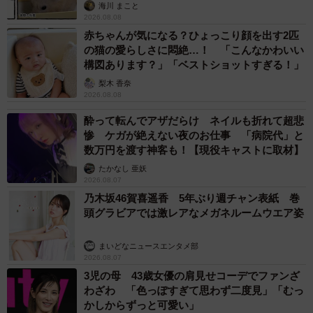
海川 まこと
2026.08.08
赤ちゃんが気になる？ひょっこり顔を出す2匹
の猫の愛らしさに悶絶…！ 「こんなかわいい
構図あります？」「ベストショットすぎる！」
梨木 香奈
2026.08.08
酔って転んでアザだらけ ネイルも折れて超悲
惨 ケガが絶えない夜のお仕事 「病院代」と
数万円を渡す神客も！【現役キャストに取材】
たかなし 亜妖
2026.08.07
乃木坂46賀喜遥香 5年ぶり週チャン表紙 巻
頭グラビアでは激レアなメガネルームウエア姿
まいどなニュースエンタメ部
2026.08.07
3児の母 43歳女優の肩見せコーデでファンざ
わざわ 「色っぽすぎて思わず二度見」「むっ
かしからずっと可愛い」