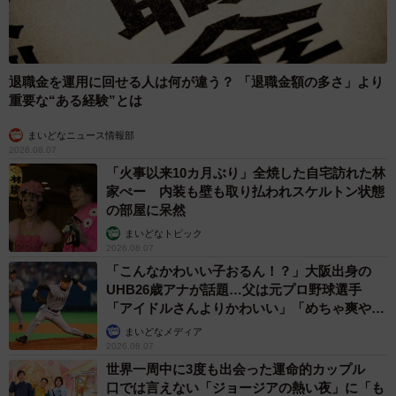
退職金を運用に回せる人は何が違う？ 「退職金額の多さ」より
重要な“ある経験”とは
まいどなニュース情報部
2026.08.07
「火事以来10カ月ぶり」全焼した自宅訪れた林
家ぺー 内装も壁も取り払われスケルトン状態
の部屋に呆然
まいどなトピック
2026.08.07
「こんなかわいい子おるん！？」大阪出身の
UHB26歳アナが話題…父は元プロ野球選手
「アイドルさんよりかわいい」「めちゃ爽や
か」
まいどなメディア
2026.08.07
世界一周中に3度も出会った運命的カップル
口では言えない「ジョージアの熱い夜」に「も