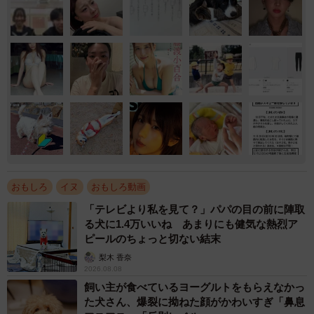
おもしろ
イヌ
おもしろ動画
「テレビより私を見て？」パパの目の前に陣取
る犬に1.4万いいね あまりにも健気な熱烈ア
ピールのちょっと切ない結末
梨木 香奈
2026.08.08
飼い主が食べているヨーグルトをもらえなかっ
た犬さん、爆裂に拗ねた顔がかわいすぎ「鼻息