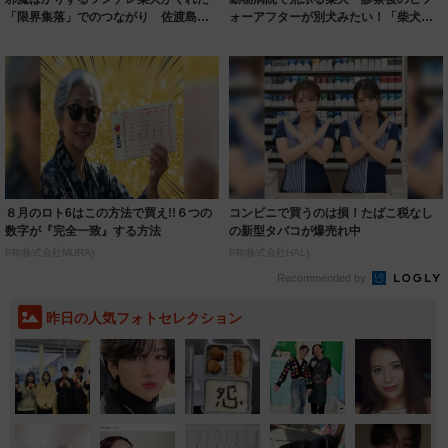
「限界集落」でのつながり 佐渡島の
ォーアフターが別犬みたい！「柴犬
お寺で暮らす...
魂」炸裂のギャ...
８月のロト6はこの方法で買え!!６つの
コンビニで買うのは損！たばこ税なし
数字が『完全一致』する方法
の新型タバコが爆売れ中
PR(株式会社MURA)
PR(株式会社HAL)
Recommended by
昨日の人気フォトセレクション