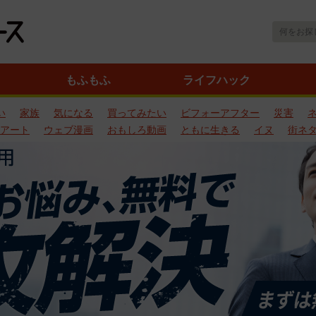
もふもふ
ライフハック
い
家族
気になる
買ってみたい
ビフォーアフター
災害
アート
ウェブ漫画
おもしろ動画
ともに生きる
イヌ
街ネ