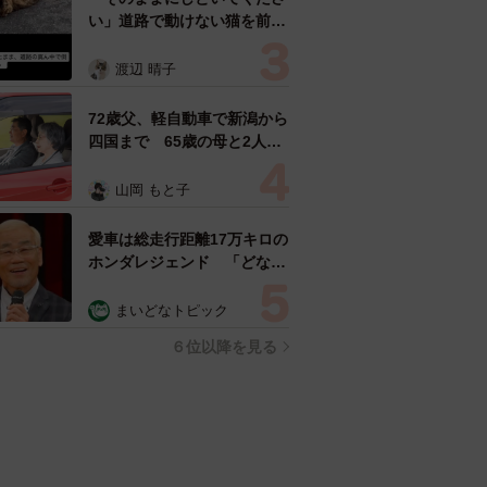
い」道路で動けない猫を前に
返された一言… 懸命に生き
ようとした4日間 「命の重
渡辺 晴子
さはみんな同じ」保護団体代
表の訴え
72歳父、軽自動車で新潟から
四国まで 65歳の母と2人で
3泊4日の旅 パーキングの休
憩まで分刻み… 「大学生で
山岡 もと子
も組まねえよ！」
愛車は総走行距離17万キロの
ホンダレジェンド 「どなた
か欲しい方が居たら」 大御
所漫才師が譲渡の意向
まいどなトピック
６位以降を見る