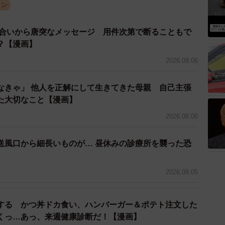
ョン
り合いから唐突なメッセージ 用件次第で断ることもで
3/55
？【漫画】
物するのも最後かな… ©ぼのこ
2026.08.06
不足を痛感します。相談した上司からは「担当者が変わ
なきゃ」 他人を正解にして生きてきた母親 自己主張
は珍しいことじゃない」と慰められました。しかし、桜
た大切なこと【漫画】
した。そこで退職したツツジに連絡を取り、ウスイの好
2026.08.06
保管されていた過去3年分のカタログを持ち出し、どん
し始めました。そんな桜木の熱意に少し驚きながらも、
送風口から細長いものが… 昼休みの診療所を襲った恐
】
2026.08.05
する かつ丼ドカ食い、ハンバーガー＆ポテト注文した
くっ…あっ、来週健康診断だ！【漫画】