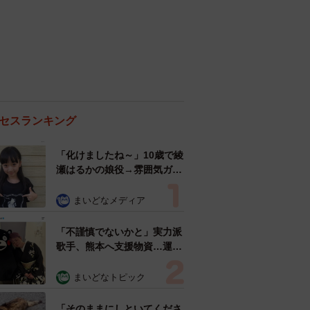
セスランキング
「化けましたね～」10歳で綾
瀬はるかの娘役→雰囲気ガラ
リの18歳に成長 「メイクで
雰囲気が」「宝塚に入れそ
まいどなメディア
う」
「不謹慎でないかと」実力派
歌手、熊本へ支援物資…運搬
トラックの車体デザインにた
めらい 「痛いほど伝わる」
まいどなトピック
「行動され立派」
「そのままにしといてくださ