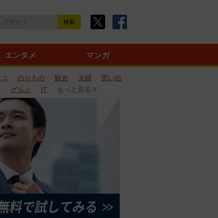
エンタメ
マンガ
ネコ
のりもの
観光
夫婦
思い出
タ
グルメ
IT
もっと見る