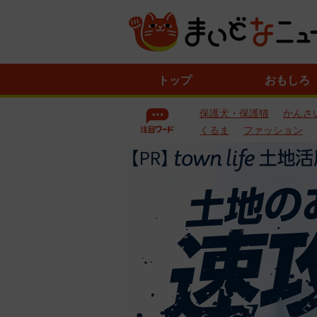
ニ
トップ
おもしろ
ュ
ー
保護犬・保護猫
かんさ
ス
一
くるま
ファッション
覧