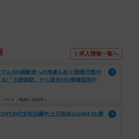
1/55
がいないことに落胆 ©ぼのこ
報
求人情報一覧へ
木が、百貨店のイベントに向けて顧客へDMを送ってい
でもOK/経験者への考慮もあり/勤務日数や
退職した先輩・ツツジから引き継いだ顧客であるウスイ
る/「大師前駅」から徒歩5分/積極採用中
に連絡はしたものの、当時ウスイは忙しく、きちんとあ
後も何度か手紙を送り続けていたものの全く来店せず、
たら」という願いを込めてDMを送ります。
パート：時給1,226円～
代30代女性活躍中/土日祝休み/2454-01/愛