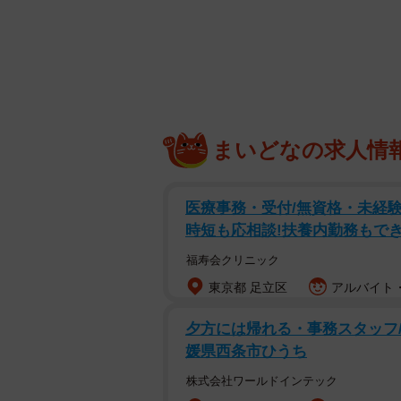
前担当者
まいどなの求人情
それは、アパレルショップで働く桜
医療事務・受付/無資格・未経験
たときのことです。その中に、以前
時短も応相談!扶養内勤務もでき
の名前がありました。引き継ぎの際
いさつができなかったのです。その
福寿会クリニック
それでも桜木は「今度こそ来てくれ
東京都 足立区
アルバイト・
夕方には帰れる・事務スタッフ/20
媛県西条市ひうち
株式会社ワールドインテック