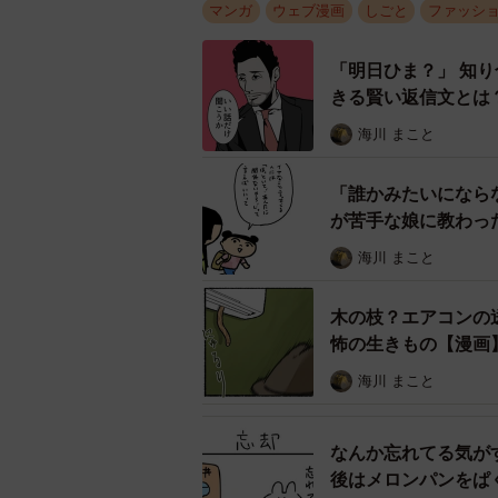
マンガ
ウェブ漫画
しごと
ファッシ
「明日ひま？」 知
きる賢い返信文とは
ここで買い
海川 まこと
接客が終わった後、桜木は自分の力
「誰かみたいになら
ったことでお客様が離れてしまうの
が苦手な娘に教わっ
木はあきらめることができませんで
海川 まこと
みについて相談します。さらに店に
な服を選んでいたのか徹底的に分析
木の枝？エアコンの
ツツジは親身に協力してくれます。
怖の生きもの【漫画
海川 まこと
なんか忘れてる気が
後はメロンパンをぱ