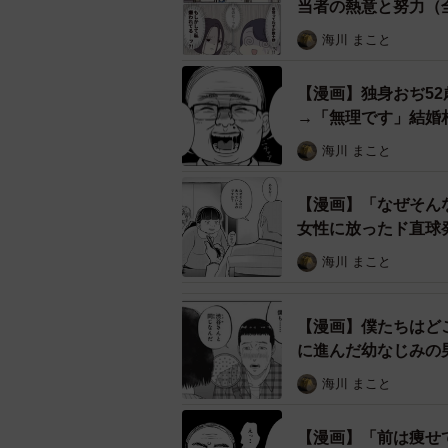
当者の熱意と努力（
海川 まこと
【漫画】独身おぢ52
桜木の提案は
→「無理です」結婚
海川 まこと
すると後日、なんとウスイが来店し
喜ぶ桜木でしたが、担当者として名
【漫画】「なぜそん
口にしたのは「ツツジさんが良かっ
女性に放ったド直球
り替え、夏服選びを全力でサポート
海川 まこと
好み」と書かれていたため、シンプ
と却下されてしまいます。その後も
【漫画】僕たちはど
スを取り寄せることになりました。
に進んだ幼なじみの
海川 まこと
【漫画】「前は痩せ