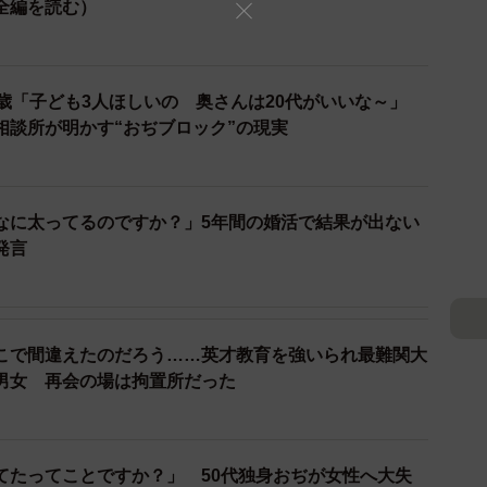
全編を読む）
2/55
歳「子ども3人ほしいの 奥さんは20代がいいな～」
まったく好みじゃない… ©ぼのこ
相談所が明かす“おぢブロック”の現実
たのです。自分が送ったDMを持って来てくれたことに
乗った瞬間、ウスイは大きなため息をつきます。そして
なに太ってるのですか？」5年間の婚活で結果が出ない
たな…」という言葉でした。それでも桜木は気持ちを切
発言
します。顧客カードには「ベーシックでシンプルな服が
ルなブラウスを提案しますが、「全然好みじゃないな」
提案はなかなか響かず、最終的には店頭にないワンピー
こで間違えたのだろう……英才教育を強いられ最難関大
男女 再会の場は拘置所だった
てたってことですか？」 50代独身おぢが女性へ大失