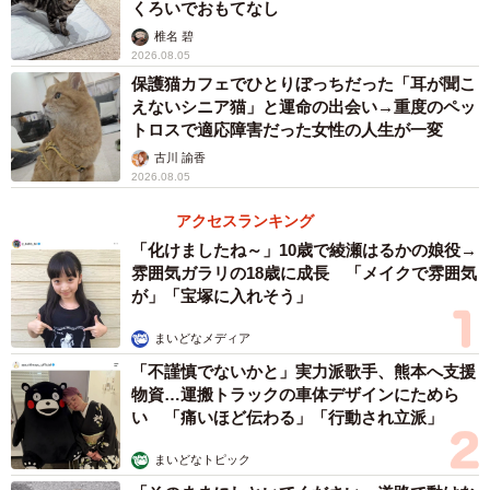
くろいでおもてなし
椎名 碧
2026.08.05
保護猫カフェでひとりぼっちだった「耳が聞こ
えないシニア猫」と運命の出会い→重度のペッ
トロスで適応障害だった女性の人生が一変
古川 諭香
2026.08.05
アクセスランキング
「化けましたね～」10歳で綾瀬はるかの娘役→
雰囲気ガラリの18歳に成長 「メイクで雰囲気
が」「宝塚に入れそう」
まいどなメディア
「不謹慎でないかと」実力派歌手、熊本へ支援
物資…運搬トラックの車体デザインにためら
い 「痛いほど伝わる」「行動され立派」
まいどなトピック