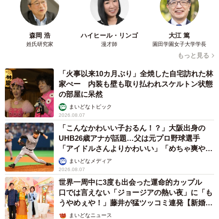
森岡 浩
ハイヒール・リンゴ
大江 篤
姓氏研究家
漫才師
園田学園女子大学学長
もっと見る
「火事以来10カ月ぶり」全焼した自宅訪れた林
家ぺー 内装も壁も取り払われスケルトン状態
の部屋に呆然
まいどなトピック
2026.08.07
「こんなかわいい子おるん！？」大阪出身の
UHB26歳アナが話題…父は元プロ野球選手
「アイドルさんよりかわいい」「めちゃ爽や
か」
まいどなメディア
2026.08.07
世界一周中に3度も出会った運命的カップル
口では言えない「ジョージアの熱い夜」に「も
うやめぇや！」藤井が猛ツッコミ連発【新婚さ
ん】
まいどなニュース