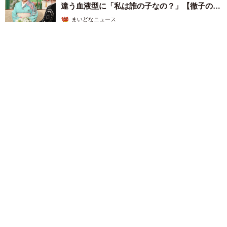
違う血液型に「私は誰の子なの？」【徹子の部
屋】
まいどなニュース
2026.08.06
「わぁ…姐さん…」「永遠にお美しい」 大女優岩下志麻さ
ん、写真家のインスタに登場
まいどなメディア
2026.08.05
「ふざけてません…真剣です」京都の老舗和菓