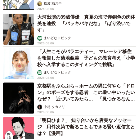
松波 穂乃圭
2026.08.06
大河出演の39歳俳優 真夏の海で赤銅色の肉体
美を連投 「バッキバキだな」「ばり渋いで
す」
まいどなトピック
2026.08.06
「人生こそがバラエティー」 マレーシア移住
を報告した菊地亜美 子どもの教育考え「小学
校へ入学するこのタイミングで挑戦」
まいどなトピック
2026.08.06
京都駅をぶらぶら→ホームの隅に何やら「ドロ
ン」のポーズをする忍者 この暑い中いったい
なぜ？ 近づいてみたら… 「見つかるなんて
未熟」
中将 タカノリ
2026.08.06
「明日ひま？」 知り合いから唐突なメッセー
ジ 用件次第で断ることもできる賢い返信文と
は？【漫画】