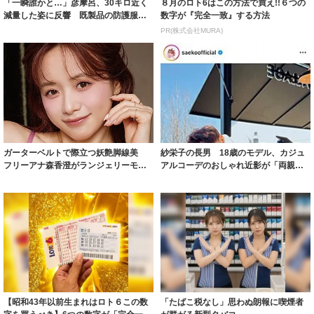
「一瞬誰かと…」彦摩呂、30キロ近く
８月のロト6はこの方法で買え!!６つの
減量した姿に反響 既製品の防護服が
数字が『完全一致』する方法
着られると...
PR(株式会社MURA)
ガーターベルトで際立つ妖艶脚線美
紗栄子の長男 18歳のモデル、カジュ
フリーアナ森香澄がランジェリーモデ
アルコーデのおしゃれ近影が「両親の
ルに ｢PE...
いいとこ取...
【昭和43年以前生まれはロト６この数
「たばこ税なし」思わぬ朗報に喫煙者