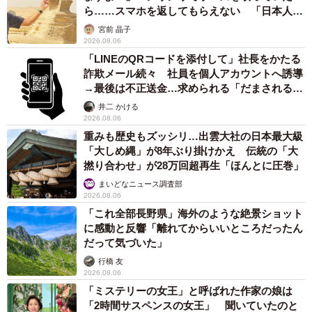
ら……スマホを返してもらえない 「日本人は
カモ代表かも」「私は6時間で3万円払った」
宮前 晶子
2026.08.06
「LINEのQRコードを添付して」社長をかたる
詐欺メール続々 社員を個人アカウントへ誘導
→最後は不正送金…求められる「だまされる前
提」の対策
井二 かける
2026.08.06
重みも歴史もズッシリ…出雲大社の日本最大級
「大しめ縄」が8年ぶり掛けかえ 伝統の「大
撚り合わせ」が28万回超再生「ほんとに圧巻」
まいどなニュース調査部
2026.08.06
「これ全部長野県」海外のような絶景ショット
に感動と反響「離れてからいいところだったん
だって気づいた」
行橋 友
2026.08.06
「ミステリーの女王」と呼ばれた作家の娘は
「2時間サスペンスの女王」 聞いていたのと