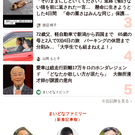
「そのままにしといてください」道路で動けな
い猫を前に返された一言… 懸命に生きようと
した4日間 「命の重さはみんな同じ」保護団
体代表の訴え
渡辺 晴子
72歳父、軽自動車で新潟から四国まで 65歳の
母と2人で3泊4日の旅 パーキングの休憩まで
分刻み… 「大学生でも組まねえよ！」
山岡 もと子
愛車は総走行距離17万キロのホンダレジェン
ド 「どなたか欲しい方が居たら」 大御所漫
才師が譲渡の意向
まいどなトピック
６位以降を見る
まいどなファミリー
（新着記事順）