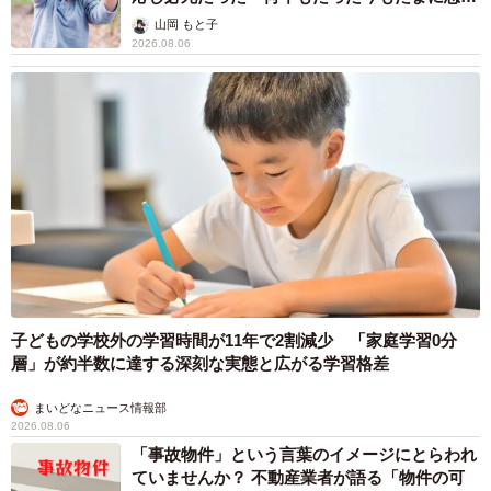
出し…
山岡 もと子
2026.08.06
子どもの学校外の学習時間が11年で2割減少 「家庭学習0分
層」が約半数に達する深刻な実態と広がる学習格差
まいどなニュース情報部
2026.08.06
「事故物件」という言葉のイメージにとらわれ
ていませんか？ 不動産業者が語る「物件の可