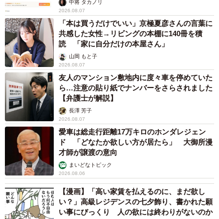
中将 タカノリ
2026.08.07
「本は買うだけでいい」京極夏彦さんの言葉に
共感した女性→リビングの本棚に140冊を積
読 「家に自分だけの本屋さん」
山岡 もと子
2026.08.07
友人のマンション敷地内に度々車を停めていた
ら…注意の貼り紙でナンバーをさらされました
【弁護士が解説】
長澤 芳子
2026.08.07
愛車は総走行距離17万キロのホンダレジェン
ド 「どなたか欲しい方が居たら」 大御所漫
才師が譲渡の意向
まいどなトピック
2026.08.06
【漫画】「高い家賃を払えるのに、まだ欲し
い？」高級レジデンスの七夕飾り、書かれた願
い事にびっくり 人の欲には終わりがないのか