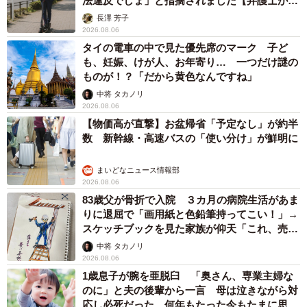
法違反でしょ」と指摘されました【弁護士が解
説】
長澤 芳子
2026.08.06
タイの電車の中で見た優先席のマーク 子ど
も、妊娠、けが人、お年寄り… 一つだけ謎の
ものが！？「だから黄色なんですね」
中将 タカノリ
2026.08.06
【物価高が直撃】お盆帰省「予定なし」が約半
数 新幹線・高速バスの「使い分け」が鮮明に
まいどなニュース情報部
2026.08.06
83歳父が骨折で入院 ３カ月の病院生活があま
りに退屈で「画用紙と色鉛筆持ってこい！」→
スケッチブックを見た家族が仰天「これ、売れ
ますよ…」
中将 タカノリ
2026.08.06
1歳息子が腕を亜脱臼 「奥さん、専業主婦な
のに」と夫の後輩から一言 母は泣きながら対
応し必死だった 何年もたった今もたまに思い