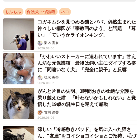
もふもふ
保護犬・保護猫
ネコ
コガネムシを見つめる猫とパパ、偶然生まれた
神々しい構図が「宗教画のよう」と話題 「尊
い」「ていうかライオンキング」
梨木 香奈
2026.08.06
「かわいいストーカーに追われています」甘え
ん坊な元保護猫 最後は飼い主にダイブする姿
に「間違いなく犬」「完全に親子」と反響
梨木 香奈
2026.08.06
がんと片目の失明、3時間おきの壮絶な介護を
乗り越えた猫 「叶わないかもしれない」と覚
悟した19歳の誕生日を迎えて感動
古川 諭香
2026.08.06
涼しい「冷感敷きパッド」を気に入った猫さ
ん、”友達”をヨイショヨイショとご招待、毛づ