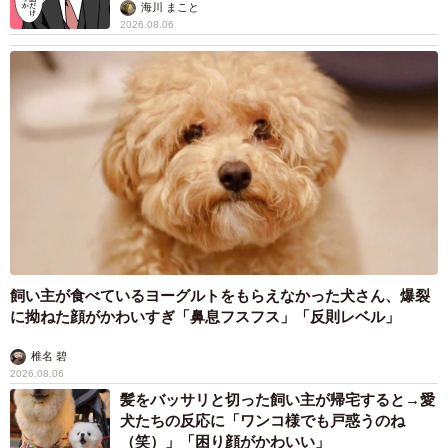
海川 まこと
2026.08.06
飼い主が食べているヨーグルトをもらえなかった犬さん、爆裂
に拗ねた顔がかわいすぎ「鼻息フスフス」「反則レベル」
椎名 碧
2026.08.06
髪をバッサリと切った飼い主が帰宅すると→愛
犬たちの反応に「ワンコ様でも戸惑うのね
（笑）」「困り顔がかわいい」