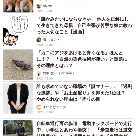
ANNA
2026.08.06
「誰かみたいにならなきゃ」 他人を正解にし
て生きてきた母親 自己主張が苦手な娘に教わ
った大切なこと【漫画】
海川 まこと
2026.08.06
「カニにアジをあげると青くなる」ほんと
に！？ 「自然の染色技術が凄い」と話題に
その理由とは…？
竹中 友一（RinToris）
2026.08.06
誰も求めていない職場の「謎マナー」、「過剰
な挨拶」や「お土産配り」を抑えた1位は？
やめられない理由は「周りの目」
まいどなデータ
2026.08.06
自転車通行可の歩道 電動キックボードで走行
中、小学生とあわや衝突！ 「歩道走行は道交