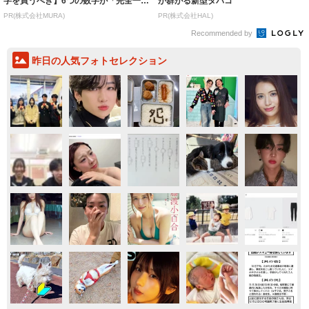
字を買うべき】6つの数字が「完全一
が群がる新型タバコ
致」する方...
PR(株式会社MURA)
PR(株式会社HAL)
Recommended by
昨日の人気フォトセレクション