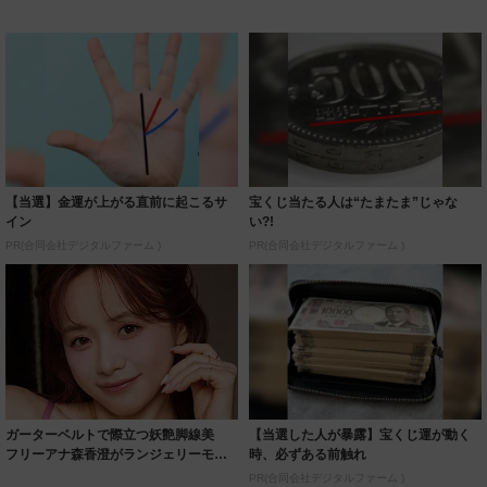
【当選】金運が上がる直前に起こるサ
宝くじ当たる人は“たまたま”じゃな
イン
い?!
PR(合同会社デジタルファーム )
PR(合同会社デジタルファーム )
ガーターベルトで際立つ妖艶脚線美
【当選した人が暴露】宝くじ運が動く
フリーアナ森香澄がランジェリーモデ
時、必ずある前触れ
ルに ｢PE...
PR(合同会社デジタルファーム )