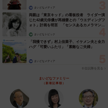
まいどなメディア
両親は「東京キッド」の看板役者 ライダー演
じた42歳元俳優が再婚妻との「ウエディングフ
ォト」計画を明言 「センスあるカメラマン求
む」
まいどなトピック
「我慢できず」村上佳菜子、イケメン夫と全力
ハグ「可愛いふたり」「素敵なご夫婦」
まいどなメディア
６位以降を見る
まいどなファミリー
（新着記事順）