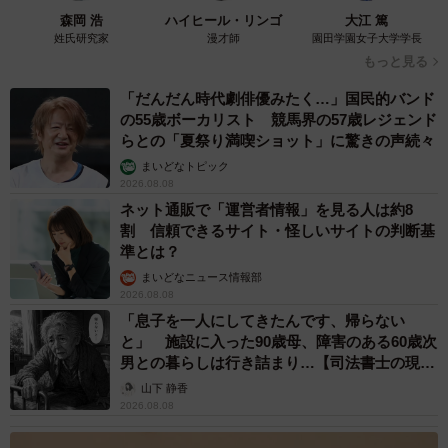
森岡 浩
ハイヒール・リンゴ
大江 篤
姓氏研究家
漫才師
園田学園女子大学学長
もっと見る
「だんだん時代劇俳優みたく…」国民的バンド
の55歳ボーカリスト 競馬界の57歳レジェンド
らとの「夏祭り満喫ショット」に驚きの声続々
まいどなトピック
2026.08.08
ネット通販で「運営者情報」を見る人は約8
割 信頼できるサイト・怪しいサイトの判断基
準とは？
まいどなニュース情報部
2026.08.08
「息子を一人にしてきたんです、帰らない
と」 施設に入った90歳母、障害のある60歳次
男との暮らしは行き詰まり…【司法書士の現場
から】
山下 静香
2026.08.08