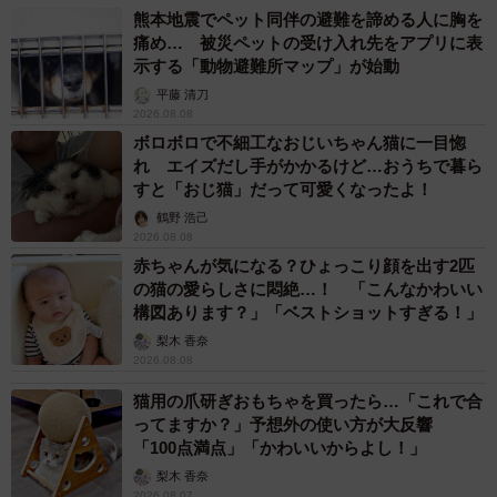
熊本地震でペット同伴の避難を諦める人に胸を
痛め… 被災ペットの受け入れ先をアプリに表
示する「動物避難所マップ」が始動
平藤 清刀
2026.08.08
ボロボロで不細工なおじいちゃん猫に一目惚
れ エイズだし手がかかるけど…おうちで暮ら
すと「おじ猫」だって可愛くなったよ！
鶴野 浩己
2026.08.08
赤ちゃんが気になる？ひょっこり顔を出す2匹
の猫の愛らしさに悶絶…！ 「こんなかわいい
構図あります？」「ベストショットすぎる！」
梨木 香奈
2026.08.08
猫用の爪研ぎおもちゃを買ったら…「これで合
ってますか？」予想外の使い方が大反響
「100点満点」「かわいいからよし！」
梨木 香奈
2026.08.07