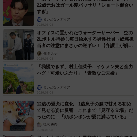
22歳元おはガール髪バッサリ「ショート似合い
すぎ」
まいどなメディア
2026.08.08
オフィスに置かれたウォーターサーバー 空の
2Lボトル持参し毎日給水する男性社員→総務担
当者の注意にまさかの逆ギレ！【弁護士が解
説】
長澤 芳子
2026.08.08
「我慢できず」村上佳菜子、イケメン夫と全力
ハグ「可愛いふたり」「素敵なご夫婦」
まいどなメディア
2026.08.08
12歳の愛犬に変化 1歳息子の膝で甘える初め
て見せる姿に反響 これまで「見守る立場」だ
ったのに…「頭ポンポンが愛に満ちている」
「尊…」
梨木 香奈
2026.08.08