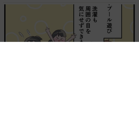
【漫画】周囲の目を気にせず遊べる！洗濯物も干せる！最近人
気の戸建ての「中庭」 ところが…実際住んでみて分かった後
悔ポイント
中瀬 えみ
2026.08.07
難聴のお姉ちゃんに5歳の妹が手話通訳 互い
に支え合う家族の日常に反響「妹ちゃん、頼も
しい」「かわいい通訳さん」
五ヶ瀬 あお
2026.08.07