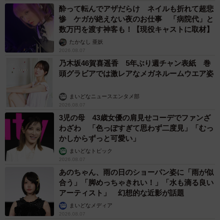
酔って転んでアザだらけ ネイルも折れて超悲
惨 ケガが絶えない夜のお仕事 「病院代」と
数万円を渡す神客も！【現役キャストに取材】
たかなし 亜妖
2026.08.07
乃木坂46賀喜遥香 5年ぶり週チャン表紙 巻
頭グラビアでは激レアなメガネルームウエア姿
まいどなニュースエンタメ部
2026.08.07
3児の母 43歳女優の肩見せコーデでファンざ
わざわ 「色っぽすぎて思わず二度見」「むっ
かしからずっと可愛い」
まいどなトピック
2026.08.07
あのちゃん、雨の日のショーパン姿に「雨が似
合う」「脚めっちゃきれい！」「水も滴る良い
アーティスト」 幻想的な近影が話題
まいどなメディア
2026.08.07