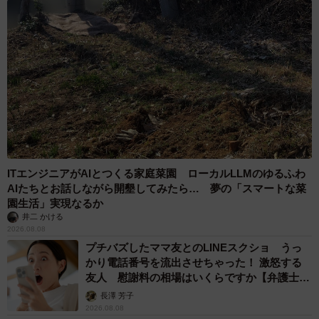
ITエンジニアがAIとつくる家庭菜園 ローカルLLMのゆるふわ
AIたちとお話しながら開墾してみたら… 夢の「スマートな菜
園生活」実現なるか
井二 かける
2026.08.08
プチバズしたママ友とのLINEスクショ うっ
かり電話番号を流出させちゃった！ 激怒する
友人 慰謝料の相場はいくらですか【弁護士が
解説】
長澤 芳子
2026.08.08