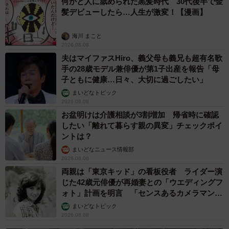
何かと人に舐められた黒髪時代 30代後半で金
髪デビューしたら…人生が激変！【漫画】
海川 まこと
2026.08.08
夫はマイファスHiro、義父母も義兄も超有名歌
手の28歳モデル兼俳優が第1子出産を報告「母
子ともに健康…日々、大切に過ごしたい」
まいどなトピック
2026.08.08
お盆明けは介護相談が3割増加 帰省時に確認
したい「離れて暮らす親の異変」チェックポイ
ントは？
まいどなニュース情報部
2026.08.08
両親は「東京キッド」の看板役者 ライダー演
じた42歳元俳優が再婚妻との「ウエディングフ
ォト」計画を明言 「センスあるカメラマン求
む」
まいどなトピック
2026.08.08