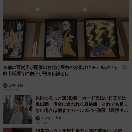
京都の百貨店が開催のお化け屋敷のお化けにモデルがいる 比
叡山延暦寺の僧侶が語る伝説とは
浅井 佳穂
2026.08.08
原則ゆるっと週3勤務 カード支払い日直前は
鬼出勤 借金に追われる風俗嬢 それでも足り
ない場合は朝までガールズバー副業【現役キャ
ストに取材】
たかなし 亜妖
2026.08.08
19歳でハライチ岩井勇気と年の差婚から3年、