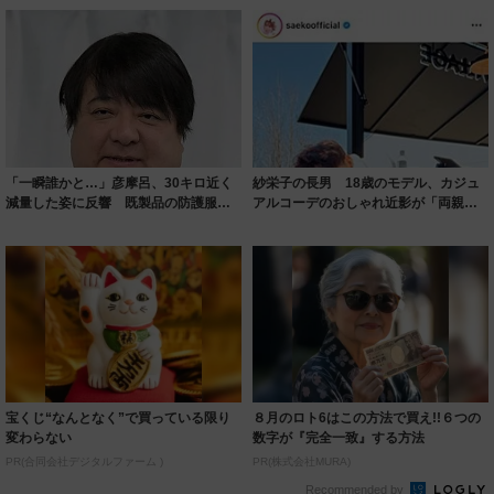
「一瞬誰かと…」彦摩呂、30キロ近く
紗栄子の長男 18歳のモデル、カジュ
減量した姿に反響 既製品の防護服が
アルコーデのおしゃれ近影が「両親の
着られると...
いいとこ取...
宝くじ“なんとなく”で買っている限り
８月のロト6はこの方法で買え!!６つの
変わらない
数字が『完全一致』する方法
PR(合同会社デジタルファーム )
PR(株式会社MURA)
Recommended by