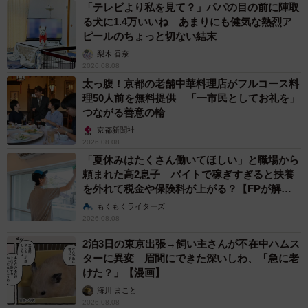
「テレビより私を見て？」パパの目の前に陣取
る犬に1.4万いいね あまりにも健気な熱烈ア
ピールのちょっと切ない結末
梨木 香奈
2026.08.08
太っ腹！京都の老舗中華料理店がフルコース料
理50人前を無料提供 「一市民としてお礼を」
つながる善意の輪
京都新聞社
2026.08.08
「夏休みはたくさん働いてほしい」と職場から
頼まれた高2息子 バイトで稼ぎすぎると扶養
を外れて税金や保険料が上がる？【FPが解
説】
もくもくライターズ
2026.08.08
2泊3日の東京出張→飼い主さんが不在中ハムス
ターに異変 眉間にできた深いしわ、「急に老
けた？」【漫画】
海川 まこと
2026.08.08