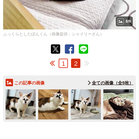
8/9
ふっくらとしたぽんくん（画像提供：シャイリーさん）
1
2
この記事の画像
全ての画像（全9枚）
5