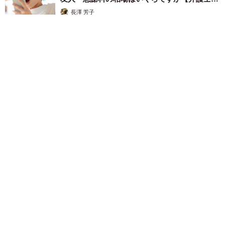
解説】
長澤 芳子
2026.08.08
「テレビより私を見て？」パパの目の前に陣取る犬に1.4万いい
ね あまりにも健気な熱烈アピールのちょっと切ない結末
梨木 香奈
2026.08.08
太っ腹！京都の老舗中華料理店がフルコース料
理50人前を無料提供 「一市民としてお礼を」