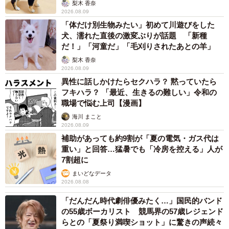
梨木 香奈
2026.08.09
「体だけ別生物みたい」初めて川遊びをした
犬、濡れた直後の激変ぶりが話題 「新種
だ！」「河童だ」「毛刈りされたあとの羊」
梨木 香奈
2026.08.09
異性に話しかけたらセクハラ？ 黙っていたら
フキハラ？ 「最近、生きるの難しい」令和の
職場で悩む上司【漫画】
海川 まこと
2026.08.09
補助があっても約9割が「夏の電気・ガス代は
重い」と回答…猛暑でも「冷房を控える」人が
7割超に
まいどなデータ
2026.08.08
「だんだん時代劇俳優みたく…」国民的バンド
の55歳ボーカリスト 競馬界の57歳レジェンド
らとの「夏祭り満喫ショット」に驚きの声続々