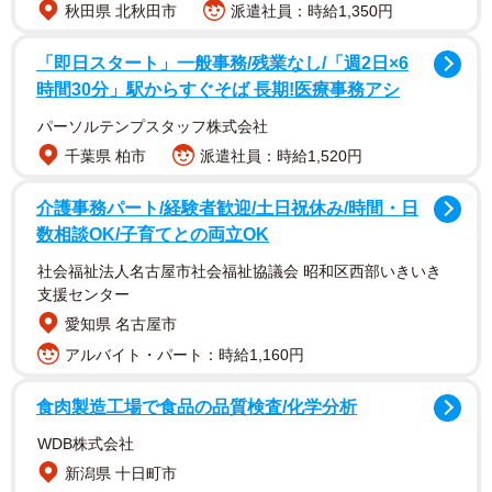
秋田県 北秋田市
派遣社員：時給1,350円
「即日スタート」一般事務/残業なし/「週2日×6
時間30分」駅からすぐそば 長期!医療事務アシ
パーソルテンプスタッフ株式会社
千葉県 柏市
派遣社員：時給1,520円
介護事務パート/経験者歓迎/土日祝休み/時間・日
数相談OK/子育てとの両立OK
社会福祉法人名古屋市社会福祉協議会 昭和区西部いきいき
支援センター
愛知県 名古屋市
アルバイト・パート：時給1,160円
食肉製造工場で食品の品質検査/化学分析
WDB株式会社
新潟県 十日町市