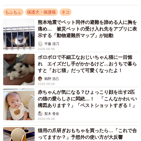
もふもふ
保護犬・保護猫
ネコ
熊本地震でペット同伴の避難を諦める人に胸を
痛め… 被災ペットの受け入れ先をアプリに表
示する「動物避難所マップ」が始動
平藤 清刀
2026.08.08
ボロボロで不細工なおじいちゃん猫に一目惚
れ エイズだし手がかかるけど…おうちで暮ら
すと「おじ猫」だって可愛くなったよ！
鶴野 浩己
2026.08.08
赤ちゃんが気になる？ひょっこり顔を出す2匹
の猫の愛らしさに悶絶…！ 「こんなかわいい
構図あります？」「ベストショットすぎる！」
梨木 香奈
2026.08.08
猫用の爪研ぎおもちゃを買ったら…「これで合
ってますか？」予想外の使い方が大反響