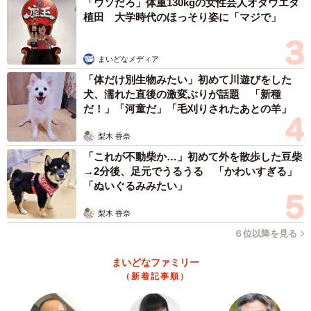
「ウソだろ」体重130kgの女性芸人オダウエダ
植田 大学時代のほっそり姿に「マジで」
まいどなメディア
「体だけ別生物みたい」初めて川遊びをした
犬、濡れた直後の激変ぶりが話題 「新種
だ！」「河童だ」「毛刈りされたあとの羊」
梨木 香奈
「これが不動柴か…」初めて外を散歩した豆柴
→2分後、足元でうるうる 「かわいすぎる」
「ぬいぐるみみたい」
梨木 香奈
６位以降を見る
まいどなファミリー
（新着記事順）