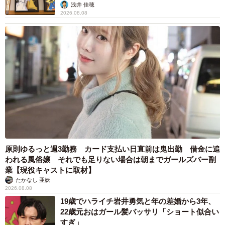
浅井 佳穂
2026.08.08
原則ゆるっと週3勤務 カード支払い日直前は鬼出勤 借金に追
われる風俗嬢 それでも足りない場合は朝までガールズバー副
業【現役キャストに取材】
たかなし 亜妖
2026.08.08
19歳でハライチ岩井勇気と年の差婚から3年、
22歳元おはガール髪バッサリ「ショート似合い
すぎ」