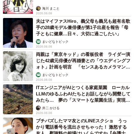
海川 まこと
2026.08.08
夫はマイファスHiro、義父母も義兄も超有名歌
手の28歳モデル兼俳優が第1子出産を報告「母
子ともに健康…日々、大切に過ごしたい」
まいどなトピック
2026.08.08
両親は「東京キッド」の看板役者 ライダー演
じた42歳元俳優が再婚妻との「ウエディングフ
ォト」計画を明言 「センスあるカメラマン求
む」
まいどなトピック
2026.08.08
ITエンジニアがAIとつくる家庭菜園 ローカル
LLMのゆるふわAIたちとお話しながら開墾して
みたら… 夢の「スマートな菜園生活」実現な
るか
井二 かける
2026.08.08
プチバズしたママ友とのLINEスクショ うっ
かり電話番号を流出させちゃった！ 激怒する
友人 慰謝料の相場はいくらですか【弁護士が