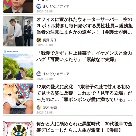
まいどなメディア
2026.08.08
オフィスに置かれたウォーターサーバー 空の
2Lボトル持参し毎日給水する男性社員→総務担
当者の注意にまさかの逆ギレ！【弁護士が解
説】
長澤 芳子
2026.08.08
「我慢できず」村上佳菜子、イケメン夫と全力
ハグ「可愛いふたり」「素敵なご夫婦」
まいどなメディア
2026.08.08
12歳の愛犬に変化 1歳息子の膝で甘える初め
て見せる姿に反響 これまで「見守る立場」だ
ったのに…「頭ポンポンが愛に満ちている」
「尊…」
梨木 香奈
2026.08.08
何かと人に舐められた黒髪時代 30代後半で金
髪デビューしたら…人生が激変！【漫画】