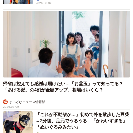
2026.08.09
帰省は控えても感謝は届けたい…「お盆玉」って知ってる？
「あげる派」の4割が金額アップ、相場はいくら？
まいどなニュース情報部
2026.08.09
「これが不動柴か…」初めて外を散歩した豆柴
→2分後、足元でうるうる 「かわいすぎる」
「ぬいぐるみみたい」