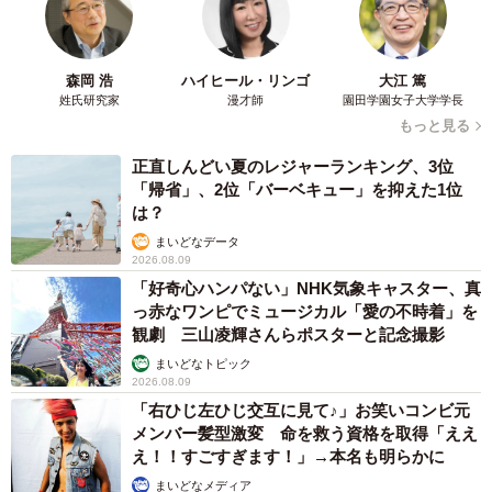
森岡 浩
ハイヒール・リンゴ
大江 篤
姓氏研究家
漫才師
園田学園女子大学学長
もっと見る
正直しんどい夏のレジャーランキング、3位
「帰省」、2位「バーベキュー」を抑えた1位
は？
まいどなデータ
2026.08.09
「好奇心ハンパない」NHK気象キャスター、真
っ赤なワンピでミュージカル「愛の不時着」を
観劇 三山凌輝さんらポスターと記念撮影
まいどなトピック
2026.08.09
「右ひじ左ひじ交互に見て♪」お笑いコンビ元
メンバー髪型激変 命を救う資格を取得「ええ
え！！すごすぎます！」→本名も明らかに
まいどなメディア