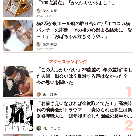
「100点満点」「かわいいからよし！」
梨木 香奈
2026.08.07
猫2匹が段ボール箱の取り合いで「ポコスカ猫
パンチ」の応酬 その後の心温まる結末に「愛
～！」「おばちゃん泣きそうや…」
梨木 香奈
2026.08.07
アクセスランキング
「この人しかいない」26歳差の“年の差婚”をし
た夫婦 出会いは？反対する声はなかった？
今の思いを聞いた
古川 諭香
「お前さえいなければ金賞取れてた！」高校時
代の演奏会がトラウマ……責められた学生は楽
器修理職人に 10年後再会した因縁の相手から
思わぬ申し出【漫画】
海川 まこと