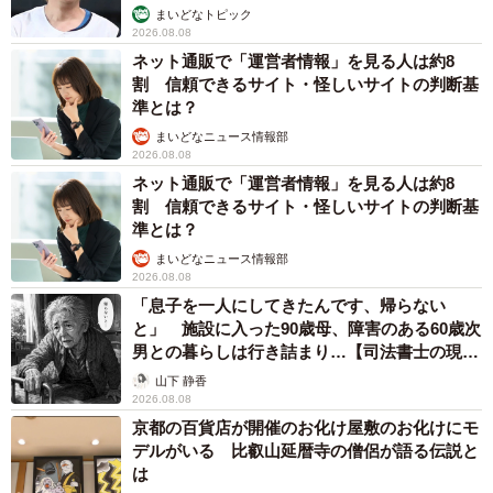
まいどなトピック
2026.08.08
ネット通販で「運営者情報」を見る人は約8
割 信頼できるサイト・怪しいサイトの判断基
準とは？
まいどなニュース情報部
2026.08.08
ネット通販で「運営者情報」を見る人は約8
割 信頼できるサイト・怪しいサイトの判断基
準とは？
まいどなニュース情報部
2026.08.08
「息子を一人にしてきたんです、帰らない
と」 施設に入った90歳母、障害のある60歳次
男との暮らしは行き詰まり…【司法書士の現場
から】
山下 静香
2026.08.08
京都の百貨店が開催のお化け屋敷のお化けにモ
デルがいる 比叡山延暦寺の僧侶が語る伝説と
は