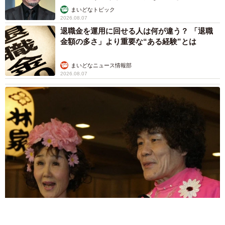
「こんなかわいい子おるん！？」大阪出身の
UHB26歳アナが話題…父は元プロ野球選手
「アイドルさんよりかわいい」「めちゃ爽や
か」
まいどなメディア
2026.08.07
世界一周中に3度も出会った運命的カップル
口では言えない「ジョージアの熱い夜」に「も
うやめぇや！」藤井が猛ツッコミ連発【新婚さ
ん】
まいどなニュース
2026.08.07
「国産マッチでもバズりたい」願いかなった！
老舗メーカーの投稿が4100万再生 他業種も
続々相乗りでミーム化へ発展
まいどなニュース調査部
2026.08.07
「即座に案内することが不可能です」レストラ
ンの入り口に大きな注意書き オートリザーブ
からの予約を拒否するお断りに賛同者続々
中将 タカノリ
2026.08.07