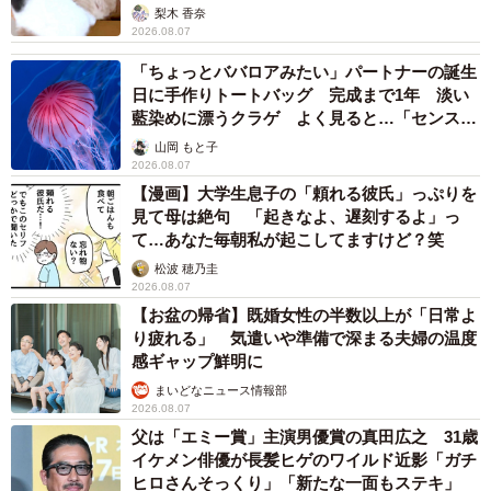
退職金を運用に回せる人は何が違う？ 「退職
金額の多さ」より重要な“ある経験”とは
まいどなニュース情報部
2026.08.07
「火事以来10カ月ぶり」全焼した自宅訪れた林家ぺー 内装も
壁も取り払われスケルトン状態の部屋に呆然
まいどなトピック
2026.08.07