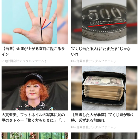
【当選】金運が上がる直前に起こるサ
宝くじ当たる人は“たまたま”じゃな
イン
い?!
PR(合同会社デジタルファーム )
PR(合同会社デジタルファーム )
大貫亜美、フットネイルの写真に足の
【当選した人が暴露】宝くじ運が動く
甲のタトゥー「驚く方もたまに」「実
時、必ずある前触れ
は至る所にビ...
PR(合同会社デジタルファーム )