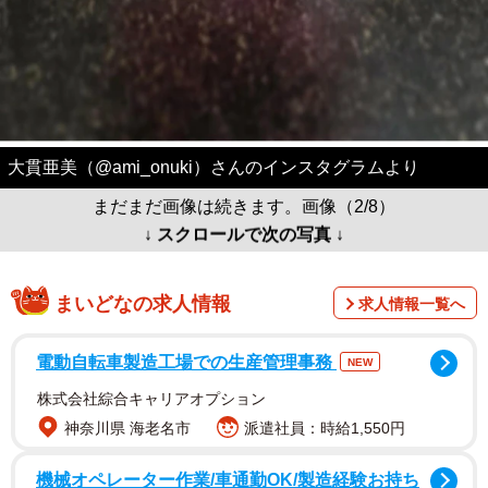
大貫亜美（@ami_onuki）さんのインスタグラムより
まだまだ画像は続きます。画像（2/8）
↓ スクロールで次の写真 ↓
まいどなの求人情報
求人情報一覧へ
電動自転車製造工場での生産管理事務
NEW
株式会社綜合キャリアオプション
神奈川県 海老名市
派遣社員：時給1,550円
機械オペレーター作業/車通勤OK/製造経験お持ち