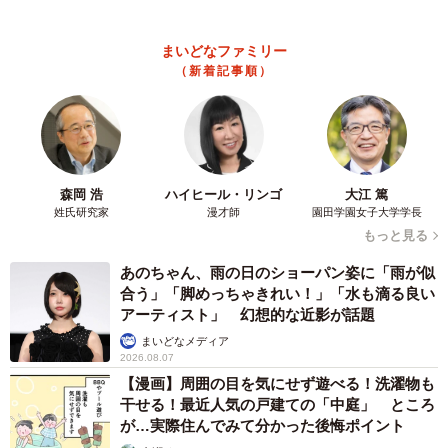
に支え合う家族の日常に反響「妹ちゃん、頼も
しい」「かわいい通訳さん」
五ヶ瀬 あお
2026.08.07
ラストライブ控えるT-BOLAN森友嵐士 にしたん社長がTikTok
内で独占インタビュー
まいどなニュース
2026.08.07