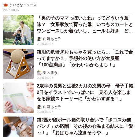
「ちょっとババロアみたい」パートナーの誕生
日に手作りトートバッグ 完成まで1年 淡い
藍染めに漂うクラゲ よく見ると…「センスす
ごい」
山岡 もと子
2026.08.07
【漫画】大学生息子の「頼れる彼氏」っぷりを
見て母は絶句 「起きなよ、遅刻するよ」っ
て…あなた毎朝私が起こしてますけど？笑
松波 穂乃圭
2026.08.07
【お盆の帰省】既婚女性の半数以上が「日常よ
り疲れる」 気遣いや準備で深まる夫婦の温度
感ギャップ鮮明に
まいどなニュース情報部
2026.08.07
父は「エミー賞」主演男優賞の真田広之 31歳
イケメン俳優が長髪ヒゲのワイルド近影「ガチ
ヒロさんそっくり」「新たな一面もステキ」
まいどなトピック
2026.08.07