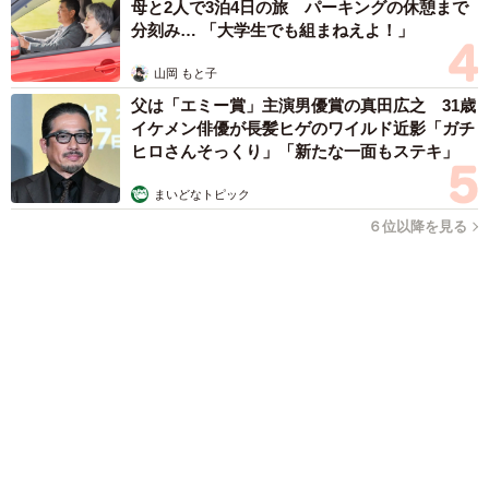
（新着記事順）
森岡 浩
ハイヒール・リンゴ
大江 篤
姓氏研究家
漫才師
園田学園女子大学学長
もっと見る
あのちゃん、雨の日のショーパン姿に「雨が似
合う」「脚めっちゃきれい！」「水も滴る良い
アーティスト」 幻想的な近影が話題
まいどなメディア
2026.08.07
【漫画】周囲の目を気にせず遊べる！洗濯物も
干せる！最近人気の戸建ての「中庭」 ところ
が…実際住んでみて分かった後悔ポイント
中瀬 えみ
2026.08.07
難聴のお姉ちゃんに5歳の妹が手話通訳 互い