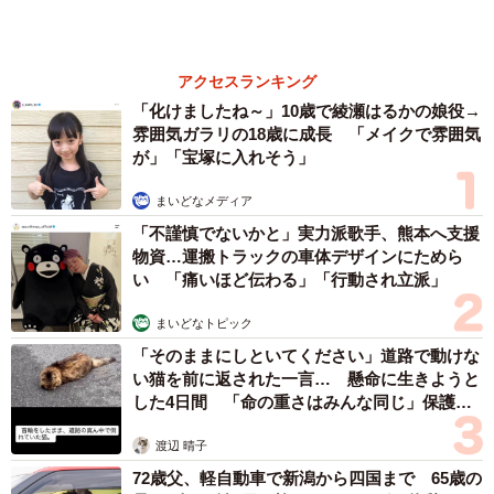
山岡 もと子
父は「エミー賞」主演男優賞の真田広之 31歳
イケメン俳優が長髪ヒゲのワイルド近影「ガチ
ヒロさんそっくり」「新たな一面もステキ」
まいどなトピック
６位以降を見る
まいどなファミリー