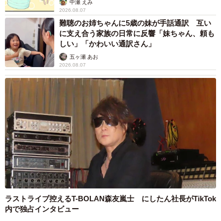
「男の子のママっぽいよね」ってどういう意
味？ 女系家族で育った母 いつもスカートと
ワンピースしか着ないし、ヒールも好き どの
へんが…
山岡 もと子
2026.08.07
猫用の爪研ぎおもちゃを買ったら…「これで合
ってますか？」予想外の使い方が大反響
「100点満点」「かわいいからよし！」
梨木 香奈
2026.08.07
2歳半の長男と生後2カ月の次男の母 母子手帳
2冊をイラストでいっぱいに 見る人を楽しま
せる家族ストーリーに「かわいすぎる！」
山岡 もと子
2026.08.07
猫2匹が段ボール箱の取り合いで「ポコスカ猫
パンチ」の応酬 その後の心温まる結末に「愛
～！」「おばちゃん泣きそうや…」
梨木 香奈
2026.08.07