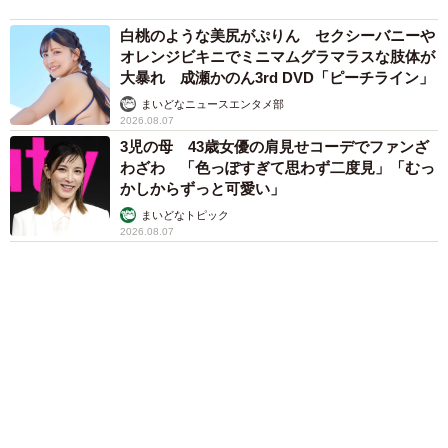
アクセスランキング
「化けましたね～」10歳で綾瀬はるかの娘役→
雰囲気ガラリの18歳に成長 「メイクで雰囲気
が」「宝塚に入れそう」
まいどなメディア
「不謹慎でないかと」実力派歌手、熊本へ支援
物資…運搬トラックの車体デザインにためら
い 「痛いほど伝わる」「行動され立派」
まいどなトピック
「そのままにしといてください」道路で動けな
い猫を前に返された一言… 懸命に生きようと
した4日間 「命の重さはみんな同じ」保護団
体代表の訴え
渡辺 晴子
72歳父、軽自動車で新潟から四国まで 65歳の
母と2人で3泊4日の旅 パーキングの休憩まで
分刻み… 「大学生でも組まねえよ！」