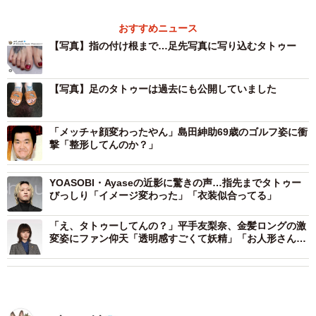
おすすめニュース
【写真】指の付け根まで…足先写真に写り込むタトゥー
【写真】足のタトゥーは過去にも公開していました
「メッチャ顔変わったやん」島田紳助69歳のゴルフ姿に衝
撃「整形してんのか？」
YOASOBI・Ayaseの近影に驚きの声…指先までタトゥー
びっしり「イメージ変わった」「衣装似合ってる」
「え、タトゥーしてんの？」平手友梨奈、金髪ロングの激
変姿にファン仰天「透明感すごくて妖精」「お人形さんみ
たい」