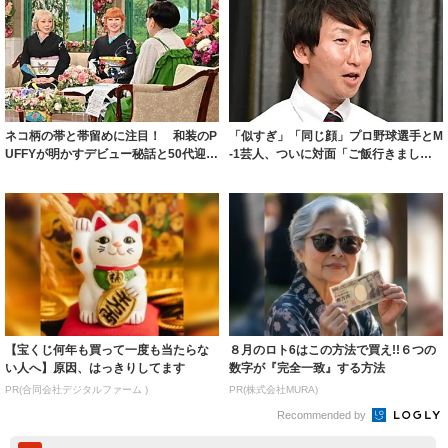
ネコ柄の帯と帯留めに注目！ 和装のP
「似すぎ」「同じ顔」プロ野球選手とM
UFFYが明かすデビュー秘話と50代迎え
-1芸人、ついに対面「ご飯行きまし
た現...
た」ユニフ...
【宝くじ何年も買って一度も当たらな
８月のロト6はこの方法で買え!!６つの
い人へ】原因、はっきりしてます
数字が『完全一致』する方法
PR(合同会社デジタルファーム )
PR(株式会社MURA)
Recommended by