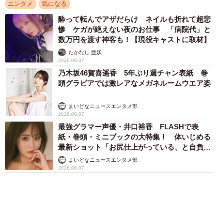
オレンジビキニでミニマムグラマラスな肢体が
大暴れ 成瀬かのん3rd DVD「ピーチライン」
まいどなニュースエンタメ部
2026.08.07
3児の母 43歳女優の肩見せコーデでファンざ
わざわ 「色っぽすぎて思わず二度見」「むっ
かしからずっと可愛い」
まいどなトピック
2026.08.07