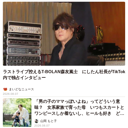
ラストライブ控えるT-BOLAN森友嵐士 にしたん社長がTikTok
内で独占インタビュー
まいどなニュース
2026.08.07
「男の子のママっぽいよね」ってどういう意
味？ 女系家族で育った母 いつもスカートと
ワンピースしか着ないし、ヒールも好き どの
へんが…
山岡 もと子
2026.08.07