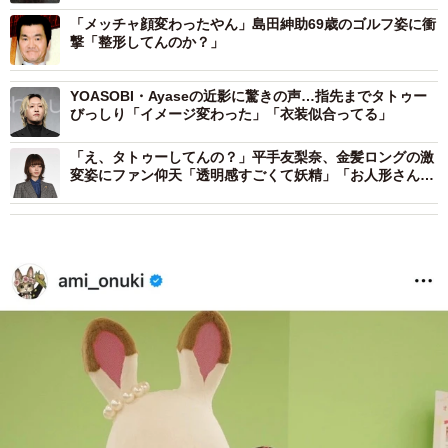
「メッチャ顔変わったやん」島田紳助69歳のゴルフ姿に衝
撃「整形してんのか？」
YOASOBI・Ayaseの近影に驚きの声…指先までタトゥー
びっしり「イメージ変わった」「衣装似合ってる」
「え、タトゥーしてんの？」平手友梨奈、金髪ロングの激
変姿にファン仰天「透明感すごくて妖精」「お人形さんみ
たい」