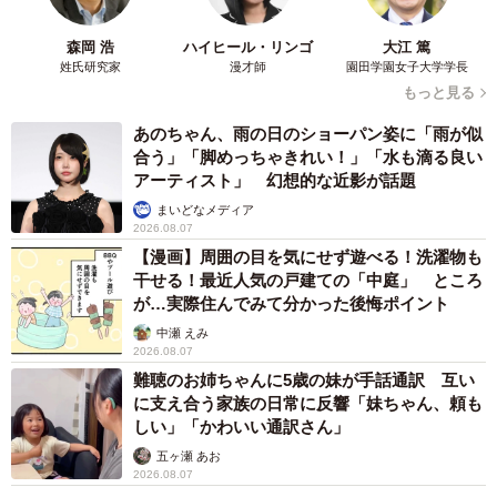
森岡 浩
ハイヒール・リンゴ
大江 篤
姓氏研究家
漫才師
園田学園女子大学学長
もっと見る
あのちゃん、雨の日のショーパン姿に「雨が似
合う」「脚めっちゃきれい！」「水も滴る良い
アーティスト」 幻想的な近影が話題
まいどなメディア
2026.08.07
【漫画】周囲の目を気にせず遊べる！洗濯物も
干せる！最近人気の戸建ての「中庭」 ところ
が…実際住んでみて分かった後悔ポイント
中瀬 えみ
2026.08.07
難聴のお姉ちゃんに5歳の妹が手話通訳 互い
に支え合う家族の日常に反響「妹ちゃん、頼も
しい」「かわいい通訳さん」
五ヶ瀬 あお
2026.08.07