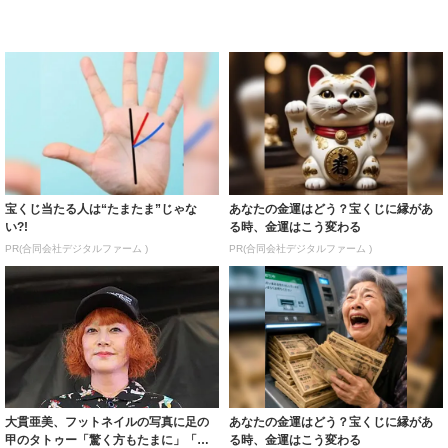
宝くじ当たる人は“たまたま”じゃな
あなたの金運はどう？宝くじに縁があ
い?!
る時、金運はこう変わる
PR(合同会社デジタルファーム )
PR(合同会社デジタルファーム )
大貫亜美、フットネイルの写真に足の
あなたの金運はどう？宝くじに縁があ
甲のタトゥー「驚く方もたまに」「実
る時、金運はこう変わる