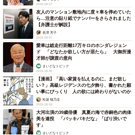
2026.08.07
友人のマンション敷地内に度々車を停めていた
ら…注意の貼り紙でナンバーをさらされました
【弁護士が解説】
長澤 芳子
2026.08.07
愛車は総走行距離17万キロのホンダレジェン
ド 「どなたか欲しい方が居たら」 大御所漫
才師が譲渡の意向
まいどなトピック
2026.08.06
【漫画】「高い家賃を払えるのに、まだ欲し
い？」高級レジデンスの七夕飾り、書かれた願
い事にびっくり 人の欲には終わりがないのか
松波 穂乃圭
2026.08.06
大河出演の39歳俳優 真夏の海で赤銅色の肉体
美を連投 「バッキバキだな」「ばり渋いで
す」
まいどなトピック