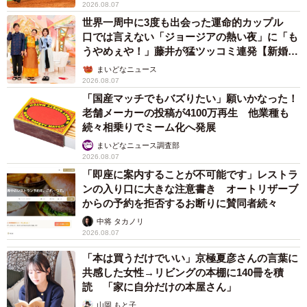
2026.08.07
世界一周中に3度も出会った運命的カップル
口では言えない「ジョージアの熱い夜」に「も
うやめぇや！」藤井が猛ツッコミ連発【新婚さ
ん】
まいどなニュース
2026.08.07
「国産マッチでもバズりたい」願いかなった！
老舗メーカーの投稿が4100万再生 他業種も
続々相乗りでミーム化へ発展
まいどなニュース調査部
2026.08.07
「即座に案内することが不可能です」レストラ
ンの入り口に大きな注意書き オートリザーブ
からの予約を拒否するお断りに賛同者続々
中将 タカノリ
2026.08.07
「本は買うだけでいい」京極夏彦さんの言葉に
共感した女性→リビングの本棚に140冊を積
読 「家に自分だけの本屋さん」
山岡 もと子