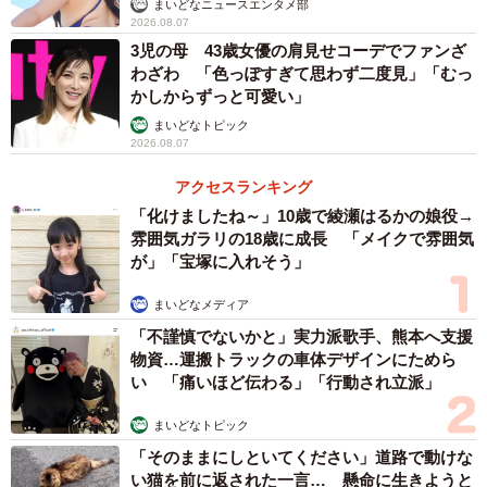
まいどなニュースエンタメ部
2026.08.07
3児の母 43歳女優の肩見せコーデでファンざ
わざわ 「色っぽすぎて思わず二度見」「むっ
かしからずっと可愛い」
まいどなトピック
2026.08.07
アクセスランキング
「化けましたね～」10歳で綾瀬はるかの娘役→
雰囲気ガラリの18歳に成長 「メイクで雰囲気
が」「宝塚に入れそう」
まいどなメディア
「不謹慎でないかと」実力派歌手、熊本へ支援
物資…運搬トラックの車体デザインにためら
い 「痛いほど伝わる」「行動され立派」
まいどなトピック
「そのままにしといてください」道路で動けな
い猫を前に返された一言… 懸命に生きようと