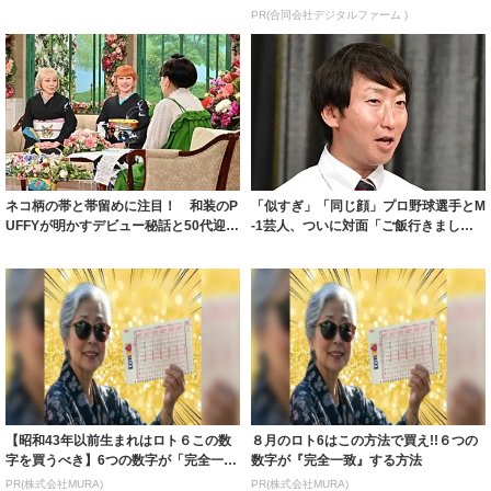
は至る所にビ...
PR(合同会社デジタルファーム )
ネコ柄の帯と帯留めに注目！ 和装のP
「似すぎ」「同じ顔」プロ野球選手とM
UFFYが明かすデビュー秘話と50代迎え
-1芸人、ついに対面「ご飯行きまし
た現...
た」ユニフ...
【昭和43年以前生まれはロト６この数
８月のロト6はこの方法で買え!!６つの
字を買うべき】6つの数字が「完全一
数字が『完全一致』する方法
致」する方...
PR(株式会社MURA)
PR(株式会社MURA)