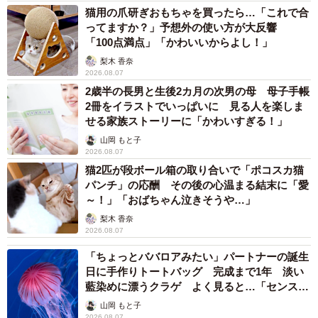
猫用の爪研ぎおもちゃを買ったら…「これで合
ってますか？」予想外の使い方が大反響
「100点満点」「かわいいからよし！」
梨木 香奈
2026.08.07
2歳半の長男と生後2カ月の次男の母 母子手帳
2冊をイラストでいっぱいに 見る人を楽しま
せる家族ストーリーに「かわいすぎる！」
山岡 もと子
2026.08.07
猫2匹が段ボール箱の取り合いで「ポコスカ猫
パンチ」の応酬 その後の心温まる結末に「愛
～！」「おばちゃん泣きそうや…」
梨木 香奈
2026.08.07
「ちょっとババロアみたい」パートナーの誕生
日に手作りトートバッグ 完成まで1年 淡い
藍染めに漂うクラゲ よく見ると…「センスす
ごい」
山岡 もと子
2026.08.07