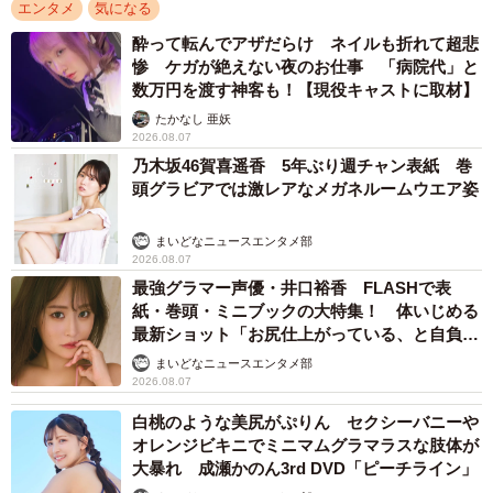
エンタメ
気になる
酔って転んでアザだらけ ネイルも折れて超悲
惨 ケガが絶えない夜のお仕事 「病院代」と
数万円を渡す神客も！【現役キャストに取材】
たかなし 亜妖
2026.08.07
乃木坂46賀喜遥香 5年ぶり週チャン表紙 巻
頭グラビアでは激レアなメガネルームウエア姿
まいどなニュースエンタメ部
2026.08.07
最強グラマー声優・井口裕香 FLASHで表
紙・巻頭・ミニブックの大特集！ 体いじめる
最新ショット「お尻仕上がっている、と自負し
ています」「いくつになっても理想の身体でい
まいどなニュースエンタメ部
たい」
2026.08.07
白桃のような美尻がぷりん セクシーバニーや
オレンジビキニでミニマムグラマラスな肢体が
大暴れ 成瀬かのん3rd DVD「ピーチライン」