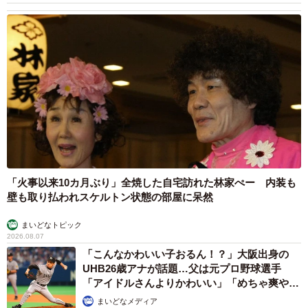
「火事以来10カ月ぶり」全焼した自宅訪れた林家ぺー 内装も
壁も取り払われスケルトン状態の部屋に呆然
まいどなトピック
2026.08.07
「こんなかわいい子おるん！？」大阪出身の
UHB26歳アナが話題…父は元プロ野球選手
「アイドルさんよりかわいい」「めちゃ爽や
か」
まいどなメディア