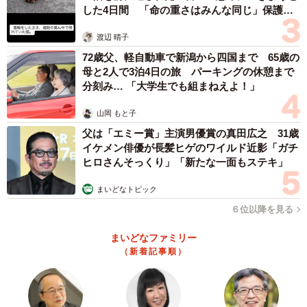
した4日間 「命の重さはみんな同じ」保護団
体代表の訴え
渡辺 晴子
72歳父、軽自動車で新潟から四国まで 65歳の
母と2人で3泊4日の旅 パーキングの休憩まで
分刻み… 「大学生でも組まねえよ！」
山岡 もと子
父は「エミー賞」主演男優賞の真田広之 31歳
イケメン俳優が長髪ヒゲのワイルド近影「ガチ
ヒロさんそっくり」「新たな一面もステキ」
まいどなトピック
６位以降を見る
まいどなファミリー
（新着記事順）