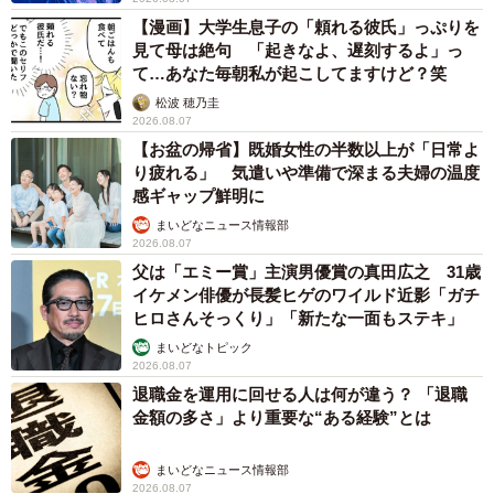
【漫画】大学生息子の「頼れる彼氏」っぷりを
見て母は絶句 「起きなよ、遅刻するよ」っ
て…あなた毎朝私が起こしてますけど？笑
松波 穂乃圭
2026.08.07
【お盆の帰省】既婚女性の半数以上が「日常よ
り疲れる」 気遣いや準備で深まる夫婦の温度
感ギャップ鮮明に
まいどなニュース情報部
2026.08.07
父は「エミー賞」主演男優賞の真田広之 31歳
イケメン俳優が長髪ヒゲのワイルド近影「ガチ
ヒロさんそっくり」「新たな一面もステキ」
まいどなトピック
2026.08.07
退職金を運用に回せる人は何が違う？ 「退職
金額の多さ」より重要な“ある経験”とは
まいどなニュース情報部
2026.08.07