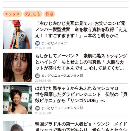
エンタメ
気になる
鉄道
「右ひじ左ひじ交互に見て♪」お笑いコンビ元
メンバー髪型激変 命を救う資格を取得「ええ
え！！すごすぎます！」→本名も明らかに
まいどなメディア
2026.08.09
もしかしてノーパン？ 素肌に黒ストッキング
とハイレグ ちとせよしの写真集「 大胆なカ
ットが盛りだくさんです… 心して見てくださ
い」
まいどなニュースエンタメ部
2026.08.08
はだけた黒キャミからあふれるマシュマロ 一
世を風靡したグラビアレジェンド 伝説の「貝
殻ビキニ」から「サンゴNUDE」へ
まいどなニュースエンタメ部
2026.08.08
韓国グラドルの第一人者ピョ・ウンジ メイド
風シャツで胸の下がちらり 愛らしさとセクシ