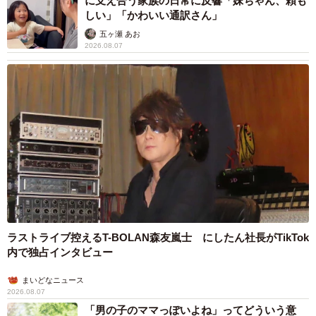
に支え合う家族の日常に反響「妹ちゃん、頼も
しい」「かわいい通訳さん」
五ヶ瀬 あお
2026.08.07
ラストライブ控えるT-BOLAN森友嵐士 にしたん社長がTikTok
内で独占インタビュー
まいどなニュース
2026.08.07
「男の子のママっぽいよね」ってどういう意