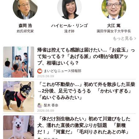
森岡 浩
ハイヒール・リンゴ
大江 篤
姓氏研究家
漫才師
園田学園女子大学学長
もっと見る
帰省は控えても感謝は届けたい…「お盆玉」っ
て知ってる？「あげる派」の4割が金額アッ
プ、相場はいくら？
まいどなニュース情報部
2026.08.09
「これが不動柴か…」初めて外を散歩した豆柴
→2分後、足元でうるうる 「かわいすぎる」
「ぬいぐるみみたい」
梨木 香奈
2026.08.09
「体だけ別生物みたい」初めて川遊びをした
犬、濡れた直後の激変ぶりが話題 「新種
だ！」「河童だ」「毛刈りされたあとの羊」