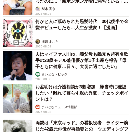
ったのに…「頭ポンポンが愛に満ちている」
「尊…」
梨木 香奈
2026.08.08
何かと人に舐められた黒髪時代 30代後半で金
髪デビューしたら…人生が激変！【漫画】
海川 まこと
2026.08.08
夫はマイファスHiro、義父母も義兄も超有名歌
手の28歳モデル兼俳優が第1子出産を報告「母
子ともに健康…日々、大切に過ごしたい」
まいどなトピック
2026.08.08
お盆明けは介護相談が3割増加 帰省時に確認
したい「離れて暮らす親の異変」チェックポイ
ントは？
まいどなニュース情報部
2026.08.08
両親は「東京キッド」の看板役者 ライダー演
じた42歳元俳優が再婚妻との「ウエディングフ