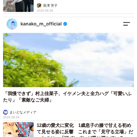
説】
長澤 芳子
2026.08.08
「我慢できず」村上佳菜子、イケメン夫と全力ハグ「可愛いふ
たり」「素敵なご夫婦」
まいどなメディア
2026.08.08
12歳の愛犬に変化 1歳息子の膝で甘える初め
て見せる姿に反響 これまで「見守る立場」だ