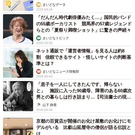
まいどなデータ
2026.08.08
「だんだん時代劇俳優みたく…」国民的バンド
の55歳ボーカリスト 競馬界の57歳レジェンド
らとの「夏祭り満喫ショット」に驚きの声続々
まいどなトピック
2026.08.08
ネット通販で「運営者情報」を見る人は約8
割 信頼できるサイト・怪しいサイトの判断基
準とは？
まいどなニュース情報部
2026.08.08
「息子を一人にしてきたんです、帰らない
と」 施設に入った90歳母、障害のある60歳次
男との暮らしは行き詰まり…【司法書士の現場
から】
山下 静香
2026.08.08
京都の百貨店が開催のお化け屋敷のお化けにモ
デルがいる 比叡山延暦寺の僧侶が語る伝説と
は