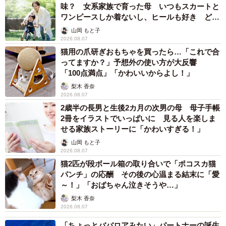
味？ 女系家族で育った母 いつもスカートと
ワンピースしか着ないし、ヒールも好き どの
へんが…
山岡 もと子
2026.08.07
猫用の爪研ぎおもちゃを買ったら…「これで合
ってますか？」予想外の使い方が大反響
「100点満点」「かわいいからよし！」
梨木 香奈
2026.08.07
2歳半の長男と生後2カ月の次男の母 母子手帳
2冊をイラストでいっぱいに 見る人を楽しま
せる家族ストーリーに「かわいすぎる！」
山岡 もと子
2026.08.07
猫2匹が段ボール箱の取り合いで「ポコスカ猫
パンチ」の応酬 その後の心温まる結末に「愛
～！」「おばちゃん泣きそうや…」
梨木 香奈
2026.08.07
「ちょっとババロアみたい」パートナーの誕生