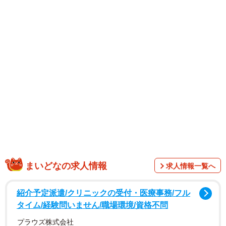
の人の座席と窓側の壁にギューってなって リュックとそ
の人の頭が急接近」（平原さん）。
平原さんは「あぁ、私がこのリュックを取る時はこの人
の頭の上に落とさないように」と思ったそうですがーー。
「私、降りる時にやってしまいましてね。リュックから
そっと自分の帽子を取り出しましたら、手が滑ってしまい
まして かぶせちゃったんですよね。彼に、わたすの帽子
を」（平原さん）
その後の乗客とのやりとりも明かし、「びっくりなさっ
まいどなの求人情報
求人情報一覧へ
てたので、すぐに謝ろうと後ろから私が顔を出したもんで
すからもっとびっくりなさってて いやもうほんと、ごめ
紹介予定派遣/クリニックの受付・医療事務/フル
んなさいでした」（平原さん）。
タイム/経験問いません/職場環境/資格不問
プラウズ株式会社