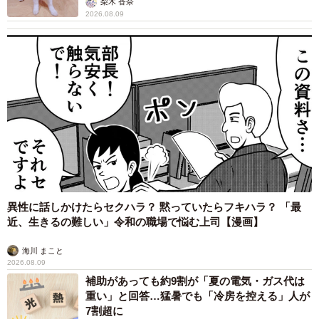
梨木 香奈
2026.08.09
異性に話しかけたらセクハラ？ 黙っていたらフキハラ？ 「最
近、生きるの難しい」令和の職場で悩む上司【漫画】
海川 まこと
2026.08.09
補助があっても約9割が「夏の電気・ガス代は
重い」と回答…猛暑でも「冷房を控える」人が
7割超に