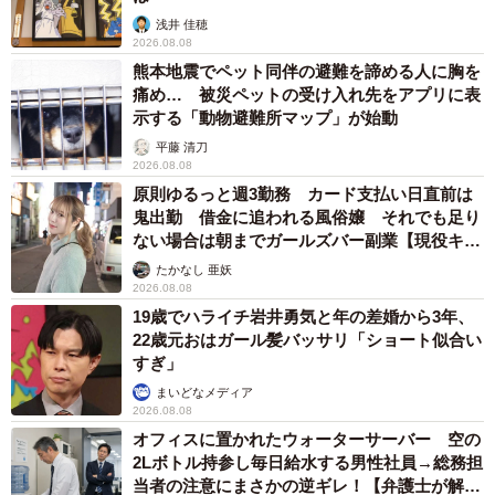
浅井 佳穂
2026.08.08
熊本地震でペット同伴の避難を諦める人に胸を
痛め… 被災ペットの受け入れ先をアプリに表
示する「動物避難所マップ」が始動
平藤 清刀
2026.08.08
原則ゆるっと週3勤務 カード支払い日直前は
鬼出勤 借金に追われる風俗嬢 それでも足り
ない場合は朝までガールズバー副業【現役キャ
ストに取材】
たかなし 亜妖
2026.08.08
19歳でハライチ岩井勇気と年の差婚から3年、
22歳元おはガール髪バッサリ「ショート似合い
すぎ」
まいどなメディア
2026.08.08
オフィスに置かれたウォーターサーバー 空の
2Lボトル持参し毎日給水する男性社員→総務担
当者の注意にまさかの逆ギレ！【弁護士が解