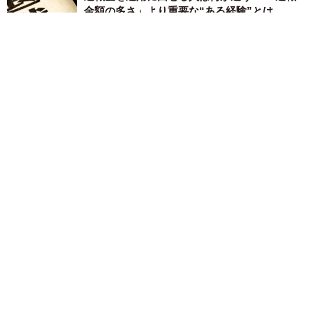
金額の多さ」より重要な“ある経験”とは
まいどなニュース情報部
2026.08.07
「火事以来10カ月ぶり」全焼した自宅訪れた林家ぺー 内装も
壁も取り払われスケルトン状態の部屋に呆然
まいどなトピック
2026.08.07