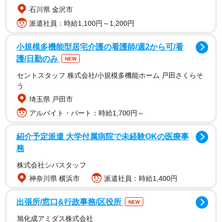
石川県 金沢市
派遣社員：時給1,100円～1,200円
小規模多機能型居宅介護の看護師/週2から可/看
護/日勤のみ
NEW
セントスタッフ 株式会社/小規模多機能ホーム 戸田さくらそ
う
埼玉県 戸田市
アルバイト・パート：時給1,700円～
紹介予定派遣 大学付属病院で未経験OKの医療事
ネット上では「リクライニングをフルで倒す人ってほん
務
とにいるんですね」「前の席の人、びっくりしたでしょう
ね」「笑いました」「リュック大丈夫でしたか？」などの
株式会社シバスタッフ
神奈川県 横浜市
派遣社員：時給1,400円
反応がありました。
出張所/窓口&行政事務/区役所
NEW
平原さんは1984年、東京都生まれ。2003年12月、ホルス
トの組曲「惑星」の中の「木星」に日本語詞を付けた
旭化成アミダス株式会社