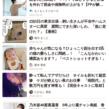
を外れて税金や保険料が上がる？【FPが解
説】
もくもくライターズ
2026.08.08
2泊3日の東京出張→飼い主さんが不在中ハムス
ターに異変 眉間にできた深いしわ、「急に老
けた？」【漫画】
海川 まこと
2026.08.08
赤ちゃんが気になる？ひょっこり顔を出す2匹
の猫の愛らしさに悶絶…！ 「こんなかわいい
構図あります？」「ベストショットすぎる！」
梨木 香奈
2026.08.08
酔って転んでアザだらけ ネイルも折れて超悲
惨 ケガが絶えない夜のお仕事 「病院代」と
数万円を渡す神客も！【現役キャストに取材】
たかなし 亜妖
2026.08.07
乃木坂46賀喜遥香 5年ぶり週チャン表紙 巻