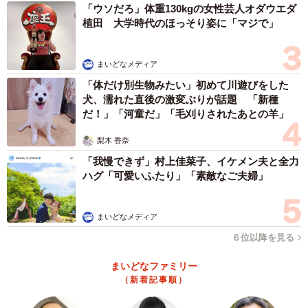
「ウソだろ」体重130kgの女性芸人オダウエダ
植田 大学時代のほっそり姿に「マジで」
まいどなメディア
「体だけ別生物みたい」初めて川遊びをした
犬、濡れた直後の激変ぶりが話題 「新種
だ！」「河童だ」「毛刈りされたあとの羊」
梨木 香奈
「我慢できず」村上佳菜子、イケメン夫と全力
ハグ「可愛いふたり」「素敵なご夫婦」
まいどなメディア
６位以降を見る
まいどなファミリー
（新着記事順）