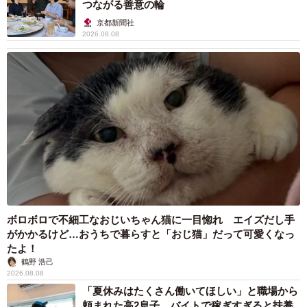
つながる善意の輪
京都新聞社
2026.08.08
ボロボロで不細工なおじいちゃん猫に一目惚れ エイズだし手
がかかるけど…おうちで暮らすと「おじ猫」だって可愛くなっ
たよ！
鶴野 浩己
2026.08.08
「夏休みはたくさん働いてほしい」と職場から
頼まれた高2息子 バイトで稼ぎすぎると扶養