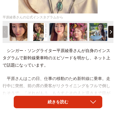
平原綾香さんの公式インスタグラムから
シンガー・ソングライター平原綾香さんが自身のインス
タグラムで新幹線乗車時のエピソードを明かし、ネット上
で話題になっています。
平原さんはこの日、仕事の移動のため新幹線に乗車。走
行中に突然、前の席の乗客がリクライニングをフルで倒し
たそうで、「それがもう もうすぐその人と逆さまで目が
合うくらい お倒しになって」（平原さん）。
続きを読む
壁面のフックに掛けていた平原さんのリュックは、「前