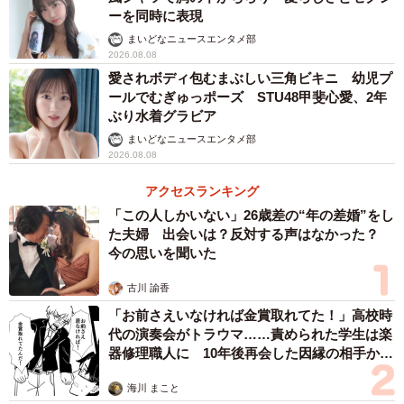
ーを同時に表現
まいどなニュースエンタメ部
2026.08.08
愛されボディ包むまぶしい三角ビキニ 幼児プ
ールでむぎゅっポーズ STU48甲斐心愛、2年
ぶり水着グラビア
まいどなニュースエンタメ部
2026.08.08
アクセスランキング
「この人しかいない」26歳差の“年の差婚”をし
た夫婦 出会いは？反対する声はなかった？
今の思いを聞いた
古川 諭香
「お前さえいなければ金賞取れてた！」高校時
代の演奏会がトラウマ……責められた学生は楽
器修理職人に 10年後再会した因縁の相手から
思わぬ申し出【漫画】
海川 まこと