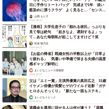
日に手作りトートバッグ 完成まで1年 淡い
藍染めに漂うクラゲ よく見ると…「センスす
ごい」
山岡 もと子
2026.08.07
【漫画】大学生息子の「頼れる彼氏」っぷりを
見て母は絶句 「起きなよ、遅刻するよ」っ
て…あなた毎朝私が起こしてますけど？笑
松波 穂乃圭
2026.08.07
【お盆の帰省】既婚女性の半数以上が「日常よ
り疲れる」 気遣いや準備で深まる夫婦の温度
感ギャップ鮮明に
まいどなニュース情報部
2026.08.07
父は「エミー賞」主演男優賞の真田広之 31歳
イケメン俳優が長髪ヒゲのワイルド近影「ガチ
ヒロさんそっくり」「新たな一面もステキ」
まいどなトピック
2026.08.07
退職金を運用に回せる人は何が違う？ 「退職