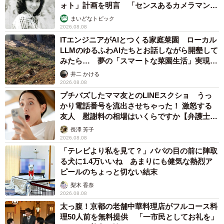
ォト」計画を明言 「センスあるカメラマン求
む」
まいどなトピック
2026.08.08
ITエンジニアがAIとつくる家庭菜園 ローカル
LLMのゆるふわAIたちとお話しながら開墾して
みたら… 夢の「スマートな菜園生活」実現な
るか
井二 かける
2026.08.08
プチバズしたママ友とのLINEスクショ うっ
かり電話番号を流出させちゃった！ 激怒する
友人 慰謝料の相場はいくらですか【弁護士が
解説】
長澤 芳子
2026.08.08
「テレビより私を見て？」パパの目の前に陣取
る犬に1.4万いいね あまりにも健気な熱烈ア
ピールのちょっと切ない結末
梨木 香奈
2026.08.08
太っ腹！京都の老舗中華料理店がフルコース料
理50人前を無料提供 「一市民としてお礼を」