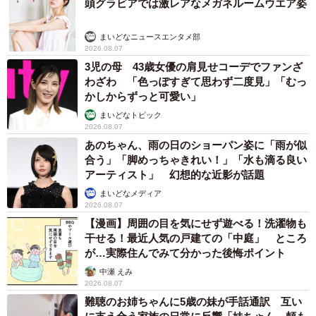
頭グラビアでは激レアなメガネルームウエア姿
まいどなニュースエンタメ部
2026.08.07
3児の母 43歳女優の肩見せコーデでファンざ
わざわ 「色っぽすぎて思わず二度見」「むっ
かしからずっと可愛い」
まいどなトピック
2026.08.07
あのちゃん、雨の日のショーパン姿に「雨が似
合う」「脚めっちゃきれい！」「水も滴る良い
アーティスト」 幻想的な近影が話題
まいどなメディア
2026.08.07
【漫画】周囲の目を気にせず遊べる！洗濯物も
干せる！最近人気の戸建ての「中庭」 ところ
が…実際住んでみて分かった後悔ポイント
中瀬 えみ
2026.08.07
難聴のお姉ちゃんに5歳の妹が手話通訳 互い