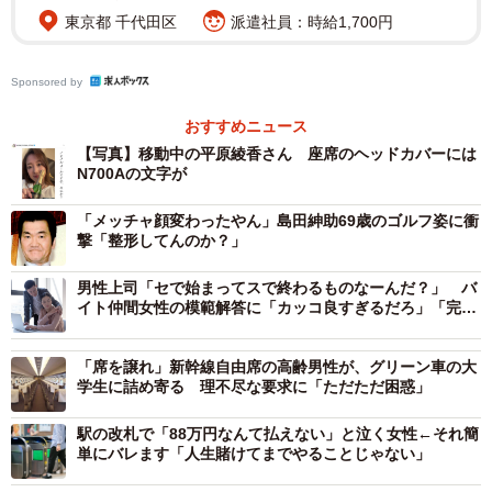
東京都 千代田区
派遣社員：時給1,700円
「Jupiter（ジュピター）」でデビュー。ミリオンセラーの
大ヒットになり、2004年から8年連続で紅白歌合戦に出
場。今年9月にはフルオーケストラアルバム「my
Sponsored by
Orchestra!」（全11曲、ボーナストラック収録）をリリース
おすすめニュース
予定。
【写真】移動中の平原綾香さん 座席のヘッドカバーには
N700Aの文字が
「メッチャ顔変わったやん」島田紳助69歳のゴルフ姿に衝
撃「整形してんのか？」
男性上司「セで始まってスで終わるものなーんだ？」 バ
イト仲間女性の模範解答に「カッコ良すぎるだろ」「完璧
な返し！」
「席を譲れ」新幹線自由席の高齢男性が、グリーン車の大
学生に詰め寄る 理不尽な要求に「ただただ困惑」
駅の改札で「88万円なんて払えない」と泣く女性←それ簡
単にバレます「人生賭けてまでやることじゃない」