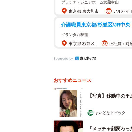
プラチナ・シニアホーム武蔵村山
東京都 東大和市
アルバイト
介護職員東京都/杉並区/JR中
グランダ西荻窪
東京都 杉並区
正社員：時給
Sponsored by
おすすめニュース
【写真】移動中の平
まいどなトピック
「メッチャ顔変わっ