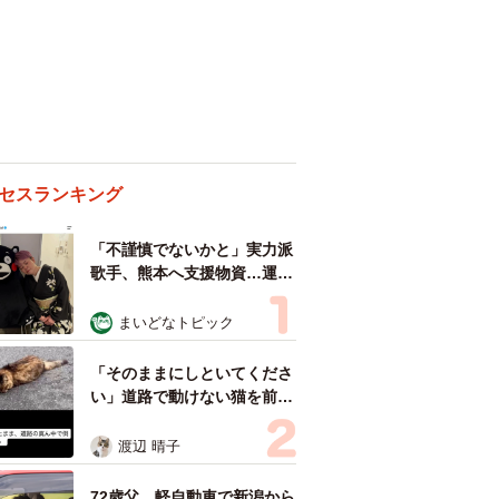
セスランキング
「不謹慎でないかと」実力派
歌手、熊本へ支援物資…運搬
トラックの車体デザインにた
めらい 「痛いほど伝わる」
まいどなトピック
「行動され立派」
「そのままにしといてくださ
い」道路で動けない猫を前に
返された一言… 懸命に生き
ようとした4日間 「命の重
渡辺 晴子
さはみんな同じ」保護団体代
表の訴え
72歳父、軽自動車で新潟から