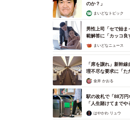
のか？」
まいどなトピック
男性上司「セで始ま
範解答に「カッコ良
まいどなニュース
「席を譲れ」新幹線
理不尽な要求に「た
金井 かおる
駅の改札で「88万
「人生賭けてまでや
はやかわ リュウ