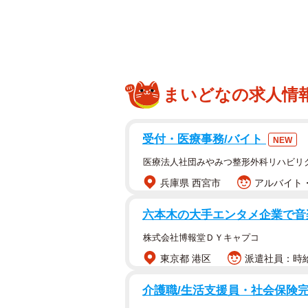
まいどなの求人情
受付・医療事務/バイト
NEW
医療法人社団みやみつ整形外科リハビリ
兵庫県 西宮市
アルバイト・
六本木の大手エンタメ企業で音
株式会社博報堂ＤＹキャプコ
東京都 港区
派遣社員：時給1
介護職/生活支援員・社会保険