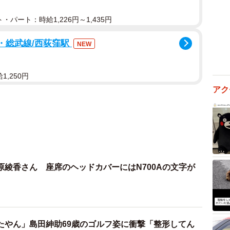
・パート：時給1,226円～1,435円
央・総武線/西荻窪駅
NEW
1,250円
アク
原綾香さん 座席のヘッドカバーにはN700Aの文字が
たやん」島田紳助69歳のゴルフ姿に衝撃「整形してん