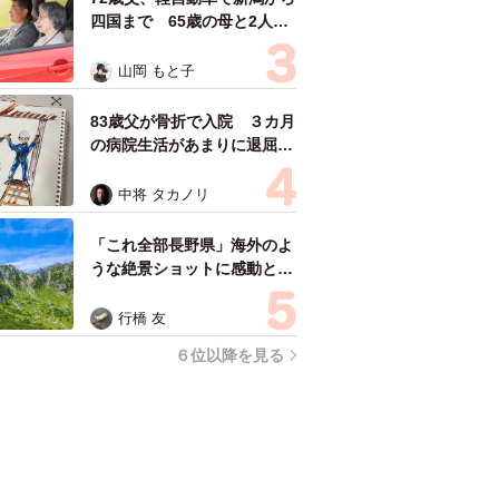
四国まで 65歳の母と2人で
3泊4日の旅 パーキングの休
憩まで分刻み… 「大学生で
山岡 もと子
も組まねえよ！」
83歳父が骨折で入院 ３カ月
の病院生活があまりに退屈で
「画用紙と色鉛筆持ってこ
い！」→スケッチブックを見
中将 タカノリ
た家族が仰天「これ、売れま
すよ…」
「これ全部長野県」海外のよ
うな絶景ショットに感動と反
響「離れてからいいところだ
ったんだって気づいた」
行橋 友
６位以降を見る