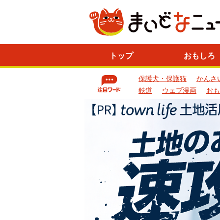
ニ
トップ
おもしろ
ュ
ー
保護犬・保護猫
かんさ
ス
一
鉄道
ウェブ漫画
おも
覧