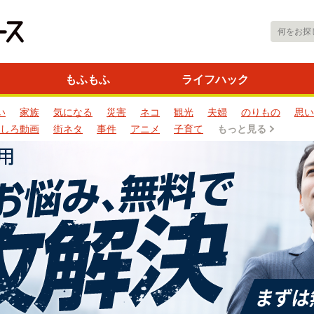
もふもふ
ライフハック
い
家族
気になる
災害
ネコ
観光
夫婦
のりもの
思い
しろ動画
街ネタ
事件
アニメ
子育て
もっと見る