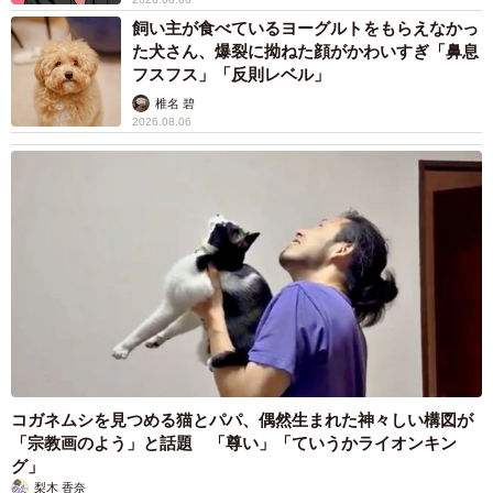
法違反でしょ」と指摘されました【弁護士が解
説】
長澤 芳子
2026.08.06
タイの電車の中で見た優先席のマーク 子ど
も、妊娠、けが人、お年寄り… 一つだけ謎の
ものが！？「だから黄色なんですね」
中将 タカノリ
2026.08.06
【物価高が直撃】お盆帰省「予定なし」が約半
数 新幹線・高速バスの「使い分け」が鮮明に
まいどなニュース情報部
2026.08.06