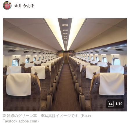
金井 かおる
1/10
新幹線のグリーン車 ※写真はイメージです（Khun
Ta/stock.adobe.com）