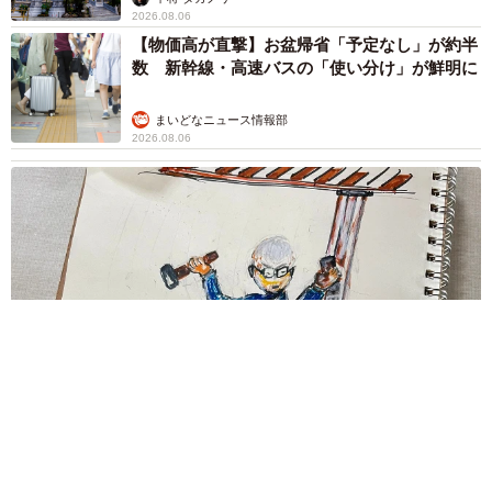
ら……スマホを返してもらえない 「日本人は
カモ代表かも」「私は6時間で3万円払った」
宮前 晶子
2026.08.06
「LINEのQRコードを添付して」社長をかたる
詐欺メール続々 社員を個人アカウントへ誘導
→最後は不正送金…求められる「だまされる前
提」の対策
井二 かける
2026.08.06
重みも歴史もズッシリ…出雲大社の日本最大級
「大しめ縄」が8年ぶり掛けかえ 伝統の「大
撚り合わせ」が28万回超再生「ほんとに圧巻」
まいどなニュース調査部
2026.08.06