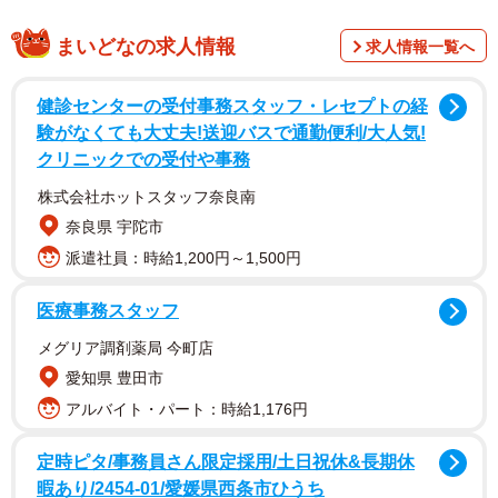
まいどなの求人情報
求人情報一覧へ
健診センターの受付事務スタッフ・レセプトの経
験がなくても大丈夫!送迎バスで通勤便利/大人気!
クリニックでの受付や事務
再現したやりとりがこちらです。
株式会社ホットスタッフ奈良南
高齢男性「席を譲れ」
奈良県 宇陀市
旅鉄Nさん「すいません、自分この席で間違いないので…。
派遣社員：時給1,200円～1,500円
切符を見せていただいてもよろしいですか」
医療事務スタッフ
高齢男性（自由席券を出す）
メグリア調剤薬局 今町店
旅鉄Nさん「ここは指定席なので、自由席は前の方の号車で
愛知県 豊田市
すよ」
アルバイト・パート：時給1,176円
高齢男性「そんなん知らねぇよ。席譲れ」
定時ピタ/事務員さん限定採用/土日祝休&長期休
大学生「まわりの乗客に比べ、若く見えたか
暇あり/2454-01/愛媛県西条市ひうち