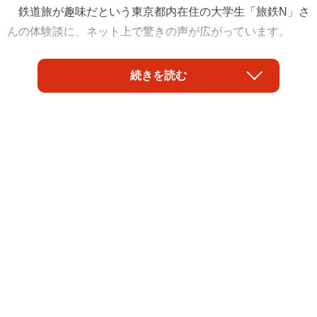
鉄道旅が趣味だという東京都内在住の大学生「旅鉄N」さ
んの体験談に、ネット上で驚きの声が広がっています。
自由席の高齢男性がグリーン車に現れて…
続きを読む
旅鉄Nさんは8月中旬、東京から新大阪へ向かうため、東
海道新幹線のぞみ号のグリーン車に乗車しました。グリー
ン車を好んで選ぶ理由は「車内環境が普通車に比べて落ち
着きがあり、座席がゆったりとしていて快適な移動ができ
るから」。そんな雰囲気を一人の高齢男性の思いもよらな
い言動がぶち壊しました。