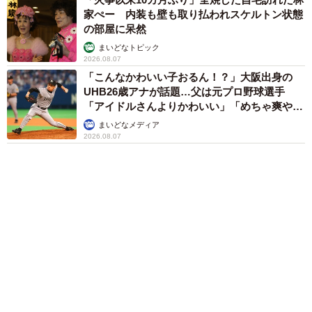
「火事以来10カ月ぶり」全焼した自宅訪れた林
家ぺー 内装も壁も取り払われスケルトン状態
の部屋に呆然
まいどなトピック
６位以降を見る
まいどなファミリー
（新着記事順）
森岡 浩
ハイヒール・リンゴ
大江 篤
姓氏研究家
漫才師
園田学園女子大学学長
もっと見る
父は「エミー賞」主演男優賞の真田広之 31歳
イケメン俳優が長髪ヒゲのワイルド近影「ガチ
ヒロさんそっくり」「新たな一面もステキ」