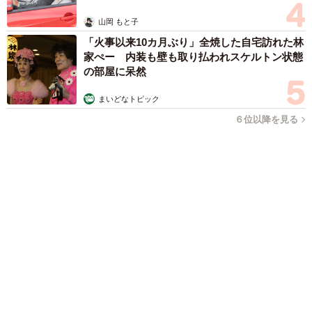
「即座に案内することが不可能です」レストランの入り口に大
きな注意書き オートリザーブからの予約を拒否するお断りに
賛同者続々
中将 タカノリ
2026.08.07
「本は買うだけでいい」京極夏彦さんの言葉に
共感した女性→リビングの本棚に140冊を積
読 「家に自分だけの本屋さん」
山岡 もと子
2026.08.07
友人のマンション敷地内に度々車を停めていた
ら…注意の貼り紙でナンバーをさらされました
【弁護士が解説】
長澤 芳子
2026.08.07
愛車は総走行距離17万キロのホンダレジェン
ド 「どなたか欲しい方が居たら」 大御所漫
才師が譲渡の意向