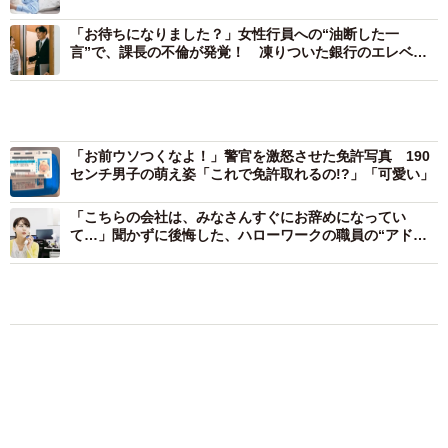
中症対策が大成功
旅鉄Nさんが今回の出来事を自身のエックス（旧ツイッタ
「お待ちになりました？」女性行員への“油断した一
言”で、課長の不倫が発覚！ 凍りついた銀行のエレベー
ー）に投稿すると、6万を超えるいいねがつくほどの注目度
ターホール
に。ユーザーからは「いるんですね、こういう人…」「怖
「お前ウソつくなよ！」警官を激怒させた免許写真 190
いです」といった驚きの声や、「自分もあります。すごく
センチ男子の萌え姿「これで免許取れるの!?」「可愛い」
不愉快でした」「おばあちゃんが退いてくれなかったこと
ある」など、似た体験をしたという声も。中には「自由席
「こちらの会社は、みなさんすぐにお辞めになってい
て…」聞かずに後悔した、ハローワークの職員の“アドバ
＝自由に席を選べると勘違いしているのでは」「自由席と
イス”
いう名称だと分かりにくい人がいるのかも」といった意見
も寄せられています。
気になる
鉄道
ともに生きる
【漫画】大学生息子の「頼れる彼氏」っぷりを
〜新幹線に乗っていた時のお話〜
見て母は絶句 「起きなよ、遅刻するよ」っ
て…あなた毎朝私が起こしてますけど？笑
爺さん「席を譲れ」
松波 穂乃圭
2026.08.07
【お盆の帰省】既婚女性の半数以上が「日常よ
ワイ「すいません、自分この席で間違い無いので…切符を
り疲れる」 気遣いや準備で深まる夫婦の温度
見せていただいてもよろしいですか？」