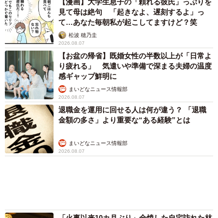
「化けましたね～」10歳で綾瀬はるかの娘役→
雰囲気ガラリの18歳に成長 「メイクで雰囲気
が」「宝塚に入れそう」
まいどなメディア
「不謹慎でないかと」実力派歌手、熊本へ支援
物資…運搬トラックの車体デザインにためら
い 「痛いほど伝わる」「行動され立派」
まいどなトピック
「そのままにしといてください」道路で動けな
い猫を前に返された一言… 懸命に生きようと
した4日間 「命の重さはみんな同じ」保護団
体代表の訴え
渡辺 晴子
72歳父、軽自動車で新潟から四国まで 65歳の
母と2人で3泊4日の旅 パーキングの休憩まで
分刻み… 「大学生でも組まねえよ！」
山岡 もと子