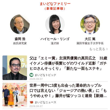
まいどなトピック
2026.08.06
【漫画】「高い家賃を払えるのに、まだ欲し
い？」高級レジデンスの七夕飾り、書かれた願
い事にびっくり 人の欲には終わりがないのか
松波 穂乃圭
2026.08.06
大河出演の39歳俳優 真夏の海で赤銅色の肉体
美を連投 「バッキバキだな」「ばり渋いで
す」
まいどなトピック
2026.08.06
「人生こそがバラエティー」 マレーシア移住
を報告した菊地亜美 子どもの教育考え「小学
校へ入学するこのタイミングで挑戦」
まいどなトピック
2026.08.06
京都駅をぶらぶら→ホームの隅に何やら「ドロ
ン」のポーズをする忍者 この暑い中いったい
なぜ？ 近づいてみたら… 「見つかるなんて