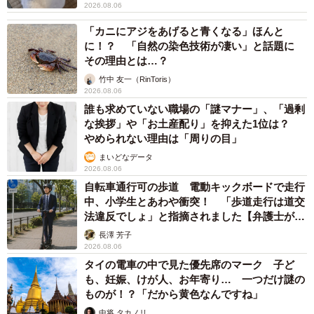
能性」を閉ざさないために必要なこと
平藤 清刀
2026.08.06
東京・千代田区の中央線高架に心ない落書き
歴史ある昌平橋架道橋の被害に怒りの声 「何
も分かってないし、センスも古い」「罰則強化
して」
中将 タカノリ
2026.08.06
もしかすると「下山ダッシュ」 リニア中央新
幹線の長野県駅 在来線との乗り継ぎなし→な
ら走れば間に合うんじゃない？ 惜しい位置関
係が反響
中将 タカノリ
2026.08.06
「なんじゃこりゃ！」「ロボ？」大阪・梅田に
そびえる物体の正体は？ 昭和の遺産を調査し
てみた結果…
太田 浩子
2026.08.06
エジプトで自撮りしていたら、ガイドが「撮り
ますよ！」→ノリノリでポーズを取っていた