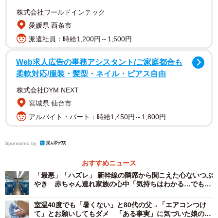
ら？」
株式会社ワールドインテック
旅鉄Nさんによると、高齢男性が現れたのは新横浜を発車
愛媛県 西条市
した直後。見るからに気難しい印象だったといいます。
派遣社員：時給1,200円～1,500円
「暴力的な行動をする感じではなかったので身の危険を
Web求人広告の事務アシスタント/ご家庭都合も
感じることはありませんでしたが、少し怖かったです。私
柔軟対応/服装・髪型・ネイル・ピアス自由
の周囲に座っていた乗客のうち3人ほどの方が仲裁に立って
株式会社DYM NEXT
くださいました。他の方もこちらを気にしている様子でし
宮城県 仙台市
た」（旅鉄Nさん）
アルバイト・パート：時給1,450円～1,800円
ちょうど車掌が通りかかり、事なきを得ましたが、「車
Sponsored by
掌さんは大変だなと心の底から感じた出来事でもありまし
おすすめニュース
た」。詰め寄られた原因については「まわりの乗客に比べ
「最悪」「ハズレ」 新幹線の隣席から聞こえた心ないつぶ
て私は明らかに若く見えた上、1番後ろの列で出入り口に近
やき 赤ちゃん連れ家族の心中「気持ちはわかる…でも、
かったからでは」と分析しつつも、「ただただ困惑でし
もう少し寛容さを」
室温40度でも「暑くない」と80代の父→「エアコンつけ
た」と納得のいかない様子でした。
て」とお願いしてもダメ 「ある事実」に気づいた娘の熱