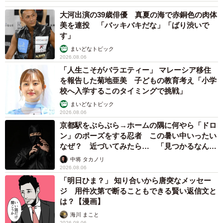
梨木 香奈
2026.08.06
がんと片目の失明、3時間おきの壮絶な介護を
乗り越えた猫 「叶わないかもしれない」と覚
悟した19歳の誕生日を迎えて感動
古川 諭香
2026.08.06
「カニにアジをあげると青くなる」ほんと
に！？ 「自然の染色技術が凄い」と話題に
その理由とは…？
竹中 友一（RinToris）
2026.08.06
誰も求めていない職場の「謎マナー」、「過剰
な挨拶」や「お土産配り」を抑えた1位は？
やめられない理由は「周りの目」
まいどなデータ
2026.08.06
自転車通行可の歩道 電動キックボードで走行
中、小学生とあわや衝突！ 「歩道走行は道交