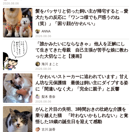
83歳父が骨折で入院 ３カ月の病院生活があまりに退屈で「画
用紙と色鉛筆持ってこい！」→スケッチブックを見た家族が仰
天「これ、売れますよ…」
中将 タカノリ
2026.08.06
1歳息子が腕を亜脱臼 「奥さん、専業主婦な
のに」と夫の後輩から一言 母は泣きながら対
応し必死だった 何年もたった今もたまに思い
出し…
山岡 もと子
2026.08.06
子どもの学校外の学習時間が11年で2割減少
「家庭学習0分層」が約半数に達する深刻な実
態と広がる学習格差
まいどなニュース情報部
2026.08.06
「事故物件」という言葉のイメージにとらわれ
ていませんか？ 不動産業者が語る「物件の可