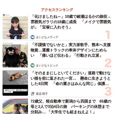
まいどなトピック
2026.08.07
世界一周中に3度も出会った運命的カップル
口では言えない「ジョージアの熱い夜」に「も
うやめぇや！」藤井が猛ツッコミ連発【新婚さ
ん】
まいどなニュース
2026.08.07
「国産マッチでもバズりたい」願いかなった！
老舗メーカーの投稿が4100万再生 他業種も
続々相乗りでミーム化へ発展
まいどなニュース調査部
2026.08.07