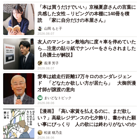
コガネムシを見つめる猫とパパ、偶然生まれた神々しい構図が
「宗教画のよう」と話題 「尊い」「ていうかライオンキン
グ」
梨木 香奈
2026.08.06
髪をバッサリと切った飼い主が帰宅すると→愛
犬たちの反応に「ワンコ様でも戸惑うのね
（笑）」「困り顔がかわいい」
ANNA
2026.08.06
「誰かみたいにならなきゃ」 他人を正解にし
て生きてきた母親 自己主張が苦手な娘に教わ
った大切なこと【漫画】
海川 まこと
2026.08.06
「かわいいストーカーに追われています」甘え
ん坊な元保護猫 最後は飼い主にダイブする姿
に「間違いなく犬」「完全に親子」と反響