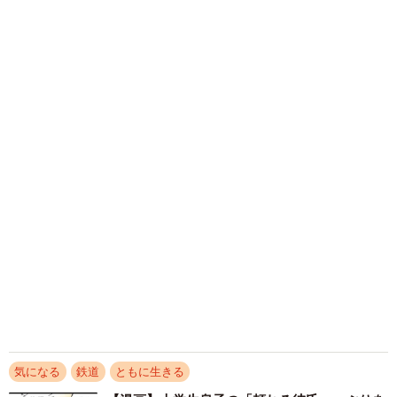
感ギャップ鮮明に
まいどなニュース情報部
爺さん「(自由席券を出す)」
2026.08.07
退職金を運用に回せる人は何が違う？ 「退職
金額の多さ」より重要な“ある経験”とは
ワイ「ここは指定席なので、自由席は前の方の号車です
よ」
まいどなニュース情報部
2026.08.07
爺さん「そんなん知らねぇよ💢席譲れ」
「火事以来10カ月ぶり」全焼した自宅訪れた林
家ぺー 内装も壁も取り払われスケルトン状態
の部屋に呆然
ワイ「」
まいどなトピック
2026.08.07
— 旅鉄N (@tabitetu_N)
August 24, 2023
「こんなかわいい子おるん！？」大阪出身の
UHB26歳アナが話題…父は元プロ野球選手
「アイドルさんよりかわいい」「めちゃ爽や
か」
まいどなメディア
2026.08.07
アクセスランキング