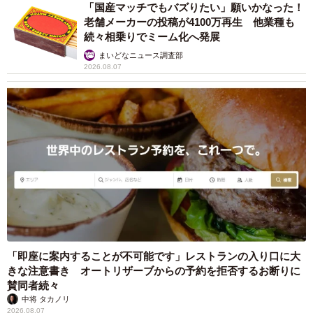
未熟」
中将 タカノリ
2026.08.06
「明日ひま？」 知り合いから唐突なメッセー
ジ 用件次第で断ることもできる賢い返信文と
は？【漫画】
海川 まこと
2026.08.06
飼い主が食べているヨーグルトをもらえなかっ
た犬さん、爆裂に拗ねた顔がかわいすぎ「鼻息
フスフス」「反則レベル」
椎名 碧
2026.08.06