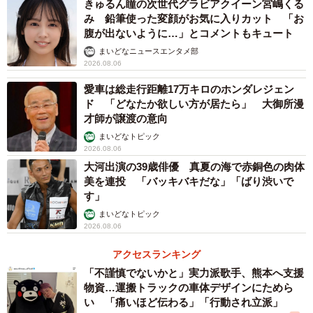
きゅるん瞳の次世代グラビアクイーン宮嶋くる
み 鉛筆使った変顔がお気に入りカット 「お
腹が出ないように…」とコメントもキュート
まいどなニュースエンタメ部
2026.08.06
愛車は総走行距離17万キロのホンダレジェン
ド 「どなたか欲しい方が居たら」 大御所漫
才師が譲渡の意向
まいどなトピック
2026.08.06
大河出演の39歳俳優 真夏の海で赤銅色の肉体
美を連投 「バッキバキだな」「ばり渋いで
す」
まいどなトピック
2026.08.06
アクセスランキング
「不謹慎でないかと」実力派歌手、熊本へ支援
物資…運搬トラックの車体デザインにためら
い 「痛いほど伝わる」「行動され立派」