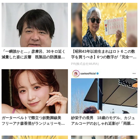
「一瞬誰かと…」彦摩呂、30キロ近く
【昭和43年以前生まれはロト６この数
減量した姿に反響 既製品の防護服が
字を買うべき】6つの数字が「完全一
着られると...
致」する方...
PR(株式会社MURA)
ガーターベルトで際立つ妖艶脚線美
紗栄子の長男 18歳のモデル、カジュ
フリーアナ森香澄がランジェリーモデ
アルコーデのおしゃれ近影が「両親の
ルに ｢PE...
いいとこ取...