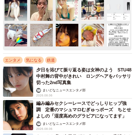
エンタメ
気になる
鉄道
夕日を浴びて振り返る姿は女神のよう STU48
中村舞の背中がきれい ロングヘアをバッサリ
切った2nd写真集
まいどなニュースエンタメ部
2026.08.06
編み編みセクシーレースでどっしりヒップ強
調 定番のマシュマロむぎゅっポーズ ちとせ
よしの「湿度高めのグラビアになってます」
まいどなニュースエンタメ部
2026.08.06