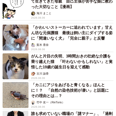
て生きてきた母親 自己主張が苦手な娘に教わ
った大切なこと【漫画】
海川 まこと
2026.08.06
「かわいいストーカーに追われています」甘え
ん坊な元保護猫 最後は飼い主にダイブする姿
に「間違いなく犬」「完全に親子」と反響
梨木 香奈
2026.08.06
がんと片目の失明、3時間おきの壮絶な介護を
乗り越えた猫 「叶わないかもしれない」と覚
悟した19歳の誕生日を迎えて感動
古川 諭香
2026.08.06
「カニにアジをあげると青くなる」ほんと
に！？ 「自然の染色技術が凄い」と話題に
その理由とは…？
竹中 友一（RinToris）
2026.08.06
誰も求めていない職場の「謎マナー」、「過剰