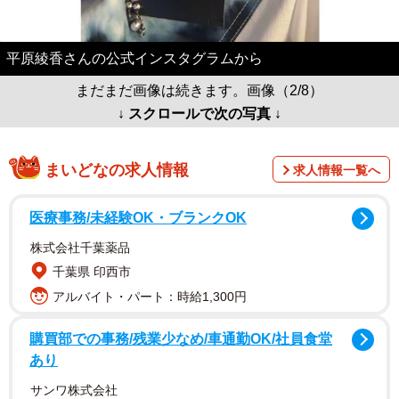
平原綾香さんの公式インスタグラムから
まだまだ画像は続きます。画像（2/8）
↓ スクロールで次の写真 ↓
まいどなの求人情報
求人情報一覧へ
医療事務/未経験OK・ブランクOK
株式会社千葉薬品
千葉県 印西市
アルバイト・パート：時給1,300円
購買部での事務/残業少なめ/車通勤OK/社員食堂
あり
サンワ株式会社