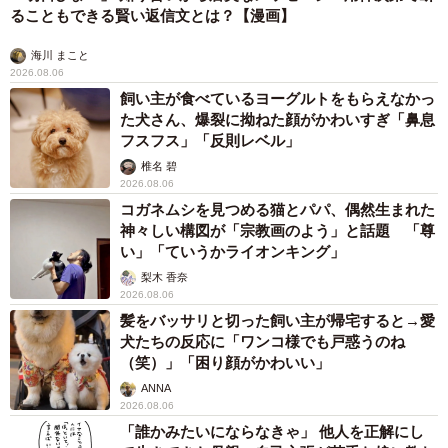
ることもできる賢い返信文とは？【漫画】
海川 まこと
2026.08.06
飼い主が食べているヨーグルトをもらえなかっ
た犬さん、爆裂に拗ねた顔がかわいすぎ「鼻息
フスフス」「反則レベル」
椎名 碧
2026.08.06
コガネムシを見つめる猫とパパ、偶然生まれた
神々しい構図が「宗教画のよう」と話題 「尊
い」「ていうかライオンキング」
梨木 香奈
2026.08.06
髪をバッサリと切った飼い主が帰宅すると→愛
犬たちの反応に「ワンコ様でも戸惑うのね
（笑）」「困り顔がかわいい」
ANNA
2026.08.06
「誰かみたいにならなきゃ」 他人を正解にし