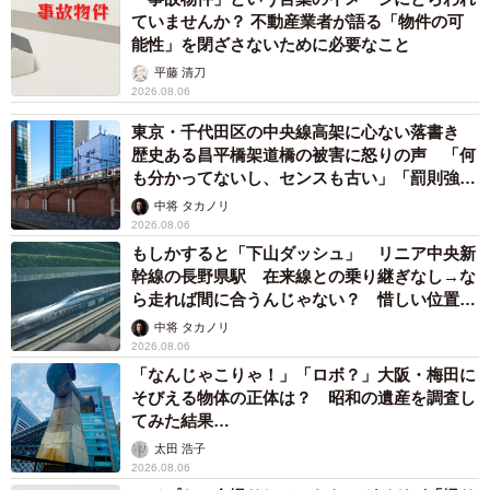
ていませんか？ 不動産業者が語る「物件の可
能性」を閉ざさないために必要なこと
平藤 清刀
2026.08.06
東京・千代田区の中央線高架に心ない落書き
歴史ある昌平橋架道橋の被害に怒りの声 「何
も分かってないし、センスも古い」「罰則強化
して」
中将 タカノリ
2026.08.06
もしかすると「下山ダッシュ」 リニア中央新
幹線の長野県駅 在来線との乗り継ぎなし→な
ら走れば間に合うんじゃない？ 惜しい位置関
係が反響
中将 タカノリ
2026.08.06
「なんじゃこりゃ！」「ロボ？」大阪・梅田に
そびえる物体の正体は？ 昭和の遺産を調査し
てみた結果…
太田 浩子
2026.08.06