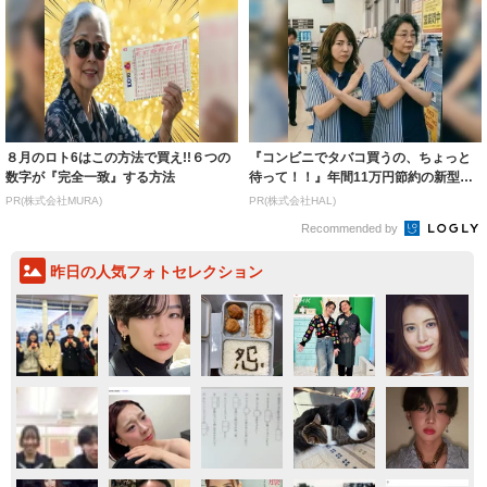
８月のロト6はこの方法で買え!!６つの
『コンビニでタバコ買うの、ちょっと
数字が『完全一致』する方法
待って！！』年間11万円節約の新型タ
バコ
PR(株式会社MURA)
PR(株式会社HAL)
Recommended by
昨日の人気フォトセレクション