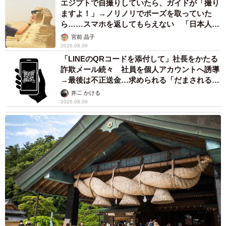
エジプトで自撮りしていたら、ガイドが「撮り
ますよ！」→ノリノリでポーズを取っていた
ら……スマホを返してもらえない 「日本人は
カモ代表かも」「私は6時間で3万円払った」
宮前 晶子
2026.08.06
「LINEのQRコードを添付して」社長をかたる
詐欺メール続々 社員を個人アカウントへ誘導
→最後は不正送金…求められる「だまされる前
提」の対策
井二 かける
2026.08.06