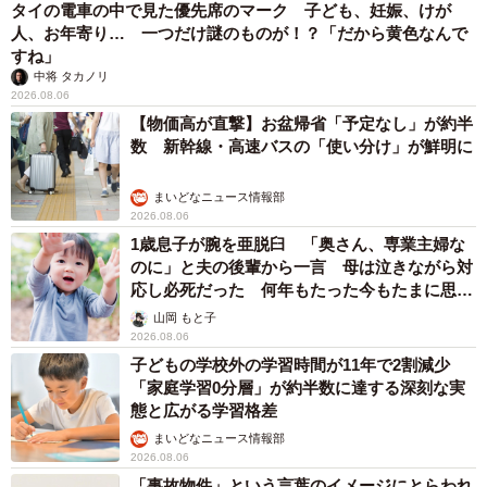
タイの電車の中で見た優先席のマーク 子ども、妊娠、けが
人、お年寄り… 一つだけ謎のものが！？「だから黄色なんで
すね」
中将 タカノリ
2026.08.06
【物価高が直撃】お盆帰省「予定なし」が約半
数 新幹線・高速バスの「使い分け」が鮮明に
まいどなニュース情報部
2026.08.06
1歳息子が腕を亜脱臼 「奥さん、専業主婦な
のに」と夫の後輩から一言 母は泣きながら対
応し必死だった 何年もたった今もたまに思い
出し…
山岡 もと子
2026.08.06
子どもの学校外の学習時間が11年で2割減少
「家庭学習0分層」が約半数に達する深刻な実
態と広がる学習格差
まいどなニュース情報部
2026.08.06
「事故物件」という言葉のイメージにとらわれ