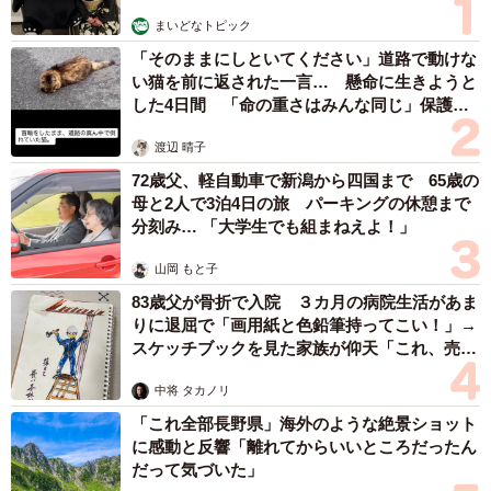
まいどなトピック
「そのままにしといてください」道路で動けな
い猫を前に返された一言… 懸命に生きようと
した4日間 「命の重さはみんな同じ」保護団
体代表の訴え
渡辺 晴子
72歳父、軽自動車で新潟から四国まで 65歳の
母と2人で3泊4日の旅 パーキングの休憩まで
分刻み… 「大学生でも組まねえよ！」
山岡 もと子
83歳父が骨折で入院 ３カ月の病院生活があま
りに退屈で「画用紙と色鉛筆持ってこい！」→
スケッチブックを見た家族が仰天「これ、売れ
ますよ…」
中将 タカノリ
「これ全部長野県」海外のような絶景ショット
に感動と反響「離れてからいいところだったん
だって気づいた」