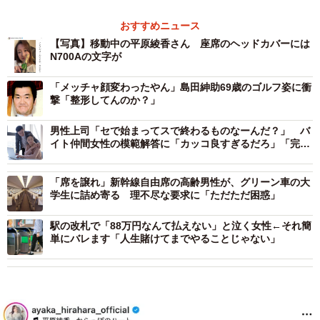
おすすめニュース
【写真】移動中の平原綾香さん 座席のヘッドカバーには
N700Aの文字が
「メッチャ顔変わったやん」島田紳助69歳のゴルフ姿に衝
撃「整形してんのか？」
男性上司「セで始まってスで終わるものなーんだ？」 バ
イト仲間女性の模範解答に「カッコ良すぎるだろ」「完璧
な返し！」
「席を譲れ」新幹線自由席の高齢男性が、グリーン車の大
学生に詰め寄る 理不尽な要求に「ただただ困惑」
駅の改札で「88万円なんて払えない」と泣く女性←それ簡
単にバレます「人生賭けてまでやることじゃない」