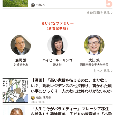
行橋 友
６位以降を見る
まいどなファミリー
（新着記事順）
森岡 浩
ハイヒール・リンゴ
大江 篤
姓氏研究家
漫才師
園田学園女子大学学長
もっと見る
【漫画】「高い家賃を払えるのに、まだ欲し
い？」高級レジデンスの七夕飾り、書かれた願
い事にびっくり 人の欲には終わりがないのか
松波 穂乃圭
2026.08.06
「人生こそがバラエティー」 マレーシア移住
を報告した菊地亜美 子どもの教育考え「小学