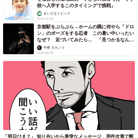
校へ入学するこのタイミングで挑戦」
まいどなトピック
2026.08.06
京都駅をぶらぶら→ホームの隅に何やら「ドロ
ン」のポーズをする忍者 この暑い中いったい
なぜ？ 近づいてみたら… 「見つかるなんて
未熟」
中将 タカノリ
2026.08.06
「明日ひま？」 知り合いから唐突なメッセージ 用件次第で断