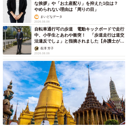
な挨拶」や「お土産配り」を抑えた1位は？
やめられない理由は「周りの目」
まいどなデータ
2026.08.06
自転車通行可の歩道 電動キックボードで走行
中、小学生とあわや衝突！ 「歩道走行は道交
法違反でしょ」と指摘されました【弁護士が解
説】
長澤 芳子
2026.08.06