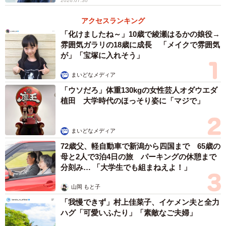
2026.07.30
アクセスランキング
「化けましたね～」10歳で綾瀬はるかの娘役→
雰囲気ガラリの18歳に成長 「メイクで雰囲気
が」「宝塚に入れそう」
まいどなメディア
「ウソだろ」体重130kgの女性芸人オダウエダ
植田 大学時代のほっそり姿に「マジで」
まいどなメディア
72歳父、軽自動車で新潟から四国まで 65歳の
母と2人で3泊4日の旅 パーキングの休憩まで
分刻み… 「大学生でも組まねえよ！」
山岡 もと子
「我慢できず」村上佳菜子、イケメン夫と全力
ハグ「可愛いふたり」「素敵なご夫婦」