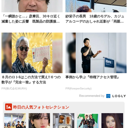
「一瞬誰かと…」彦摩呂、30キロ近く
紗栄子の長男 18歳のモデル、カジュ
減量した姿に反響 既製品の防護服が
アルコーデのおしゃれ近影が「両親の
着られると...
いいとこ取...
８月のロト6はこの方法で買え!!６つの
事例から学ぶ『特権アクセス管理』
数字が『完全一致』する方法
PR(株式会社MURA)
PR(KeeperSecurity)
Recommended by
昨日の人気フォトセレクション