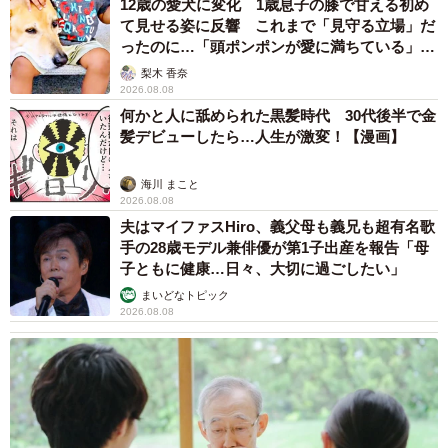
12歳の愛犬に変化 1歳息子の膝で甘える初め
て見せる姿に反響 これまで「見守る立場」だ
ったのに…「頭ポンポンが愛に満ちている」
「尊…」
梨木 香奈
2026.08.08
何かと人に舐められた黒髪時代 30代後半で金
髪デビューしたら…人生が激変！【漫画】
海川 まこと
2026.08.08
夫はマイファスHiro、義父母も義兄も超有名歌
手の28歳モデル兼俳優が第1子出産を報告「母
子ともに健康…日々、大切に過ごしたい」
まいどなトピック
2026.08.08