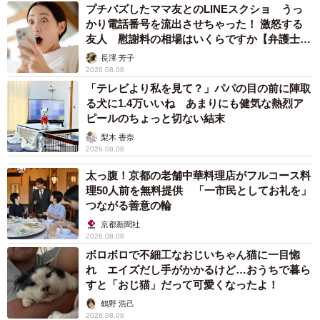
プチバズしたママ友とのLINEスクショ うっ
かり電話番号を流出させちゃった！ 激怒する
友人 慰謝料の相場はいくらですか【弁護士が
解説】
長澤 芳子
2026.08.08
「テレビより私を見て？」パパの目の前に陣取
る犬に1.4万いいね あまりにも健気な熱烈ア
ピールのちょっと切ない結末
梨木 香奈
2026.08.08
太っ腹！京都の老舗中華料理店がフルコース料
理50人前を無料提供 「一市民としてお礼を」
つながる善意の輪
京都新聞社
2026.08.08
ボロボロで不細工なおじいちゃん猫に一目惚
れ エイズだし手がかかるけど…おうちで暮ら
すと「おじ猫」だって可愛くなったよ！
鶴野 浩己
2026.08.08