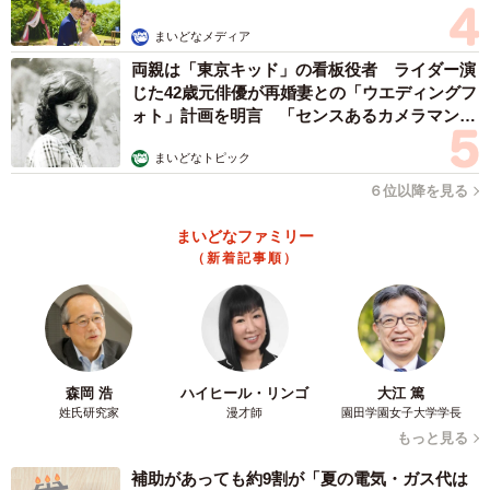
まいどなメディア
両親は「東京キッド」の看板役者 ライダー演
じた42歳元俳優が再婚妻との「ウエディングフ
ォト」計画を明言 「センスあるカメラマン求
む」
まいどなトピック
６位以降を見る
まいどなファミリー
（新着記事順）
森岡 浩
ハイヒール・リンゴ
大江 篤
姓氏研究家
漫才師
園田学園女子大学学長
もっと見る
補助があっても約9割が「夏の電気・ガス代は