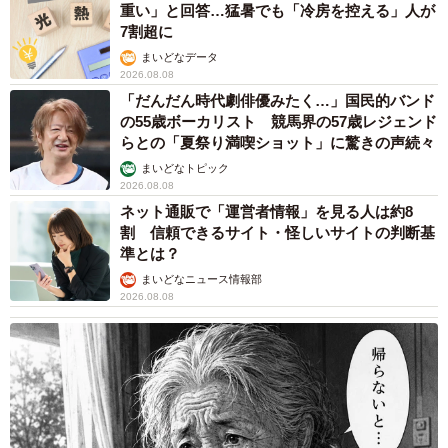
重い」と回答…猛暑でも「冷房を控える」人が
7割超に
まいどなデータ
2026.08.08
「だんだん時代劇俳優みたく…」国民的バンド
の55歳ボーカリスト 競馬界の57歳レジェンド
らとの「夏祭り満喫ショット」に驚きの声続々
まいどなトピック
2026.08.08
ネット通販で「運営者情報」を見る人は約8
割 信頼できるサイト・怪しいサイトの判断基
準とは？
まいどなニュース情報部
2026.08.08