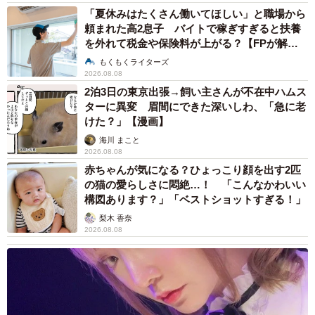
「夏休みはたくさん働いてほしい」と職場から
頼まれた高2息子 バイトで稼ぎすぎると扶養
を外れて税金や保険料が上がる？【FPが解
説】
もくもくライターズ
2026.08.08
2泊3日の東京出張→飼い主さんが不在中ハムス
ターに異変 眉間にできた深いしわ、「急に老
けた？」【漫画】
海川 まこと
2026.08.08
赤ちゃんが気になる？ひょっこり顔を出す2匹
の猫の愛らしさに悶絶…！ 「こんなかわいい
構図あります？」「ベストショットすぎる！」
梨木 香奈
2026.08.08