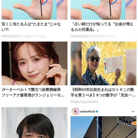
宝くじ当たる人は“たまたま”じゃな
「占い師だけが知ってる〝お金が増え
い?!
る人の共通点〟」
PR(合同会社デジタルファーム )
PR(合同会社デジタルファーム )
ガーターベルトで際立つ妖艶脚線美
【昭和43年以前生まれはロト６この数
フリーアナ森香澄がランジェリーモデ
字を買うべき】6つの数字が「完全一
ルに ｢PE...
致」する方...
PR(株式会社MURA)