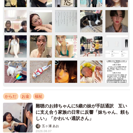
からだ
お金
福祉
難聴のお姉ちゃんに5歳の妹が手話通訳 互い
に支え合う家族の日常に反響「妹ちゃん、頼も
しい」「かわいい通訳さん」
五ヶ瀬 あお
2026.08.07