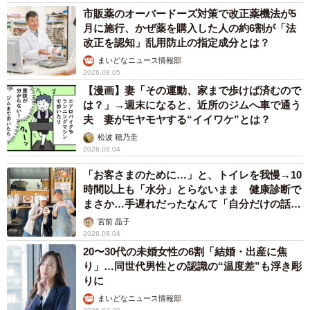
市販薬のオーバードーズ対策で改正薬機法が5
月に施行、かぜ薬を購入した人の約6割が「法
改正を認知」乱用防止の指定成分とは？
まいどなニュース情報部
2026.08.05
【漫画】妻「その運動、家まで歩けば済むので
は？」→週末になると、近所のジムへ車で通う
夫 妻がモヤモヤする“イイワケ”とは？
松波 穂乃圭
2026.08.04
「お客さまのために…」と、トイレを我慢→10
時間以上も「水分」とらないまま 健康診断で
まさか…手遅れだったなんて「自分だけの話で
はなく、日本中で起きている問題では？」
宮前 晶子
2026.08.04
20〜30代の未婚女性の6割「結婚・出産に焦
り」…同世代男性との認識の“温度差”も浮き彫
りに
まいどなニュース情報部