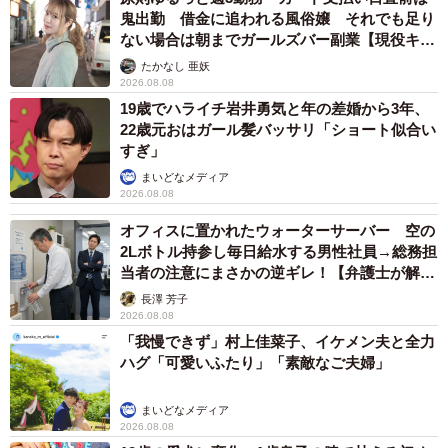
鬼出勤 借金に追われる風俗嬢 それでも足り
ない場合は朝までガールズバー副業【現役キャ
ストに取材】
たかなし 亜妖
2026.08.08
19歳でハライチ岩井勇気と年の差婚から3年、
22歳元おはガール髪バッサリ「ショート似合い
すぎ」
まいどなメディア
2026.08.08
オフィスに置かれたウォーターサーバー 空の
2Lボトル持参し毎日給水する男性社員→総務担
当者の注意にまさかの逆ギレ！【弁護士が解
説】
長澤 芳子
2026.08.08
「我慢できず」村上佳菜子、イケメン夫と全力
ハグ「可愛いふたり」「素敵なご夫婦」
まいどなメディア
2026.08.08