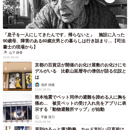
「息子を一人にしてきたんです、帰らないと」 施設に入った
90歳母、障害のある60歳次男との暮らしは行き詰まり…【司法
書士の現場から】
山下 静香
2026.08.08
京都の百貨店が開催のお化け屋敷のお化けにモ
デルがいる 比叡山延暦寺の僧侶が語る伝説と
は
浅井 佳穂
2026.08.08
熊本地震でペット同伴の避難を諦める人に胸を
痛め… 被災ペットの受け入れ先をアプリに表
示する「動物避難所マップ」が始動
平藤 清刀
2026.08.08
原則ゆるっと週3勤務 カード支払い日直前は