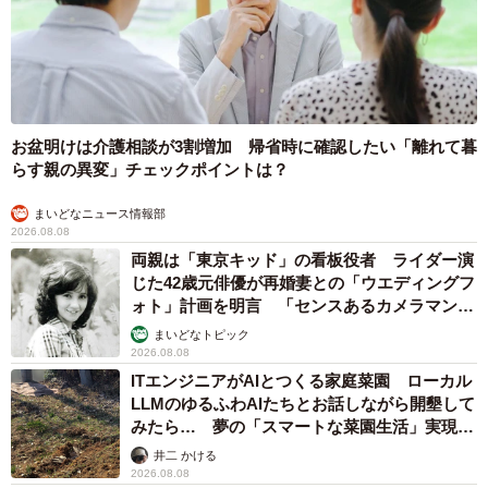
お盆明けは介護相談が3割増加 帰省時に確認したい「離れて暮
らす親の異変」チェックポイントは？
まいどなニュース情報部
2026.08.08
両親は「東京キッド」の看板役者 ライダー演
じた42歳元俳優が再婚妻との「ウエディングフ
ォト」計画を明言 「センスあるカメラマン求
む」
まいどなトピック
2026.08.08
ITエンジニアがAIとつくる家庭菜園 ローカル
LLMのゆるふわAIたちとお話しながら開墾して
みたら… 夢の「スマートな菜園生活」実現な
るか
井二 かける
2026.08.08