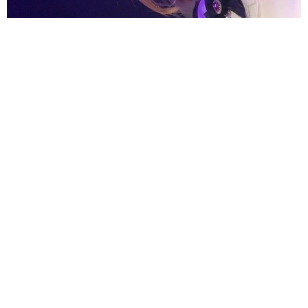
酔って転んでアザだらけ ネイルも折れて超悲惨 ケガが絶え
ない夜のお仕事 「病院代」と数万円を渡す神客も！【現役キ
ャストに取材】
たかなし 亜妖
2026.08.07
乃木坂46賀喜遥香 5年ぶり週チャン表紙 巻
頭グラビアでは激レアなメガネルームウエア姿
まいどなニュースエンタメ部
2026.08.07
3児の母 43歳女優の肩見せコーデでファンざ
わざわ 「色っぽすぎて思わず二度見」「むっ
かしからずっと可愛い」
まいどなトピック