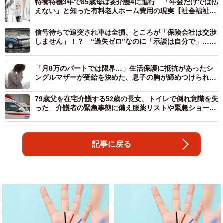
特養待機3年で85歳母は要介護4に進行 「年金だけでは払
えない」と知った有料老人ホーム費用の現実【社会福祉士
が解説】
信号待ちで追突され車は全損、ところが「保険会社は交渉
しません」！？ “過失ゼロ”なのに「示談は自分で」…直
面した自動車保険の“落とし穴”
「月8万のパートでは限界…」生活保護に抵抗があったシ
ングルマザーが受給を決めた、息子の胸が締めつけられる
一言
79歳父を在宅介護する52歳の長女、トイレで倒れ意識を失
った 介護者の緊急事態に備え服薬リストや緊急ショート
ステイ先の共有確認を
記事に戻る