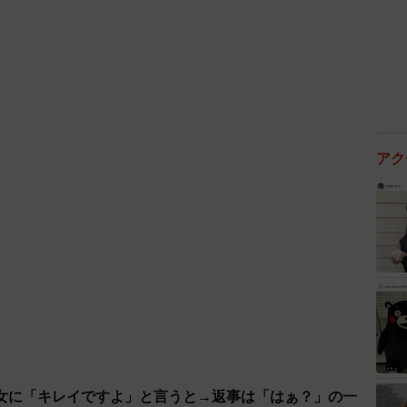
一枚でも用意しておく価値は大きいでしょう。
た。「すみません、家族の緊急事態で...」。次の24時
た。遠方に住む妹さんは仕事もあり、なかなか助けに行
アク
る上司でしたが、「いつまで休むのか見通しが立たな
した。
給付」という制度です。雇用保険加入者なら、最長93日
組みになっています。
たい"と伝えておけば、その後に書類をそろえる形でも
慌てていると手続きにまで気が回らないのですが、ひと
なるかも"という不安がいくぶん和らぎます。
女に「キレイですよ」と言うと→返事は「はぁ？」の一