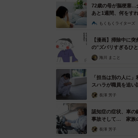
72歳の母が脳梗塞
あと1週間、何をす
もくもくライターズ
【漫画】掃除中に突
の“ズバリすぎるひ
服薬情報を確認しましょう※画像はイメージで
海川 まこと
▽最初の12時間で必要な情報共有
「担当は別の人に」
スハラが職員を追い
まず最初の12時間で起きたのは「
の薬の名前と量を真紀さん以外の誰
長澤 芳子
してなんとかなりましたが、「もし
認知症の症状、車の
事故そして… 家族
こうしたトラブルを防ぐカギになる
用です。介護保険証やかかりつけ医
長澤 芳子
く場所に貼っておくだけで、救急隊