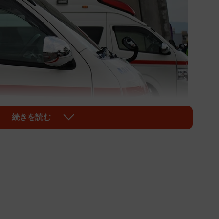
続きを読む
1/2
はイメージです（apoptosis/stock.adobe.com/）
さんの悲鳴が響きました。真紀さんの妹さんは遠方に住
、父の定期検診の付き添いのために実家を訪れていまし
ったら...今思えばそれが奇跡だったのかもしれませ