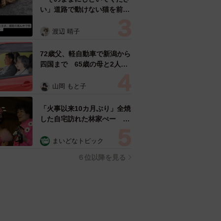
い」道路で動けない猫を前に
返された一言… 懸命に生き
ようとした4日間 「命の重
渡辺 晴子
さはみんな同じ」保護団体代
表の訴え
72歳父、軽自動車で新潟から
四国まで 65歳の母と2人で
3泊4日の旅 パーキングの休
憩まで分刻み… 「大学生で
山岡 もと子
も組まねえよ！」
「火事以来10カ月ぶり」全焼
した自宅訪れた林家ぺー 内
装も壁も取り払われスケルト
ン状態の部屋に呆然
まいどなトピック
６位以降を見る