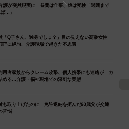
…介護が突然現実に 昼間は仕事、娘は受験「退院まで
れば…」
然「Q子さん、独身でしょ？」目の見えない高齢女性
2/2
と言”に絶句、介護現場で起きた不思議
す（Farknot Architect/stock.adobe.com/）
利用者家族からクレーム攻撃、個人携帯にも連絡が カ
詰める…介護・福祉現場での深刻な実態
服薬情報がわからない」という非常事態でした。一郎さん
も説明できない状態でした。妹さんがお薬手帳を探し出
ものことが起こっていたら…」と思うとゾッとします。
鍵も取り上げたのに 免許返納を拒んだ90歳父が交通
の苦悩
のが、「もしもカード（緊急時情報共有カード）」の活
、服薬リストなどを一枚にまとめて、冷蔵庫など目に付
との連携がスムーズになります。真っ先に冷蔵庫周りを