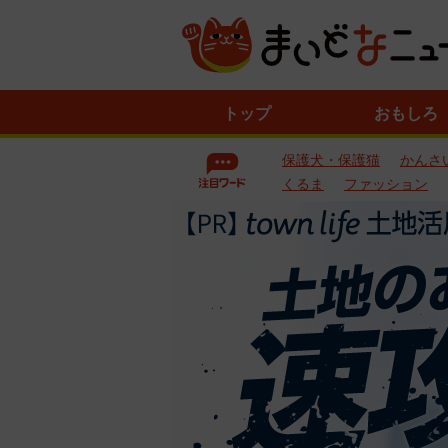
ニ
トップ
おもしろ
ュ
ー
保護犬・保護猫
かんさ
ス
一
くるま
ファッション
覧