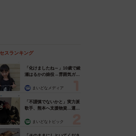
セスランキング
「化けましたね～」10歳で綾
瀬はるかの娘役→雰囲気ガラ
リの18歳に成長 「メイクで
雰囲気が」「宝塚に入れそ
まいどなメディア
う」
「不謹慎でないかと」実力派
歌手、熊本へ支援物資…運搬
トラックの車体デザインにた
めらい 「痛いほど伝わる」
まいどなトピック
「行動され立派」
「そのままにしといてくださ