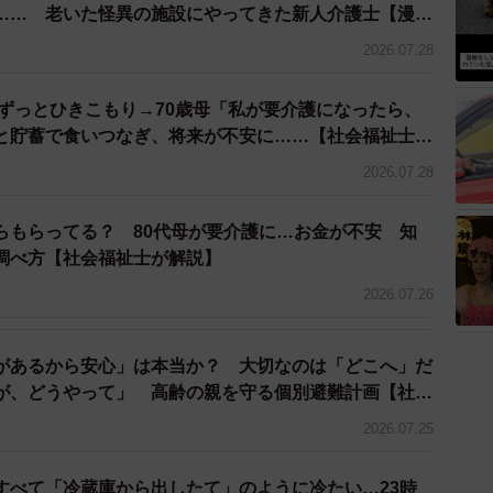
けるには
…… 老いた怪異の施設にやってきた新人介護士【漫
2026.07.28
イ先が見つからない」という問題でした。
らずっとひきこもり→70歳母「私が要介護になったら、
ちでケアマネジャーに電話をかけました。しかし、「ど
と貯蓄で食いつなぎ、将来が不安に……【社会福祉士が
。父を一人にして自宅に帰るわけにもいかず、妹さんは途
2026.07.28
らもらってる？ 80代母が要介護に…お金が不安 知
トステイ」の仕組みがあり、介護者が急病や事故に遭っ
調べ方【社会福祉士が解説】
してくれます。しかし、その手続きを動かすのは地域包
2026.07.26
った"プロ"たちです。事前に連絡網を整えておかない
。
があるから安心」は本当か？ 大切なのは「どこへ」だ
いなかったせいで、結局ベッドが空くまで半日以上待つ
が、どうやって」 高齢の親を守る個別避難計画【社会
2026.07.25
」
すべて「冷蔵庫から出したて」のように冷たい…23時