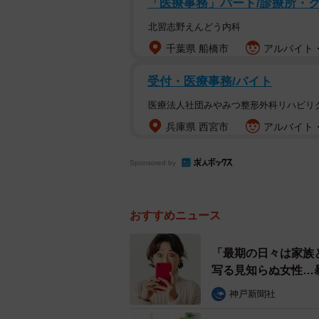
介護者の緊急事態に備える72
「医療事務」パート/診療所・
ここからの72時間は、在宅介護ではよ
北習志野えんどう内科
壁」と同じように、人間が水なしで生
千葉県 船橋市
アルバイト・
や、二次的要因などによって、時間
受付・医療事務/バイト
知られています。
医療法人社団みやみつ整形外科リハビリ
真紀さんの家族が体験した、まさにそ
兵庫県 西宮市
アルバイト・
Sponsored by
おすすめニュース
「最期の日々は家族
写る見知らぬ女性…
神戸新聞社