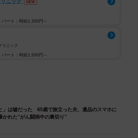
時間
クリニック
NEW
く“勝負の3日間”といわれます。災害時の「72時間の
存できる期間が約3日間（72時間）とされていること
パート：時給1,200円～
経過とともに生存率が急激に低下するということなどが
クリニック
の72時間の記録を振り返ってみましょう。
パート：時給1,500円～
と」は嘘だった 65歳で旅立った夫、遺品のスマホに
暴かれた“がん闘病中の裏切り”