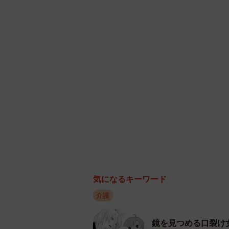
チェックする救急隊も多いので、紙
▽次の24時間で検討すべき制度
翌朝、妹さんは職場に電話をかけまし
間で浮上したのは、仕事の問題でし
くことができません。幸い理解のあ
い」という不安が重くのしかかりま
そこで検討すべきなのが「介護休業
間、給与の67％相当が支給される仕
何より重要なのは「まず口頭で"休み
気になるキーワード
対応が可能」という点です。初動で
介護
こと言っておくだけで"収入がゼロに
鏡を見つめる口裂け