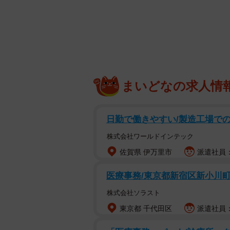
「どうしよう、お姉ちゃんが！救急
要介護2の父・一郎さん（79）を在
れて意識を失ってしまったのです。
の日も夕食後に父の薬を飲ませ、お
分に言い聞かせてトイレに向かった
まいどなの求人情
救急隊が駆けつけたところ、真紀さ
日勤で働きやすい/製造工場での軽
ました。お医者さんからは「少なく
も介護の"ハンドル"を握っていた人
株式会社ワールドインテック
態になってしまったわけです。
佐賀県 伊万里市
派遣社員：
妹さんは幼い子どもを抱えており、
医療事務/東京都新宿区新小川
ものの、すぐに自宅に戻らざるを得
株式会社ソラスト
わけにはいかない...でも私も家族
東京都 千代田区
派遣社員：