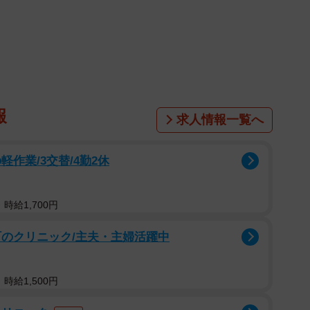
車を呼ばないと！」
宅で介護してきた長女の真紀さん（52）が、トイレで倒
5年間、毎日欠かさず父の世話をしてきた真紀さん。そ
風呂の介助をして、いつものように「お疲れさま」と自
ところでした。
報
求人情報一覧へ
んは脳出血と診断され、そのまま搬送されることになり
作業/3交替/4勤2休
とも1か月は入院が必要です」と告げられました。いつ
が突然いなくなり、父はその瞬間、自宅で"無人運転"状
時給1,700円
週末だけの滞在だったため、真紀さんの入院が決まった
町のクリニック/主夫・主婦活躍中
ない状況でした。「姉がいない家で、父をひとりにする
がいる」。妹さんの心は引き裂かれそうでした。
時給1,500円