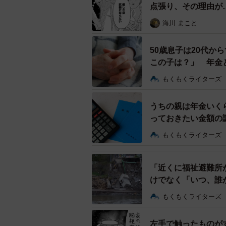
▽72時間でショートステイ先を見つ
点張り、その理由が
画】
海川 まこと
一番深刻だったのは「ショートステ
50歳息子は20代か
3日目の朝、妹さんは絶望的な気持
この子は？」 年金
こも満床で...」という返答ばかり
解説】
もくもくライターズ
方に暮れました。
うちの親は年金いく
実は、多くの自治体に「緊急ショー
っておきたい金額の
たときは優先的に空きベッドを確保
もくもくライターズ
括支援センターやケアマネジャーとい
と、スムーズに動いてもらえません
「近くに福祉避難所
真紀さんの家族もそこまで想定して
けでなく「いつ、誰
ことになってしまったそうです。
福祉士が解説】
もくもくライターズ
緊急事態に備える「逆算の備え
左手で触ったものが