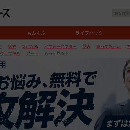
もふもふ
ライフハック
い
家族
気になる
ビフォーアフター
災害
買ってみたい
ウェブ漫画
アート
もっと見る