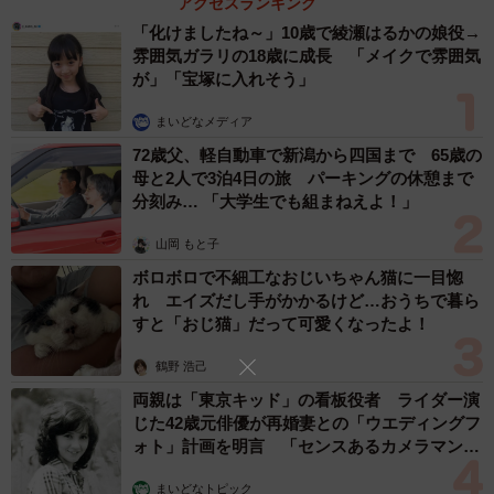
アクセスランキング
「化けましたね～」10歳で綾瀬はるかの娘役→
雰囲気ガラリの18歳に成長 「メイクで雰囲気
が」「宝塚に入れそう」
まいどなメディア
72歳父、軽自動車で新潟から四国まで 65歳の
母と2人で3泊4日の旅 パーキングの休憩まで
分刻み… 「大学生でも組まねえよ！」
山岡 もと子
ボロボロで不細工なおじいちゃん猫に一目惚
れ エイズだし手がかかるけど…おうちで暮ら
すと「おじ猫」だって可愛くなったよ！
鶴野 浩己
両親は「東京キッド」の看板役者 ライダー演
じた42歳元俳優が再婚妻との「ウエディングフ
ォト」計画を明言 「センスあるカメラマン求
む」
まいどなトピック