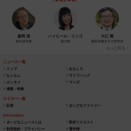
森岡 浩
ハイヒール・リンゴ
大江 篤
姓氏研究家
漫才師
園田学園女子大学学長
もっと見る
ニュース一覧
トップ
おもしろ
もふもふ
ライフハック
エンタメ
マンガ
連載・特集
ライター一覧
記者
まいどなファミリー
Information
まいどなニュースとは
取材リクエスト
利用規約・プライバシー
著作権