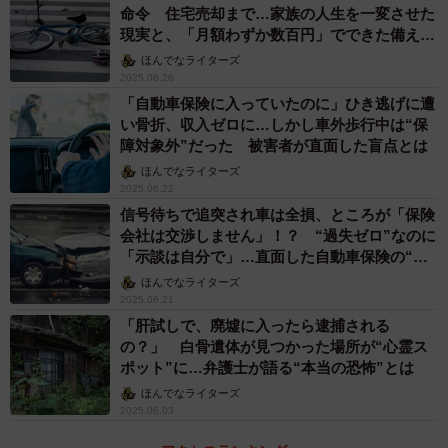
命令 住宅売却まで…家族の人生を一変させた
現実と、「月額わずか数百円」でできた備え
【FPが解説】
ほんでなライターズ
2025.06.26
「自動車保険に入っていたのに」ひき逃げに遭
い骨折、収入ゼロに…しかし車外歩行中は“保
障対象外”だった 被害者が直面した盲点とは
ほんでなライターズ
2025.06.22
信号待ちで追突され車は全損、ところが「保険
会社は交渉しません」！？ “過失ゼロ”なのに
「示談は自分で」…直面した自動車保険の“落
とし穴”
ほんでなライターズ
2025.06.21
「肝試しで、廃墟に入ったら逮捕される
の？」 白骨遺体が見つかった場所が“心霊ス
ポット”に…弁護士が語る“本当の恐怖”とは
ほんでなライターズ
2025.06.03