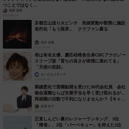
つことではなく…
高野 朋美
2026.08.09
京都五山送り火ピンチ 気候変動や獣害に施設
老朽化「もう限界」 クラファン募る
浅井 佳穂
2026.08.09
母は有名女優、慶応幼稚舎出身CBCアナのノー
スリーブ姿「育ちの良さが表情に表れてる」
「天使の笑顔」
まいどなメディア
2026.08.09
業績悪化で退職勧奨を受けた30代会社員 会社
都合退職ならば失業手当を早く受け取れるが…
再就職の活動で不利になりませんか？【キャリ
アカウンセラーが解説】
長澤 芳子
2026.08.09
正直しんどい夏のレジャーランキング、3位
「帰省」、2位「バーベキュー」を抑えた1位