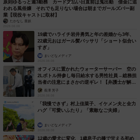
原則ゆるっと週3勤務 カード支払い日直前は鬼出勤 借金に追
われる風俗嬢 それでも足りない場合は朝までガールズバー副
業【現役キャストに取材】
たかなし 亜妖
2026.08.08
19歳でハライチ岩井勇気と年の差婚から3年、
22歳元おはガール髪バッサリ「ショート似合い
すぎ」
まいどなメディア
2026.08.08
オフィスに置かれたウォーターサーバー 空の
2Lボトル持参し毎日給水する男性社員→総務担
当者の注意にまさかの逆ギレ！【弁護士が解
説】
長澤 芳子
2026.08.08
「我慢できず」村上佳菜子、イケメン夫と全力
ハグ「可愛いふたり」「素敵なご夫婦」
まいどなメディア
2026.08.08
12歳の愛犬に変化 1歳息子の膝で甘える初め