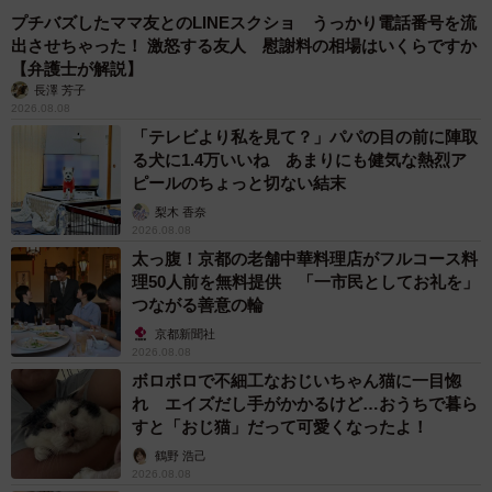
プチバズしたママ友とのLINEスクショ うっかり電話番号を流
出させちゃった！ 激怒する友人 慰謝料の相場はいくらですか
【弁護士が解説】
長澤 芳子
2026.08.08
「テレビより私を見て？」パパの目の前に陣取
る犬に1.4万いいね あまりにも健気な熱烈ア
ピールのちょっと切ない結末
梨木 香奈
2026.08.08
太っ腹！京都の老舗中華料理店がフルコース料
理50人前を無料提供 「一市民としてお礼を」
つながる善意の輪
京都新聞社
2026.08.08
ボロボロで不細工なおじいちゃん猫に一目惚
れ エイズだし手がかかるけど…おうちで暮ら
すと「おじ猫」だって可愛くなったよ！
鶴野 浩己
2026.08.08