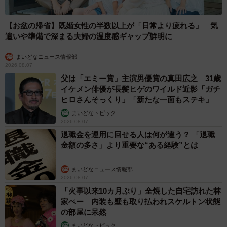
【お盆の帰省】既婚女性の半数以上が「日常より疲れる」 気
遣いや準備で深まる夫婦の温度感ギャップ鮮明に
まいどなニュース情報部
2026.08.07
父は「エミー賞」主演男優賞の真田広之 31歳
イケメン俳優が長髪ヒゲのワイルド近影「ガチ
ヒロさんそっくり」「新たな一面もステキ」
まいどなトピック
2026.08.07
退職金を運用に回せる人は何が違う？ 「退職
金額の多さ」より重要な“ある経験”とは
まいどなニュース情報部
2026.08.07
「火事以来10カ月ぶり」全焼した自宅訪れた林
家ぺー 内装も壁も取り払われスケルトン状態
の部屋に呆然
まいどなトピック