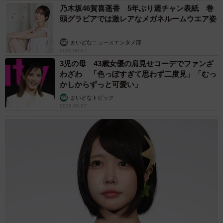
乃木坂46賀喜遥香 5年ぶり週チャン表紙 巻
頭グラビアでは激レアなメガネルームウエア姿
まいどなニュースエンタメ部
2026.08.07
3児の母 43歳女優の肩見せコーデでファンざ
わざわ 「色っぽすぎて思わず二度見」「むっ
かしからずっと可愛い」
まいどなトピック
2026.08.07