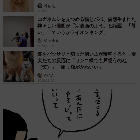
椎名 碧
2026.08.06
コガネムシを見つめる猫とパパ、偶然生まれた
神々しい構図が「宗教画のよう」と話題 「尊
い」「ていうかライオンキング」
梨木 香奈
2026.08.06
髪をバッサリと切った飼い主が帰宅すると→愛
犬たちの反応に「ワンコ様でも戸惑うのね
（笑）」「困り顔がかわいい」
ANNA
2026.08.06