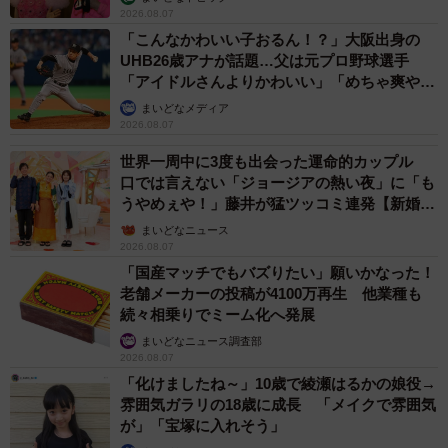
2026.08.07
「こんなかわいい子おるん！？」大阪出身の
UHB26歳アナが話題…父は元プロ野球選手
「アイドルさんよりかわいい」「めちゃ爽や
か」
まいどなメディア
2026.08.07
世界一周中に3度も出会った運命的カップル
口では言えない「ジョージアの熱い夜」に「も
うやめぇや！」藤井が猛ツッコミ連発【新婚さ
ん】
まいどなニュース
2026.08.07
「国産マッチでもバズりたい」願いかなった！
老舗メーカーの投稿が4100万再生 他業種も
続々相乗りでミーム化へ発展
まいどなニュース調査部
2026.08.07
「化けましたね～」10歳で綾瀬はるかの娘役→
雰囲気ガラリの18歳に成長 「メイクで雰囲気
が」「宝塚に入れそう」