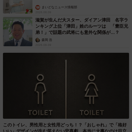
まいどなニュース情報部
2026.08.09
滋賀が生んだ大スター、ダイアン津田 名字ラ
ンキング上位「津田」姓のルーツは 「豊臣兄
弟！」で話題の武将にも意外な関係が…？
森岡 浩
2026.08.09
このトイレ、男性用と女性用どっち！？「おしゃれ」で「格好
いい」デザインが生む笑えない悲喜劇 本当に大事なのは目立