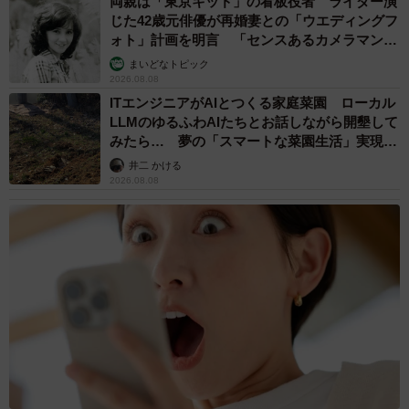
両親は「東京キッド」の看板役者 ライダー演
じた42歳元俳優が再婚妻との「ウエディングフ
ォト」計画を明言 「センスあるカメラマン求
む」
まいどなトピック
2026.08.08
ITエンジニアがAIとつくる家庭菜園 ローカル
LLMのゆるふわAIたちとお話しながら開墾して
みたら… 夢の「スマートな菜園生活」実現な
るか
井二 かける
2026.08.08