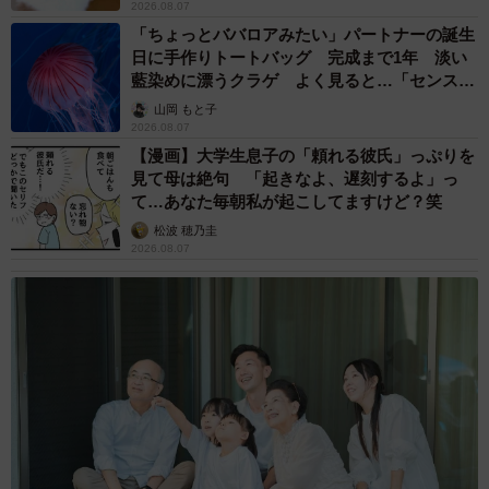
2026.08.07
「ちょっとババロアみたい」パートナーの誕生
日に手作りトートバッグ 完成まで1年 淡い
藍染めに漂うクラゲ よく見ると…「センスす
ごい」
山岡 もと子
2026.08.07
【漫画】大学生息子の「頼れる彼氏」っぷりを
見て母は絶句 「起きなよ、遅刻するよ」っ
て…あなた毎朝私が起こしてますけど？笑
松波 穂乃圭
2026.08.07