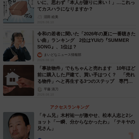
いに、思わず「本人が謝りに来い！」…これっ
停止）になったから」と回答した人も126名にのぼりまし
てカスハラになりますか？
た。
沼田 絵美
2026.08.10
具体的には、「どこを押せば解約できるのか分からず、た
令和の若者に聞いた「2026年の夏に一番聴きた
らい回しにされるうちにパニックになり、そのまま放置す
い曲」ランキング 2位はYUIの『SUMMER
SONG』、1位は？
るしかなくなった」「支払いが遅れている焦りと、画面の
まいどなニュース情報部
複雑さで頭が真っ白になった」などの声がありました。
2026.08.10
「事故物件」でもちゃんと売れます 10年ほど
前に購入した戸建て、買い手はつく？ 「売れ
る物件」へと再生する3つのステップ 専門家
が解説
平藤 清刀
2026.08.10
アクセスランキング
「キム兄」木村祐一が激やせ、松本人志と2シ
ョット「一瞬、分からなかったわ」「テキヤの
兄さん」