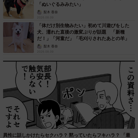
「ぬいぐるみみたい」
梨木 香奈
2026.08.09
「体だけ別生物みたい」初めて川遊びをした
犬、濡れた直後の激変ぶりが話題 「新種
だ！」「河童だ」「毛刈りされたあとの羊」
梨木 香奈
2026.08.09
異性に話しかけたらセクハラ？ 黙っていたらフキハラ？ 「最