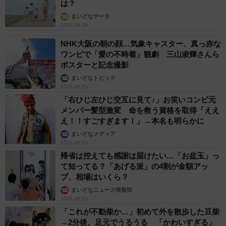
は？
まいどなデータ
2026.08.09
NHK大阪の朝の顔…気象キャスター、真っ赤な
ワンピで「愛の不時着」観劇 三山凌輝さんら
ポスターと記念撮影
まいどなトピック
2026.08.09
「右ひじ左ひじ交互に見て♪」お笑いコンビ元
メンバー髪型激変 命を救う資格を取得「ええ
え！！すごすぎます！」→本名も明らかに
まいどなメディア
2026.08.09
帰省は控えても感謝は届けたい…「お盆玉」っ
て知ってる？「あげる派」の4割が金額アッ
プ、相場はいくら？
まいどなニュース情報部
2026.08.09
「これが不動柴か…」初めて外を散歩した豆柴
→2分後、足元でうるうる 「かわいすぎる」