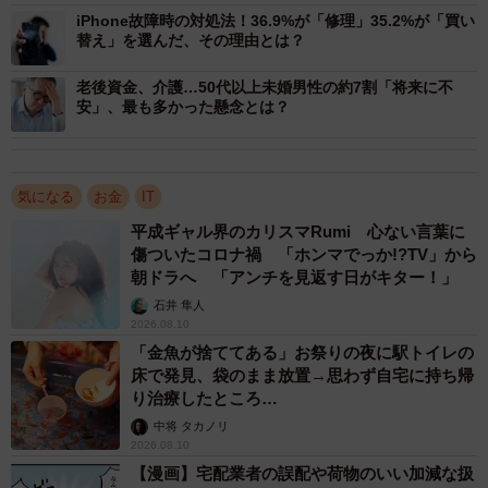
iPhone故障時の対処法！36.9%が「修理」35.2%が「買い
替え」を選んだ、その理由とは？
老後資金、介護…50代以上未婚男性の約7割「将来に不
安」、最も多かった懸念とは？
気になる
お金
IT
平成ギャル界のカリスマRumi 心ない言葉に
傷ついたコロナ禍 「ホンマでっか!?TV」から
朝ドラへ 「アンチを見返す日がキター！」
3/4
石井 隼人
2026.08.10
相談ができなかった理由は。（提供画像）
「金魚が捨ててある」お祭りの夜に駅トイレの
床で発見、袋のまま放置→思わず自宅に持ち帰
携帯電話の支払いができず、通信が止まりそうになった際
り治療したところ…
に「誰かに相談できなかった」という人に理由を尋ねたと
中将 タカノリ
ころ、「恥ずかしくて言えなかったから」が170名と最も多
2026.08.10
【漫画】宅配業者の誤配や荷物のいい加減な扱
くなりました。「どうしていいか分からずパニック（思考