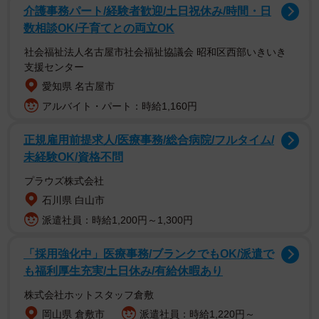
定期間携帯電話を持てなかった経験がある男女604名を対象
介護事務パート/経験者歓迎/土日祝休み/時間・日
として、2026年2月～3月に実施されました。
数相談OK/子育てとの両立OK
社会福祉法人名古屋市社会福祉協議会 昭和区西部いきいき
Web解約手続きの際、376名が請求増を経験
支援センター
愛知県 名古屋市
アルバイト・パート：時給1,160円
正規雇用前提求人/医療事務/総合病院/フルタイム/
未経験OK/資格不問
プラウズ株式会社
石川県 白山市
派遣社員：時給1,200円～1,300円
「採用強化中」医療事務/ブランクでもOK/派遣で
2/4
も福利厚生充実/土日休み/有給休暇あり
解約時に請求が増えてしまった経験。（提供画像）
株式会社ホットスタッフ倉敷
岡山県 倉敷市
派遣社員：時給1,220円～