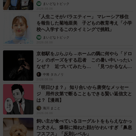
まいどなトピック
2026.08.06
「人生こそがバラエティー」 マレーシア移住
を報告した菊地亜美 子どもの教育考え「小学
校へ入学するこのタイミングで挑戦」
まいどなトピック
2026.08.06
京都駅をぶらぶら→ホームの隅に何やら「ドロ
ン」のポーズをする忍者 この暑い中いったい
なぜ？ 近づいてみたら… 「見つかるなんて
未熟」
中将 タカノリ
2026.08.06
「明日ひま？」 知り合いから唐突なメッセー
ジ 用件次第で断ることもできる賢い返信文と
は？【漫画】
海川 まこと
2026.08.06
飼い主が食べているヨーグルトをもらえなかっ
た犬さん、爆裂に拗ねた顔がかわいすぎ「鼻息
フスフス」「反則レベル」