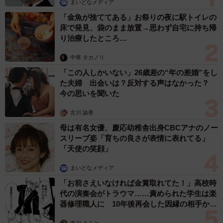
まいどなメディア
4/4
「金魚が捨ててある」お祭りの夜に駅トイレの
回答者の年齢層分布。（提供画像）
床で発見、袋のまま放置→思わず自宅に持ち帰
り治療したところ…
回答者の年齢層を見ると、50代が224名で最多でした。次
中将 タカノリ
に60代が105名となり、Web画面の複雑さによって手続き
「この人しかいない」26歳差の“年の差婚”をし
に困ったという人は、中高年層に集中していることが分か
た夫婦 出会いは？反対する声はなかった？
ります。
今の思いを聞いた
古川 諭香
オンライン化にはメリットもある半面、特定の層に対して
母は有名女優、慶応幼稚舎出身CBCアナのノー
このような負担をもたらしていることが分かります。
スリーブ姿「育ちの良さが表情に表れてる」
「天使の笑顔」
【出典】
まいどなメディア
株式会社アーラリンク 「誰でもスマホ リサーチセンタ
「お前さえいなければ金賞取れてた！」高校時
ー」
代の演奏会がトラウマ……責められた学生は楽
器修理職人に 10年後再会した因縁の相手から
思わぬ申し出【漫画】