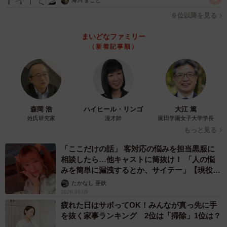
海川 まこと
６位以降を見る
まいどなファミリー
（新着記事順）
森岡 浩
ハイヒール・リンゴ
大江 篤
姓氏研究家
漫才師
園田学園女子大学学長
もっと見る
「ここだけの話」 客対応の悩みを担当黒服に
相談したら…他キャストに筒抜け！ 「人の悩
みを簡単に漏洩するとか、サイテー」【現役キ
ャストに取材】
たかなし 亜妖
2026.08.09
疲れた日はサボってOK！みんなが真っ先に手
を抜く家事ランキング 2位は「掃除」1位は？