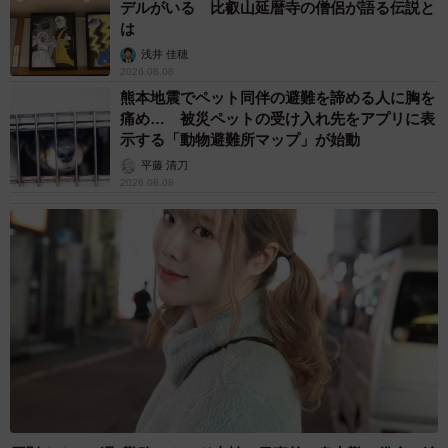
デルがいる 比叡山延暦寺の僧侶が語る伝説と
は
浅井 佳穂
2026.08.08
熊本地震でペット同伴の避難を諦める人に胸を
痛め… 被災ペットの受け入れ先をアプリに表
示する「動物避難所マップ」が始動
平藤 清刀
2026.08.08