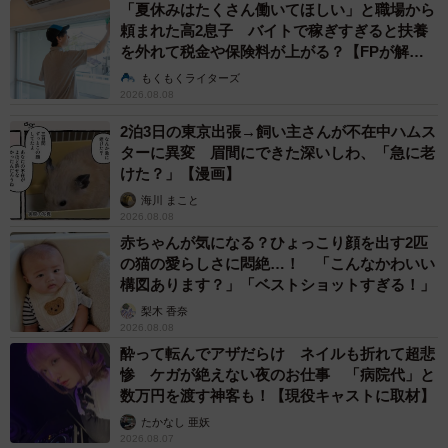
「夏休みはたくさん働いてほしい」と職場から
頼まれた高2息子 バイトで稼ぎすぎると扶養
を外れて税金や保険料が上がる？【FPが解
説】
もくもくライターズ
2026.08.08
2泊3日の東京出張→飼い主さんが不在中ハムス
ターに異変 眉間にできた深いしわ、「急に老
けた？」【漫画】
海川 まこと
2026.08.08
赤ちゃんが気になる？ひょっこり顔を出す2匹
の猫の愛らしさに悶絶…！ 「こんなかわいい
構図あります？」「ベストショットすぎる！」
梨木 香奈
2026.08.08
酔って転んでアザだらけ ネイルも折れて超悲
惨 ケガが絶えない夜のお仕事 「病院代」と
数万円を渡す神客も！【現役キャストに取材】
たかなし 亜妖
2026.08.07