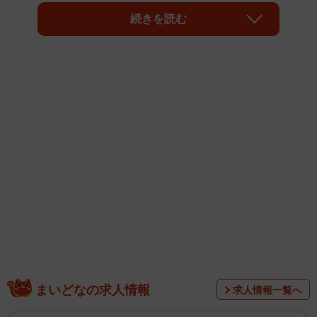
ると、支払いが難しくなって解約を考えたときに「Web手
続きを読む
続きが分かりづらく解約できず、請求が増えてしまった経
験がある」と回答した人が6割にのぼることが明らかになり
ました。
まいどなの求人情報
求人情報一覧へ
この調査は、「誰でもスマホ リサーチセンター」が、一