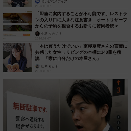
まいどなメディア
2026.08.07
「即座に案内することが不可能です」レストラ
ンの入り口に大きな注意書き オートリザーブ
からの予約を拒否するお断りに賛同者続々
中将 タカノリ
2026.08.07
「本は買うだけでいい」京極夏彦さんの言葉に
共感した女性→リビングの本棚に140冊を積
読 「家に自分だけの本屋さん」
山岡 もと子
2026.08.07