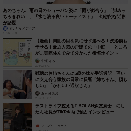
あのちゃん、雨の日のショーパン姿に「雨が似合う」「脚めっ
ちゃきれい！」「水も滴る良いアーティスト」 幻想的な近影
が話題
まいどなメディア
2026.08.07
【漫画】周囲の目を気にせず遊べる！洗濯物も
干せる！最近人気の戸建ての「中庭」 ところ
が…実際住んでみて分かった後悔ポイント
中瀬 えみ
2026.08.07
難聴のお姉ちゃんに5歳の妹が手話通訳 互い
に支え合う家族の日常に反響「妹ちゃん、頼も
しい」「かわいい通訳さん」
五ヶ瀬 あお
2026.08.07
ラストライブ控えるT-BOLAN森友嵐士 にし
たん社長がTikTok内で独占インタビュー
まいどなニュース
2026.08.07