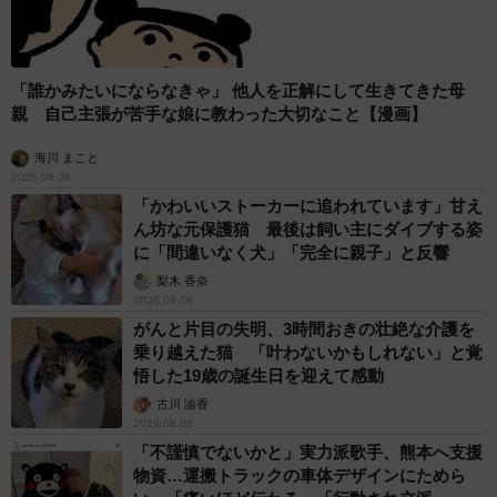
「誰かみたいにならなきゃ」 他人を正解にして生きてきた母
親 自己主張が苦手な娘に教わった大切なこと【漫画】
海川 まこと
2026.08.06
「かわいいストーカーに追われています」甘え
ん坊な元保護猫 最後は飼い主にダイブする姿
に「間違いなく犬」「完全に親子」と反響
梨木 香奈
2026.08.06
がんと片目の失明、3時間おきの壮絶な介護を
乗り越えた猫 「叶わないかもしれない」と覚
悟した19歳の誕生日を迎えて感動
古川 諭香
2026.08.06
「不謹慎でないかと」実力派歌手、熊本へ支援
物資…運搬トラックの車体デザインにためら