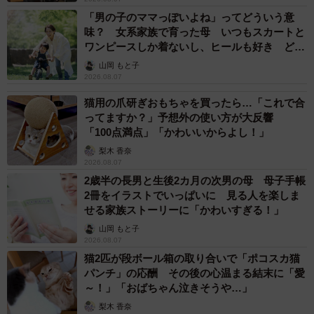
「男の子のママっぽいよね」ってどういう意
味？ 女系家族で育った母 いつもスカートと
ワンピースしか着ないし、ヒールも好き どの
へんが…
山岡 もと子
2026.08.07
猫用の爪研ぎおもちゃを買ったら…「これで合
ってますか？」予想外の使い方が大反響
「100点満点」「かわいいからよし！」
梨木 香奈
2026.08.07
2歳半の長男と生後2カ月の次男の母 母子手帳
2冊をイラストでいっぱいに 見る人を楽しま
せる家族ストーリーに「かわいすぎる！」
山岡 もと子
2026.08.07
猫2匹が段ボール箱の取り合いで「ポコスカ猫
パンチ」の応酬 その後の心温まる結末に「愛
～！」「おばちゃん泣きそうや…」
梨木 香奈