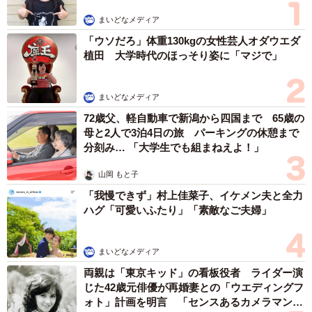
まいどなメディア
◇修理に出した
「ウソだろ」体重130kgの女性芸人オダウエダ
・自分ではどうしようもなかったから。（30代・男性）
植田 大学時代のほっそり姿に「マジで」
・保証期間内だったから。（30代・女性）
・プロにお任せしたかったから。（40代・男性）
まいどなメディア
◇買い替えた
72歳父、軽自動車で新潟から四国まで 65歳の
母と2人で3泊4日の旅 パーキングの休憩まで
・機種が古かったから。（40代・男性）
分刻み… 「大学生でも組まねえよ！」
・初売りセールでお得に購入できたから。（40代・女性）
・新しいのが良いから。（50代・男性）
山岡 もと子
「我慢できず」村上佳菜子、イケメン夫と全力
ハグ「可愛いふたり」「素敵なご夫婦」
◇自分で解決（再起動・設定変更など）
・基本的に再起動すれば治ると思っているから。（20代・
男性）
まいどなメディア
・バッテリーの問題でもあったので、放置か電源を落とし
両親は「東京キッド」の看板役者 ライダー演
じた42歳元俳優が再婚妻との「ウエディングフ
ている。（40代・女性）
ォト」計画を明言 「センスあるカメラマン求
・いろいろ調べて解決したから。（40代・男性）