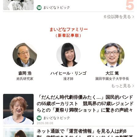
む」
まいどなトピック
６位以降を見る
まいどなファミリー
（新着記事順）
森岡 浩
ハイヒール・リンゴ
大江 篤
姓氏研究家
漫才師
園田学園女子大学学長
もっと見る
「だんだん時代劇俳優みたく…」国民的バンド
の55歳ボーカリスト 競馬界の57歳レジェンド
らとの「夏祭り満喫ショット」に驚きの声続々
まいどなトピック
2026.08.08
ネット通販で「運営者情報」を見る人は約8