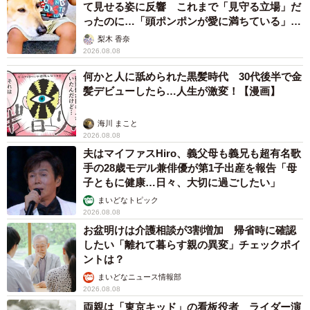
て見せる姿に反響 これまで「見守る立場」だ
ったのに…「頭ポンポンが愛に満ちている」
「尊…」
梨木 香奈
2026.08.08
何かと人に舐められた黒髪時代 30代後半で金
髪デビューしたら…人生が激変！【漫画】
海川 まこと
2026.08.08
夫はマイファスHiro、義父母も義兄も超有名歌
手の28歳モデル兼俳優が第1子出産を報告「母
子ともに健康…日々、大切に過ごしたい」
まいどなトピック
2026.08.08
お盆明けは介護相談が3割増加 帰省時に確認
したい「離れて暮らす親の異変」チェックポイ
ントは？
まいどなニュース情報部
2026.08.08
両親は「東京キッド」の看板役者 ライダー演