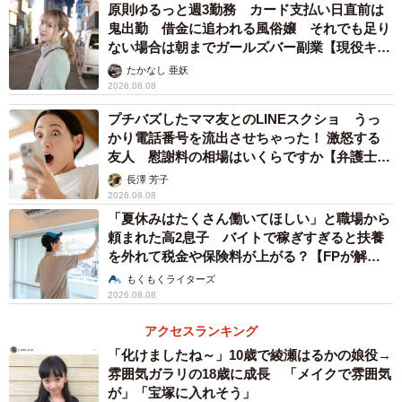
原則ゆるっと週3勤務 カード支払い日直前は
鬼出勤 借金に追われる風俗嬢 それでも足り
ない場合は朝までガールズバー副業【現役キャ
ストに取材】
たかなし 亜妖
3/4
2026.08.08
プチバズしたママ友とのLINEスクショ うっ
その故障や不具合はどのように解決しましたか？（提供画像）
かり電話番号を流出させちゃった！ 激怒する
友人 慰謝料の相場はいくらですか【弁護士が
故障や不具合への対処については、「修理に出した」が
解説】
長澤 芳子
36.9%、「買い替えた」が35.2%でした。多くのユーザー
2026.08.08
は、iPhoneの精密さや構造の複雑さから安易な自己修理を
「夏休みはたくさん働いてほしい」と職場から
頼まれた高2息子 バイトで稼ぎすぎると扶養
避け、専門的な解決策や新しい端末に頼るという確実な方
を外れて税金や保険料が上がる？【FPが解
法を選んでいるようです。
説】
もくもくライターズ
2026.08.08
「そのまま使い続けた」と回答したユーザーも一定数お
アクセスランキング
り、こうしたユーザーは経済的あるいは時間的な制約か
「化けましたね～」10歳で綾瀬はるかの娘役→
ら、すぐに修理や買い替えに踏み切れないケースと考えら
雰囲気ガラリの18歳に成長 「メイクで雰囲気
れます。
が」「宝塚に入れそう」