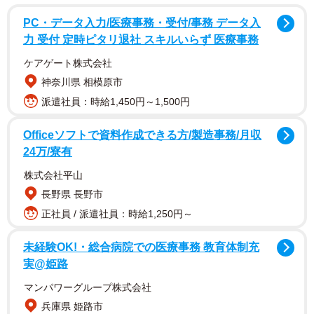
PC・データ入力/医療事務・受付/事務 データ入
力 受付 定時ピタリ退社 スキルいらず 医療事務
ケアゲート株式会社
神奈川県 相模原市
派遣社員：時給1,450円～1,500円
Officeソフトで資料作成できる方/製造事務/月収
24万/寮有
株式会社平山
長野県 長野市
正社員 / 派遣社員：時給1,250円～
未経験OK!・総合病院での医療事務 教育体制充
実@姫路
マンパワーグループ株式会社
兵庫県 姫路市
2/4