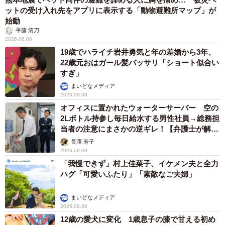
・プランに含まれていたから。（40代・女性）
ットの受け入れ先をアプリに表示する「動物避難所マップ」が
・購入したところに持っていった。（60代・女性）
始動
平藤 清刀
2026.08.08
◇修理専門店
19歳でハライチ岩井勇気と年の差婚から3年、
・予約なしですぐに見てもらえたから。（30代・女性）
22歳元おはガール髪バッサリ「ショート似合い
すぎ」
・近くて安かったから。（40代・女性）
まいどなメディア
・値段が安かったから。（50代・男性）
2026.08.08
オフィスに置かれたウォーターサーバー 空の
【出展】
2Lボトル持参し毎日給水する男性社員→総務担
当者の注意にまさかの逆ギレ！【弁護士が解
株式会社NEXERとダイワンテレコムによる調査
説】
長澤 芳子
該当記事：
https://www.iphone-d.jp/blog/repair_all/22049
2026.08.08
▽ダイワンテレコム岐阜店
「我慢できず」村上佳菜子、イケメン夫と全力
https://www.iphone-d.jp/store/gifu_store
ハグ「可愛いふたり」「素敵なご夫婦」
まいどなメディア
2026.08.08
12歳の愛犬に変化 1歳息子の膝で甘える初め