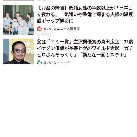
【お盆の帰省】既婚女性の半数以上が「日常よ
り疲れる」 気遣いや準備で深まる夫婦の温度
感ギャップ鮮明に
まいどなニュース情報部
2026.08.07
父は「エミー賞」主演男優賞の真田広之 31歳
イケメン俳優が長髪ヒゲのワイルド近影「ガチ
ヒロさんそっくり」「新たな一面もステキ」
まいどなトピック
2026.08.07