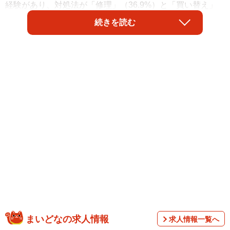
経験があり、対処法が「修理」（36.9%）と「買い替え」
（35.2%）の2択に集中していました。
続きを読む
株式会社NEXERが事前調査でiPhone使用経験のある全国の
男女391名を対象に、2025年8、9月にインターネットアン
ケート として実施されました。
まいどなの求人情報
求人情報一覧へ