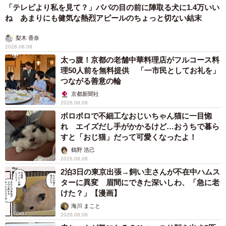
「テレビより私を見て？」パパの目の前に陣取る犬に1.4万いい
ね あまりにも健気な熱烈アピールのちょっと切ない結末
梨木 香奈
2026.08.08
太っ腹！京都の老舗中華料理店がフルコース料
理50人前を無料提供 「一市民としてお礼を」
つながる善意の輪
京都新聞社
2026.08.08
ボロボロで不細工なおじいちゃん猫に一目惚
れ エイズだし手がかかるけど…おうちで暮ら
すと「おじ猫」だって可愛くなったよ！
鶴野 浩己
2026.08.08
2泊3日の東京出張→飼い主さんが不在中ハムス
ターに異変 眉間にできた深いしわ、「急に老
けた？」【漫画】
海川 まこと
2026.08.08