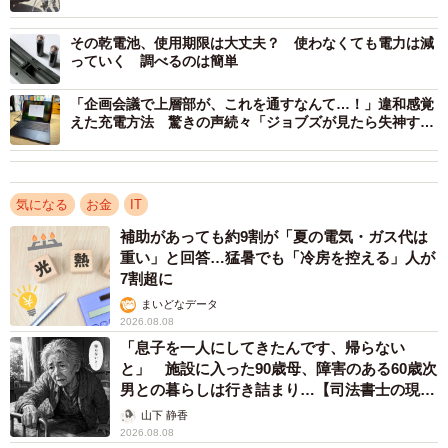
・画面が真っ暗になって動かない。（30代・女性）
その乾電池、使用期限は大丈夫？ 使わなくても電力は減
・タッチパネルの一部が反応しない。（40代・女性）
っていく 調べるのは簡単
・通信感度。（40代・男性）
「企画会議で上層部が、これを通すなんて…！」違和感覚
えた充電方法 驚きの声続々「ジョブズが見たら失神する
のでは」
気になる
お金
IT
補助があっても約9割が「夏の電気・ガス代は
重い」と回答…猛暑でも「冷房を控える」人が
7割超に
まいどなデータ
2026.08.08
「息子を一人にしてきたんです、帰らない
と」 施設に入った90歳母、障害のある60歳次
男との暮らしは行き詰まり…【司法書士の現場
から】
山下 静香
2026.08.08