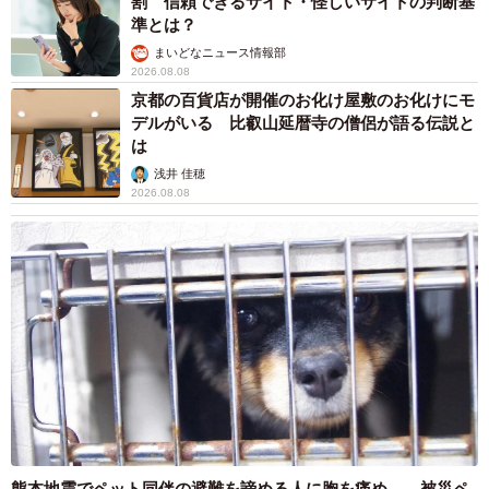
割 信頼できるサイト・怪しいサイトの判断基
4/4
準とは？
まいどなニュース情報部
修理に出した方に質問です。どこを利用しましたか？（提供画像）
2026.08.08
京都の百貨店が開催のお化け屋敷のお化けにモ
修理を選んだユーザーは、51.1%が「Apple正規修理サービ
デルがいる 比叡山延暦寺の僧侶が語る伝説と
は
ス」を利用していることが明らかに。残りのユーザーで
は、「キャリアショップ」が26.7%、「修理専門店」が
浅井 佳穂
2026.08.08
15.6%でした。
◇Apple正規修理サービス
・修理するなら確実性を求めたかったから。（30代・女
性）
・保証期間内だったから。（30代・男性）
・近所に正規店があったから。（50代・女性）
◇キャリアショップ
・補償がついていたから。（30代・男性）
熊本地震でペット同伴の避難を諦める人に胸を痛め… 被災ペ