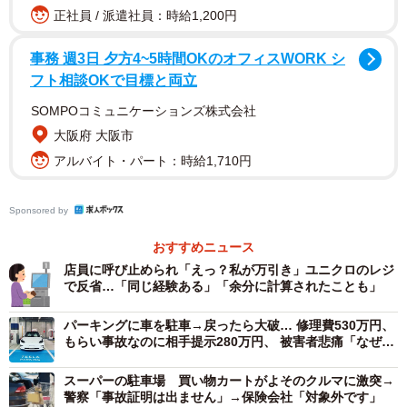
正社員 / 派遣社員：時給1,200円
iPhoneが故障や不具合を起こした経験はありますか？（提供画像）
事務 週3日 夕方4~5時間OKのオフィスWORK シ
「iPhoneが故障や不具合を起こした経験はありますか？」
フト相談OKで目標と両立
の質問に、31.2%が故障や不具合を経験したことがあると
SOMPOコミュニケーションズ株式会社
回答。
大阪府 大阪市
アルバイト・パート：時給1,710円
具体的な不具合は、画面割れやタッチパネルの不反応、あ
るいは画面が固まるといった画面関連のほか、急に電源が
Sponsored by
落ちる、バッテリーの膨張など、端末の機能に直結する深
刻なトラブルが目立ちます。これらの不具合は特定の年代
おすすめニュース
店員に呼び止められ「えっ？私が万引き」ユニクロのレジ
に偏ることなく、幅広い世代のiPhoneユーザーが経験して
で反省…「同じ経験ある」「余分に計算されたことも」
いるようです。
パーキングに車を駐車→戻ったら大破… 修理費530万円、
もらい事故なのに相手提示280万円、 被害者悲痛「なぜ泣
◇どのような不具合が起きた？
き寝入り」【弁護士に聞いた】
・急に電源が落ちる。（20代・女性）
スーパーの駐車場 買い物カートがよそのクルマに激突→
・バッテリーの膨張。（50代・男性）
警察「事故証明は出ません」→保険会社「対象外です」