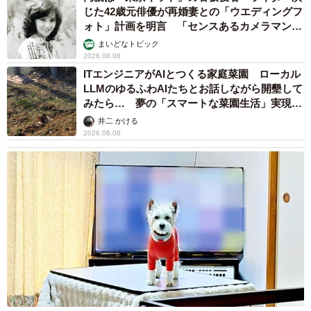
じた42歳元俳優が再婚妻との「ウエディングフ
ォト」計画を明言 「センスあるカメラマン求
む」
まいどなトピック
2026.08.08
ITエンジニアがAIとつくる家庭菜園 ローカル
LLMのゆるふわAIたちとお話しながら開墾して
みたら… 夢の「スマートな菜園生活」実現な
るか
井二 かける
2026.08.08