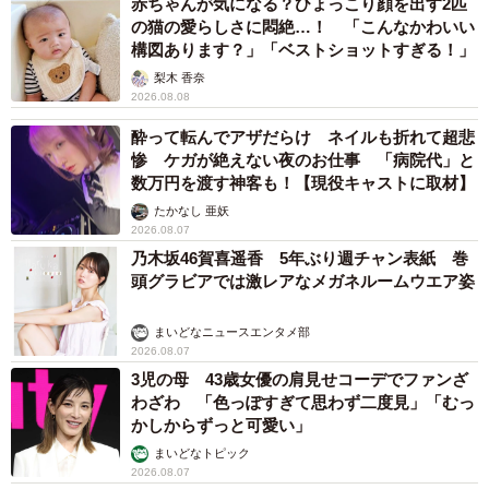
赤ちゃんが気になる？ひょっこり顔を出す2匹
の猫の愛らしさに悶絶…！ 「こんなかわいい
構図あります？」「ベストショットすぎる！」
梨木 香奈
2026.08.08
酔って転んでアザだらけ ネイルも折れて超悲
惨 ケガが絶えない夜のお仕事 「病院代」と
数万円を渡す神客も！【現役キャストに取材】
たかなし 亜妖
2026.08.07
乃木坂46賀喜遥香 5年ぶり週チャン表紙 巻
頭グラビアでは激レアなメガネルームウエア姿
まいどなニュースエンタメ部
2026.08.07
3児の母 43歳女優の肩見せコーデでファンざ
わざわ 「色っぽすぎて思わず二度見」「むっ
かしからずっと可愛い」
まいどなトピック
2026.08.07