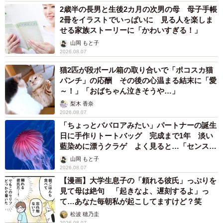
2歳半の長男と生後2カ月の次男の母 母子手帳
2冊をイラストでいっぱいに 見る人を楽しま
せる家族ストーリーに「かわいすぎる！」
山岡 もと子
2026.08.07
猫2匹が段ボール箱の取り合いで「ポコスカ猫
パンチ」の応酬 その後の心温まる結末に「愛
～！」「おばちゃん泣きそうや…」
梨木 香奈
2026.08.07
「ちょっとババロアみたい」パートナーの誕生
日に手作りトートバッグ 完成まで1年 淡い
藍染めに漂うクラゲ よく見ると…「センスす
ごい」
山岡 もと子
2026.08.07
【漫画】大学生息子の「頼れる彼氏」っぷりを
見て母は絶句 「起きなよ、遅刻するよ」っ
て…あなた毎朝私が起こしてますけど？笑
松波 穂乃圭
2026.08.07