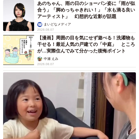
あのちゃん、雨の日のショーパン姿に「雨が似
合う」「脚めっちゃきれい！」「水も滴る良い
アーティスト」 幻想的な近影が話題
まいどなメディア
2026.08.07
【漫画】周囲の目を気にせず遊べる！洗濯物も
干せる！最近人気の戸建ての「中庭」 ところ
が…実際住んでみて分かった後悔ポイント
中瀬 えみ
2026.08.07