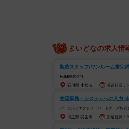
お子さんの保育園や幼稚園、学童保
け情報サイト「ママスタ」が運営す
回答者の62.2%が「希望通りだっ
この調査は、子どもを持つ人・妊娠中
営する「ママスタセレクト」が202
まいどなの求人情
納得の選択ができた家庭が多数
製造スタッフ/ワンルーム寮完備/
Fulfill株式会社
石川県 小松市
派遣社員：時給
物流事務・システムへの入力 
パーソルファクトリーパートナーズ株式
埼玉県 羽生市
派遣社員：時