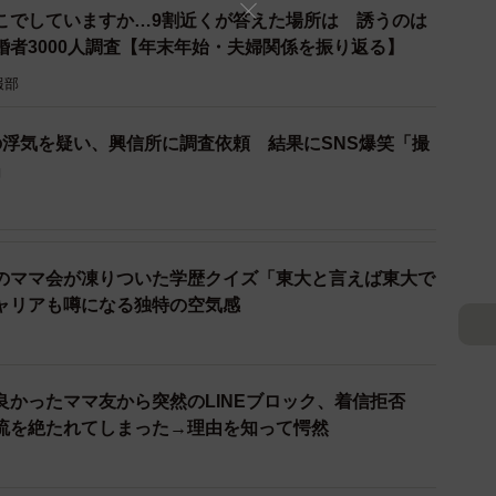
こでしていますか…9割近くが答えた場所は 誘うのは
婚者3000人調査【年末年始・夫婦関係を振り返る】
に決定。先生も環境も、とてもよくて入れてよかった」
報部
いるので安心」
の浮気を疑い、興信所に調査依頼 結果にSNS爆笑「撮
安心していたが、本人は通常下校したいと言い出して困
」
新2年生」
た」
のママ会が凍りついた学歴クイズ「東大と言えば東大で
答した人は24.1%でした。特に学童保育については、
ャリアも噂になる独特の空気感
スがあることが浮き彫りになりました。具体的には、以
良かったママ友から突然のLINEブロック、着信拒否
が、決まっただけで満足でした」
流を絶たれてしまった→理由を知って愕然
ラブへ入会できると思っていたのに待機になった。今、