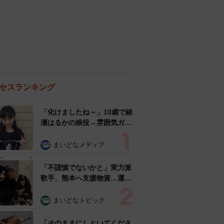
セスランキング
「化けましたね～」10歳で綾
瀬はるかの娘役→雰囲気ガラ
リの18歳に成長 「メイクで
雰囲気が」「宝塚に入れそ
まいどなメディア
う」
「不謹慎でないかと」実力派
歌手、熊本へ支援物資…運搬
トラックの車体デザインにた
めらい 「痛いほど伝わる」
まいどなトピック
「行動され立派」
「そのままにしといてくださ