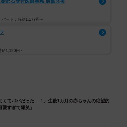
ら始める受付医療事務 研修充実
パート：時給1,177円～
フ
給1,180円～
2/3
・学童は希望通りにいきましたか？（提供画像）
学童の利用について、「希望通りだった」「希望通りで
なくてパパだった…！」生後1カ月の赤ちゃんの絶望的
答を募ったところ、最も多かったのは「希望通り」で
可愛すぎて爆笑」
た家庭が多数を占めました。
ます。