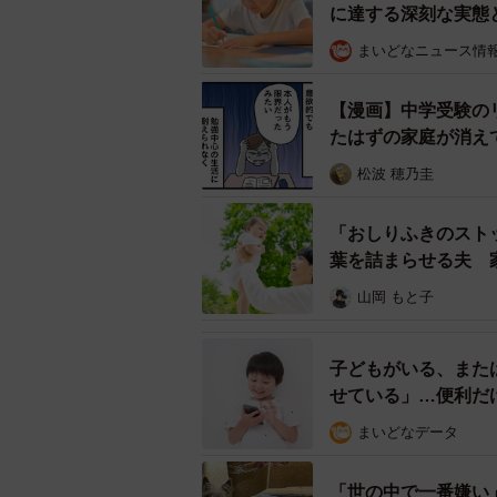
に達する深刻な実態
様に見えました」
まいどなニュース情
【漫画】中学受験の
たはずの家庭が消え
松波 穂乃圭
「おしりふきのスト
葉を詰まらせる夫 
山岡 もと子
子どもがいる、また
せている」…便利だ
まいどなデータ
「世の中で一番嫌い