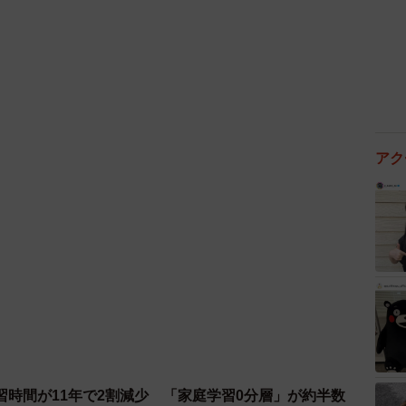
グも
となり、中にはハプニングに見舞われた人もいました。
ら入れず……」
アク
常に多く、慌ただしい時期です。申し込み期限や自治体
とが大切だと、調査を行った同社は述べています。
いた」という声も
ていた」という声など、当初の希望とは異なる結果にな
家庭の声も届きました。
て、良い幼稚園でした！」
習時間が11年で2割減少 「家庭学習0分層」が約半数
らし保育もなく戸惑うことが多かったが、先生たちが神