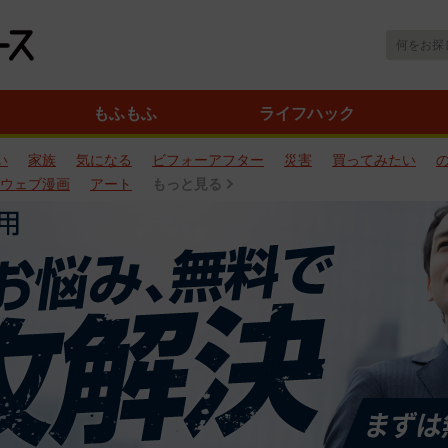
もふもふ
ライフハック
い
家族
気になる
ビフォーアフター
災害
買ってみたい
ウェブ漫画
アート
もっと見る