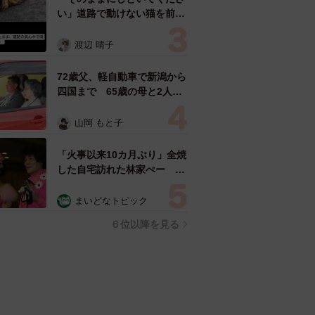
い」道路で動けない猫を前に
返された一言… 懸命に生き
ようとした4日間 「命の重
渡辺 晴子
さはみんな同じ」保護団体代
表の訴え
72歳父、軽自動車で新潟から
四国まで 65歳の母と2人で
3泊4日の旅 パーキングの休
憩まで分刻み… 「大学生で
山岡 もと子
も組まねえよ！」
「火事以来10カ月ぶり」全焼
した自宅訪れた林家ぺー 内
装も壁も取り払われスケルト
ン状態の部屋に呆然
まいどなトピック
６位以降を見る