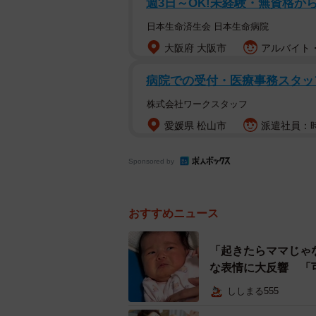
週3日～OK!未経験・無資格か
日本生命済生会 日本生命病院
大阪府 大阪市
アルバイト・
病院での受付・医療事務スタッ
株式会社ワークスタッフ
愛媛県 松山市
派遣社員：時
Sponsored by
お子さんの保育園・幼稚園
おすすめニュース
まず、お子さんの保育園・幼稚園・
「起きたらママじゃ
はなかった」「その他」の3択で回
な表情に大反響 「
62.2%となり、納得の選択ができ
ししまる555
以下、寄せられたコメントを紹介し