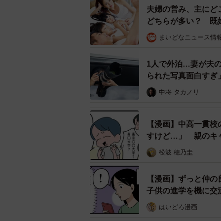
夫婦の営み、主にど
どちらが多い？ 既
・「たくさん見学して第1希望の園
まいどなニュース情
・「希望通りでした！きょうだいも
1人で外泊…妻が夫
・「継続で学童入所許可が出たので
られた写真面白すぎ
っている。まだまだ鍵っ子は不安の
中将 タカノリ
約2割は「希望通りではなかっ
【漫画】中高一貫校
一方、「希望通りではなかった」と回
すけど…」 親のキ
地域や学年によって入りづらいケー
松波 穂乃圭
下のような回答が寄せられました。
【漫画】ずっと仲の
・「人気の幼稚園には落ちたのです
子供の進学を機に交
はいどろ漫画
・「小3になり、当たり前に児童ク