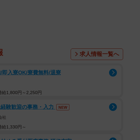
育は、希望通りに決まりましたか？日本最大級のママ向
る「ママスタセレクト」が実施したアンケート調査で、
た」と回答していることが明らかになりました。
の人357人を対象に、株式会社インタースペースが運
6年3月に、インターネットを通じて実施したものです。
報
求人情報一覧へ
即入寮OK/寮費無料/退寮
1,800円～2,250円
未経験歓迎の事務・入力
NEW
会社
給1,330円～