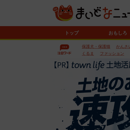
ニ
トップ
おもしろ
ュ
ー
保護犬・保護猫
かんさ
ス
一
くるま
ファッション
覧