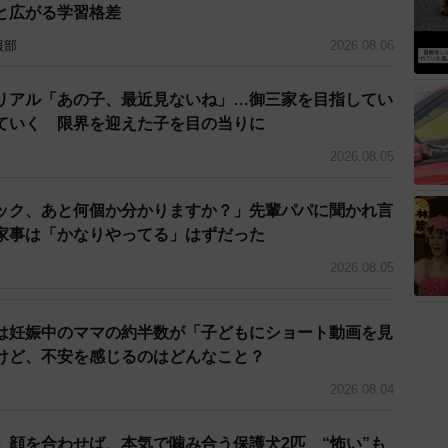
と広がる学習格差
報部
2026.08.06
リアル「あの子、最近見ないね」…御三家を目指してい
ていく 限界を迎えた子を目の当りに
2026.08.05
ック、あと何個か分かりますか？」先輩パパに聞かれ言
家事は「かなりやってる」はずだった
2026.08.05
は妊娠中のママの約半数が「子どもにショート動画を見
けど、不安を感じるのはどんなこと？
2026.08.04
3/3
」顔を合わせば、本気で噛み合う保護犬2匹 “怖い”も