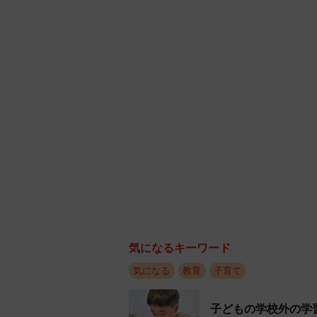
大慌て中」
「その他」約1割にはハプニン
「その他」と回答した人は13.7%
・「学童の申し込みを忘れて4月か
入園・入学前後は準備や手続きが非
ごとの制度は早めに確認しておくこ
通ってみたら「子どもに合って
また、通ってみたら「子どもに合っ
っても、前向きに受け止めているご
気になるキーワード
気になる
教育
子育て
・「通ってみると子どもに合ってい
子どもの学校外の学
・「緊急事態宣言のなかで入園。慣