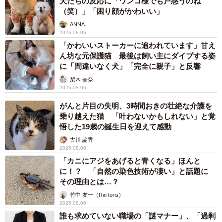
犬たちの反応に「ワンコ様でも戸惑うのね
（笑）」「困り顔がかわいい」
ANNA
2026.08.06
「かわいいストーカーに追われています」甘え
ん坊な元保護猫 最後は飼い主にダイブする姿
に「間違いなく犬」「完全に親子」と反響
梨木 香奈
2026.08.06
がんと片目の失明、3時間おきの壮絶な介護を
乗り越えた猫 「叶わないかもしれない」と覚
悟した19歳の誕生日を迎えて感動
古川 諭香
2026.08.06
「カニにアジをあげると青くなる」ほんと
に！？ 「自然の染色技術が凄い」と話題に
その理由とは…？
竹中 友一（RinToris）
2026.08.06
誰も求めていない職場の「謎マナー」、「過剰