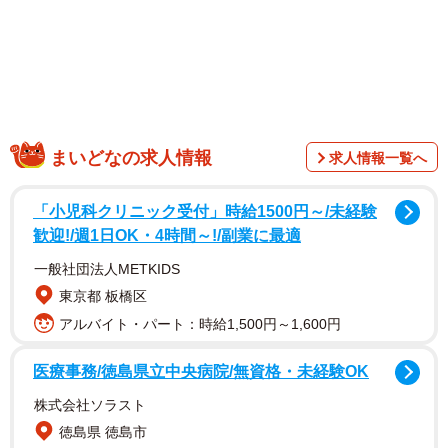
学だけでなく、親自身の職業や学歴までも噂になることが
あります。
特に教育熱心な家庭が集まる学校ほど、その空気は独特で
す。
まいどなの求人情報
求人情報一覧へ
神奈川県内の中高一貫校に子どもを通わせるAさん（40
代）が驚いたのは、ある懇親会でのできごとでした。
「小児科クリニック受付」時給1500円～/未経験
歓迎!/週1日OK・4時間～!/副業に最適
一般社団法人METKIDS
東京都 板橋区
アルバイト・パート：時給1,500円～1,600円
医療事務/徳島県立中央病院/無資格・未経験OK
株式会社ソラスト
徳島県 徳島市