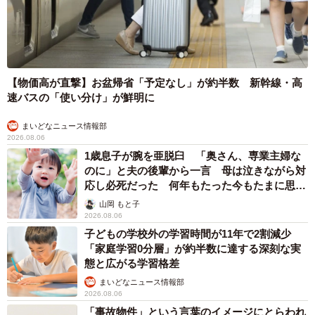
【物価高が直撃】お盆帰省「予定なし」が約半数 新幹線・高
速バスの「使い分け」が鮮明に
まいどなニュース情報部
2026.08.06
1歳息子が腕を亜脱臼 「奥さん、専業主婦な
のに」と夫の後輩から一言 母は泣きながら対
応し必死だった 何年もたった今もたまに思い
出し…
山岡 もと子
2026.08.06
子どもの学校外の学習時間が11年で2割減少
「家庭学習0分層」が約半数に達する深刻な実
態と広がる学習格差
まいどなニュース情報部
2026.08.06
「事故物件」という言葉のイメージにとらわれ