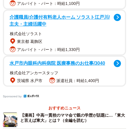
アルバイト・パート：時給1,100円
介護職員/介護付有料老人ホーム ソラスト江戸川/
主夫・主婦活躍中
その日、会場ではあるママの存在が、静かに注目を集めて
いました。Oさんという保護者で、以前から子どもたちの間
株式会社ソラスト
で「東大出身らしい」という噂が流れていた人物です。
東京都 葛飾区
アルバイト・パート：時給1,330円
Oさんの娘も成績優秀者として、校内にたびたび名前が掲示
水戸市内眼科内科病院 医療事務のお仕事/3040
される存在だったそうです。さらに、Oさん自身もクラス役
員を務め、保護者の前で堂々と話す姿が印象的だったこと
株式会社アンカースタッフ
から、周囲の保護者たちは「やっぱり違う」「頭が良さそ
茨城県 水戸市
派遣社員：時給1,400円
う」と、どこか本物感を抱いていたといいます。
Sponsored by
おすすめニュース
【漫画】中高一貫校のママ会で親の学歴が話題に…「東大
と言えば東大」とは？（全編を読む）