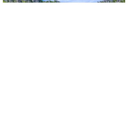
「これ全部長野県」海外のような絶景ショットに感動と反響
「離れてからいいところだったんだって気づいた」
行橋 友
2026.08.06
「ミステリーの女王」と呼ばれた作家の娘は
「2時間サスペンスの女王」 聞いていたのと
違う血液型に「私は誰の子なの？」【徹子の部
屋】
まいどなニュース
2026.08.06
「わぁ…姐さん…」「永遠にお美しい」 大女
優岩下志麻さん、写真家のインスタに登場
まいどなメディア
2026.08.05