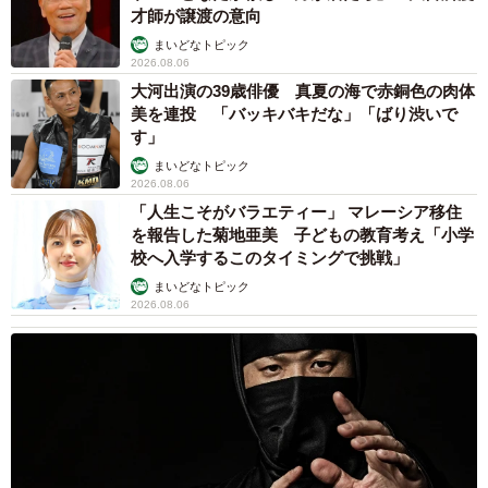
才師が譲渡の意向
まいどなトピック
その瞬間、テーブルに沈黙が落ちました。
2026.08.06
大河出演の39歳俳優 真夏の海で赤銅色の肉体
つい先ほどまで笑い声が響いていたテーブルが、一気に静
美を連投 「バッキバキだな」「ばり渋いで
す」
まり返ったといいます。
まいどなトピック
2026.08.06
自分の経歴については曖昧な表現を使いながら、他人の学
「人生こそがバラエティー」 マレーシア移住
歴には容赦なくランク付けをする。そのアンバランスさ
を報告した菊地亜美 子どもの教育考え「小学
に、多くの保護者が強烈な違和感を覚えたそうです。
校へ入学するこのタイミングで挑戦」
まいどなトピック
2026.08.06
帰宅後、保護者たちのLINEには「すごかったね…」「久々
にリアル学歴マウントを見た」といったメッセージが、
次々と届いたそうです。