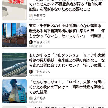
ていませんか？ 不動産業者が語る「物件の可
能性」を閉ざさないために必要なこと
平藤 清刀
2026.08.06
東京・千代田区の中央線高架に心ない落書き
歴史ある昌平橋架道橋の被害に怒りの声 「何
も分かってないし、センスも古い」「罰則強化
して」
中将 タカノリ
2026.08.06
もしかすると「下山ダッシュ」 リニア中央新
幹線の長野県駅 在来線との乗り継ぎなし→な
ら走れば間に合うんじゃない？ 惜しい位置関
係が反響
中将 タカノリ
2026.08.06
「なんじゃこりゃ！」「ロボ？」大阪・梅田に
そびえる物体の正体は？ 昭和の遺産を調査し
てみた結果…
太田 浩子
2026.08.06