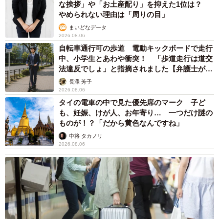
な挨拶」や「お土産配り」を抑えた1位は？
やめられない理由は「周りの目」
まいどなデータ
2026.08.06
自転車通行可の歩道 電動キックボードで走行
中、小学生とあわや衝突！ 「歩道走行は道交
法違反でしょ」と指摘されました【弁護士が解
説】
長澤 芳子
2026.08.06
タイの電車の中で見た優先席のマーク 子ど
も、妊娠、けが人、お年寄り… 一つだけ謎の
ものが！？「だから黄色なんですね」
中将 タカノリ
2026.08.06