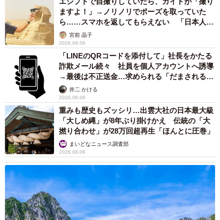
エジプトで自撮りしていたら、ガイドが「撮り
ますよ！」→ノリノリでポーズを取っていた
ら……スマホを返してもらえない 「日本人は
カモ代表かも」「私は6時間で3万円払った」
宮前 晶子
2026.08.06
「LINEのQRコードを添付して」社長をかたる
詐欺メール続々 社員を個人アカウントへ誘導
→最後は不正送金…求められる「だまされる前
提」の対策
井二 かける
2026.08.06
重みも歴史もズッシリ…出雲大社の日本最大級
「大しめ縄」が8年ぶり掛けかえ 伝統の「大
撚り合わせ」が28万回超再生「ほんとに圧巻」
まいどなニュース調査部
2026.08.06