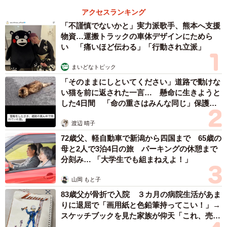
アクセスランキング
最終的に判明したのは、確かに頭のいい学校でした。その
「不謹慎でないかと」実力派歌手、熊本へ支援
瞬間、場にはなんともいえない空気が漂いました。
物資…運搬トラックの車体デザインにためら
い 「痛いほど伝わる」「行動され立派」
その大学名を聞けば、十分に難関大学であることは誰もが
まいどなトピック
理解できるものでした。 けれど、あえて誤解の余地が残る
「そのままにしといてください」道路で動けな
ような言い回しで、自分の学歴を少しだけ大きく見せるOさ
い猫を前に返された一言… 懸命に生きようと
ん。
した4日間 「命の重さはみんな同じ」保護団
体代表の訴え
Aさんは、こう振り返ります。
渡辺 晴子
72歳父、軽自動車で新潟から四国まで 65歳の
母と2人で3泊4日の旅 パーキングの休憩まで
「その大学名を聞けば、普通に、すごいですね、となるよ
分刻み… 「大学生でも組まねえよ！」
うな学校です。ただ、『東大と言えば東大』という含みを
持たせた言い方をされたことで、誤認させる余白を楽しん
山岡 もと子
でいるような、どこかこちらが試されている空気になって
83歳父が骨折で入院 ３カ月の病院生活があま
りに退屈で「画用紙と色鉛筆持ってこい！」→
しまったんです」
スケッチブックを見た家族が仰天「これ、売れ
ますよ…」