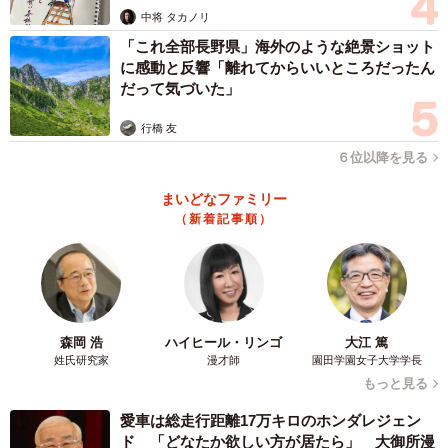
しかし、本当に空気が凍りついたのは、その直後でした。
中将 タカノリ
「これ全部長野県」海外のような絶景ショット
「その学部じゃ大したことないね」…突然始まっ
に感動と反響「離れてからいいところだったん
だって気づいた」
た学歴格付け
別の保護者が、何げなく「夫が慶應出身なので、子どもも
行橋 友
慶應に行かせたくて」と話したときです。
６位以降を見る
まいどなファミリー
Oさんは、即座に反応しました。
（新着記事順）
「慶應の何学部ですか？」
やや唐突な質問に、その場は一瞬静まり返ったそうです。
森岡 浩
ハイヒール・リンゴ
大江 篤
姓氏研究家
漫才師
園田学園女子大学学長
ママが少し戸惑いながら学部名を答えると、Oさんは間髪入
もっと見る
れずに言いました。
愛車は総走行距離17万キロのホンダレジェン
ド 「どなたか欲しい方が居たら」 大御所漫
「へえ。でも、その学部じゃ大したことないですね」