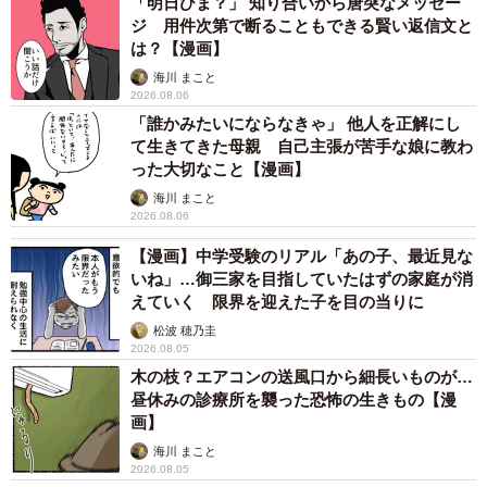
「明日ひま？」 知り合いから唐突なメッセー
です」
ジ 用件次第で断ることもできる賢い返信文と
は？【漫画】
その瞬間、テーブルは妙な盛り上がりを見せました。
海川 まこと
2026.08.06
「東京大学ではない東大」――始まった保護者た
「誰かみたいにならなきゃ」 他人を正解にし
て生きてきた母親 自己主張が苦手な娘に教わ
ちの推理合戦
った大切なこと【漫画】
「え、東京大学じゃないんですか？」
海川 まこと
2026.08.06
「東△大学？」
「東京○○大学？」
【漫画】中学受験のリアル「あの子、最近見な
いね」…御三家を目指していたはずの家庭が消
「東□大学？」
えていく 限界を迎えた子を目の当りに
松波 穂乃圭
まるでクイズ番組のような空気になり、周囲の保護者たち
2026.08.05
は半笑いで正解探しを始めたといいます。
木の枝？エアコンの送風口から細長いものが…
昼休みの診療所を襲った恐怖の生きもの【漫
画】
Oさんは否定も肯定もせず、「まあ、そんな感じです」と含
海川 まこと
みを持たせ続けました。
2026.08.05