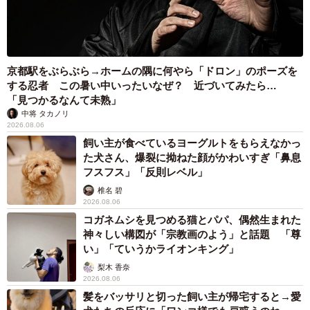
京都駅をぶらぶら→ホームの隅に何やら「ドロン」のポーズを
する忍者 この暑い中いったいなぜ？ 近づいてみたら…
「見つかるなんて未熟」
中将 タカノリ
2026.08.06
飼い主が食べているヨーグルトをもらえなかっ
た犬さん、爆裂に拗ねた顔がかわいすぎ「鼻息
フスフス」「反則レベル」
椎名 碧
2026.08.06
コガネムシを見つめる猫とパパ、偶然生まれた
神々しい構図が「宗教画のよう」と話題 「尊
い」「ていうかライオンキング」
梨木 香奈
2026.08.06
髪をバッサリと切った飼い主が帰宅すると→愛