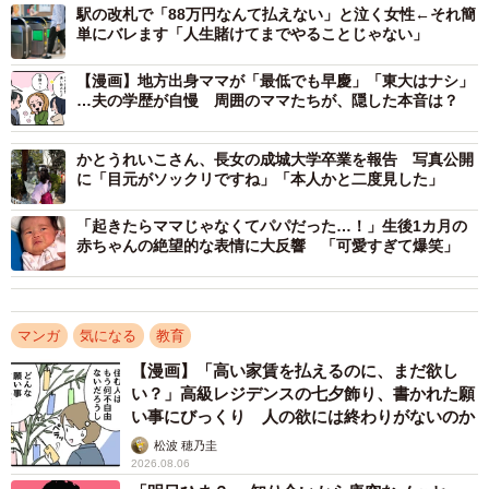
駅の改札で「88万円なんて払えない」と泣く女性←それ簡
単にバレます「人生賭けてまでやることじゃない」
【漫画】地方出身ママが「最低でも早慶」「東大はナシ」
…夫の学歴が自慢 周囲のママたちが、隠した本音は？
2/6
肝心なところは濁す
かとうれいこさん、長女の成城大学卒業を報告 写真公開
に「目元がソックリですね」「本人かと二度見した」
お酒が進み、場が和み始めたころ、ある保護者が何気なく
「起きたらママじゃなくてパパだった…！」生後1カ月の
切り込みました。
赤ちゃんの絶望的な表情に大反響 「可愛すぎて爆笑」
「Oさんは、東大卒なんですか？ うちの娘がお子さんから
聞いてきて」
マンガ
気になる
教育
【漫画】「高い家賃を払えるのに、まだ欲し
するとOさんは、少し笑みを浮かべながらこう返したそうで
い？」高級レジデンスの七夕飾り、書かれた願
す。
い事にびっくり 人の欲には終わりがないのか
松波 穂乃圭
2026.08.06
「まあ、東大と言えば東大なんですけど、近い名前の大学